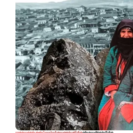
ազգագրություն
ավանդազրույցներ
գիտաժողովներ