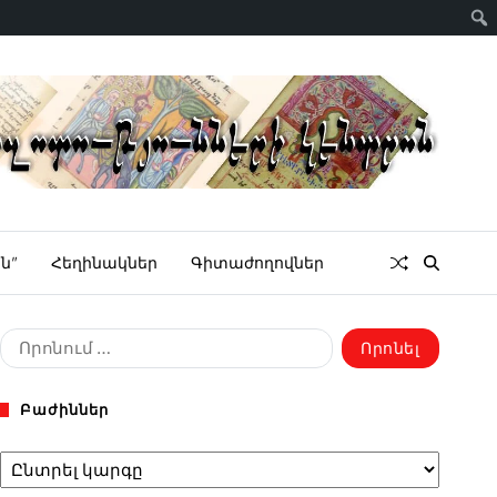
ն”
Հեղինակներ
Գիտաժողովներ
Բաժիններ