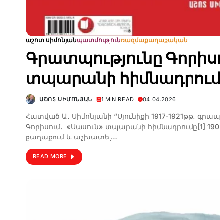
աշոտ սիմոնյան
պատմություն
ռազմաքաղաքական
Գրատպությունը Գորիսո
տպարանի հիմնադրում
ԱՇՈՏ ՍԻՄՈՆՅԱՆ
1 MIN READ
04.04.2026
Հատված Ա․ Սիմոնյանի “Սյունիքի 1917-1921թթ․ գրա
Գորիսում. «Սասուն» տպարանի հիմնադրումը[1] 1903-
քաղաքում և աշխատել…
READ MORE