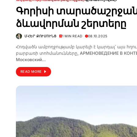
Գորիսի տարածաշրջան
ձևավորման շերտերը
ՄՀԵՐ ՔՈՒՄՈՒՆՑ
1 MIN READ
08.10.2025
Հոդվածն ամբողջությամբ կարելի է կարդալ՝ այս հղումո
բարբառի տոհմանունները, АРМЕНОВЕДЕНИЕ В КОНТЕКС
Московский…
READ MORE