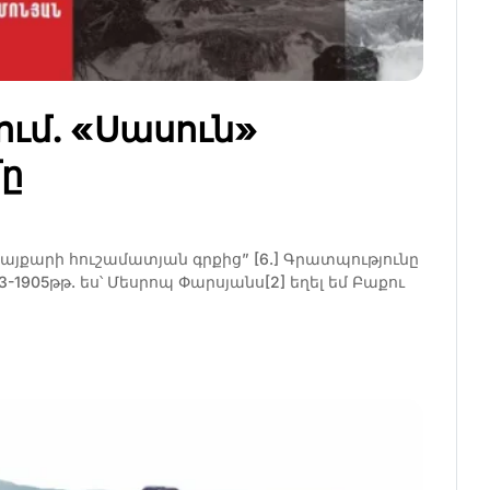
ւմ. «Սասուն»
ը
պայքարի հուշամատյան գրքից” [6.] Գրատպությունը
1905թթ. ես՝ Մեսրոպ Փարսյանս[2] եղել եմ Բաքու