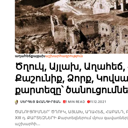
աղահեճք
այլախ
աշխարհագրություն
Ծղուկ, Այլախ, Աղահեճ
Քաշունիք, Ձորք, Կովսա
քարտեզը՝ ծանուցումն
ՍԵՐԳԵՅ ՋՀԱՆԳԻՐՅԱՆ
1 MIN READ
11.12.2021
ԾԱՆՈՒՑՈՒՄՆԵՐ՝ ԾՂՈՒԿ, ԱՅԼԱԽ, ԱՂԱՀԵՃ, ՀԱԲԱՆԴ,
XIII դ. ՔԱՐՏԵԶՆԵՐԻ Քարտեզներում մյուս գավառներ
աշխարհի…