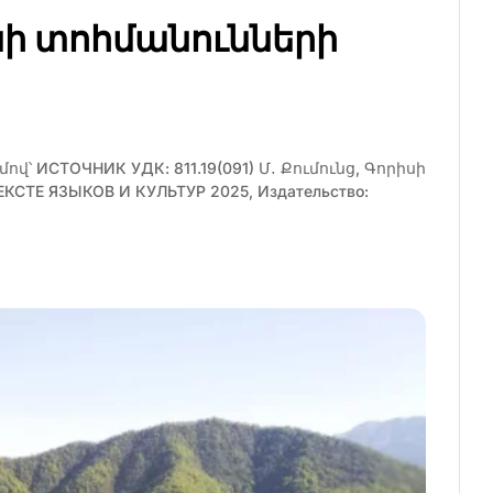
ի տոհմանունների
վ՝ ИСТОЧНИК УДК: 811.19(091) Մ․ Քումունց, Գորիսի
ТЕ ЯЗЫКОВ И КУЛЬТУР 2025, Издательство: