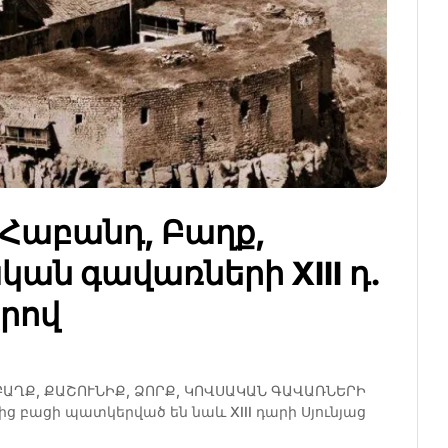
, Հաբանդ, Բաղք,
կան գավառների XIII դ.
երով
 ԲԱՂՔ, ՔԱՇՈՒՆԻՔ, ՁՈՐՔ, ԿՈՎՍԱԿԱՆ ԳԱՎԱՌՆԵՐԻ
ից բացի պատկերված են նաև XIII դարի Սյունյաց