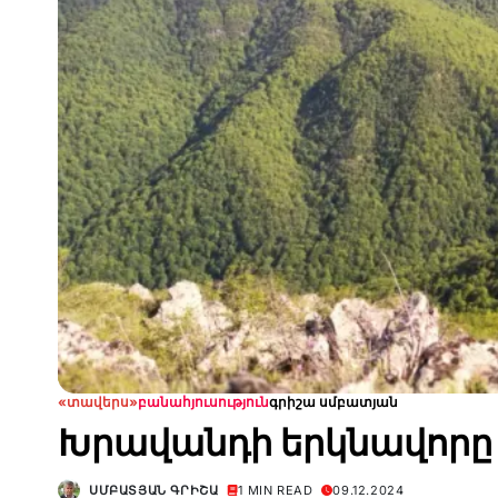
«տավերս»
բանահյուսություն
գրիշա սմբատյան
Խրավանդի երկնավորը
ՍՄԲԱՏՅԱՆ ԳՐԻՇԱ
1 MIN READ
09.12.2024