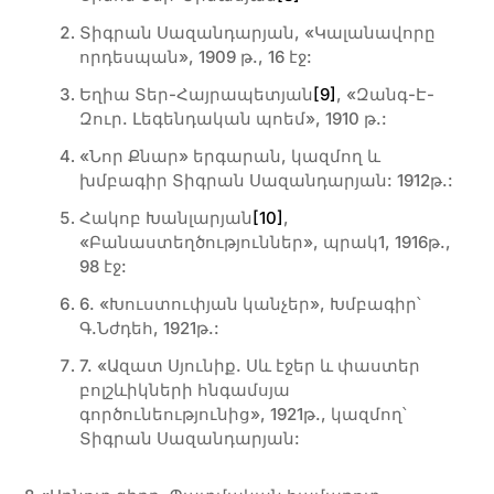
Տիգրան Սազանդարյան, «Կալանավորը
որդեսպան», 1909 թ., 16 էջ:
Եղիա Տեր-Հայրապետյան
[9]
, «Զանգ-Է-
Զուր. Լեգենդական պոեմ», 1910 թ.:
«Նոր Քնար» երգարան, կազմող և
խմբագիր Տիգրան Սազանդարյան: 1912թ.:
Հակոբ Խանլարյան
[10]
,
«Բանաստեղծություններ», պրակ1, 1916թ.,
98 էջ:
6. «Խուստուփյան կանչեր», Խմբագիր՝
Գ.Նժդեհ, 1921թ.:
7. «Ազատ Սյունիք. Սև էջեր և փաստեր
բոլշևիկների հնգամսյա
գործունեությունից», 1921թ., կազմող՝
Տիգրան Սազանդարյան: