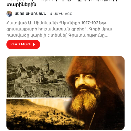
տարիներին
ԱՇՈՏ ՍԻՄՈՆՅԱՆ
4 ԱՄԻՍ AGO
Հատված Ա․ Սիմոնյանի “Սյունիքի 1917-1921թթ․
գրապայքարի հուշամատյան գրքից”։ Գրքի մյուս
հատվածը կարելի է տեսնել՝ Գրատպությունը…
READ MORE