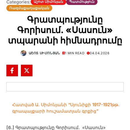
Categories:
Աշոտ Սիմոնյան
Պատմություն
Ռազմաքաղաքական
Գրատպությունը
Գորիսում. «Սասուն»
տպարանի հիմնադրումը
ԱՇՈՏ ՍԻՄՈՆՅԱՆ
1 MIN READ
04.04.2026
Հատված Ա․ Սիմոնյանի “Սյունիքի 1917-1921թթ․
գրապայքարի հուշամատյան գրքից”
[
6.]
Գրատպությունը Գորիսում.
«
Սասուն
»