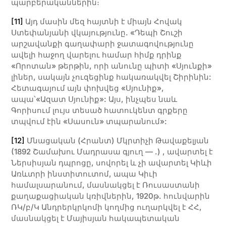
պարբերականներին։
[11]
Այդ մասին մեզ հայտնի է միայն Հովակ
Ստեփանյանի վկայությունը. «Դեպի Շուշի
արշավանքի գաղափարի ջատագովությունը
ավելի հաջող վարելու համար հիմք դրինք
«Որոտան» թերթին, որի անունը պիտի «Սյունքի»
լիներ, սակայն չուզեցինք հակառակվել Շիրինին:
Հետագայում այն փոխվեց «Սյունիք»,
ապա՝«Ազատ Սյունիք»: Այս, ինչպես նաև
Գորիսում լույս տեսած հատուկենտ գրքերը
տպվում էին «Սասուն» տպարանում»:
[12]
Մնացական (Հրանտ) Մկրտիչի Թավաքելյան
(1892 Շամախու Մադրասա գյուղ — .) , ավարտել է
Ներսիսյան դպրոցը, սովորել և չի ավարտել Կիևի
Առևտրի ինստիտուտոմ, ապա Կիւի
համալսարանում, մասնակցել է Ռուսաստանի
քաղաքացիական կռիվներին, 1920թ. հունվարին
ՌԿ/բ/Կ Անդրերկրկոմի կողմից ուղարկվել է ՀՀ,
մասնակցել է Մայիսյան հակապետական