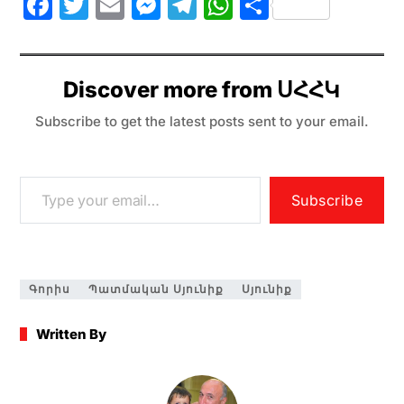
F
T
E
M
T
W
S
a
w
m
e
el
h
h
c
itt
ai
s
e
at
ar
e
er
l
s
gr
s
e
Discover more from ՍՀՀԿ
b
e
a
A
Subscribe to get the latest posts sent to your email.
o
n
m
p
o
g
p
k
er
Subscribe
Գորիս
Պատմական Սյունիք
Սյունիք
Written By