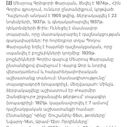
[2]
Մեսրոպ Գրիգորի Փարսյան, ծնվել է 1874թ., Հին
Գորիս գյուղում, ունևոր ընտանիքում, կրթված:
Դաշկուսի անդամ է 1905 թվից, ձերբակալվել է 23
նոյեմբերի, 1937թ. և գնդակահարվել 1937թ.
դեկտեմբերի 8-ին: Ունեցել է մասնավոր
տպարան, որը մատակարարել է դաշնակցության
գաղափարներ: Իր հորեղբոր տղա Պողոս
Փարսյանը եղել է հայտնի դաշնակցական, որը
սպանվել է բոլշևիկների կողմից: 1920թ.
բոլշևիկների Գորիս գալուց Մեսրոպ Փարսյանը
ընտանիքով փախչում է Վայոց Ձոր և նորից
վերադառնում և հակահեղափոխական
աշխատանք տանում: Մասնագիտությունը՝
տպագրագործ (տպագրիչ), մեղվապահ: Մինչև
ձերբակալվելը աշխատում էր «Կարմիր
Զանգեզուր» շրջանային թերթում՝ տպագիր
(տպագրիչ): 1921թ. կալանավորվել է 7 ամսով՝
դաշնակցական աշխատանքի համար:
Ընտանիքը՝ Կինը՝ Շուշանիկ-55տ, թոռները՝
Նվարդ-14տ, Արամ-12տ: Որդինները՝