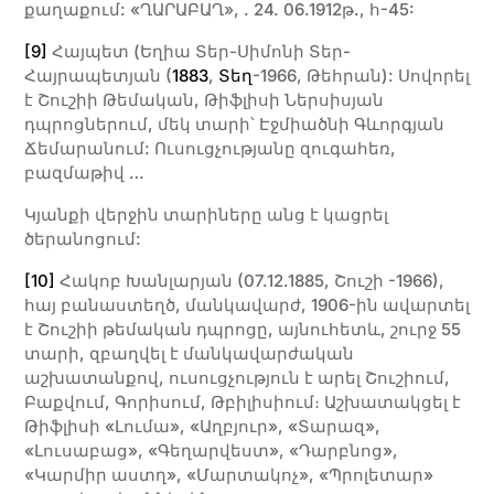
քաղաքում: «ՂԱՐԱԲԱՂ», . 24. 06.1912թ., հ-45:
[9]
Հայպետ (Եղիա Տեր-Սիմոնի Տեր-
Հայրապետյան (
1883
,
Տեղ
-1966, Թեհրան): Սովորել
է Շուշիի Թեմական, Թիֆլիսի Ներսիսյան
դպրոցներում, մեկ տարի՝ Էջմիածնի Գևորգյան
Ճեմարանում: Ուսուցչությանը զուգահեռ,
բազմաթիվ …
Կյանքի վերջին տարիները անց է կացրել
ծերանոցում:
[10]
Հակոբ Խանլարյան (07.12.1885, Շուշի -1966),
հայ բանաստեղծ, մանկավարժ, 1906-ին ավարտել
է Շուշիի թեմական դպրոցը, այնուհետև, շուրջ 55
տարի, զբաղվել է մանկավարժական
աշխատանքով, ուսուցչություն է արել Շուշիում,
Բաքվում, Գորիսում, Թբիլիսիում։ Աշխատակցել է
Թիֆլիսի «Լումա», «Աղբյուր», «Տարազ»,
«Լուսաբաց», «Գեղարվեստ», «Դարբնոց»,
«Կարմիր աստղ», «Մարտակոչ», «Պրոլետար»