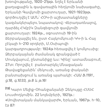
խռովությանը, 1920-21թթ. եղել է Երևանի
քաղաքային և գավառային հեղկոմի նախագահը,
Երևանի Գավկոմի քարտուղար, 1921-1923թթ.
գործուղվել է ԱՄՆ՝ ՀՕԿ-ի աշխատանքները
կազմակերպելու նպատակով: Վերադառնալով,
դարձել ՀԿ(բ)Կ Զանգեզուրի գավկոմի
քարտուղար: 1924թ., օգոստոսի 19-ին
ձերբակալվել են, ըստ Հայկոմկուսի ԿԿ-ի և Հայ
չէկայի հ-210 օրդերի, Մ.Օսիպովի
կարգադրությամբ: 1924թ հեռացվել է կոմկուսից:
Ձերբակալման ժամանակ գրանցված է
Մոսկվայում, ընտանիքը ևս: Կինը՝ ատամնաբուժ,
27տ: Որոշվել է բանտարկել Մնացական
Թավաքելյանին՝ մեկուսի, առանց փականի
բանտախցում և առանց պահակի:
ՀԱԱ Ֆ.1191 ,
ց.18, գ.1033, թ.8 և թ.16:
[13]
Կարո Մելիք-Օհանջանյանի Զեկույցը ՀՍՍՀ
Լուսժողկոմին. 22 նոյեմբերի, 1921թ.:
«Սովետական մանկավարժ», Երևան, 1967թ. հ-10,
էջ 87: