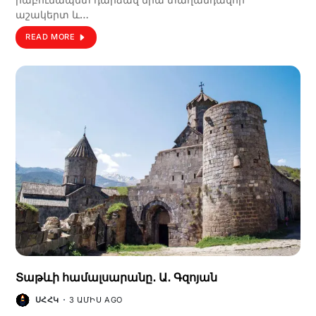
աշակերտ և…
READ MORE
Տաթևի համալսարանը․ Ա․ Գզոյան
ՍՀՀԿ
3 ԱՄԻՍ AGO