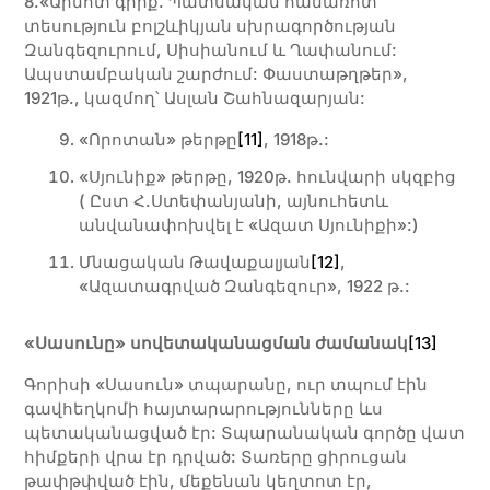
8.«Արնոտ գիրք. Պատմական համառոտ
տեսություն բոլշևիկյան սխրագործության
Զանգեզուրում, Սիսիանում և Ղափանում:
Ապստամբական շարժում: Փաստաթղթեր»,
1921թ., կազմող՝ Ասլան Շահնազարյան:
«Որոտան» թերթը
[11]
, 1918թ.:
«Սյունիք» թերթը, 1920թ. հունվարի սկզբից
( Ըստ Հ.Ստեփանյանի, այնուհետև
անվանափոխվել է «Ազատ Սյունիքի»:)
Մնացական Թավաքալյան
[12]
,
«Ազատագրված Զանգեզուր», 1922 թ.:
«Սասունը» սովետականացման ժամանակ
[13]
Գորիսի «Սասուն» տպարանը, ուր տպում էին
գավհեղկոմի հայտարարությունները ևս
պետականացված էր: Տպարանական գործը վատ
հիմքերի վրա էր դրված: Տառերը ցիրուցան
թափթփված էին, մեքենան կեղտոտ էր,