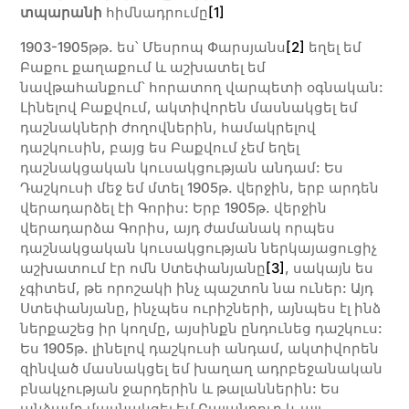
տպարանի
հիմնադրումը
[1]
1903-1905թթ. ես՝ Մեսրոպ Փարսյանս
[2]
եղել եմ
Բաքու քաղաքում և աշխատել եմ
նավթահանքում՝ հորատող վարպետի օգնական:
Լինելով Բաքվում, ակտիվորեն մասնակցել եմ
դաշնակների ժողովներին, համակրելով
դաշկուսին, բայց ես Բաքվում չեմ եղել
դաշնակցական կուսակցության անդամ: Ես
Դաշկուսի մեջ եմ մտել 1905թ. վերջին, երբ արդեն
վերադարձել էի Գորիս: Երբ 1905թ. վերջին
վերադարձա Գորիս, այդ ժամանակ որպես
դաշնակցական կուսակցության ներկայացուցիչ
աշխատում էր ոմն Ստեփանյանը
[3]
, սակայն ես
չգիտեմ, թե որոշակի ինչ պաշտոն նա ուներ: Այդ
Ստեփանյանը, ինչպես ուրիշների, այնպես էլ ինձ
ներքաշեց իր կողմը, այսինքն ընդունեց դաշկուս:
Ես 1905թ. լինելով դաշկուսի անդամ, ակտիվորեն
զինված մասնակցել եմ խաղաղ ադրբեջանական
բնակչության ջարդերին և թալաններին: Ես
անձամբ մասնակցել եմ Բայանդուր և այլ