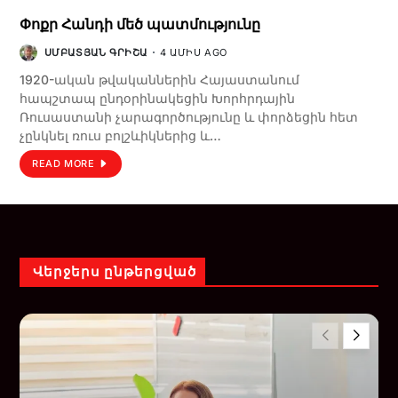
Փոքր Հանդի մեծ պատմությունը
ՍՄԲԱՏՅԱՆ ԳՐԻՇԱ
4 ԱՄԻՍ AGO
1920-ական թվականներին Հայաստանում
հապշտապ ընդօրինակեցին Խորհրդային
Ռուսաստանի չարագործությունը և փորձեցին հետ
չընկնել ռուս բոլշևիկներից և…
READ MORE
Վերջերս ընթերցված