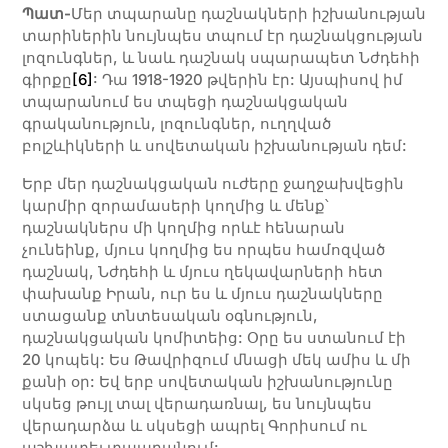
Պատ-
Մեր տպարանը դաշնակների իշխանության
տարիներին նույնպես տպում էր դաշնակցության
լոզունգներ, և նաև դաշնակ սպարապետ Նժդեհի
գիրքը
[6]
: Դա 1918-1920 թվերին էր: Այսպիսով իմ
տպարանում ես տպեցի դաշնակցական
գրականություն, լոզունգներ, ուղղված
բոլշևիկների և սովետական իշխանության դեմ:
Երբ մեր դաշնակցական ուժերը ջաղջախվեցին
կարմիր զորամասերի կողմից և մենք՝
դաշնակներս մի կողմից որևէ հենարան
չունեինք, մյուս կողմից ես որպես համոզված
դաշնակ, Նժդեհի և մյուս ղեկավարների հետ
փախանք Իրան, ուր ես և մյուս դաշնակները
ստացանք տնտեսական օգնություն,
դաշնակցական կոմիտեից: Օրը ես ստանում էի
20 կոպեկ: Ես Թավրիզում մնացի մեկ ամիս և մի
քանի օր: Եվ երբ սովետական իշխանությունը
սկսեց թույլ տալ վերադառնալ, ես նույնպես
վերադարձա և սկսեցի ապրել Գորիսում ու
աշխատել տպարանում: