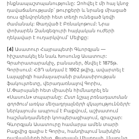
ինքնապաշտպանությունը: Զոհվել է մի հայ կնոջ
դավաճանությամբ՝ թուրքերի և նրանց միացած
ռուս զինվորների հետ տեղի ունեցած կռվի
ժամանակ: Թաղված է Բռնակոթում: Նրա
փոխարեն Զանգեզուրի հայկական ուժերի
ղեկավար է ուղարկվում՝ Մելիքը:
[4]
Ասատուր Հայրապետի Գևորգյան —
հիշատակել են նաև Խոսունց Ասատուր:
Գրահրատարակիչ, բանասեր, ծնվել է 1875թ.
Գորիսում: ՀՅԴ անդամ է 1902 թվից, ավարտել է
Լայպցիգի համալսարանի բանասիրության
ֆակուլտետը, վերադառնալով Գորիս,
Մ.Փարսյանի հետ միասին հիմնադրել են
«Սասուն» տպարանը:
Ըստ նշյալ բռնադատման
գործում առկա մեղադրյալների վկայությունների:
ներկայումս ապրում է Բաքվում, աշխատում
հաշմանդամների կոոպերացիայում, գրաշար:
Գևորգյան Ասատուրը համարյա ամեն տարի
Բաքվից գալիս է Գորիս, հանդիպում նախկին
դաշնակների հետ, Փարսյան Մեսրոպի, Մալունց