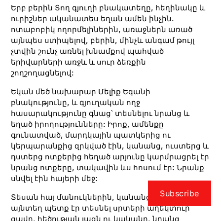
Երբ բերին Տող գյուղի բնակատեղը, հեղինակը և
ուրիշներ ականատես եղան ամեն ինչին.
ոտաբոբիկ ողորմելիներին, առաջներն առած
այնպես ստիպելով, բերին, մինչև անգամ թույլ
չտվին շունչ առնել խնամքով պահված
երիվարների առջև և սուր ձեռքին
շողշողացնելով:
Եկան մեծ նախարար Մելիք Եգանի
բնակությունը, և գյուղական ողջ
հասարակությունը գնաց՝ տեսնելու նրանց և
եղած իրողությունները: Իրոք, ամենքը
գունատված, մարդկային պատկերից ու
կերպարանքից զրկված էին, կանանց, ուստերց և
դստերց ոտքերից հեղած արյունը կարմրացրել էր
նրանց ոտքերը, տակավին ևս հոսում էր: Նրանք
սնվել էին հայերի մեջ:
Subscribe
Տեսան հայ մանուկներին, կանանց և մարդկանց.
այնտեղ պետք էր տեսնել սրտերի աղեկտուր
ցավը, հեծության լացն ու կականը, նրանց