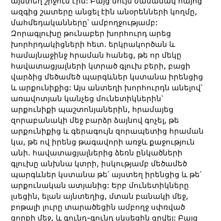
այնտեղ շրջում էին: Բայց նույն ժամանակ հայոց
ազգից շատերը անցել էին անօրենների կողմը,
մահմեդականները՝ ամբողջությամբ:
Զորագլուխը թունաբեր խորհուրդ արեց
խորհրդակիցների հետ. երկրակործան և
համայնաջինջ հրաման հանեց, թե որ մեկը
հավատացյալների կտրած գլուխ բերի, բացի
վարձից մեծամեծ պարգևներ կստանա իրենցից
և արքունիքից: Այս անտեղի խորհուրդն անելով՝
առավոտյան կանչեց մունետիկներին՝
արքունիքի պաշտոնյաներին, հրամայեց
զորաբանակի մեջ բարձր ձայնով գոչել, թե
արքունիքից և գերագույն զորապետից հրաման
կա, թե ով իրենց թագավորի առջև քաջություն
անի. հավատացյալներից ձեռն ընկածների
գլուխը անխնա կտրի, իսկությամբ մեծամեծ
պարգևներ կստանա թե՛ այստեղ իրենցից և թե՛
արքունական ատյանից: Երբ մունետիկները
լսեցին, ելան այնտեղից, մտան բանակի մեջ,
բոթալի լուրը տարածեցին ամբողջ սփռված
զորքի մեջ, և գունդ-գունդ սկսեցին ցրվել: Բայց