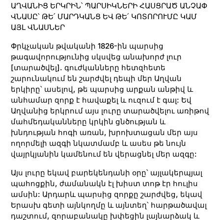
ԱՂՎԱՆԻՑ ԵՐԿՐԻՆ՝ ՊԱՐՍԻԿՆԵՐԻ ՀԱՍՑՐԱԾ ԱՆՉԱՓ
ՎՆԱՍԸ՝ ԹԵ՛ ՄԱՐԴԿԱՆՑ ԵՎ ԹԵ՛ ԿՈՏՈՐՈՒՄԸ ԿԱՄ
ԱՅԼ ՎՆԱՍՆԵՐ
Փրկչական թվականի 1826-ին պարսից
թագավորությունից սկսվեց անախորժ լուր
[տարածվել]. գուժկանները հետզհետե
շարունակում են շարժվել դեպի մեր Աղվան
երկիրը՝ ասելով, թե պարսից արքան անթիվ և
անհամար զորք է հավաքել և ուզում է գալ: Եվ
Աղվանից երկրում այս լուրը տարածվելու առիթով
մահմեդականները կրկին ցնծության և
խնդության հոգի առան, խրոխտացան մեր այս
ողորմելի ազգի նկատմամբ և ասես թե նույն
վայրկյանին կամենում են վերացնել մեր ազգը:
Այս լուրը եկավ բարեկենդանի օրը՝ այլակերպյալ
պահոցքին, ժամանակն էլ խիստ տոթ էր հուլիս
ամսին: Արդարև պարսից զորքը շարժվեց, եկավ
Երասխ գետի այնկողմը և այնտեղ՝ հարթածավալ
դաշտում, զորաբանակը խփեցին լայնարձակ և