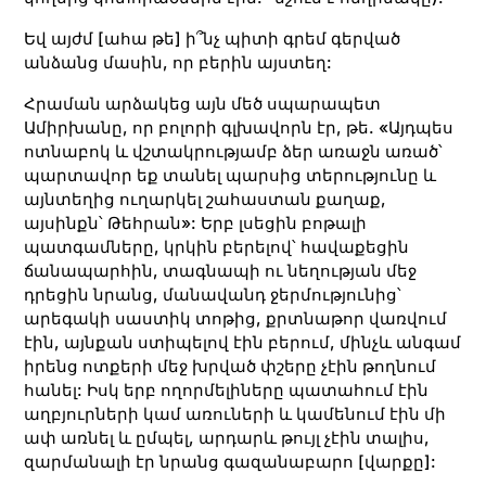
Եվ այժմ [ահա թե] ի՞նչ պիտի գրեմ գերված
անձանց մասին, որ բերին այստեղ:
Հրաման արձակեց այն մեծ սպարապետ
Ամիրխանը, որ բոլորի գլխավորն էր, թե. «Այդպես
ոտնաբոկ և վշտակրությամբ ձեր առաջն առած՝
պարտավոր եք տանել պարսից տերությունը և
այնտեղից ուղարկել շահաստան քաղաք,
այսինքն՝ Թեհրան»: Երբ լսեցին բոթալի
պատգամները, կրկին բերելով՝ հավաքեցին
ճանապարհին, տագնապի ու նեղության մեջ
դրեցին նրանց, մանավանդ ջերմությունից՝
արեգակի սաստիկ տոթից, քրտնաթոր վառվում
էին, այնքան ստիպելով էին բերում, մինչև անգամ
իրենց ոտքերի մեջ խրված փշերը չէին թողնում
հանել: Իսկ երբ ողորմելիները պատահում էին
աղբյուրների կամ առուների և կամենում էին մի
ափ առնել և ըմպել, արդարև թույլ չէին տալիս,
զարմանալի էր նրանց գազանաբարո [վարքը]: