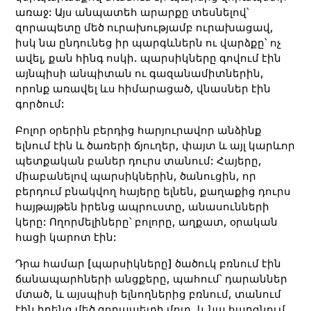
առաջ: Այս անպատեհ արարքը տեսնելով՝
զորապետը մեծ ուրախությամբ ուրախացավ,
իսկ նա ընդունեց իր պարգևներն ու վարձքը՝ ոչ
ավել, քան հինգ ոսկի. պարսիկները գովում էին
այնպիսի անպիտան ու գազանամիտներին,
որոնք առավել ևս հիմարացած, վնասներ էին
գործում:
Բոլոր օրերին բերդից հարյուրավոր անձինք
ելնում էին և ծառերի ճյուղեր, փայտ և այլ կարևոր
պետքական բաներ դուրս տանում: Հայերը,
միաբանելով պարսիկներին, ծանուցին, որ
բերդում բնակվող հայերը ելնեն, քաղաքից դուրս
հայթայթեն իրենց ապրուստը, անասունների
կերը: Ողորմելիները՝ բոլորը, աղքատ, օրական
հացի կարոտ էին:
Դրա համար [պարսիկները] ծածուկ բռնում էին
ճանապարհների անցքերը, պահում՝ դարաններ
մտած, և այսպիսի ելնողներից բռնում, տանում
էին իրենց մեծ զորապետի մոտ, և նա հարցնում