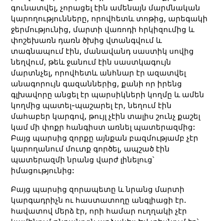
գունատվել, չորացել էին ամենայն մարմնական
կարողությունները, որովհետև տոթից, արեգակի
ջերմությունից, մարտի վառոդի հրկիզումից և
փոշեխառն դառն ծխից վտանգվում և
տագնապում էին, մանավանդ սաստիկ սովից
նեղվում, թեև ջանում էին սաստկագույն
մարտնչել, որովհետև անհնար էր ազատվել
անագորույն գազաններից, քանի որ իրենց
գլխավորը անցել էր պարսիկների կողմը և ամեն
կողմից պատել-պաշարել էր, նեղում էին
մահաբեր կարգով, թույլ չէին տալիս շունչ քաշել
կամ մի փոքր հանգիստ առնել պատերազմից:
Բայց պարսից զորքը այնքան բազմությամբ չէր
կարողանում մուտք գործել, ապշած էին
պատերազմի նրանց վարժ լինելուց՝
իմացությունից:
Բայց պարսից զորապետը և նրանց մարտի
կարգադրիչն ու հաստատողը անգլիացի էր.
հավատով մերձ էր, որի համար ուղղակի չէր