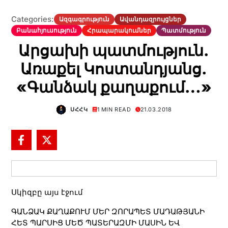
Categories:
Ազգագրություն
Ավանդազրույցներ
Բանահյուսություն
Հրապարակումներ
Պատմություն
Արցախի պատմություն.
Առաքել Կոստանդյանց.
«Գանձակ քաղաքում…»
ՍՀՀԿ
1 MIN READ
21.03.2018
Սկիզբը այս էջում
ԳԱՆՁԱԿ ՔԱՂԱՔՈՒՄ ՄԵՐ ԶՈՐԱՊԵՏ ՄԱԴԱԹՅԱՆԻ
ՀԵՏ ՊԱՐՍԻՑ ՄԵԾ ՊԱՏԵՐԱԶՄԻ ՄԱՍԻՆ ԵՎ