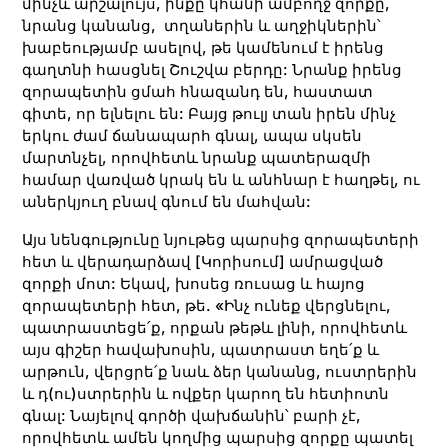
մինչև արշալույս, ինքը կհանի ամբողջ զորքը,
նրանց կանանց, տղաներին և աղջիկներին՝
խաբեությամբ ասելով, թե կամենում է իրենց
գաղտնի հասցնել Շուշվա բերդը: Նրանք իրենց
զորապետին ցմահ հնազանդ են, հաստատ
գիտե, որ ելնելու են: Բայց թուլյ տան իրեն մինչ
երկու ժամ ճանապարհ գնալ, ապա սկսեն
մարտնչել, որովհետև նրանք պատերազմի
համար վառված կրակ են և անհնար է հաղթել, ու
աներկյուղ բնավ գնում են մահվան:
Այս նենգությունը նյութեց պարսից զորապետերի
հետ և վերադարձավ [Կորիսում] ամրացված
զորքի մոտ: Եկավ, խոսեց ռուսաց և հայոց
զորապետերի հետ, թե. «Ինչ ունեք վերցնելու,
պատրաստեցե՛ք, որքան թեթև լինի, որովհետև
այս գիշեր հավախոսին, պատրաստ եղե՛ք և
արթուն, վերցրե՛ք նաև ձեր կանանց, ուստրերին
և դ(ու)ստրերին և ովքեր կարող են հետիոտն
գնալ: Նայելով գործի վախճանին՝ բարի չէ,
որովհետև ամեն կողմից պարսից զորքը պատել