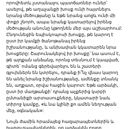
որովհետև չստանալու պատճառներ ուներ՝
ասելով, թե աղաչանքի խոսք ունի հայտնելու
նրանց մեծությանը և եթե նրանց առջև ունի մի
փոքր շնորհ, ապա նրանք կատարելով իրենց
մեծության անունը կթողնեն մեր այս աշխարհում:
Ընդունեցին եպիսկոպոսի խոսքը, թե կարող է
ըստ իր կամքի ծանոթանալ իրենց
իշխանությանը, և անխափան կկատարեն նրա
խոսքերը: Շարունակելով իր խոսքը՝ նա ասում է,
թե այդքան անձանց, որոնց տեսնում է կապված,
գիտե՝ ոմանց գերեվարելու են և շատերի
գլուխներն են կտրելու, դրանք ի՞նչ վնաս կարող
են անել նրանց իշխանությանը, ամենքը տնանկ
են, աղքատ, օրվա հացին կարոտ: Եթե արձակի,
ըստ իր մաղթանքի՝ դրանց աչքերից կսրբի
ըմտանիքի արտասուքները, կկատարի նաև
տիրոջ կամքը, «և նա կլինի քո ամեն նեղության
մեջ, օգնական»:
Նույն ժամին հրամայեց հազարապետներին և
հարյուրապետներին, որ արձակեն բոլոր