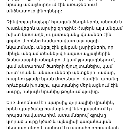
նրանց առաջնորդում էին առաջներում
անձնատուր լինողները:
Զինվորյալ հայերը՝ հրացան ձեռքներին, անցան և
խառնվեցին պարսից զորքին: Հայերն այս անգամ
խիստ կատաղել ու չափազանց վնասներ էին
գործում իրենց համահավատ այս ազգի
նկատմամբ, անցել էին քյնքան չարիքների, որ
մինչև անգամ տեսնելով հավատացյալներին
ճանապարհի անցքերում կամ ջրաղացներում,
կամ անտառում՝ ծառերի ճյուղ տանելիս, կամ
խոտ՝ տան և անասունների պետքերի համար,
խաբեությամբ նրան մոտենալու ժամին, առանց
որևէ բան խոսելու, պատյանից մերկացնում էին
սուրը, իսկույն նրանից թռցնում գլուխը:
Երբ մոտենում էր պարսից զորագլխի վրանին,
իրեն պարծանք համարելով՝ ներկայանում էր
որպես հավատարիմ. ատամներով՝ գլուխը
կտրած սուրը կծած և այնպիսի գազանական
կերպարանքով տանում էր պարսից զորապետի