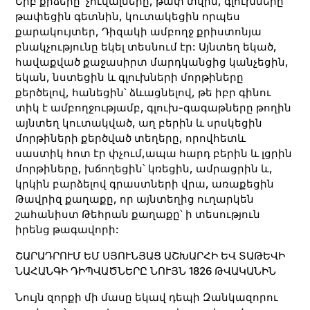
Երբ քրձերը՝ չուվալները, թափ տվին, գլուխները
թափեցին գետնին, կուտակեցին որպես
քարակույտեր, Դիզակի ամբողջ քրիստոնյա
բնակչությունը եկել տեսնում էր: Այնտեղ եկած,
հավաքված քաջասիրտ մարդկանցից կանչեցին,
եկան, նստեցին և գլուխների մորթիները
քերծելով, հանեցին՝ ձևացնելով, թե իբր գինու
տիկ է ամբողջությամբ, գլուխ-գագաթները թողին
այնտեղ կուտակված, աղ բերին և սրսկեցին
մորթիների քերծված տեղերը, որովհետև
սաստիկ հոտ էր փչում,ապա հարդ բերին և լցրին
մորթիները, խճողեցին՝ կռեցին, ամրացրին և,
կրկին բարձելով գրաստների վրա, առաքեցին
Թավրիզ քաղաքը, որ այնտեղից ուղարկեն
շահանիստ Թեհրան քաղաքը՝ ի տեսություն
իրենց թագավորի:
ՇԱՐԱԴՐՈՒՄ ԵՄ ՍՅՈՒՆՅԱՑ ԱՇԽԱՐՀԻ ԵՎ ՏԱԹԵՎԻ
ՆԱՀԱՆԳԻ
ԴԻՊՎԱԾՆԵՐԸ ՆՈՒՅՆ 1826 ԹՎԱԿԱՆԻՆ
Նույն զորքի մի մասը եկավ դեպի Զանկազորու