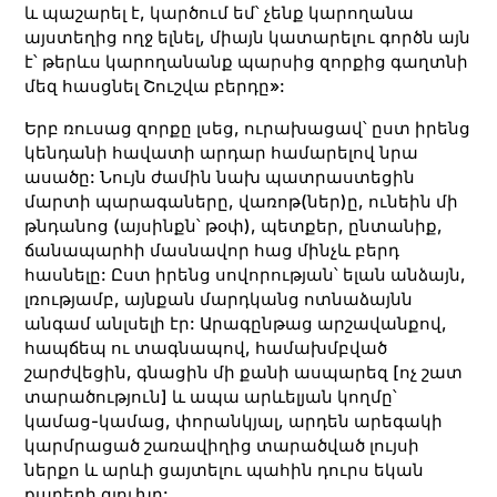
և պաշարել է, կարծում եմ՝ չենք կարողանա
այստեղից ողջ ելնել, միայն կատարելու գործն այն
է՝ թերևս կարողանանք պարսից զորքից գաղտնի
մեզ հասցնել Շուշվա բերդը»:
Երբ ռուսաց զորքը լսեց, ուրախացավ՝ ըստ իրենց
կենդանի հավատի արդար համարելով նրա
ասածը: Նույն ժամին նախ պատրաստեցին
մարտի պարագաները, վառոթ(ներ)ը, ունեին մի
թնդանոց (այսինքն՝ թօփ), պետքեր, ընտանիք,
ճանապարհի մասնավոր հաց մինչև բերդ
հասնելը: Ըստ իրենց սովորության՝ ելան անձայն,
լռությամբ, այնքան մարդկանց ոտնաձայնն
անգամ անլսելի էր: Արագընթաց արշավանքով,
հապճեպ ու տագնապով, համախմբված
շարժվեցին, գնացին մի քանի ասպարեզ [ոչ շատ
տարածություն] և ապա արևելյան կողմը՝
կամաց-կամաց, փորանկյալ, արդեն արեգակի
կարմրացած շառավիղից տարածված լույսի
ներքո և արևի ցայտելու պահին դուրս եկան
քարերի գլուխը: