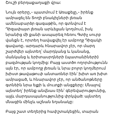
Շուշի բերդաքաղաքի վրա:
Նույն օրերը,- պատմում է Առաքելը,- իրենք
ամրացել են Տողի բնակիչների լեռան
ամենաբարձր գագաթին, որ գտնվում է
Դիզափայտ լեռան արևելյան կողմում, իսկ
նրանից մի քանի ասպարեզ հեռու Գտիչ սուրբ
վանքն է, որտեղ հավաքվել էր ամբողջ Դիզակի
գավառը. արդարև հնարավոր չէր, որ մարդ
շարժվեր այնտեղ՝ մարդկանց և կանանց,
մանկանց և երիտասրդների (պատանիների)
բազմության կողմից: Բայց աստծո ողորմությունն
այն էր, որ ամբողջ լեռան և նրա բոլոր կողմերում
խիստ թավաթուփ անտառներ էին՝ խիտ առ խիտ
ամրացած, և հնարավոր չէր, որ անծանոթները
գտնեին նրա ելքի և մուտքի անցքերը: Մնալով
այնտեղ՝ իրենք անվնաս էին՝ գերեվարությունից,
այլև մարդասպանությունից փրկված: այնտեղ
մնացին մինչև աշնան եղանակը:
Բայց շատ տեղերից հափշտակեցին, տարան