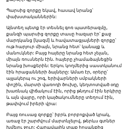
Պարսից զորքը եկավ, հասավ նրանց՝
փախստականներին:
Այնտեղ պետք էր տեսնել գոռ պատերազմը,
քանզի պարսից զորքը տասը հազար էր՝ քաջ
մարդկանց [կազմ] և հավատացյալների զորքը՝
ութ հարյուր միայն, նրանց հետ՝ կանայք և
մանուկներ: Բայց հայերը նրանց հետ չելան,
միայն ռուսներն էին. հայերը չհամաձայնեցին
նրանց խոսքերին: Երկու կողմերից սաստկանում
էին հրացանների ձայները: Ամառ էր, օրերը՝
այլակերպ ու շոգ, երիվարների սմբակների
փոշին, մարտի վառոդի ծուխը, կեղտոտված օդը
խառնակ վիճակում էին, որից թնդում էին երկիրը
և այն վայրը, որի կայծակումները տեղում էին,
թափվում իրերի վրա:
Բայց ռուսաց զորքը՝ իբրև բորբոքված կրակ,
առաջ էր շարժվում մարտնչելով, թերևս գտներ
խմելու ջուր: Հարավային տաք հոսանքից