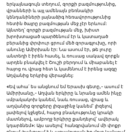
երկայնագույն տեղում, զորքի բազմությունից,
վրանների և այլ ամենայն բեռնակիր
կենդանիների լայնաձիգ հեռավորությունից
հետին ծայրը բազմության մեջ չէր երևում:
Այնտեղ՝ զորքի բազմության մեջ, խիստ
խրոխտացած պարծենում էր և կատաղած
բերանից փրփուր ցրում մեծ զորագլուխը, որի
անունը Ամիրխան էր: Նա ասում էր, թե լուրը
անտեղի է իրեն հասել, և ռուսաց սակավ զորքն
արդեն բնակվել է Շուշի բերդում և միաբանել է
հայոց ու վրաց հետ և կամենում է իրենց ազգը
Աղվանից երկրից վերացնել:
«Եվ ահա՛ ես անցնում եմ Երասխ գետը,- ասում է
Ամիրխանը,- Աղվան երկիրը և նրանց ամեն ինչը
սմբակակոխ կանեմ, նաև ռուսաց, վրաց և
աղվանից զորքերը լիզաջինջ կանեմ՝ լիզելով
լափելով կջնջեմ, հայոց բնակությունը կրակի
մատնելով, ամբողջ երկիրը քանդելով՝ ավերակ
կդարձնեմ»: Այս ասելով՝ հանգրվանում մի փոքր
քնում-հանգչում է և առավոտյան իր մոտ կանչում