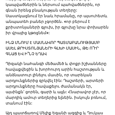
կապվածներին և ներսում պահվածներին, որ
գնան իրենց բնակության տեղերը:
Սաստկացնում էր նաև հրամանը, որ այսուհետև
անպատեհ բաներ չգործեն. «որ բերում է
քրիստոնյաների գլուխ, իր գլուխը նրա փոխարեն
իր վրայից կթռցնեմ»:
ԻՆՁ ՄՆՈՒՄ Է ՄԱՍՆԱՎՈՐ ՊԱՏՄԱԲԱՆՈՒԹՅԱՄԲ
ԱՍԵԼ ՔՐԻՍՏՈՆՅԱՆԵՐԻ ԳԼԽԻ ՄԱՍԻՆ, ԹԵ Ո՞ՒՐ
ԳՆԱՑ ԵՎ Ի՞ՆՉ ԵՂԱՎ
Դիզակի նահանգի մեծամեծ և փոքր իշխանները
հավաքվեցին և խորհուրդ արին հաշտության և
անձնատուր լինելու մասին, որ տարեկան
արդյունքներից զրկվել էին: Դաշտերի, արտերի
արդյունքները հավաքելու ժամանակն էր,
այսինքն՝ ցորեն, գարի և այլն: Հնարավոր չէր, որ
մարդիկ ամուր տեղերից ելնեին. իսկույն բռնում,
տանում էին:
Այդ պատճառով Մելիք Եգանի ազգից և Ղուկաս