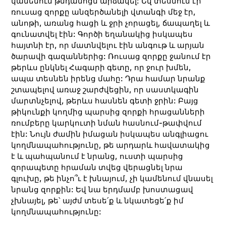
կամենում թնդանոցն արձակել: Եվ տեսնում էր՝
ռուսաց զորքը անզերծանելի վտանգի մեջ էր,
անոթի, առանց հացի և ջրի չորացել, ճապաղել և
գունատվել էին: Գործի եղանակից իսկապես
հայտնի էր, որ մատնվելու էին անգութ և արյան
ծարավի գազաններից: Ռուսաց զորքը ջանում էր
թերևս ընկնել Հագարի գետը, որ ջուր խմեն,
ապա տեսնեն իրենց մահը: Դրա համար նրանք
շտապելով առաջ շարժվեցին, որ սաստկագին
մարտնչելով, թերևս հասնեն գետի ջրին: Բայց
թիկունքի կողմից պարսից զորքի հրացանների
ռումբերը կարկուտի նման հասնում-թափվում
էին: Նույն ժամին իմացան իսկապես անգլիացու
կողմնապահությունը, թե արդարև հավատակից
է և պահպանում է նրանց, ուստի պարսից
զորապետը հրաման տվեց վերացնել նրա
գլուխը, թե ինչո՞ւ է խնայում, չի կամենում վնասել
նրանց զորքին: Եվ նա երդմամբ խոստացավ
չխնայել, թե՝ այժմ տեսե՛ք և նկատեցե՛ք իմ
կողմնապահությունը: