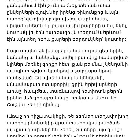
ցանկանում էին շունչ առնել, տեսան ահա
ընկերների գլուխներ իրենց թիկունքից և այն
դարից՝ զառիվայր գլորվելով անընդհատ,
միմյանց հետևից՝ բազմաթիվ քարերի պես, եկել,
կուտակվել էին հարթագույն տեղում և երևում
էին այնտեղ իբրև քարերի բերդուկներ՝ կույտեր:
Բայց որպես թե խնայեցին հարյուրապետերին,
կանանց և մանկանց. ավելի բարվոք համարված
կլիներ մեռնել զորքի հետ, քան թե մնալ կենդանի
այնպիսի թշվառ կյանքով և չարչարանքով
տանջված: Եվ ովքեր մնացին կենդանի,
անասնաբար ոտաբոբիկ լցրին երիվարների
առաջ, հապճեպ, տագնապով հետիոտն բերին
իրենց մեծ զորաբանակը, որ կար և մնում էր
Շուշվա բերդի դիմաց:
(Առաջ որ հիշատակեցի, թե բեռներ տեղափոխող
մարդիկ բեռնակիր գրաստների վրա բարձած
այնքան գլուխներ են բերել, շատերը այս զորքի
կողմից կոտորածներն էին.- նշում է հեղինակը):