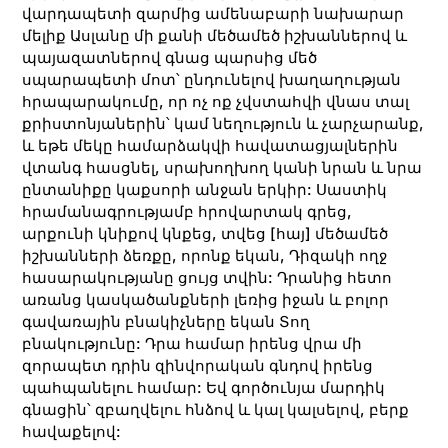
վարդապետի զարմից ամենաբարի նախարար
մելիք Ասլանը մի քանի մեծամեծ իշխաններով և
պայազատներով գնաց պարսից մեծ
սպարապետի մոտ՝ ընդունելով խաղաղության
հրապարակումը, որ ոչ ոք չվստահվի վնաս տալ
քրիստոնյաներին՝ կամ նեղություն և չարչարանք,
և եթե մեկը համարձակվի հավատացյալներին
վտանգ հասցնել, սրախողխող կանի նրան և նրա
ընտանիքը կաքսորի անջան երկիր: Սաստիկ
հրամանագրությամբ հրովարտակ գրեց,
արքունի կնիքով կնքեց, տվեց [հայ] մեծամեծ
իշխանների ձեռքը, որոնք եկան, Դիզակի ողջ
հասարակությանը ցույց տվին: Դրանից հետո
առանց կասկածանքների լեռից իջան և բոլոր
գավառային բնակիչները եկան Տող
բնակությունը: Դրա համար իրենց վրա մի
զորապետ դրին զինվորական գնդով իրենց
պահպանելու համար: Եվ գործունյա մարդիկ
գնացին՝ զբաղվելու հնձով և կալ կալսելով, բերք
հավաքելով: