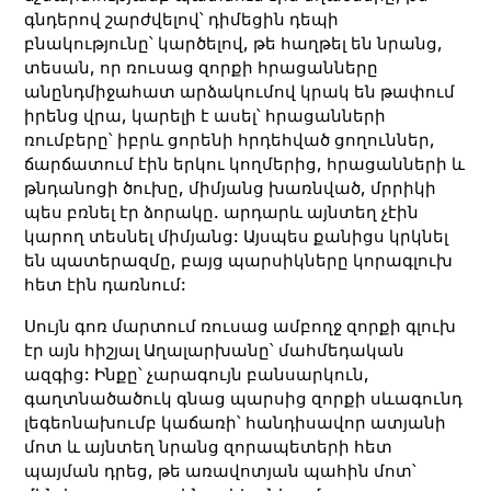
գնդերով շարժվելով՝ դիմեցին դեպի
բնակությունը՝ կարծելով, թե հաղթել են նրանց,
տեսան, որ ռուսաց զորքի հրացանները
անընդմիջահատ արձակումով կրակ են թափում
իրենց վրա, կարելի է ասել՝ հրացանների
ռումբերը՝ իբրև ցորենի հրդեհված ցողուններ,
ճարճատում էին երկու կողմերից, հրացանների և
թնդանոցի ծուխը, միմյանց խառնված, մրրիկի
պես բռնել էր ձորակը. արդարև այնտեղ չէին
կարող տեսնել միմյանց: Այսպես քանիցս կրկնել
են պատերազմը, բայց պարսիկները կորագլուխ
հետ էին դառնում:
Սույն գոռ մարտում ռուսաց ամբողջ զորքի գլուխ
էր այն հիշյալ Աղալարխանը՝ մահմեդական
ազգից: Ինքը՝ չարագույն բանսարկուն,
գաղտնածածուկ գնաց պարսից զորքի սևագունդ
լեգեոնախումբ կաճառի՝ հանդիսավոր ատյանի
մոտ և այնտեղ նրանց զորապետերի հետ
պայման դրեց, թե առավոտյան պահին մոտ՝