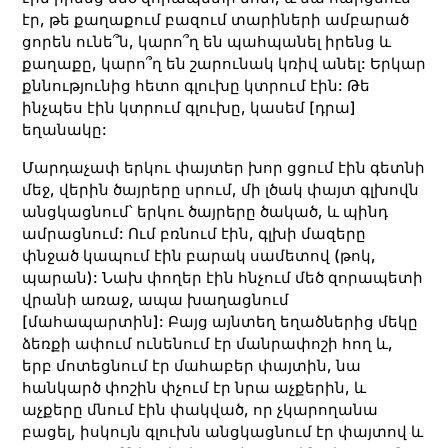
էր, թե քաղաքում բազում տարիների ամբարած
ցորեն ունե՞ն, կարո՞ղ են պահպանել իրենց և
քաղաքը, կարո՞ղ են շարունակ կռիվ անել: Երկար
քննությունից հետո գլուխը կտրում էին: Թե
ինչպես էին կտրում գլուխը, կասեմ [դրա]
եղանակը:
Մարդաչափ երկու փայտեր խոր ցցում էին գետնի
մեջ, վերին ծայրերը սրում, մի լծակ փայտ գլխովն
անցկացնում՝ երկու ծայրերը ծակած, և պինդ
ամրացնում: Ում բռնում էին, գլխի մազերը
փնջած կապում էին բարակ սամետով (թոկ,
պարան): Նախ փողեր էին հնչում մեծ զորապետի
վրանի առաջ, ապա խաղացնում
[մահապարտին]: Բայց այնտեղ եղածներից մեկը
ձեռքի ափում ունենում էր մանրափոշի հող և,
երբ մոտեցնում էր մահաբեր փայտին, նա
հանկարծ փոշին փչում էր նրա աչքերին, և
աչքերը մնում էին փակված, որ չկարողանա
բացել, իսկույն գլուխն անցկացնում էր փայտով և