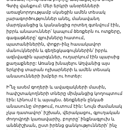
Գտիչ վանքում: Մեր երկրի անօրենների
առաջնորդությամբ սկսեցին ամեն տեսակ
չարագործություններ անել, մանավանդ
մարդկանցից և կանանցից որտեղ գտնվում էին,
իբրև անասուններ՝ կապում ձեռքերն ու ոտքերը,
գագաթները՝ գլուխները հատում,
պատանիներին, փոքր-ինչ հասակավոր
մանուկներին և գեղեցկագույններին՝ իբրև
ազնվագին պարգևներ, ուղարկում էին պարսից
քաղաքները: Առանց խնայելու Աղվանից այս
երկրից տարան ոչխարների և ամեն տեսակ
անասունների խմբեր ու հոտեր:
Ի՞նչ ասեմ գողերի և ավազակների մասին,
հափշտակողների տները միմյանցից կողոպտում
էին: Լինում է և այսպես. ձեռքներն ընկած
անասունը մորթում, ուտում էին: Նույն ժամանակ
չկա դատավոր՝ իշխան, վերակացու, գյուղական
ժողովրդի կառավարիչ. բոլորը՝ ինքնագլուխ և
անձնիշխան, ըստ իրենց ցանկությունների՝ ինչ