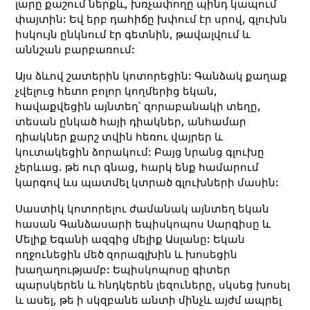
լարը քաշում ներքև, խռչափողը պինդ կապում
փայտին: Եվ երբ դահիճը խփում էր սրով, գլուխն
իսկույն ընկնում էր գետնին, թավալվում և
աննշան բարբառում:
Այս ձևով շատերին կոտորեցին: Գանձակ քաղաք
չվելուց հետո բոլոր կողմերից եկան,
հավաքվեցին այնտեղ՝ զորաբանակի տեղը,
տեսան ընկած հայի դիակներ, անհամար
դիակներ քարշ տվին հեռու վայրեր և
կուտակեցին ձորակում: Բայց նրանց գլուխը
չերևաց. թե ուր գնաց, հարկ ենք համարում
կարգով ևս պատմել կտրած գլուխների մասին:
Սաստիկ կոտորելու ժամանակ այնտեղ եկան
հասան Գանձասարի եպիսկոպոս Սարգիսը և
Մելիք Եգանի ազգից մելիք Ասլանը: Եկան
ողջունեցին մեծ զորագլխին և խոսեցին
խաղաղությամբ: Եպիսկոպոսը գիտեր
պարսկերեն և հնդկերեն լեզուները, սկսեց խոսել
և ասել, թե ի սկզբանե անտի մինչև այժմ ապրել