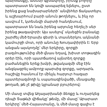
պարծանքը, ամենի գլխավորը, իրենք բոլորը
պատրաստ են կռվի ասպարեզ ելնելու, ըստ
իրենց քաջ նախարարների՝ անվեհեր ճակատելու
և աշխարհում բարի անուն թողնելու, և ինչ որ
ասվում է, կտեսնվի մարտի հանդեսում,
պատրաստ են նաև իրենց արյունը հեղել ի սեր
իրենց թագավորի: Այս ասելով՝ սկսեցին բանակը
շարժել մեծ Երասխ գետի և տասներկու ակնանի
կամուրջի մոտ, որի անունը Խուդափիրին է: Երբ
անցան այսկողմը՝ մեր երկիրը, զորքի
բազմությունից մեծ վնաս եղավ, խիստ տոթագին
օրեր էին, որի պատճառով այնտեղ զորքը
բաժանեցին երեք խմբի, թվակազմի մեջ էին
անցկացրել ամբողջ պարսից զորքը, արդարև
հաշիվը հասնում էր մինչև հարյուր հազար
պատերազմողի և սպառազինվածի, մնացածը
թողած, թե չէ թիվը կլրանար բյուրերով:
Մի մասը տվեց Աղալարխանի ձեռքը և ուղարկեց
դեպի Տաթևի վիճակը՝ թեմը, մի մասը՝ Արարատ
երկիրը՝ մեծ Հայաստանը, և մեծ մասը գալիս է