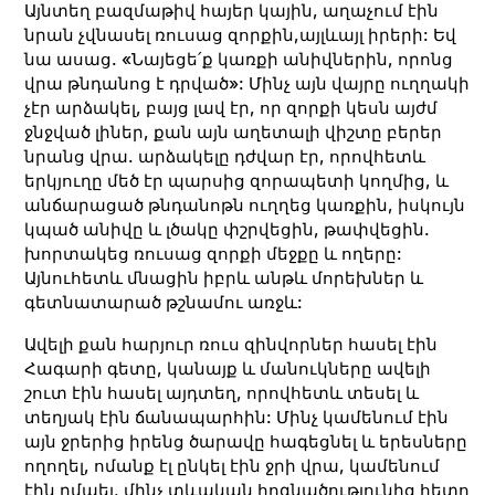
Այնտեղ բազմաթիվ հայեր կային, աղաչում էին
նրան չվնասել ռուսաց զորքին,այլևայլ իրերի: Եվ
նա ասաց. «Նայեցե՛ք կառքի անիվներին, որոնց
վրա թնդանոց է դրված»: Մինչ այն վայրը ուղղակի
չէր արձակել, բայց լավ էր, որ զորքի կեսն այժմ
ջնջված լիներ, քան այն աղետալի վիշտը բերեր
նրանց վրա. արձակելը դժվար էր, որովհետև
երկյուղը մեծ էր պարսից զորապետի կողմից, և
անճարացած թնդանոթն ուղղեց կառքին, իսկույն
կպած անիվը և լծակը փշրվեցին, թափվեցին.
խորտակեց ռուսաց զորքի մեջքը և ողերը:
Այնուհետև մնացին իբրև անթև մորեխներ և
գետնատարած թշնամու առջև:
Ավելի քան հարյուր ռուս զինվորներ հասել էին
Հագարի գետը, կանայք և մանուկները ավելի
շուտ էին հասել այդտեղ, որովհետև տեսել և
տեղյակ էին ճանապարհին: Մինչ կամենում էին
այն ջրերից իրենց ծարավը հագեցնել և երեսները
ողողել, ոմանք էլ ընկել էին ջրի վրա, կամենում
էին ըմպել, մինչ տևական հոգնածությունից հետո