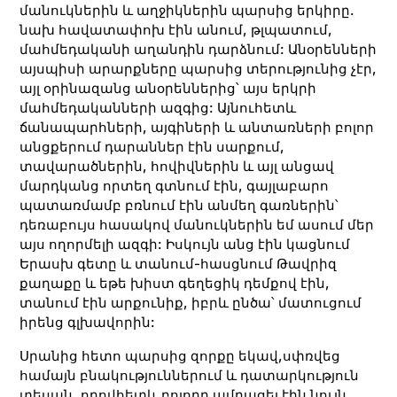
մանուկներին և աղջիկներին պարսից երկիրը.
նախ հավատափոխ էին անում, թլպատում,
մահմեդականի աղանդին դարձնում: Անօրենների
այսպիսի արարքները պարսից տերությունից չէր,
այլ օրինազանց անօրեններից՝ այս երկրի
մահմեդականների ազգից: Այնուհետև
ճանապարհների, այգիների և անտառների բոլոր
անցքերում դարաններ էին սարքում,
տավարածներին, հովիվներին և այլ անցավ
մարդկանց որտեղ գտնում էին, գայլաբարո
պատառմամբ բռնում էին անմեղ գառներին՝
դեռաբույս հասակով մանուկներին եմ ասում մեր
այս ողորմելի ազգի: Իսկույն անց էին կացնում
Երասխ գետը և տանում-հասցնում Թավրիզ
քաղաքը և եթե խիստ գեղեցիկ դեմքով էին,
տանում էին արքունիք, իբրև ընծա՝ մատուցում
իրենց գլխավորին:
Սրանից հետո պարսից զորքը եկավ,սփռվեց
համայն բնակություններում և դատարկություն
տեսան, որովհետև բոլորը ամրացել էին նույն