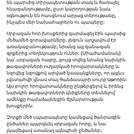
են պարսից տիրապետության տակ և ծառայել
հնազանդությամբ, ըստ կարողության նաև
օգնություն են հասցնում արյաց տերությանը,
ինչպես մեր նախահայրերն ու պապերը:
Սրբազան հոր խոսքերից զարմացել էին պարսից
մեծամեծ զորավարները. լեզուն արշավում էր
առակաբանությամբ, նրանց այլ զանազան
գրքերից տեղեկություն ուներ: [Միաժամանակ]
նա՝ սրբազան հայրը, ցույց տվեց նրանց նախկին
թագավորների ուղարկած հրովարտակները և
նզովեց նզովքով արված կապանքները, որ այլևս
չվստահվի վնաս տալ Գանձասարի սուրբ Աթոռին:
Այս բոլոր հրովարտակները ընթերցելով և իրենց
նախկին թագավորների կնիքները տեսնելով՝
ամենքը համաձայնեցին ճշմարտության
խոսքերին:
Զորքի մեծ սպարապետը կամեցավ ծանրագին
ընծաներ պարգևել սրբազան հորը, և նա
չկամեցավ ստանալ այնպիսի ընծաներ,