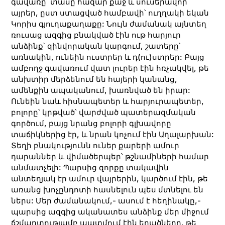
գավառը՝ տասը հազար քաջ և սուսերավոր
այրեր, ըստ ստացված համբավի՝ ուղղակի եկան
Կորիս գյուղաքաղաքը: Նույն ժամանակ այնտեղ
ռուսաց ազգից բնակված էին ութ հարյուր
անձինք՝ զինվորական կարգում, շատերը՝
առնակին, ունեին ուստրեր և դ(ու)ստրեր: Բայց
ամբողջ գավառում վատ լուրեր էին հռչակվել, թե
անխտիր մերձենում են հայերի կանանց,
ամենքին ապականում, խառնված են իրար:
Ունեին նաև հիսնապետեր և հարյուրապետեր,
բոլորը՝ կրթված՝ վարժված պատերազմական
գործում, բայց նրանց բոլորի գլխավորը
տաճիկներից էր, և նրան կոչում էին Աղալարխան:
Տեղի բնակությունն ուներ քարերի ամուր
դարաններ և վիմածերպեր՝ թշնամիների համար
անմատչելի: Պարսից զորքը տակավին
անտեղյակ էր ամուր վայրերին, կարծում էին, թե
առանց խոչընդոտի հասնելուն պես մտնելու են
ներս: Մեր ժամանակում,- ասում է հեղինակը,-
պարսից ազգից ականատես անձինք մեր միջում
ճշմարտությամբ պատմում էին եղածները, թե