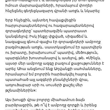
հմուտ մարտավարների, հրամայում փողեր
հնչեցնել գեղեցկազարդ վրանի առջև և նկարել:
Երբ հնչեցին, այնտեղ հավաքվեցին
հարյուրապետներով ու հազարապետներով
զորագնդերը՝ պատերազմին պատրաստ
կանգնելով: Իսկ ինքը փքված, սիգաճեմ և
նազաքայլ գնում-գալիս էր զորագնդերի ամբողջ
բազմության առջև. սաստկացնում էր պատվերն
ու խրատը, խրախուսում՝ պատիվ, մեծություն,
պարգևներ խոստանալով և ասելով, թե. «Մինչև
այսօր մեր ամբողջ ազգը բազում քաջություններ է
արել: Ահա անցնում ենք Աղվանքի սահմանները,
հրամայում եմ բոլորին հարձակվել հայոց և
պատահած այլ ազգերի բնակիչների վրա,
առյուծաբար սրի ու սուսերի քաշել մեր
թշնամիներին»:
Այս խոսքի վրա բոլորը միահամուռ ձայն
բարձրացրին, թե ո՞վ է ամբողջ զորքի և իրենց