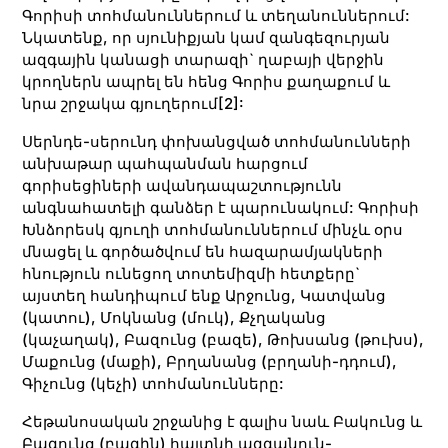
Գորիսի տոհմանուններում և տեղանուններում:
Նկատենք, որ սյունիքյան կամ զանգեզուրյան
ազգային կանացի տարազի` ղաբայի վերջին
կրողներն ապրել են հենց Գորիս քաղաքում և
նրա շրջակա գյուղերում
[2]
:
Սերնդե-սերունդ փոխանցված տոհմանունների
անխաթար պահպանման հարցում
գորիսեցիների ավանդապաշտությունն
անգնահատելի գանձեր է պարունակում: Գորիսի
Խնձորեսկ գյուղի տոհմանուններում մինչև օրս
մնացել և գործածվում են հազարամյակների
հնություն ունեցող տոտեմիզմի հետքերը`
այստեղ հանդիպում ենք Արջունց, Կատվանց
(կատու), Մոկնանց (մուկ), Քչղականց
(կաչաղակ), Բազունց (բազե), Թոխսանց (թուխս),
Մաքունց (մաքի), Բրղանանց (բրղանի-դդում),
Գիչունց (կեչի) տոհմանունները:
Հեթանոսական շրջանից է գալիս նաև Բակունց և
Բագունց (բագին) հայտնի ազգանուն-