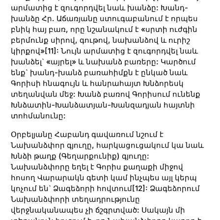
արմատից է զուգորդվել նաև խանձը: Խանդ-
խանձը Հր. Աճառյանը ստուգաբանում է որպես
բնիկ հայ բառ, որը նշանակում է «սրտի ուժգին
բերմունք սիրով, գութով, նախանձով և ուրիշ
կիրքով»
[11]
: Նույն արմատից է զուգորդվել նաև
խանձել` «այրել» և նախանձ բառերը: Կարծում
ենք` խանդ-խանձ բառահիմքն է ընկած նաև
Գորիսի հնագույն և հանրահայտ Խնձորեսկ
տեղանվան մեջ: Խանձ բառով Գորիսում ունենք
Խնձատին-Խանձատյան-Խանզադյան հայտնի
տոհմանունը:
Օրբելյանը Հաբանդ գավառում նշում է
Նախանձփոր գյուղը, հարկացուցակում կա նաև
Խնձի թաղք (Գեղարքունիք) գյուղը:
Նախանձփորը եղել է Գորիս քաղաքի միջով
հոսող Վարարակն գետի կամ ինչպես այլ կերպ
կոչում են` Ձագեձորի հովտում
[12]
: Ձագեձորում
Նախանձփորի տեղադրությունը
վերջնականապես չի ճշգրտված: Սակայն մի