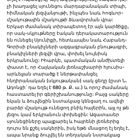
չի խաղացել սյունեցու մարդաբանական տիպի,
հիմնական լեզվանյութի, ինչպես նաև հոգևոր-
մշակութային մշակույթի ձևավորման վրա:
Երկար ժամանակ տիրապետող էր այն կարծիքը,
որ սակ-սկյութները էական դերակատարություն
են ունեցել Սյունիքի, հետևապես նաև Հաբանդ-
Գորիսի բնակիչների ազգագրական բնութագրի,
բնակիչների լեզվի վրա, փոխել նույնիսկ
երկրանունը: Իհարկե, պատմական անժխտելի
փաստ է, որ Հայկական լեռնաշխարհի հյուսիս-
արևելյան տարածք է ներթափանցել
հնդիրանական (սկյութական) սակ ցեղը (ըստ Ն.
Ադոնցի` դա եղել է 680 թ. Ք. ա.) և որոշ ժամանակ
հաստատել իր գերիշխանությունը: Բայց սակերը
եկան և ձուլվեցին նստակյաց կենցաղ ու ավելի
բարձր մշակույթ ունեցող բնիկ հայերին, այլ ոչ թե
լեզու կամ երկրանուն փոխեցին: Ազատասեր
սյունեցիները պայքարել և հայրենի լեռներից
դուրս են քշել սակերին, իսկ եթե մնացող էլ եղել է,
ապա նրանք ձուլվել են տեղական նստակյաց