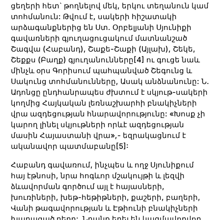
ցեղերի հետ` թողնելով մեկ, երկու տեղանուն կամ
տոհմանուն: Թվում է, սակերի հիշատակի
արձագանքներից են Ստ. Օրբելյանի Սյունիքի
գավառների գյուղացուցակում մատնանշած
Շագվա (Հաբանդ), Շաքե-Շաքի (Այլախ), Շեկե,
Շեքքս (Բաղք) գյուղանունները
[4]
ու գուցե նաև
մինչև օրս Գորիսում պահպանված Շեգունց և
Սակունց տոհմանունները, Ասակ անձնանունը: Ն.
Ադոնցը ընդհանրապես ժխտում է սկյութ-սակերի
կողմից Հայկական լեռնաշխարհի բնակիչների
վրա ազդեցության հնարավորությունը: «Խոսք չի
կարող լինել սկյութների որևէ ազդեցության
մասին Հայաստանի վրա»,- եզրակացնում է
ականավոր պատմաբանը
[5]
:
Հաբանդ գավառում, ինչպես և ողջ Սյունիքում
հայ էթնոսի, նրա հոգևոր մշակույթի և լեզվի
ձևավորման գործում այլ է հայասների,
խուռիների, խեթ-հեթիթների, քաշերի, բաղերի,
Վանի թագավորության և Էթիունի բնակիչների
խաղացած դերը: Նրանք եղել են կազմավորվող