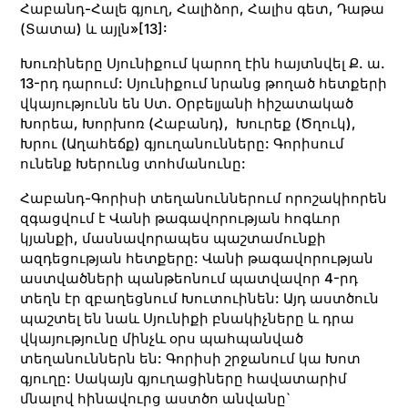
Հաբանդ-Հալե գյուղ, Հալիձոր, Հալիս գետ, Դաթա
(Տատա) և այլն»
[13]
:
Խուռիները Սյունիքում կարող էին հայտնվել Ք. ա.
13-րդ դարում: Սյունիքում նրանց թողած հետքերի
վկայությունն են Ստ. Օրբելյանի հիշատակած
Խորեա, Խորխոռ (Հաբանդ), Խուրեք (Ծղուկ),
Խրու (Աղահեճք) գյուղանունները: Գորիսում
ունենք Խերունց տոհմանունը:
Հաբանդ-Գորիսի տեղանուններում որոշակիորեն
զգացվում է Վանի թագավորության հոգևոր
կյանքի, մասնավորապես պաշտամունքի
ազդեցության հետքերը: Վանի թագավորության
աստվածների պանթեոնում պատվավոր 4-րդ
տեղն էր զբաղեցնում Խուտուինեն: Այդ աստծուն
պաշտել են նաև Սյունիքի բնակիչները և դրա
վկայությունը մինչև օրս պահպանված
տեղանուններն են: Գորիսի շրջանում կա Խոտ
գյուղը: Սակայն գյուղացիները հավատարիմ
մնալով հինավուրց աստծո անվանը`