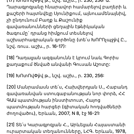
[17]
ԽՈտՈվՓÿվ թ., նշվ. աշխ., ր. 230, 256: Ա.
Ղարագյոզյանը հնարավոր համարելով բաղերի և
քաշերի հայտնվելը Սյունիքում, այնուամենայնիվ,
չի ընդունում Բաղք և Քաշունիք
գավառանունների ցեղային էթնիկական
ծագումը` դրանց հիմքում տեսնելով
աշխարհագրական գործոնը (տե՛ս ԽՈՐՈչպջÿվ Ը.,
նշվ. ռուս. աշխ., ր. 16-17):
[18]
Դադալյան ազգանունն է կրում նաև Գորիս
քաղաքում ծնված անվանի Գուսան Աշոտը:
[19]
ԽՈտՈվՓÿվ թ., նշվ. աշխ., ր. 230, 256:
[20]
Մանրամասն տե՛ս, Հախվերդյան Ս., Հաբանդ
գավառանվան ստուգաբանության նոր փորձ, ՀՀ
ԳԱԱ պատմության ինստիտուտ, Հայոց
պատմության հարցեր (գիտական հոդվածների
ժողովածու), Երևան, 2007, N 8, էջ 16-21:
[21]
Տե՛ս Կարագյոզյան Հ., Արևելյան Հայաստանի
ուրարտական տեղանունները, ԼՀԳ. Երևան, 1978,