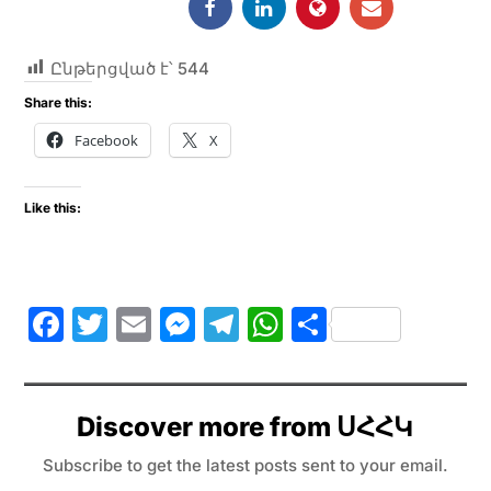
Ընթերցված է՝
544
Share this:
Facebook
X
Like this:
F
T
E
M
T
W
S
a
w
m
e
el
h
h
c
itt
ai
s
e
at
ar
e
er
l
s
gr
s
e
Discover more from ՍՀՀԿ
b
e
a
A
Subscribe to get the latest posts sent to your email.