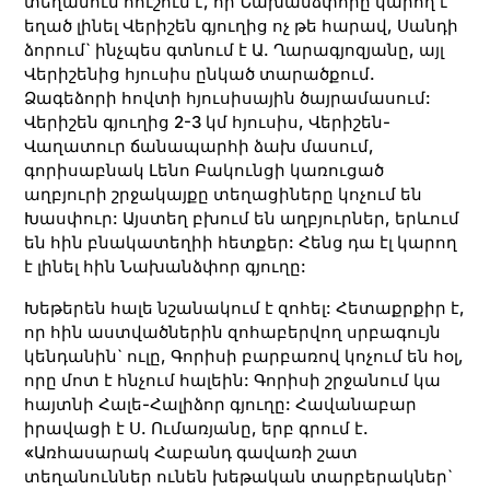
տեղանուն հուշում է, որ Նախանձփորը կարող է
եղած լինել Վերիշեն գյուղից ոչ թե հարավ, Սանդի
ձորում` ինչպես գտնում է Ա. Ղարագյոզյանը, այլ
Վերիշենից հյուսիս ընկած տարածքում.
Ձագեձորի հովտի հյուսիսային ծայրամասում:
Վերիշեն գյուղից 2-3 կմ հյուսիս, Վերիշեն-
Վաղատուր ճանապարհի ձախ մասում,
գորիսաբնակ Լենո Բակունցի կառուցած
աղբյուրի շրջակայքը տեղացիները կոչում են
Խասփուր: Այստեղ բխում են աղբյուրներ, երևում
են հին բնակատեղիի հետքեր: Հենց դա էլ կարող
է լինել հին Նախանձփոր գյուղը:
Խեթերեն հալե նշանակում է զոհել: Հետաքրքիր է,
որ հին աստվածներին զոհաբերվող սրբագույն
կենդանին` ուլը, Գորիսի բարբառով կոչում են հօլ,
որը մոտ է հնչում հալեին: Գորիսի շրջանում կա
հայտնի Հալե-Հալիձոր գյուղը: Հավանաբար
իրավացի է Ս. Ումառյանը, երբ գրում է.
«Առհասարակ Հաբանդ գավառի շատ
տեղանուններ ունեն խեթական տարբերակներ`