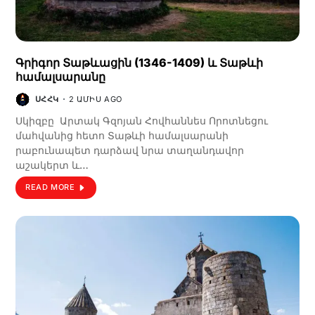
Գրիգոր Տաթևացին (1346-1409) և Տաթևի
համալսարանը
ՍՀՀԿ
2 ԱՄԻՍ AGO
Սկիզբը Արտակ Գզոյան Հովհաննես Որոտնեցու
մահվանից հետո Տաթևի համալսարանի
րաբունապետ դարձավ նրա տաղանդավոր
աշակերտ և…
READ MORE