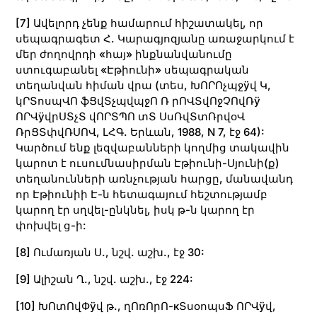
[7]
Ավելորդ չենք համարում հիշատակել, որ
սեպագրագետ Հ. Կարագյոզյանը առաջարկում է
մեր ժողովրդի «հայ» ինքնանվանումը
ստուգաբանել «Էթիունի» սեպագրական
տեղանվան հիման վրա (տես, ԽՈՐՈչպջÿվ Կ,
կՐՏոսպՎՈ ֆՑվՏչպվպջՈ Ռ րՈՎՏվՈջՉՈվՌÿ
ՈՐՎÿվրՍՏչՏ վՈՐՏՊՈ տՏ ՍսՌվՏտՌրվօՎ
ՌրՑՏփվՌՍՈՎ, ԼՀԳ. Երևան, 1988, N 7, էջ 64):
Կարծում ենք լեզվաբանների կողմից տակավին
կարոտ է ուսումնասիրման Էթիունի-Սյունի(ք)
տեղանունների առնչության հարցը, մանավանդ
որ Էթիունիի Է-ն հետագայում հեշտությամբ
կարող էր սղվել-ընկնել, իսկ թ-ն կարող էր
փոխվել ց-ի:
[8]
Ումառյան Ս., նշվ. աշխ., էջ 30:
[9]
Ալիշան Ղ., նշվ. աշխ., էջ 224:
[10]
ԽՈտՈվՓÿվ թ., ղՈռՈրՈ-кՏսօոպսՖ ՈՐՎÿվ,