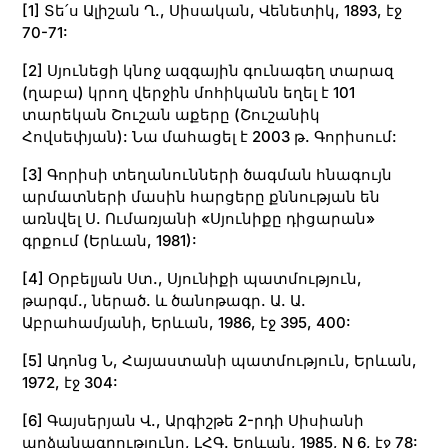
[1]
Տե՛ս Ալիշան Ղ., Սիսական, Վենետիկ, 1893, էջ
70-71:
[2]
Սյունեցի կնոջ ազգային գունագեղ տարազ
(ղաբա) կրող վերջին մոհիկանն եղել է 101
տարեկան Շուշան աքերը (Շուշանիկ
Հովսեփյան): Նա մահացել է 2003 թ. Գորիսում:
[3]
Գորիսի տեղանունների ծագման հնագույն
արմատների մասին հարցերը քննության են
առնվել Ս. Ումառյանի «Սյունիքը դիցարան»
գրքում (Երևան, 1981):
[4]
Օրբելյան Ստ., Սյունիքի պատմություն,
թարգմ., ներած. և ծանոթագր. Ա. Ա.
Աբրահամյանի, Երևան, 1986, էջ 395, 400:
[5]
Ադոնց Ն, Հայաստանի պատմություն, Երևան,
1972, էջ 304:
[6]
Գայսերյան Վ., Արգիշթե 2-րդի Սիսիանի
արձանագրությունը, ԼՀԳ. Երևան, 1985, N 6, էջ 78: