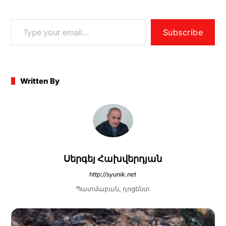
o
n
m
p
o
g
p
k
er
Subscribe
Written By
Սերգեյ Հախվերդյան
http://syunik.net
Պատմաբան, դոցենտ