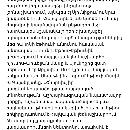
հայ ժողովրդի ատաղձը ինչպես ողջ
լեռնաշխարհում, այնպես էլ Սյունիքում ու նրա
գավառներում: Հայոց արևելյան կողմերում հայ
ժողովրդի կազմավորման ընթացքի մեջ
հատկապես նշանակալի դեր է խաղացել
արարատյան սեպագիր արձանագրություններից
մեզ հայտնի Էթիունի անունով հայկական
պետականությունը: Էթիու-Էթիունին
զբաղեցնում էր Հայկական լեռնաշխարհի
հյուսիս-արևելյան մասը և Սյունիքից զատ
ներառում էր Արցախը, Ուտիքը և այլ հայկական
երկրամասեր: Ահա թե ինչ է գրում Էթիուի մասին
Վ. Գայսերյանը. «Շնորհիվ իր
կազմակերպվածության, զարգացած
տնտեսության, աշխարհագրական նպաստավոր
դիրքի, ինչպես նաև անկասկած այստեղ ևս
հայկական էթնոսով բնակեցված լինելուն, Էթիու
երկիրը դառնում է Հայկական լեռնաշխարհում
ձևավորվող քաղաքական բոլոր
կազմավորումների կենտրոնը, այդպիսին էլ