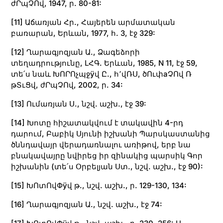
ժՐպՉՈվ, 1947, ր. 80-81:
[11]
Աճառյան Հր., Հայերեն արմատական
բառարան, Երևան, 1977, հ. 3, էջ 329:
[12]
Ղարագյոզյան Ա., Ձագեձորի
տեղադրությունը, ԼՀԳ. Երևան, 1985, N 11, էջ 59,
տե՛ս նաև ԽՈՐՈչպջÿվ Ը., հ՚վՌՍ, ծՈւփаՉՈվ Ռ
թՏւՑվ, ժՐպՉՈվ, 2002, ր. 34:
[13]
Ումառյան Ս., նշվ. աշխ., էջ 39:
[14]
Խոտը հիշատակվում է տակավին 4-րդ
դարում, Բաբիկ Սյունի իշխանի Պարսկաստանից
ծննդավայր վերադառնալու առիթով, երբ նա
բնակավայրը նվիրեց իր զինակից պարսիկ Գոր
իշխանին (տե՛ս Օրբելյան Ստ., նշվ. աշխ., էջ 90):
[15]
ԽՈտՈվՓÿվ թ., նշվ. աշխ., ր. 129-130, 134:
[16]
Ղարագյոզյան Ա., նշվ. աշխ., էջ 74: