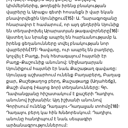
կիմմերներից, թողեցին իրենց բնակության
վայրերը և Արաքս գետի հոսանքն ի վար եկան
բնավորվեցին Սյունիքում
[15]
: Ա. Ղարագյոզյանը
հնարավոր է համարում, որ այդ ցեղերին Սյունիք
են տեղափոխել Արարատյան թագավորները
[16]
:
Այստեղ ևս նրանք ապրել են հարևանությամբ և
իրենց ցեղանունները տվել բնակության նոր
վայրերին
[17]
: Գավառը, ուր ապրել են բաղերը,
կոչվել է Բաղք, իսկ հետագայում հայտնի էր
Բաղք-Քաշունիք անունով: Միջնադարյան
Սյունիքում հայտնի էր նաև Քաշաթաղ գավառը:
Սյունյաց աշխարհում ունենք Բաղաբերդ, Բաղաց
քար, Քաշեթաղոց բերդ, Քաշաթաղք (Աղահեճք),
Քաշի մարգ (Վայոց ձոր) տեղանունները: Գր.
Ղափանցյանը հիշատակում է քաշերի Դադիլու
անունով իշխանին: Այդ իշխանի անունով
Գորիսում ունենք Դադալու-Դադալյան տոհմը
[18]
:
Դադալու բերդ կա հին Խնձորեսկում: Դադիլու
անունը հանդիպում է նաև սեպագիր
արձանագրություններում: