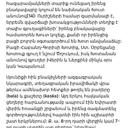
հազարամյակների տարիք ունեցաղ իրենց
բնակավայրը կոչում են նախնական Խուտ
անունով
[14]
: Ուրիշների համար զարմանալի է,
երբեմն զվարճալի խոսակցությունների տեղիք է
տալիս գյուղացիների` իրենց բնակավայրը
համառորեն Խուտ կոչելը, քանի որ իրենցից
բացի բոլորն օգտագործում են Խոտ անվանաձևը:
Բացի Հաբանդ-Գորիսի Խոտից, Ստ. Օրբելյանը
Խոտուք գյուղ է նշում Ծղուկում, իսկ Խոտանան
անունով գյուղեր (Վերին և Ներքին) մինչև օրս
կան Կապանում:
Սյունիքի հին բնակիչների ազգագրական
նկարագրի, տեղագրական իրավիճակի վրա
թերևս ամենախոր հետքեր թողել են բաղերը
(bala) և քաշերը (kaska): Այդ երկու հայկական
ցեղերը հարևանությամբ ապրում էին Եփրատի
վերին հոսանքի շրջանում և իրենց ռազմատենչ
գործողություններվ հայտնի էին հին աշխարհի
շատ երկրներում: Ք. ա. 8-րդ դարի վերջին կամ 7-
րդ դարի սկզբին այդ ցեղերը` նեղվելով