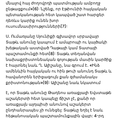
մնալով հայ ժողովրդի պատմության ամբողջ
ընթացքում»
[6]
: Նշենք, որ Էթիունիի հայկական
պետականության հետ կապված շատ հարցեր
դեռևս կարիք ունեն խոր
ուսումնասիրությունների
[7]
:
Ս. Ումառյանը Սյունիքի գլխավոր սրբավայր
Տաթև անունը կապում է ամպրոպի ու կայծակի
խեթական աստված Դաթայի կամ Տատայի
պաշտամունքի հետ
[8]
: Տաթև տեղանվան
նախաքրիստոնեական գոյության մասին կարծիք
է հայտնել նաև Ղ. Ալիշանը, նա գրում է. «Ինձ
ամենևին հայկական ու հին թուի անունդ Տաթև և
հավանորեն երիցագույն քան զժամանակս
քրիստոնության»
[9]
: Ալիշանը նաև նկատում
է, որ Տաթև անունը Թադեոս առաքյալի Եվստաթե
աշակերտի հետ կապելը ճիշտ չէ, քանի որ
առաքյալն այդպիսի անունով աշակերտ
ընդհանրապես չի ունեցել: Տաթևը եղել է նաև
հեթանոսական պաշտամունքային վայր: 4-րդ