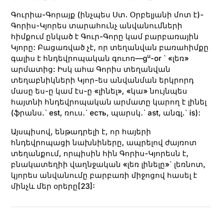
Գուրիա-Գորայք (ինչպես Ստ. Օրբելյանի մոտ է)-
Գորիս-Կյորես տարահունչ անվանումների
հիմքում ընկած է Գուր-Գորը կամ բարբառային
Կյորը: Բացառված չէ, որ տեղանվան բառահիմքը
u
գալիս է հնդեվրոպական գուոռ—g
-or ` «լեռ»
արմատից: Իսկ ահա Գորիս տեղանվան
տեղաբնիկների Կյոր-ես անվանման երկրորդ
մասը ես-ը կամ էս-ը «լինել», «կա» նույնպես
հայտնի հնդեվրոպական արմատը կարող է լինել
(ֆրանս.` est, ռուս.` есть, պարսկ.` ast, անգլ.` is):
Այսպիսով, ենթադրելի է, որ հայերի
հնդեվրոպացի նախնիները, ապրելով ժայռոտ
տեղանքում, որպիսին հին Գորիս-Կյորեսն է,
բնակատեղիի վաղնջական «լեռ լինելը»` լեռնոտ,
կյորես անվանումը բարբառի միջոցով հասել է
մինչև մեր օրերը
[23]
: