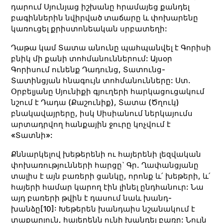
դարում Սյունյաց իշխանը հրամայեց քանդել
բագիններին նվիրված տաճարը և փոխարենը
կառուցել քրիստոնեական սրբատեղի:
Դաթա կամ Տատա անունը պահպանվել է Գորիսի
բնիկ մի քանի տոհմանուններում: Այսօր
Գորիսում ունենք Դադունց, Տատունց-
Տատինցյան հնագույն տոհմանունները: Ստ.
Օրբելյանը Սյունիքի գյուղերի հարկացուցակում
նշում է Դադա (Քաշունիք), Տատա (Ծղուկ)
բնակավայրերը, իսկ Սիսիանում ներկայումս
արտադրվող հանքային ջուրը կոչվում է
«Տատնի»:
Քննարկելով խեթերենի ու հայերենի լեզվական
փոխառությունների հարցը` Գր. Ղափանցյանը
տալիս է այն բառերի ցանկը, որոնք և՛ խեթերի, և՛
հայերի համար կարող էին լինել ընդհանուր: Նա
այդ բառերի թվին է դասում նաև խանդ-
խանձը
[10]
: Խեթերեն խանդաիս նշանակում է
տաքարյուն, հայերենն ունի խանդել բառը: Նույն