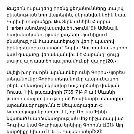
Քաշերն ու բաղերը իրենց ցեղանունները տալով
բնակության նոր վայրերին, վերանվանեցին նաև
Գորիսի տարածքը: Քաշերն ունեին Հարբա
(Harba) անունով աստվածություն
[19]
: Ամենայն
հավանականությամբ քաշերի Սյունիքում
բնակություն հաստատելուց ի վեր ի պատիվ
իրենց Հարբա աստծու` Գորիս-Գուրիանա երկիրը
կամ գավառը վերանվանվում է Հաբանդ` ցույց
տալով այդ աստծո պաշտամունքի վայրը
[20]
:
Ավելի խոր ու հին արմատներ ունի Գորիս-Կյորես
տեղանունը: Գորիս տեղանունը պարունակող
թերևս հնագույն գրավոր հուշարձանը վանյան
Ռուսա 1-ին թագավորի (735-714 Ք.ա.) Սևանի
լճափին ժայռի վրա թողած Ծովինարի սեպագիր
արձանագրությունն է: Սեպագրագետ Հ.
Կարագյոզյանը գտնում է, որ Ռուսա 1-ինի
նվաճած և արձանագրության մեջ հիշատակված
Գուրիա կամ Գուրիայա երկիրը Գորիսն է
[21]
: Այդ
կարծիքը կիսում է և Վ. Գայսերյանը
[22]
: