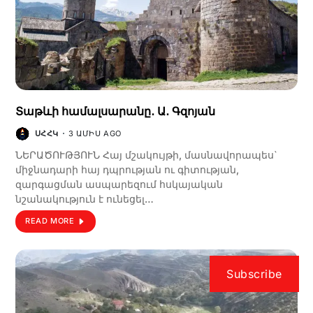
Տաթևի համալսարանը․ Ա․ Գզոյան
ՍՀՀԿ
3 ԱՄԻՍ AGO
ՆԵՐԱԾՈՒԹՅՈՒՆ Հայ մշակույթի, մասնավորապես`
միջնադարի հայ դպրության ու գիտության,
զարգացման ասպարեզում հսկայական
նշանակություն է ունեցել…
READ MORE
Subscribe