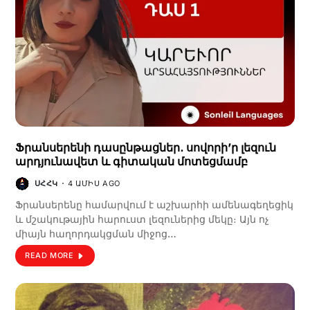
Ֆրանսերենի դասընթացներ․ սովորի’ր լեզուն
արդյունավետ և գիտական մոտեցմամբ
ՍՀՀԿ
4 ԱՄԻՍ AGO
Ֆրանսերենը համարվում է աշխարհի ամենագեղեցիկ
և մշակութային հարուստ լեզուներից մեկը։ Այն ոչ
միայն հաղորդակցման միջոց…
READ MORE