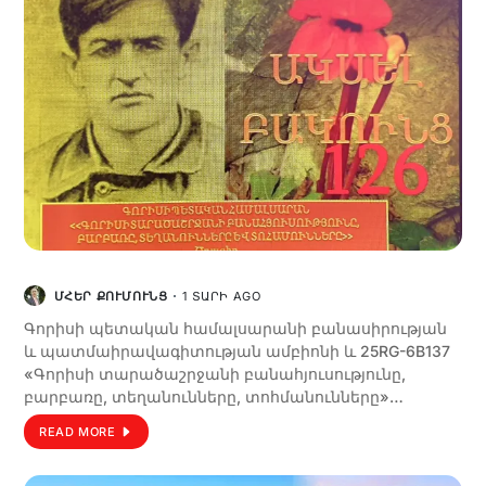
ՄՀԵՐ ՔՈՒՄՈՒՆՑ
1 ՏԱՐԻ AGO
Գորիսի պետական համալսարանի բանասիրության
և պատմաիրավագիտության ամբիոնի և 25RG-6B137
«Գորիսի տարածաշրջանի բանահյուսությունը,
բարբառը, տեղանունները, տոհմանունները»…
READ MORE