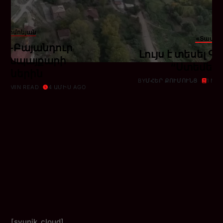
տ Սիմոնյան
«Տավեր
ր-Բայանդուր
Լույս է տեսել 
գոյապայքարի
“Ստեմել”
րիներին
BY
ՄՀԵՐ ՔՈՒՄՈՒՆՑ
1 MI
1 MIN READ
4 ԱՄԻՍ AGO
[syunik_cloud]