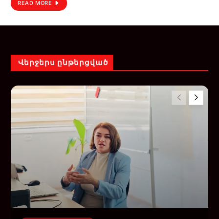
READ MORE
Վերջերս ընթերցված