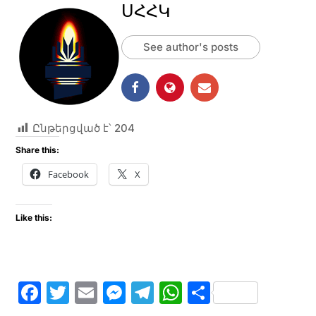
ՍՀՀԿ
See author's posts
Ընթերցված է՝
204
Share this:
Facebook
X
Like this:
F
T
E
M
T
W
S
a
w
m
e
el
h
h