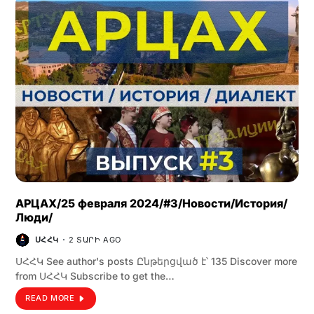
АРЦАХ/25 февраля 2024/#3/Новости/История/
Люди/
ՍՀՀԿ
2 ՏԱՐԻ AGO
ՍՀՀԿ See author's posts Ընթերցված է՝ 135 Discover more
from ՍՀՀԿ Subscribe to get the…
READ MORE