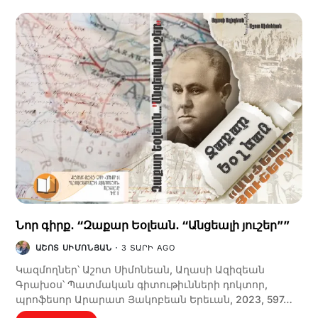
Նոր գիրք․ “Զաքար Եօլեան․ “Անցեալի յուշեր””
ԱՇՈՏ ՍԻՄՈՆՅԱՆ
3 ՏԱՐԻ AGO
Կազմողներ՝ Աշոտ Սիմոնեան, Աղասի Ազիզեան
Գրախօս՝ Պատմական գիտութիւնների դոկտոր,
պրոֆեսոր Արարատ Յակոբեան Երեւան, 2023, 597…