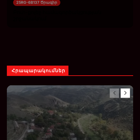
25RG-6B137 Ծրագիր
Բուհ-քոլեջ համագործակցության
շրջանակում
Հրապարակումներ