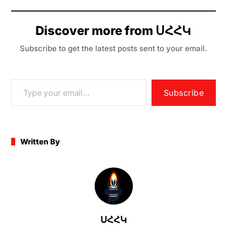
c
itt
ai
s
e
at
ar
e
er
l
s
gr
s
e
Discover more from ՍՀՀԿ
b
e
a
A
Subscribe to get the latest posts sent to your email.
o
n
m
p
o
g
p
k
er
Subscribe
Written By
ՍՀՀԿ