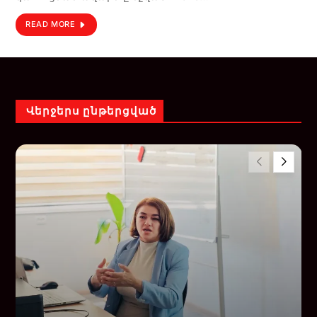
READ MORE
Վերջերս ընթերցված