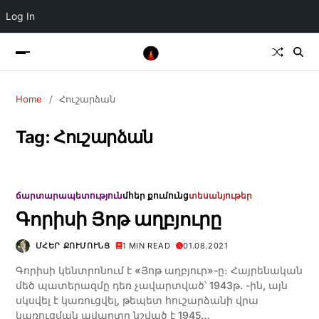
Log In
Home
Հուշարձան
Tag:
Հուշարձան
ճարտարապետություն
մհեր քումունց
տեսանյութեր
Գորիսի Յոթ աղբյուրը
ՄՀԵՐ ՔՈՒՄՈՒՆՑ
1 MIN READ
01.08.2021
Գորիսի կենտրոնում է «Յոթ աղբյուր»-ը։ Հայրենական
մեծ պատերազմը դեռ չավարտված՝ 1943թ. -ին, այն
սկսվել է կառուցվել, թեպետ հուշարձանի վրա
կառուցման ավարտը նշված է 1945…