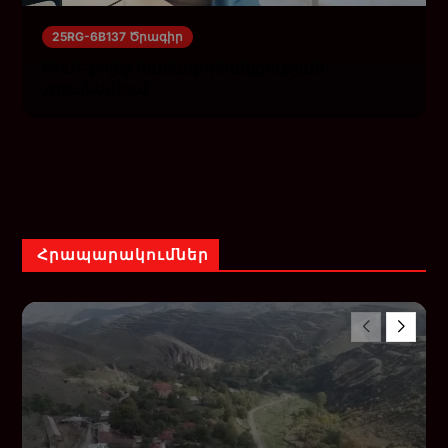
25RG-6B137 Ծրագիր
Բուհ-քոլեջ համագործակցության
շրջանակում
Հրապարակումներ