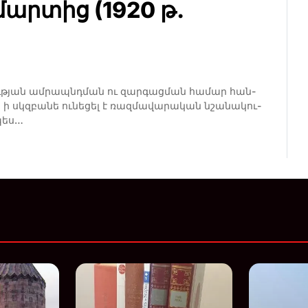
մարտից (1920 թ.
ու­­թյան ամ­­րապնդման ու զար­­գաց­­ման հա­մար հան­
ի սկզբա­նե ու­նե­ցել է ռազ­մա­վա­րա­կան նշա­նա­կու­
­պես…