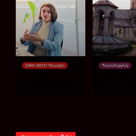
25RG-6B137 Ծրագիր
Պատմություն
Բուհ-քոլեջ
Գրիգոր Տաթև
համագործակցության
(1346-1409) 
շրջանակում
համալսարան