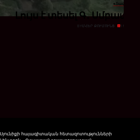
«Տավերս»
Լույս է տեսել Գ․ Սմբատյ
BY
ՄՀԵՐ ՔՈՒՄՈՒՆՑ
1 MIN REA
Սյունիքի հայագիտական հետազոտությունների