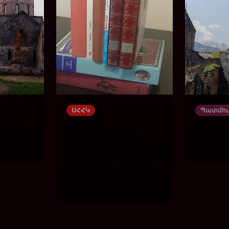
ՍՀՀԿ
Պատմու
ացին
Սյունիքի
Տաթևի
և Տաթևի
հայագիտական
համալս
ը
հետազոտությունների
Գզոյան
կենտրոնը հերթական
գրքային
նվիրատվությունն է
ստացել Ֆրանսիայից