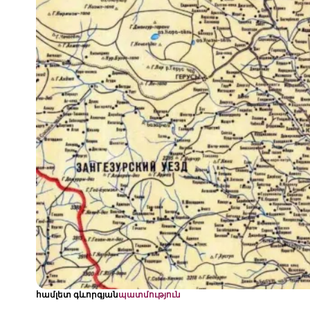
համլետ գևորգյան
պատմություն