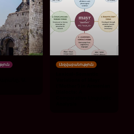
թյուն
Լեզվաբանություն
Lexical-Semantic
արանը․ Ա․
Variations of Mayr
(‘Mother’) in Armenian
Dialects: A
Comparative Linguistic
Analysis