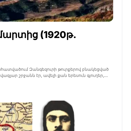
մարտից (1920թ.
­հատ­­վա­­­ծում Զանգեզուրի թուր­­քե­­­րով բնա­­­կեց­­ված
վազ­­լար շրջանն էր, ա­­­վե­­­լի քան ե­­­րե­­­սուն գյու­­­ղեր,…