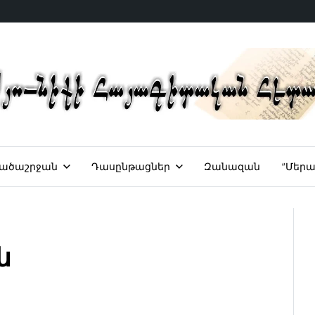
ածաշրջան
Դասընթացներ
Զանազան
“Մերա
ն