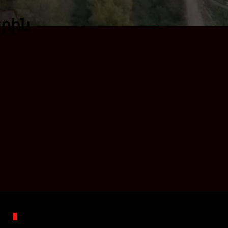
երին
Բաժիններ