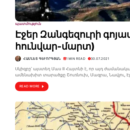
պատմություն
Էջեր Զանգեզուրի գոյա
հունվար-մարտ)
ՀԱՄԼԵՏ ԳԵՒՈՐԳՅԱՆ
1 MIN READ
30.07.2021
Սկիզբը՝ այստեղ Մաս II Հայտ­նի է, որ այդ ժա­­­մա­­­նա­­­կա­­
ա­­­մե­­­նա­­­խիտ տա­­­րած­­քը Շուռ­­նուխ, Մազ­­րա, Նավ­­լու, Էյ­­
READ MORE