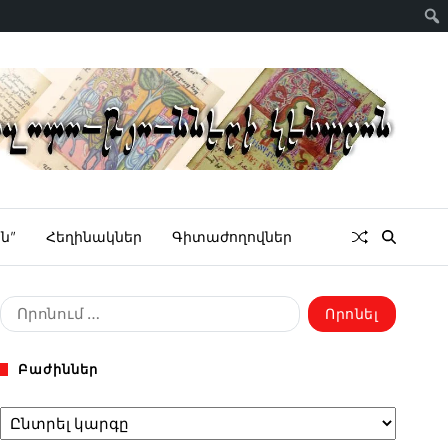
ն”
Հեղինակներ
Գիտաժողովներ
Բաժիններ