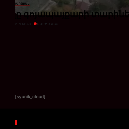
Աշոտ Սիմոնյան
յուղը գոյապայքարի տարին
ՅԱՆ
1 MIN READ
4 ԱՄԻՍ AGO
[syunik_cloud]
Պահոցներ