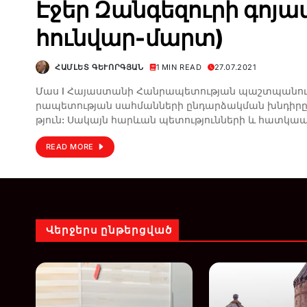
Էջեր Զանգեզուրի գոյա
հունվար-մարտ)
ՀԱՄԼԵՏ ԳԵՒՈՐԳՅԱՆ
1 MIN READ
27.07.2021
Մաս I Հա­յաս­տա­նի Հան­­րա­­պե­­տու­­թյան պաշտ­պա­­ն
րա­պե­տու­թյան սահ­ման­նե­րի ըն­դար­ձակ­ման խնդի­րը 
թյուն: Սա­­կայն հա­­րևան պե­­տու­­թյուն­­նե­­րի և հատ­­կա­
READ MORE
Վերջերս ընթերցված