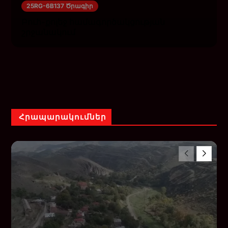
25RG-6B137 Ծրագիր
Բուհ-քոլեջ համագործակցության
շրջանակում
Հրապարակումներ