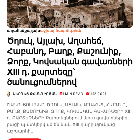
աղահեճք
այլախ
աշխարհագրություն
Ծղուկ, Այլախ, Աղահեճ,
Հաբանդ, Բաղք, Քաշունիք,
Ձորք, Կովսական գավառների
XIII դ. քարտեզը՝
ծանուցումներով
ՍԵՐԳԵՅ ՋՀԱՆԳԻՐՅԱՆ
1 MIN READ
11.12.2021
ԾԱՆՈՒՑՈՒՄՆԵՐ՝ ԾՂՈՒԿ, ԱՅԼԱԽ, ԱՂԱՀԵՃ, ՀԱԲԱՆԴ,
ԲԱՂՔ, ՔԱՇՈՒՆԻՔ, ՁՈՐՔ, ԿՈՎՍԱԿԱՆ ԳԱՎԱՌՆԵՐԻ XIII
դ. ՔԱՐՏԵԶՆԵՐԻ Քարտեզներում մյուս գավառներից
բացի պատկերված են նաև XIII դարի Սյունյաց
աշխարհի…