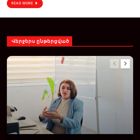
READ MORE
Վերջերս ընթերցված