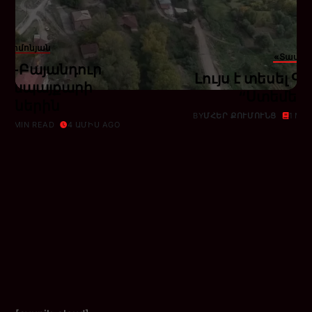
տ Սիմոնյան
«Տավեր
ր-Բայանդուր
Լույս է տեսել 
գոյապայքարի
“Ստեմել”
րիներին
BY
ՄՀԵՐ ՔՈՒՄՈՒՆՑ
1 MI
1 MIN READ
4 ԱՄԻՍ AGO