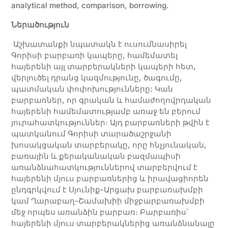
analytical method, comparison, borrowing.
Ներածություն
Աշխատանքի նպատակն է ուսումնասիրել
Գորիսի բարբառի կապերը, համեմատել
հայերենի այլ տարբերակների կապերի հետ,
վերլուծել դրանց կազմությունը, ծագումը,
պատմական փոփոխությունները: Կան
բարբառներ, որ գրական և համաժողովրդական
հայերենի համեմատությամբ առաջ են բերում
յուրահատկություններ։ Այդ բարբառների թվին է
պատկանում Գորիսի տարածաշրջանի
խոսակցական տարբերակը, որը հնչյունական,
բառային և քերականական բազմապիսի
առանձնահատկություններով տարբերվում է
հայերենի մյուս բարբառներից և իրավացիորեն
ընդգրկվում է Սյունիք-Արցախ բարբառախմբի
կամ Ղարաբաղ-Շամախիի միջբարբառախմբի
մեջ որպես առանձին բարբառ։ Բարբառիս՝
հայերենի մյուս տարբերակներից առանձնանալը