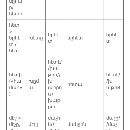
մըհա
ր/
հետի
հետ
>
նըհէ
նըհէ
նըհէ
խէտը
նըհէտ
տ
տ
տ /
հէտ
հէտէ/
/խա
հէտի
թըր//
հէտէ/
(«հա
խըմ
խ
/խ
հետա
մար»
ա
աթրո
աթրB
)
ւ//
ւ
խաթ
րու
մէջ >
մաչի
մաչը/
մէչը,
մէչը
ն//
մանջին
/մաչ