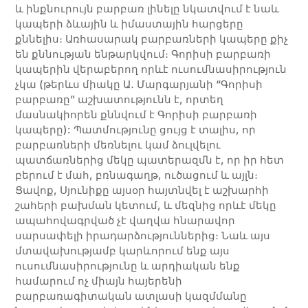
և ինքնուրույն բարբառ լինելը նկատվում է նաև
կապերի ձևային և իմաստային հարցերը
քննելիս։ Առհասարակ բարբառների կապերը քիչ
են քննության ենթարկվում։ Գորիսի բարբառի
կապերին վերաբերող որևէ ուսումնասիրություն
չկա (թերևս միակը Ա․ Մարգարյանի “Գորիսի
բարբառը” աշխատությունն է, որտեղ
մասնակիորեն քննվում է Գորիսի բարբառի
կապերը): Պատմությունը ցույց է տալիս, որ
բարբառների մեռնելու կամ ձուլվելու
պատճառներից մեկը պատերազմն է, որ իր հետ
բերում է մահ, բռնագաղթ, ուծացում և այլն։
Ցավոք, Սյունիքը այսօր հայտնվել է աշխարհի
շահերի բախման կետում, և մեզնից որևէ մեկը
ապահովագրված չէ վաղվա հնարավոր
սարսափելի իրադարձություններից։ Նաև այս
մտավախությամբ կարևորում ենք այս
ուսումնասիրությունը և արդիական ենք
համարում ոչ միայն հայերենի
բարբառագիտական ատլասի կազմմանը