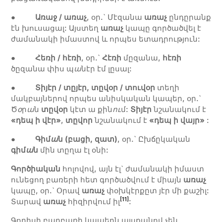
●
Առաջ
/
առաչ
, օր.` Մէզանա
առաչ
ընդըրանք
էն խուսացալ: Այստեղ
առաչ
կապը գործածվել է
ժամանակի իմաստով և որպես ետադրություն:
●
Հեռի
/ հէռի
, օր.`
Հէռի
մըզանա,
հէռի
ծըզանա փիս պ
ա
նէր էմ լըսալ:
●
Տիյէր / տըյէր, տըվօր / տուվօր
տեղի
մակբայներով որպես անիսկական կապեր, օր.`
Ծ
օ
ր
ա
ն
տըվօր
կէտ ա քին
ո
ւ
մ:
Տիյէր
նշանակում է
«դեպ ի վէր»
,
տըվոր
նշանակում է
«դեպ ի վայր»
:
●
Գիմ
ա
ն (բացի, զատ)
, օր.` Ըխճըկական
գիմ
ա
ն
մին տըղա էլ օնի:
Գործիական
հոլովով, այն էլ` ժամանակի իմաստ
ունեցող բառերի հետ գործածվում է միայն
առաչ
կապը, օր.` Օրավ
առաչ
փօխկէրքըտ յէր մի քաշիլ:
[11]
Տարավ
առաչ
հիզիրվում իլ
:
Գորիսի բարբառի կապերն այսքանով չեն