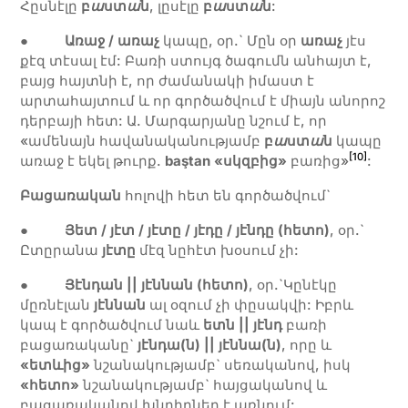
Հըսնէլը
բ
ա
ստ
ա
ն
, լըսէլը
բ
ա
ստ
ա
ն
:
●
Առաջ
/
առաչ
կապը, օր.` Մըն օր
առաչ
յէս
քէզ տէսալ էմ: Բառի ստույգ ծագումն անհայտ է,
բայց հայտնի է, որ ժամանակի իմաստ է
արտահայտում և որ գործածվում է միայն անորոշ
դերբայի հետ: Ա. Մարգարյանը նշում է, որ
«ամենայն հավանականությամբ
բ
ա
ստ
ա
ն
կապը
[10]
առաջ է եկել թուրք.
baştan
«սկզբից»
բառից»
:
Բացառական
հոլովի հետ են գործածվում`
●
Յետ
/ յէտ / յէտը / յէդը / յէնդը (հետո)
, օր.`
Ըտըրանա
յէտը
մէզ նըհէտ խօսում չի:
●
Յէնդան || յէննան (հետո)
, օր.`Կընէկը
մըռնէլան
յէննան
ալ օզում չի փըսակվի: Իբրև
կապ է գործածվում նաև
ետն || յէնդ
բառի
բացառականը`
յէնդա(ն)
||
յէննա(ն)
, որը և
«ետևից»
նշանակությամբ` սեռականով, իսկ
«հետո»
նշանակությամբ` հայցականով և
բացառականով խնդիրներ է առնում: