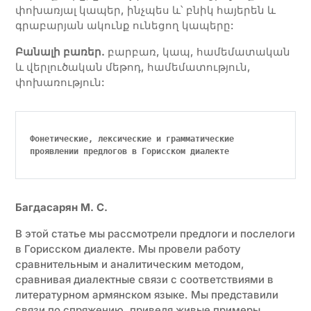
փոխառյալ կապեր, ինչպես և՝ բնիկ հայերեն և
գրաբարյան ակունք ունեցող կապերը:
Բանալի բառեր.
բարբառ, կապ, համեմատական
և վերլուծական մեթոդ, համեմատություն,
փոխառություն:
Фонетические, лексические 
и
 грамматические 
проявлении предлогов в Горисском диалекте
Багдасарян М. С.
В этой статье мы рассмотрели предлоги и послелоги
в Горисском диалекте. Мы провели работу
сравнительным и аналитическим методом,
сравнивая диалектные связи с соответствиями в
литературном армянском языке. Мы представили
связи по спряжению, приведя живые примеры