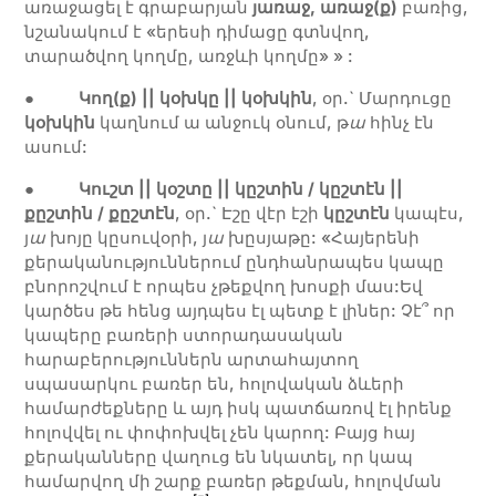
առաջացել է գրաբարյան
յառաջ, առաջ(ք)
բառից,
նշանակում է «երեսի դիմացը գտնվող,
տարածվող կողմը, առջևի կողմը» » :
●
Կող(ք) || կօխկը || կօխկին
, օր.` Մարդուցը
կօխկին
կաղնում ա անջուկ օնում, թ
ա
հինչ էն
ասում:
●
Կուշտ || կօշտը || կըշտին / կըշտէն ||
քըշտին / քըշտէն
, օր.` Էշը վէր էշի
կըշտէն
կապէս,
յ
ա
խոյը կըսուվօրի, յ
ա
խըսյաթը: «Հայերենի
քերականություններում ընդհանրապես կապը
բնորոշվում է որպես չթեքվող խոսքի մաս:Եվ
կարծես թե հենց այդպես էլ պետք է լիներ: Չէ՞ որ
կապերը բառերի ստորադասական
հարաբերություններն արտահայտող
սպասարկու բառեր են, հոլովական ձևերի
համարժեքները և այդ իսկ պատճառով էլ իրենք
հոլովվել ու փոփոխվել չեն կարող: Բայց հայ
քերականները վաղուց են նկատել, որ կապ
համարվող մի շարք բառեր թեքման, հոլովման