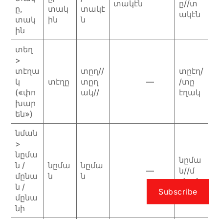
տակէն
ը//տ
ը,
տակ
տակէ
ակէն
տակ
ին
ն
ին
տեղ
>
տէղա
տըղ//
տըէղ/
կ
տէղը
տըղ
—
/տը
(«փո
ակ//
էղակ
խար
են»)
նման
>
նըմա
նըմա
ն /
նըմա
նըմա
—
ն//մ
մընա
ն
ն
ընան
ն /
Subscribe
մընա
նի