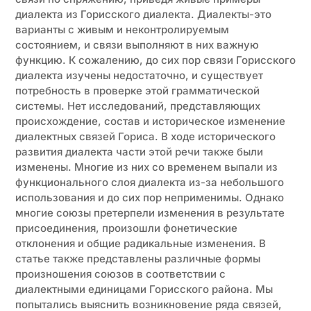
диалекта из Горисского диалекта. Диалекты-это
варианты с живым и неконтролируемым
состоянием, и связи выполняют в них важную
функцию. К сожалению, до сих пор связи Горисского
диалекта изучены недостаточно, и существует
потребность в проверке этой грамматической
системы. Нет исследований, представляющих
происхождение, состав и историческое изменение
диалектных связей Гориса. В ходе исторического
развития диалекта части этой речи также были
изменены. Многие из них со временем выпали из
функционального слоя диалекта из-за небольшого
использования и до сих пор неприменимы. Однако
многие союзы претерпели изменения в результате
присоединения, произошли фонетические
отклонения и общие радикальные изменения. В
статье также представлены различные формы
произношения союзов в соответствии с
диалектными единицами Горисского района. Мы
попытались выяснить возникновение ряда связей,