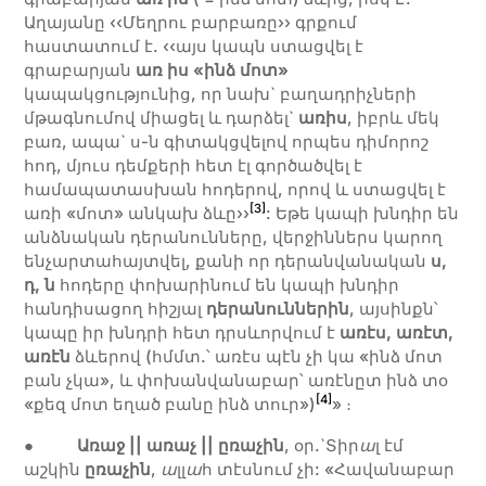
Աղայանը ‹‹Մեղրու բարբառը›› գրքում
հաստատում է. ‹‹այս կապն ստացվել է
գրաբարյան
առ իս «ինձ մոտ»
կապակցությունից, որ նախ` բաղադրիչների
մթագնումով միացել և դարձել`
առիս
, իբրև մեկ
բառ, ապա` ս-ն գիտակցվելով որպես դիմորոշ
հոդ, մյուս դեմքերի հետ էլ գործածվել է
համապատասխան հոդերով, որով և ստացվել է
[3]
առի «մոտ» անկախ ձևը››
: Եթե կապի խնդիր են
անձնական դերանունները, վերջիններս կարող
ենչարտահայտվել, քանի որ դերանվանական
ս,
դ, ն
հոդերը փոխարինում են կապի խնդիր
հանդիսացող հիշյալ
դերանուններին
, այսինքն՝
կապը իր խնդրի հետ դրսևորվում է
առէս, առէտ,
առէն
ձևերով (հմմտ.՝ առէս պէն չի կա «ինձ մոտ
բան չկա», և փոխանվանաբար՝ առէնըտ ինձ տօ
[4]
«քեզ մոտ եղած բանը ինձ տուր»)
» ։
●
Առաջ || առաչ || ըռաչին
, օր.`Տիր
ա
լ էմ
աշկին
ըռաչին
,
ա
լլ
ա
հ տէսնում չի: «Հավանաբար