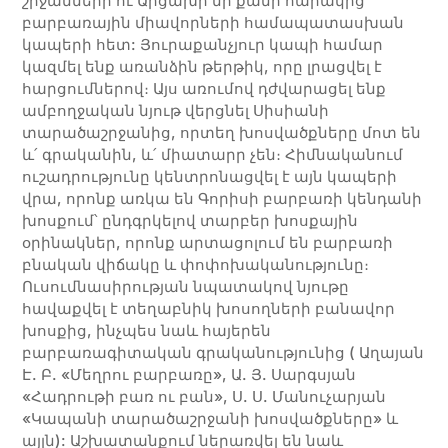
շրջանների ու Արցախի մի քանի հարակից
բարբառային միավորների համապատասխան
կապերի հետ: Յուրաքանչյուր կապի համար
կազմել ենք առանձին թերթիկ, որը լրացվել է
հարցումներով։ Այս առումով դժվարացել ենք
ամբողջական նյութ վերցնել Սիսիանի
տարածաշրջանից, որտեղ խոսվածքները մոտ են
և՛ գրականին, և՛ միատարր չեն։ Հիմնականում
ուշադրությունը կենտրոնացվել է այն կապերի
վրա, որոնք առկա են Գորիսի բարբառի կենդանի
խոսքում՝ ընդգրկելով տարբեր խոսքային
օրինակներ, որոնք արտացոլում են բարբառի
բնական վիճակը և փոփոխականությունը։
Ուսումնասիրության նպատակով նյութը
հավաքվել է տեղաբնիկ խոսողների բանավոր
խոսքից, ինչպես նաև հայերեն
բարբառագիտական գրականությունից ( Աղայան
Է. Բ. «Մեղրու բարբառը», Ա. Յ. Սարգսյան
«Հադրութի բառ ու բան», Ս. Ս. Մանուչարյան
«Կապանի տարածաշրջանի խոսվածքները» և
այլն): Աշխատանքում ներառվել են նաև