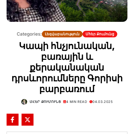
Categories:
Լեզվաբանություն
Մհեր Քումունց
Կապի հնչյունական,
բառային և
քերականական
դրսևորումները Գորիսի
բարբառում
ՄՀԵՐ ՔՈՒՄՈՒՆՑ
4 MIN READ
04.03.2025