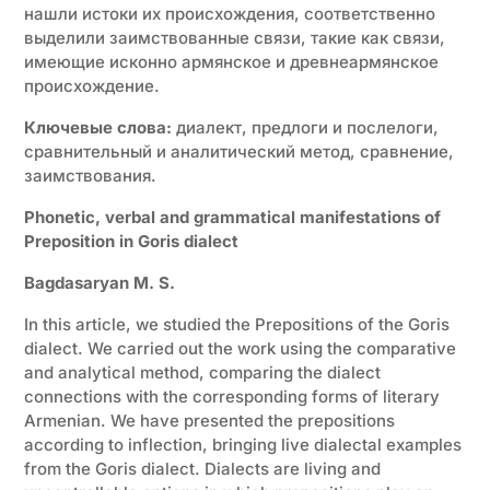
нашли истоки их происхождения, соответственно
выделили заимствованные связи, такие как связи,
имеющие исконно армянское и древнеармянское
происхождение.
Ключевые слова:
диалект, предлоги и послелоги,
сравнительный и аналитический метод, сравнение,
заимствования.
Phonetic, verbal and grammatical manifestations of
Preposition
in
G
oris dialect
Bagdasaryan M. S.
In this article, we studied the Prepositions of the Goris
dialect. We carried out the work using the comparative
and analytical method, comparing the dialect
connections with the corresponding forms of literary
Armenian. We have presented the prepositions
according to inflection, bringing live dialectal examples
from the Goris dialect. Dialects are living and