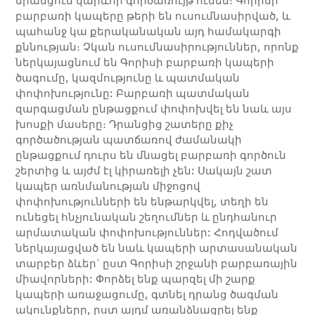
նրանցում կարևոր գործառույթ ունեն։ Գորիսի
բարբառի կապերը թերի են ուսումնասիրված, և
պահանջ կա քերականական այդ համակարգի
քննության։ Չկան ուսումնասիրություններ, որոնք
ներկայացնում են Գորիսի բարբառի կապերի
ծագումը, կազմությունը և պատմական
փոփոխությունը: Բարբառի պատմական
զարգացման ընթացքում փոփոխվել են նաև այս
խոսքի մասերը։ Դրանցից շատերը քիչ
գործածության պատճառով ժամանակի
ընթացքում դուրս են մնացել բարբառի գործուն
շերտից և այժմ էլ կիրառելի չեն: Սակայն շատ
կապեր առնմանության միջոցով
փոփոխությունների են ենթարկվել, տեղի են
ունեցել հնչյունական շեղումներ և ընդհանուր
արմատական փոփոխություններ: Հոդվածում
ներկայացված են նաև կապերի արտասանական
տարբեր ձևեր` ըստ Գորիսի շրջանի բարբառային
միավորների: Փորձել ենք պարզել մի շարք
կապերի առաջացումը, գտնել դրանց ծագման
ակունքները, ըստ այդմ առանձնացրել ենք