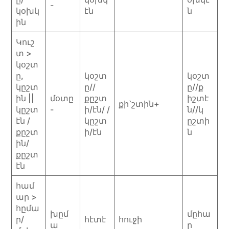
-
կօխկ
էն
ն
ին
Կուշ
տ >
կօշտ
ը,
կօշտ
կօշտ
կըշտ
ը//
ը//ք
ին ||
մօտը
քըշտ
իշտէ
քի`շտին+
կըշտ
-
ի/էն/ /
ն//կ
էն /
կըշտ
ըշտի
քըշտ
ի/էն
ն
ին/
քըշտ
էն
համ
ար >
հըմա
խըմ
մըհա
ր/
հէտէ
հուջի
ա
ր