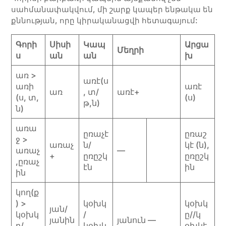
սահմանափակվում, մի շարք կապեր ենթակա են
քննության, որը կիրականացվի հետագայում:
Գորի
Սիսի
Կապ
Արցա
Մեղրի
ս
ան
ան
խ
առ >
առէ(ս
առի
առէ
առ
, տ/
առէ+
(ս, տ,
(ս)
թ,ն)
ն)
առա
ըռաչէ
ըռաշ
ջ >
առաչ
ն/
կէ (ն),
առաչ
—
+
ըռըշկ
ըռըշկ
,ըռաչ
էն
ին
ին
կող(ք
) >
կօխկ
կօխկ
յան/
կօխկ
/
ը//կ
յանին
յանուն —
ը/
կօխկ
օխկէ