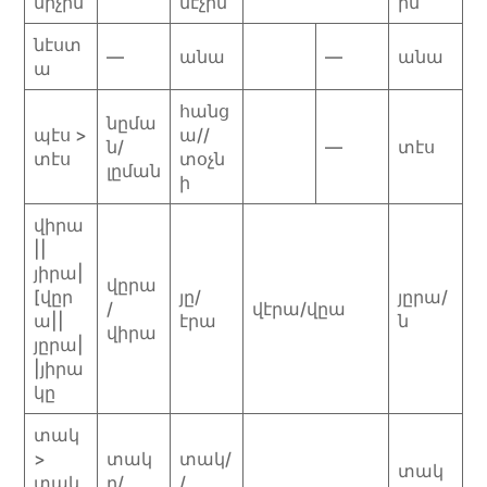
միչին
մէչին
ին
նէստ
—
անա
—
անա
ա
հանց
նըմա
պէս >
ա//
ն/
—
տէս
տէս
տօչն
լըման
ի
վիրա
||
յիրա|
վըրա
[վըր
յը/
յըրա/
/
վէրա/վըա
ա||
էրա
ն
վիրա
յըրա|
|յիրա
կը
տակ
>
տակ
տակ/
տակ
տակ
ը/
/