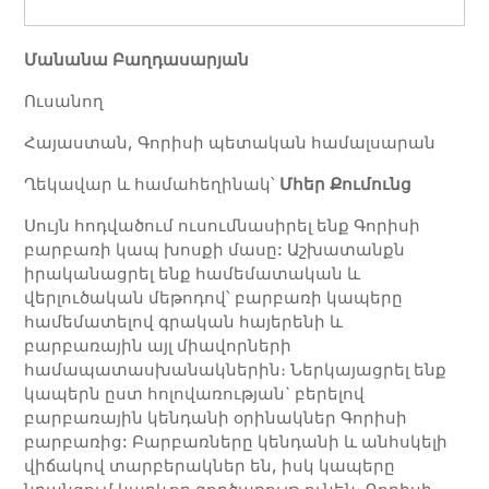
Մանանա Բաղդասարյան
Ուսանող
Հայաստան, Գորիսի պետական համալսարան
Ղեկավար և համահեղինակ՝
Մհեր
Քումունց
Սույն հոդվածում ուսումնասիրել ենք Գորիսի
բարբառի կապ խոսքի մասը: Աշխատանքն
իրականացրել ենք համեմատական և
վերլուծական մեթոդով՝ բարբառի կապերը
համեմատելով գրական հայերենի և
բարբառային այլ միավորների
համապատասխանակներին։ Ներկայացրել ենք
կապերն ըստ հոլովառության` բերելով
բարբառային կենդանի օրինակներ Գորիսի
բարբառից: Բարբառները կենդանի և անհսկելի
վիճակով տարբերակներ են, իսկ կապերը