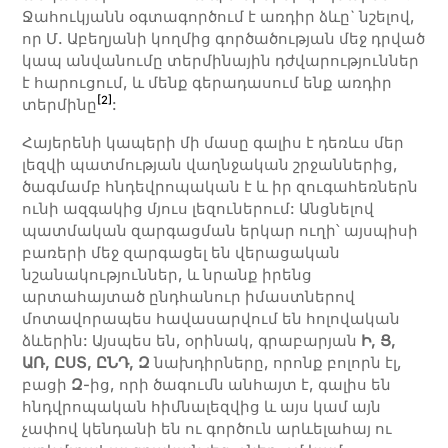
Ջահուկյանն օգտագործում է առդիր ձևը` նշելով,
որ Մ. Աբեղյանի կողմից գործածության մեջ դրված
կապ անվանումը տերմինային դժվարություններ
է հարուցում, և մենք գերադասում ենք առդիր
[2]
տերմինը
:
Հայերենի կապերի մի մասը գալիս է դեռևս մեր
լեզվի պատմության վաղնջական շրջաններից,
ծագմամբ հնդեվրոպական է և իր զուգահեռներն
ունի ազգակից մյուս լեզուներում: Անցնելով
պատմական զարգացման երկար ուղի՝ այսպիսի
բառերի մեջ զարգացել են վերացական
նշանակություններ, և նրանք իրենց
արտահայտած ընդհանուր իմաստներով
մոտավորապես հավասարվում են հոլովական
ձևերին: Այսպես են, օրինակ, գրաբարյան
Ի
,
Ց
,
ԱՌ
,
ԸՍՏ
,
ԸՆԴ
,
Զ
նախդիրները, որոնք բոլորն էլ,
բացի
Զ
-ից, որի ծագումն անհայտ է, գալիս են
հնդվրոպական հիմնալեզվից և այս կամ այն
չափով կենդանի են ու գործուն արևելահայ ու