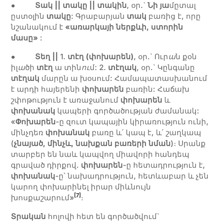
●
Տակ
|| տակը
|| տակին
, օր.`
Նի յա
մըտալ
ըստօլին
տակը
: Գրաբարյան
տակ
բառից է, որը
նշանակում է
«առարկայի ներքևի, ստորին
մասը»
:
●
Տեղ
||
1.
տէղ (փոխարեն)
, օր.` Ուր
ա
ն քօն
իլ
ա
ծի
տէղ
ա տին
ո
ւ
մ: 2.
տէղակ
, օր.` Կընգանը
տէղակ
մարըն ա խօսում: Համապատասխանում
է արդի հայերենի
փոխարեն
բառին: Հաճախ
շփոթություն է առաջանում
փոխ
արեն
և
փոխանակ
կապերի գործածության ժամանակ:
«
Փոխարեն
-ը զուտ կապային կիրառություն ունի,
մինչդեռ
փոխանակ
բառը և՛ կապ է, և՛ շաղկապ
(
չնայած, մինչև, նախքան բառերի նման
)։ Սրանք
տարբեր են նաև կապվող միավորի հանդեպ
գրաված դիրքով.
փոխարեն
-ը հետադրություն է,
փոխանակ
-ը՝ նախադրություն, հետևաբար և չեն
կարող փոխարինել իրար միևնույն
[7]
խոսքաշարում»
։
Տրական
հոլովի հետ են գործածվում`