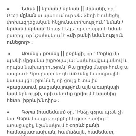
●
Նման
|| նըման
/
մընան
|| մընանի
, օր.`
Մէծի
մընան
ա պահում ուր
ա
ն: Տեղի է ունեցել
փոխազդեցական հնչյունափոխություն`
նման /
նըման / մընան
: Առաջ է եկել գրաբարյան
նման
բառից, որ նշանակում է
«մի բանի նմանություն
ունեցող» :
●
Առանց
/
ըռանց
|| ըռընցի
, օր.`
Ըռընց
մը
պ
ա
նի մըզանա խըռօվալ ա: Նաև հայցականով և
որպես նախադրություն` Բա
ըռընց
մարթ հունց ա
ապրում: Գրաբարի նույն
առ անց
նախդրային
կապակցությունն է, որ ցույց է տալիս
«բացասում, բացակայություն այն առարկայի
կամ երևույթի, որի անունը դրվում է նրանից
հետո` իբրև խնդիր»
:
●
Գ
օ
ր
ա (համեմատ)
օր.` Ինձը
գ
օ
րա
պ
ա
ն չի
կա:
Գօրա
կապը թուրքերեն gore բառից է
առաջացել, նշանակում է
«որևէ բանի
համապատասխան, համաձայն, համեմատ,