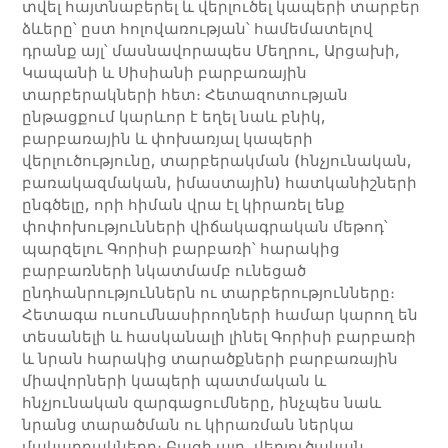
տվել հայտնաբերել և վերլուծել կապերի տարբեր
ձևերը՝ ըստ հոլովառության՝ համեմատելով
դրանք այլ՝ մասնավորապես Մեղրու, Արցախի,
Կապանի և Սիսիանի բարբառային
տարբերակների հետ։ Հետազոտության
ընթացքում կարևոր է եղել նաև բնիկ,
բարբառային և փոխառյալ կապերի
վերլուծությունը, տարբերակման (հնչյունական,
բառակազմական, իմաստային) հատկանիշների
ընգծելը, որի հիման վրա էլ կիրառել ենք
փոփոխությունների վիճակագրական մեթոդ՝
պարզելու Գորիսի բարբառի՝ հարակից
բարբառների նկատմամբ ունեցած
ընդհանրություններն ու տարբերությունները։
Հետագա ուսումնասիրողների համար կարող են
տեսանելի և հասկանալի լինել Գորիսի բարբառի
և նրան հարակից տարածքների բարբառային
միավորների կապերի պատմական և
հնչյունական զարգացումները, ինչպես նաև
նրանց տարածման ու կիրառման ներկա
մակարդակները։ Բացի այդ, վերլուծական