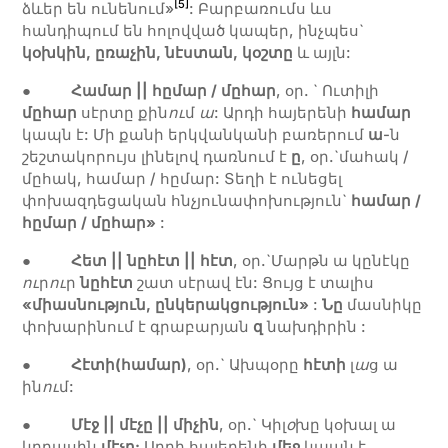
[5]
ձևեր են ունենում»
: Բարբառումս ևս
հանդիպում են հոլովված կապեր, ինչպես`
կօխկին, ըռաչին, նէստան, կօշտը
և այլն:
●
Համար || հըմար / մըհար
, օր. ` Ուտիլի
մըհար
սէրտը քին
ո
ւ
մ
ա
: Արդի հայերենի
համար
կապն է: Մի քանի երկվանկանի բառերում
ա
-ն
շեշտակորույս լինելով դառնում է
ը
, օր.`մահակ /
մըհակ, համար / հըմար: Տեղի է ունեցել
փոխազդեցական հնչյունափոխություն`
համար /
հըմար / մըհար»
:
●
Հետ || նըհէտ
|| հէտ
, օր.`Մարթն ա կընէկը
ո
ւ
ր
ո
ւ
ր
նըհէտ
շատ սէրավ էն: Ցույց է տալիս
«միասնություն, ընկերակցություն»
:
Նը
մասնիկը
փոխարինում է գրաբարյան
զ
նախդիրին :
●
Հէտի(համար)
, օր.` Ախպօրը
հէտի
լ
ա
ց ա
ին
ո
ւ
մ:
●
Մէջ || մէչը
|| միչին
, օր.` Կիլ
օ
խը կօխալ ա
կըրասին
մէչը:
Արդի հայերենի
մեջ
կապն է