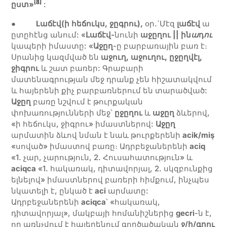
[8]
ըստ»
:
●
Lաճէվ(ի հեճուկս, ջըգրու),
օր.`Մէզ
լաճէվ
ա
ըտըհէնց անում: «
Լաճէվ-
նունի
աջըղու || ին
ա
դ
ու
կապերի իմաստը: «
Աջըղ
-ը բարբառային բառ է։
Սրանից կազմված են
աջուղ, աջուղու, ըջըղվէլ,
ջիգրու
և շատ բառեր: Գրաբարի
մատենագրության մեջ դրանք չեն հիշատակվում
և հայերենի քիչ բարբառներում են տարածված:
Աջըղ
բառը նշվում է թուրքական
փոխառությունների մեջ՝
ըջըղու
և
աջըղ
ձևերով,
«ի հեճուկս, ջիգրու» իմաստներով:
Աջըղ
արմատին ձևով նման է նաև թուրքերենի
acik/miş
«սոված» իմաստով բառը։ Ադրբեջաներենի
aciq
«1. չար, չարություն, 2. Հուսահատություն» և
aciqca
«1. հակառակ, դիտավորյալ, 2. սկզբունքից
ելնելով» իմաստներով բառերի հիմքում, ինչպես
նկատելի է, ընկած է
aci
արմատը:
Ադրբեջաներենի
aciqca
՝ «հակառակ,
դիտավորյալ», մակբայի հոմանիշներից
gecri
-ն է,
որ առնչվում է հայերենում գործածական
ջ/ի/գրու