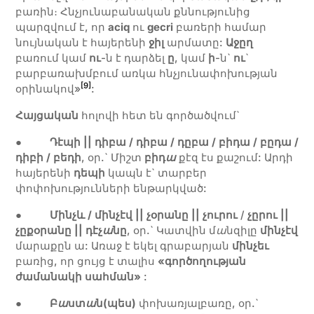
բառին։ Հնչյունաբանական քննությունից
պարզվում է, որ
aciq
ու
gecri
բառերի համար
նույնական է հայերենի
ջիլ
արմատը:
Աջըղ
բառում կամ
ու
-ն է դարձել
ը
, կամ
ի
-ն`
ու
`
բարբառախմբում առկա հնչյունափոխության
[9]
օրինակով»
:
Հայցական
հոլովի հետ են գործածվում`
●
Դէպի || դիբա
/ դիբա / դըբա / բիդա
/ բըդա
/
դիբի / բեդի
, օր.` Միշտ
բիդ
ա
քէզ էս քաշում: Արդի
հայերենի
դեպի
կապն է` տարբեր
փոփոխությունների ենթարկված:
●
Մինչև
/ մինչէվ
|| չօրանը
|| չուրու
/
չըրու
||
չըքօրանը
|| դէչ
ա
նը
, օր.` Կատվին մ
ա
նզիլը
մինչէվ
մարաքըն ա: Առաջ է եկել գրաբարյան
մինչեւ
բառից, որ ցույց է տալիս
«գործողության
ժամանակի սահման»
:
●
Բ
ա
ստ
ա
ն(պես)
փոխառյալբառը, օր.`