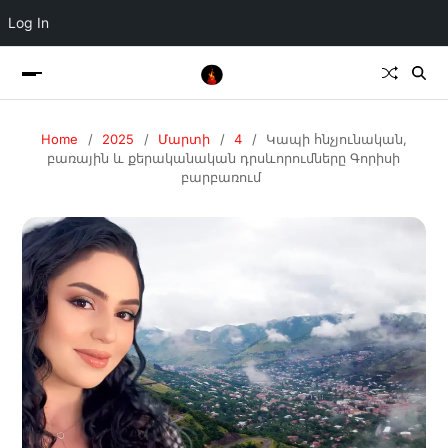
Log In
Home
2025
Մարտի
4
Կապի հնչյունական,
բառային և քերականական դրսևորումները Գորիսի
բարբառում