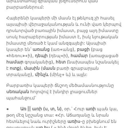
արևմտահայ գրական լեզուներում կամ
բարբառներում:
Հայերենի կապերի մի մասն էլ թեկուզ չի հասել
այսպիսի վերաջականության և ունի վառ կերպով
դրսևորված բառային իմաստ, բայց այդ իմաստը
սոսկ հարաբերության իմաստ է, իսկ նյութական
իմաստը մեռած է կամ անզգայելի: Այսպիսի
կապեր են՝
առանց
(առ+անց),
բացի
(բաց
«հեռու»+ի),
դեպի
(դեպ+ի),
համար
(առաջացած
համար
գոյականից),
հետ
(նախապես նշանակել
է
ոտք
),
մասին
(
մասն
բառի գրաբարյան
տրականը),
մինչև
(մինչ+ և) և այլն:
Բարբառիս կապերի ճնշող մեծամասնությունը
սեռական
հոլովով է խնդիր լրացումներ
պահանջում`
●
Առ || առի (ս, տ, ն)
, օր.` Հ
ու
ր
առի
պ
ա
ն կա,
թօղ մէզ նըշանց տա: «Հր. Աճառյանը և նրան
հետևելով նաև ուրիշները
առիս
-ը բխեցնում են
գրաբարյան
առ իս
( = ինձ մոտ) ձևից, իսկ Է.