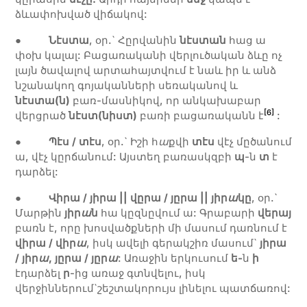
ձևափոխված վիճակով:
●
Նէստա
, օր.` Հըրվանին
նէստան
հաց ա
փօխ կալալ: Բացառականի վերլուծական ձևը ոչ
լայն ծավալով արտահայտվում է նաև իր և անձ
նշանակող գոյականների սեռականով և
նէստա(ն)
բառ-մասնիկով, որ անկախաբար
[6]
վերցրած
նէստ(նիստ)
բառի բացառականն է
:
●
Պէս
/
տէս
, օր.` Իշի հ
ա
քվի
տէս
վէչ մըծանում
ա, վէչ կըրճանում: Այստեղ բառասկզբի
պ
-ն
տ
է
դարձել:
●
Վիրա / յիրա
||
վըրա
/
յըրա
|| յիր
ա
կը
, օր.`
Մարթին
յիր
ա
ն
հա կըզնըվում ա: Գրաբարի
վերայ
բառն է, որը խոսվածքների մի մասում դառնում է
վիրա / վիր
ա
, իսկ ավելի գերակշիռ մասում`
յիրա
/ յիր
ա
, յըրա / յըր
ա
: Առաջին երկուսում
ե-
ն
ի
էդարձել
ր
-ից առաջ գտնվելու, իսկ
վերջիններում`շեշտակորույս լինելու պատճառով: