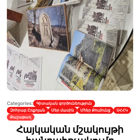
Categories:
Գիտական գործունեություն
Զոհրաբ Ըռքոյան
Մեր մասին
Մհեր Քումունց
ՍՀՀԿ
Քաշաթաղ
Հայկական մշակույթի