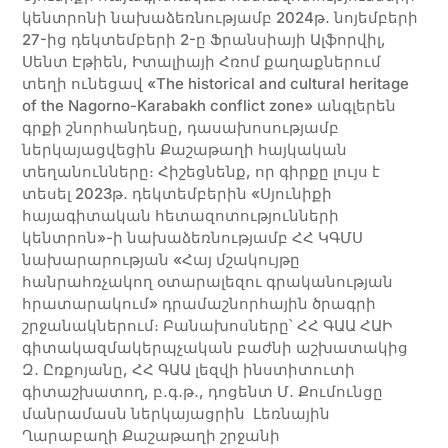
կենտրոնի նախաձեռնությամբ 2024թ․ նոյեմբերի
27-ից դեկտեմբերի 2-ը Ֆրանսիայի Ալֆորվիլ,
Սենտ Էթիեն, Իտալիայի Հռոմ քաղաքներում
տեղի ունեցավ «The historical and cultural heritage
of the Nagorno-Karabakh conflict zone» անգլերեն
գրքի շնորհանդեսը, դասախոսությամբ
ներկայացվեցին Քաշաթաղի հայկական
տեղանունները։ Հիշեցնենք, որ գիրքը լույս է
տեսել 2023թ․ դեկտեմբերին «Սյունիքի
հայագիտական հետազոտությունների
կենտրոն»-ի նախաձեռնությամբ ՀՀ ԿԳՄՍ
նախարարության «Հայ մշակույթը
հանրահռչակող օտարալեզու գրականության
հրատարակում» դրամաշնորհային ծրագրի
շրջանակներում։ Բանախոսները՝ ՀՀ ԳԱԱ ՀԱԻ
գիտակազմակերպչական բաժնի աշխատակից
Զ․ Ըռքոյանը, ՀՀ ԳԱԱ լեզվի ինստիտուտի
գիտաշխատող, բ․գ․թ․, դոցենտ Մ․ Քումունցը
մանրամասն ներկայացրին Լեռնային
Ղարաբաղի Քաշաթաղի շրջանի