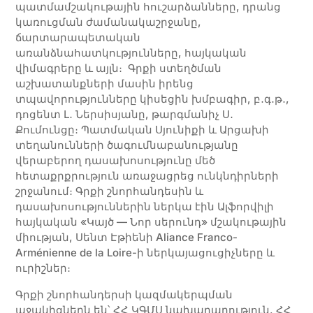
պատմամշակութային հուշարձանները, դրանց
կառուցման ժամանակաշրջանը,
ճարտարապետական
առանձնահատկությունները, հայկական
վիմագրերը և այլն։ Գրքի ստեղծման
աշխատանքների մասին իրենց
տպավորությունները կիսեցին խմբագիր, բ․գ․թ․,
դոցենտ Լ․ Ներսիսյանը, թարգմանիչ Ս․
Քումունցը։ Պատմական Սյունիքի և Արցախի
տեղանունների ծագումնաբանությանը
վերաբերող դասախոսությունը մեծ
հետաքրքրություն առաջացրեց ունկնդիրների
շրջանում։ Գրքի շնորհանդեսին և
դասախոսություններին ներկա էին Ալֆորվիլի
հայկական «Կայծ — Նոր սերունդ» մշակութային
միության, Սենտ Էթիենի Aliance Franco-
Arménienne de la Loire-ի ներկայացուցիչները և
ուրիշներ։
Գրքի շնորհանդերսի կազմակերպման
աջակիցներն են՝ ՀՀ ԿԳՄՍ նախարարություն, ՀՀ