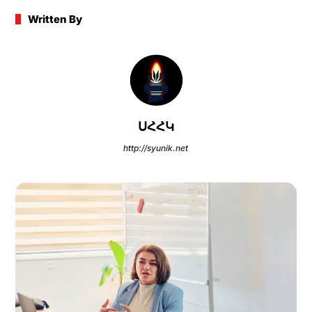
Written By
ՍՀՀԿ
http://syunik.net