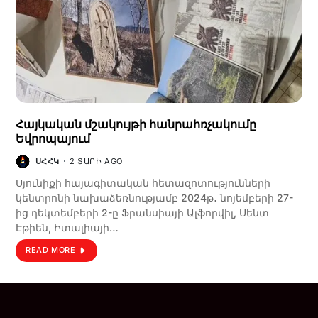
Հայկական մշակույթի հանրահռչակումը
Եվրոպայում
ՍՀՀԿ
2 ՏԱՐԻ AGO
Սյունիքի հայագիտական հետազոտությունների
կենտրոնի նախաձեռնությամբ 2024թ․ նոյեմբերի 27-
ից դեկտեմբերի 2-ը Ֆրանսիայի Ալֆորվիլ, Սենտ
Էթիեն, Իտալիայի…
READ MORE