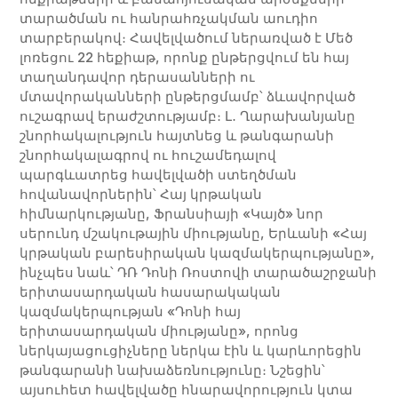
տարածման ու հանրահռչակման աուդիո
տարբերակով։ Հավելվածում ներառված է Մեծ
լոռեցու 22 հեքիաթ, որոնք ընթերցվում են հայ
տաղանդավոր դերասանների ու
մտավորականների ընթերցմամբ՝ ձևավորված
ուշագրավ երաժշտությամբ։ Լ․ Ղարախանյանը
շնորհակալություն հայտնեց և թանգարանի
շնորհակալագրով ու հուշամեդալով
պարգևատրեց հավելվածի ստեղծման
հովանավորներին՝ Հայ կրթական
հիմնարկությանը, Ֆրանսիայի «Կայծ» նոր
սերունդ մշակութային միությանը, Երևանի «Հայ
կրթական բարեսիրական կազմակերպությանը»,
ինչպես նաև՝ ԴՌ Դոնի Ռոստովի տարածաշրջանի
երիտասարդական հասարակական
կազմակերպության «Դոնի հայ
երիտասարդական միությանը», որոնց
ներկայացուցիչները ներկա էին և կարևորեցին
թանգարանի նախաձեռնությունը։ Նշեցին՝
այսուհետ հավելվածը հնարավորություն կտա