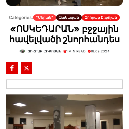
Categories:
"Մերան"
Զանազան
Զոհրաբ Ըռքոյան
«ՈՍԿԵԴԱՐԱՆ» բջջային
հավելվածի շնորհանդես
ԶՈՀՐԱԲ ԸՌՔՈՅԱՆ
1 MIN READ
18.09.2024