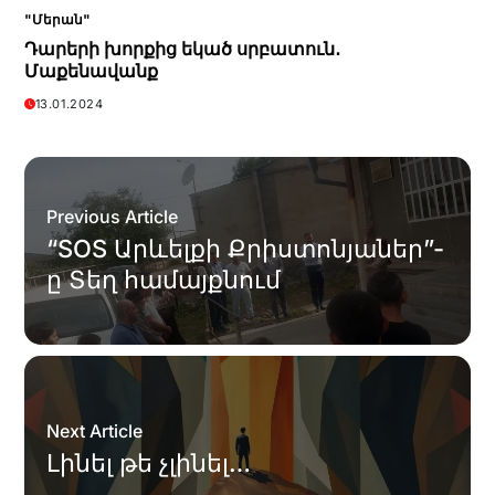
"Մերան"
Դարերի խորքից եկած սրբատուն․
Մաքենավանք
13.01.2024
Previous Article
“SOS Արևելքի Քրիստոնյաներ”-
ը Տեղ համայքնում
Next Article
Լինել թե չլինել…