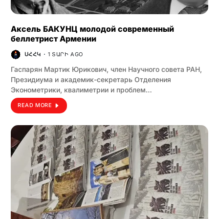
Аксель БАКУНЦ молодой современный
беллетрист Армении
ՍՀՀԿ
1 ՏԱՐԻ AGO
Гаспарян Мартик Юрикович, член Научного совета РАН,
Президиума и академик-секретарь Отделения
Эконометрики, квалиметрии и проблем…
READ MORE