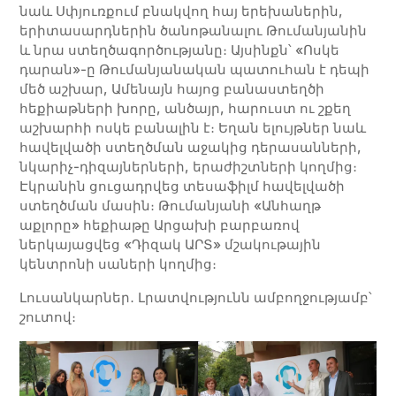
նաև Սփյուռքում բնակվող հայ երեխաներին,
երիտասարդներին ծանոթանալու Թումանյանին
և նրա ստեղծագործությանը։ Այսինքն՝ «Ոսկե
դարան»-ը Թումանյանական պատուհան է դեպի
մեծ աշխար, Ամենայն հայոց բանաստեղծի
հեքիաթների խորը, անծայր, հարուստ ու շքեղ
աշխարհի ոսկե բանալին է։ Եղան ելույթներ նաև
հավելվածի ստեղծման աջակից դերասանների,
նկարիչ-դիզայներների, երաժիշտների կողմից։
Էկրանին ցուցադրվեց տեսաֆիլմ հավելվածի
ստեղծման մասին։ Թումանյանի «Անհաղթ
աքլորը» հեքիաթը Արցախի բարբառով
ներկայացվեց «Դիզակ ԱՐՏ» մշակութային
կենտրոնի սաների կողմից։
Լուսանկարներ․ Լրատվությունն ամբողջությամբ՝
շուտով։