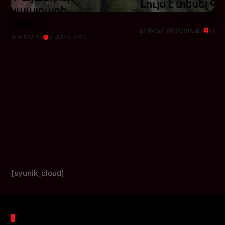
Լույս է տեսել 
գոյապայքարի
“Ստեմել”
րիներին
BY
ՄՀԵՐ ՔՈՒՄՈՒՆՑ
1 MI
1 MIN READ
4 ԱՄԻՍ AGO
[syunik_cloud]
Պահոցներ