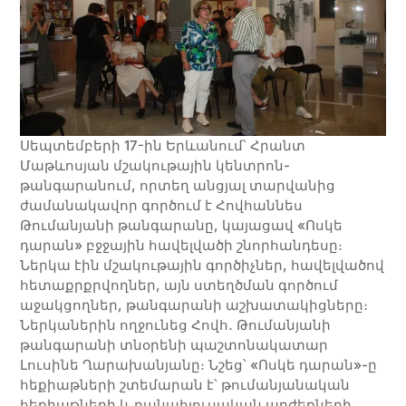
Սեպտեմբերի 17-ին Երևանում՝ Հրանտ
Մաթևոսյան մշակութային կենտրոն-
թանգարանում, որտեղ անցյալ տարվանից
ժամանակավոր գործում է Հովհաննես
Թումանյանի թանգարանը, կայացավ «Ոսկե
դարան» բջջային հավելվածի շնորհանդեսը։
Ներկա էին մշակութային գործիչներ, հավելվածով
հետաքրքրվողներ, այն ստեղծման գործում
աջակցողներ, թանգարանի աշխատակիցները։
Ներկաներին ողջունեց Հովհ․ Թումանյանի
թանգարանի տնօրենի պաշտոնակատար
Լուսինե Ղարախանյանը։ Նշեց՝ «Ոսկե դարան»-ը
հեքիաթների շտեմարան է՝ թումանյանական
հեքիաթների և բանահյուսական արժեքների