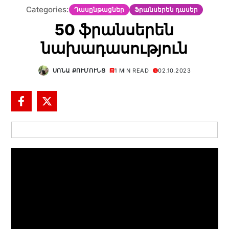
Categories:
Դասընթացներ
Ֆրանսերեն դասեր
50 ֆրանսերեն
նախադասություն
ՍՈՆԱ ՔՈՒՄՈՒՆՑ
1 MIN READ
02.10.2023