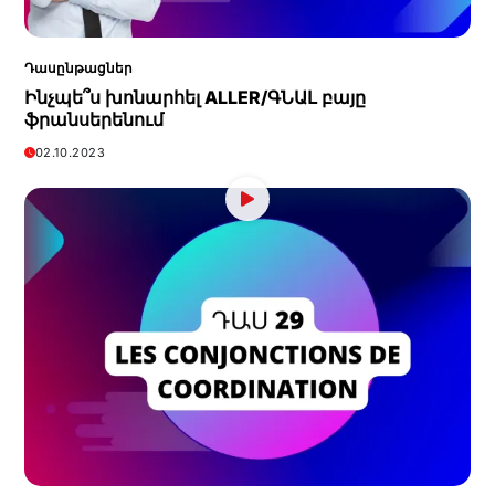
Դասընթացներ
Ինչպե՞ս խոնարհել ALLER/ԳՆԱԼ բայը
ֆրանսերենում
02.10.2023