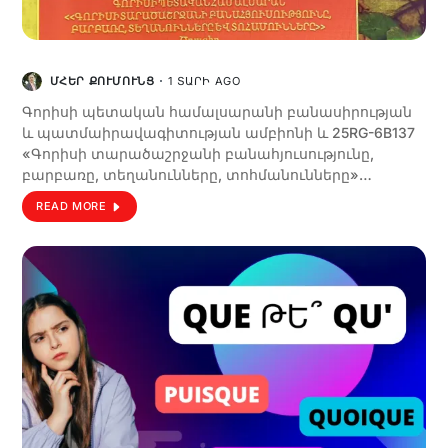
ՄՀԵՐ ՔՈՒՄՈՒՆՑ
1 ՏԱՐԻ AGO
Գորիսի պետական համալսարանի բանասիրության
և պատմաիրավագիտության ամբիոնի և 25RG-6B137
«Գորիսի տարածաշրջանի բանահյուսությունը,
բարբառը, տեղանունները, տոհմանունները»…
READ MORE