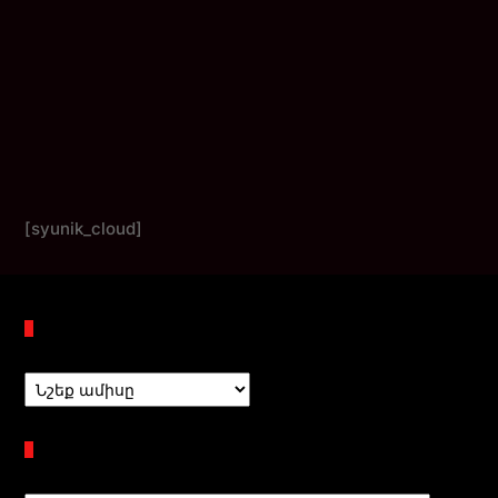
[syunik_cloud]
Պահոցներ
Բաժիններ