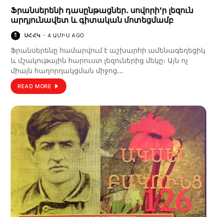
Ֆրանսերենի դասընթացներ․ սովորի’ր լեզուն
արդյունավետ և գիտական մոտեցմամբ
ՍՀՀԿ
4 ԱՄԻՍ AGO
Ֆրանսերենը համարվում է աշխարհի ամենագեղեցիկ
և մշակութային հարուստ լեզուներից մեկը։ Այն ոչ
միայն հաղորդակցման միջոց…
READ MORE