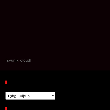
[syunik_cloud]
Պահոցներ
Բաժիններ