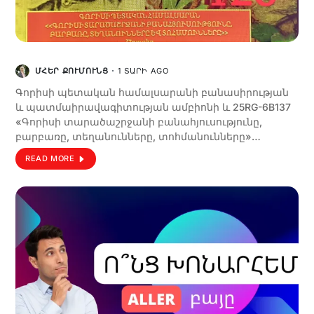
ՄՀԵՐ ՔՈՒՄՈՒՆՑ
1 ՏԱՐԻ AGO
Գորիսի պետական համալսարանի բանասիրության
և պատմաիրավագիտության ամբիոնի և 25RG-6B137
«Գորիսի տարածաշրջանի բանահյուսությունը,
բարբառը, տեղանունները, տոհմանունները»…
READ MORE