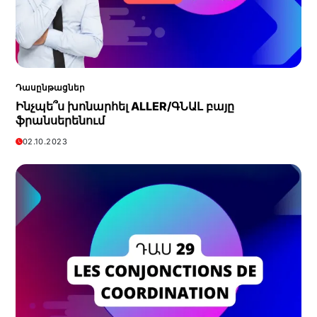
Դասընթացներ
Ինչպե՞ս խոնարհել ALLER/ԳՆԱԼ բայը
ֆրանսերենում
02.10.2023