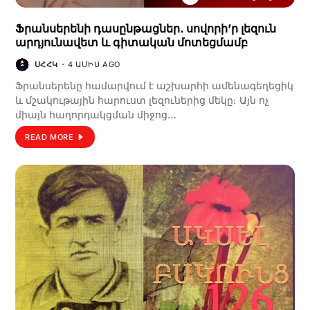
Ֆրանսերենի դասընթացներ․ սովորի’ր լեզուն
արդյունավետ և գիտական մոտեցմամբ
ՍՀՀԿ
4 ԱՄԻՍ AGO
Ֆրանսերենը համարվում է աշխարհի ամենագեղեցիկ
և մշակութային հարուստ լեզուներից մեկը։ Այն ոչ
միայն հաղորդակցման միջոց…
READ MORE