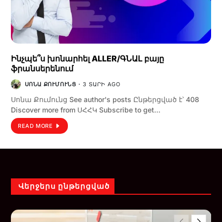
Ինչպե՞ս խոնարհել ALLER/ԳՆԱԼ բայը
ֆրանսերենում
ՍՈՆԱ ՔՈՒՄՈՒՆՑ
3 ՏԱՐԻ AGO
Սոնա Քումունց See author's posts Ընթերցված է՝ 408
Discover more from ՍՀՀԿ Subscribe to get…
READ MORE
Վերջերս ընթերցված