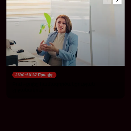
25RG-6B137 Ծրագիր
Բուհ-քոլեջ համագործակցության
շրջանակում