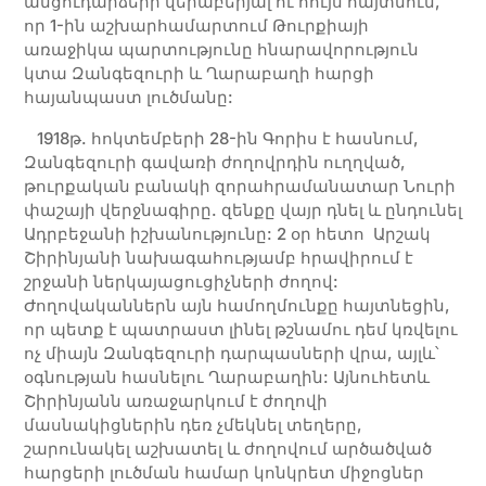
անցուդարձերի վերաբերյալ ու հույս հայտնում,
որ 1-ին աշխարհամարտում Թուրքիայի
առաջիկա պարտությունը հնարավորություն
կտա Զանգեզուրի և Ղարաբաղի հարցի
հայանպաստ լուծմանը:
1918թ. հոկտեմբերի 28-ին Գորիս է հասնում,
Զանգեզուրի գավառի ժողովրդին ուղղված,
թուրքական բանակի զորահրամանատար Նուրի
փաշայի վերջնագիրը. զենքը վայր դնել և ընդունել
Ադրբեջանի իշխանությունը: 2 օր հետո Արշակ
Շիրինյանի նախագահությամբ հրավիրում է
շրջանի ներկայացուցիչների ժողով:
Ժողովականներն այն համողմունքը հայտնեցին,
որ պետք է պատրաստ լինել թշնամու դեմ կռվելու
ոչ միայն Զանգեզուրի դարպասների վրա, այլև՝
օգնության հասնելու Ղարաբաղին: Այնուհետև
Շիրինյանն առաջարկում է ժողովի
մասնակիցներին դեռ չմեկնել տեղերը,
շարունակել աշխատել և ժողովում արծածված
հարցերի լուծման համար կոնկրետ միջոցներ