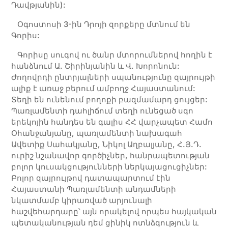
Դավթյանին):
Օգոստոսի 3-ին Դրոյի զորքերը մտնում են
Գորիս:
Գորիսը սուգով ու ծանր մտորումներով հողին է
հանձնում Ա. Շիրինյանին և Վ. Խորոնուն:
Ժողովրդի ընտրյալների սպանությունը զայրույթի
ալիք է առաջ բերում ամբողջ Հայաստանում:
Տեղի են ունենում բողոքի բազմամարդ ցույցեր:
Պառլամենտի դահլիճում տեղի ունեցած սգո
երեկոյին հանդես են գալիս ՀՀ վարչապետ Համո
Օհանջանյանը, պառլամենտի նախագահ
Ավետիք Սահակյանը, Նիկոլ Աղբալյանը, Հ.Յ.Դ.
ուրիշ նշանավոր գործիչներ, հանրապետության
բոլոր կուսակցությունների ներկայացուցիչներ:
Բոլոր զայրույթով դատապարտում էին
Հայաստանի Պառլամենտի անդամների
նկատմամբ կիրառված արյունալի
հաշվեհարդարը՝ այն որակելով որպես հայկական
պետականության դեմ ցինիկ ոտնձգություն և