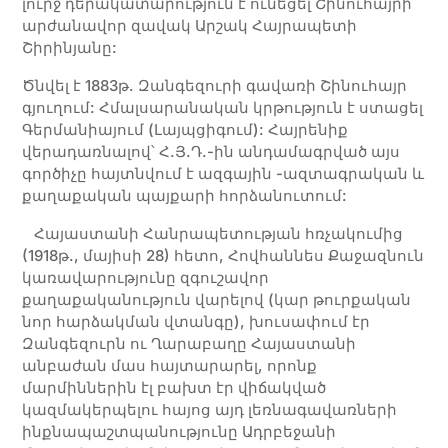
լուրջ դերակատարություն է ունեցել Շինուհայրի
արժանավոր զավակ Արշակ Հայրապետի
Շիրինյանը:
Ծնվել է 1883թ. Զանգեզուրի գավառի Շինուհայր
գյուղում: Հմալսարանական կրթություն է ստացել
Գերմանիայում (Լայպցիգում): Հայրենիք
վերադառնալով՝ Հ.Յ.Դ.-ին անդամագրված այս
գործիչը հայտնվում է ազգային -ազտագրական և
քաղաքական պայքարի հորձանուտում:
Հայաստանի Հանրապետության հռչակումից
(1918թ., մայիսի 28) հետո, Հովհաննես Քաջազնուն
կառավարությունը զգուշավոր
քաղաքականություն վարելով (կար թուրքական
նոր հարձակման վտանգը), խուսափում էր
Զանգեզուրն ու Ղարաբաղը Հայաստանի
անբաժան մաս հայտարարել, որոնք
մարմիններին էլ բախտ էր վիճակված
կազմակերպելու հայոց այդ լեռնագավառների
ինքնապաշտպանությունը Ադրբեջանի