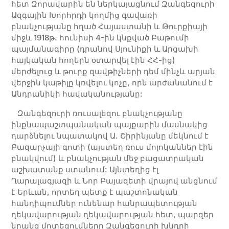
հետ Զորավարին են ներկայացնում Զանգեզուրի
Ազգային Խորհրդի կողմից գավառի
բնակչությանը հղած Հայաստանի և Թուրքիայի
միջև 1918թ. հունիսի 4-ին կնքված Բաթումի
պայմանագիրը (դրանով Սյունիքի և Արցախի
հայկական հողերն օտարվել էին ՀՀ-ից)
մերժելուց և թուրք զավթիչների դեմ մինչև արյան
վերջին կաթիլը կռվելու կոչը, որն արժանանում է
Անդրանիկի հավականությանը:
Զանգեզուրի ռուսալեզու բնակչությանը
ինքնապաշտպանական պայքարին մասնակից
դարձնելու նպատակով Ա. Շիրինյանը մեկնում է
Բազարչայի գոտի (այստեղ ռուս մոլոկաններ էին
բնակվում) և բնակչության մեջ բացատրական
աշխատանք ստանում: Այնտեղից էլ
Ղարալագյազի և Նոր Բայազետի վրայով անցնում
է Երևան, որտեղ պետք է պաշտոնական
հանդիպումներ ունենար հանրապետության
ղեկավարության ղեկավարության հետ, պարզեր
նրանց մոտեցումները Զանգեզուրի խնդրի