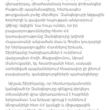
վերաբերյալ, միաժամանակ հստակ փոխանցեր
Բաթումի պայմանագիրը, հետևապես
թուրքական լուծը մերժելու՝ Զանգեզուրի Ազգային
Խորհրդի և գավառի հայության անկոտրում
վճիռը: Ավելին՝ նա հույս ուներ, որ իր
բացատրություններից հետո ՀՀ
կառավարությունը Զանգեզուրը կդիտի
Հայաստանի անբաժան մաս և Գորիս կուղարկի
իր ներկայացուցչին: Հասնելով Երևան,
Շիրինյանը հանդիպումներ է ունենում
վարչապետ Հովհ. Քաջազնունու, Արամ
Մանուկյանի, Ալ. Խատիսյանի հետ, սակայն
ստեղծված պայմաններում հնարավոր չի լինում
բավարարել զանգեզուրցիների պահանջները:
Արշակ Շիրինյանը, որ հետևողականորեն
կանգնած էր Զանգեզուրը զենքով փրկելու
տեսակետի վրա վերադառնում է հայրենի
երկրամաս: Նա երկար զրույց է ունենում
Անդրանիկի հետ ՀՀ կյանքի և միջազգային