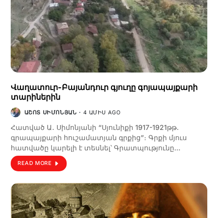
Վաղատուր-Բայանդուր գյուղը գոյապայքարի
տարիներին
ԱՇՈՏ ՍԻՄՈՆՅԱՆ
4 ԱՄԻՍ AGO
Հատված Ա․ Սիմոնյանի “Սյունիքի 1917-1921թթ․
գրապայքարի հուշամատյան գրքից”։ Գրքի մյուս
հատվածը կարելի է տեսնել՝ Գրատպությունը…
READ MORE