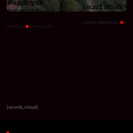
ր-Բայանդուր
Լույս է տեսել 
գոյապայքարի
“Ստեմել”
րիներին
BY
ՄՀԵՐ ՔՈՒՄՈՒՆՑ
1 MI
1 MIN READ
4 ԱՄԻՍ AGO
[syunik_cloud]