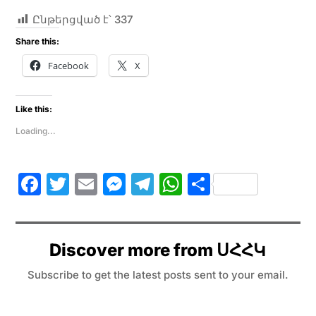
Ընթերցված է՝
337
Share this:
Facebook
X
Like this:
Loading...
F
T
E
M
T
W
S
a
w
m
e
el
h
h
c
itt
ai
s
e
at
ar
e
er
l
s
gr
s
e
Discover more from ՍՀՀԿ
b
e
a
A
Subscribe to get the latest posts sent to your email.
o
n
m
p