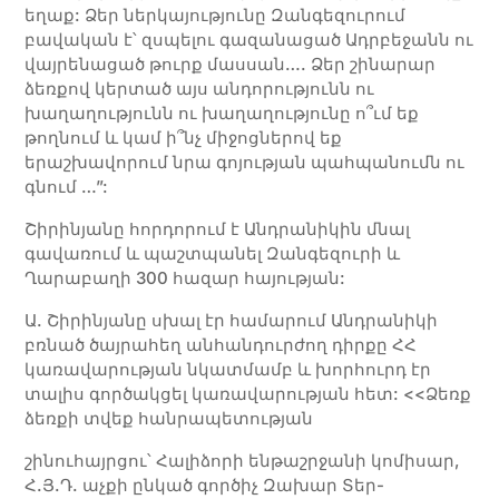
եղաք: Ձեր ներկայությունը Զանգեզուրում
բավական է՝ զսպելու գազանացած Ադրբեջանն ու
վայրենացած թուրք մասսան…. Ձեր շինարար
ձեռքով կերտած այս անդորությունն ու
խաղաղությունն ու խաղաղությունը ո՞ւմ եք
թողնում և կամ ի՞նչ միջոցներով եք
երաշխավորում նրա գոյության պահպանումն ու
գնում …”:
Շիրինյանը հորդորում է Անդրանիկին մնալ
գավառում և պաշտպանել Զանգեզուրի և
Ղարաբաղի 300 հազար հայության:
Ա. Շիրինյանը սխալ էր համարում Անդրանիկի
բռնած ծայրահեղ անհանդուրժող դիրքը ՀՀ
կառավարության նկատմամբ և խորհուրդ էր
տալիս գործակցել կառավարության հետ: <<Ձեռք
ձեռքի տվեք հանրապետության
շինուհայրցու՝ Հալիձորի ենթաշրջանի կոմիսար,
Հ.Յ.Դ. աչքի ընկած գործիչ Զախար Տեր-