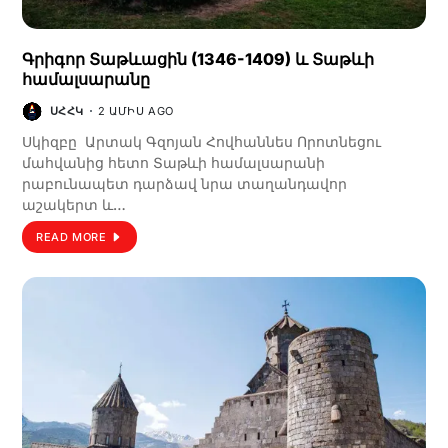
Գրիգոր Տաթևացին (1346-1409) և Տաթևի
համալսարանը
ՍՀՀԿ
2 ԱՄԻՍ AGO
Սկիզբը Արտակ Գզոյան Հովհաննես Որոտնեցու
մահվանից հետո Տաթևի համալսարանի
րաբունապետ դարձավ նրա տաղանդավոր
աշակերտ և…
READ MORE