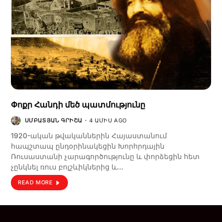
Փոքր Հանդի մեծ պատմությունը
ՍՄԲԱՏՅԱՆ ԳՐԻՇԱ
4 ԱՄԻՍ AGO
1920-ական թվականներին Հայաստանում
հապշտապ ընդօրինակեցին Խորհրդային
Ռուսաստանի չարագործությունը և փորձեցին հետ
չընկնել ռուս բոլշևիկներից և…
READ MORE