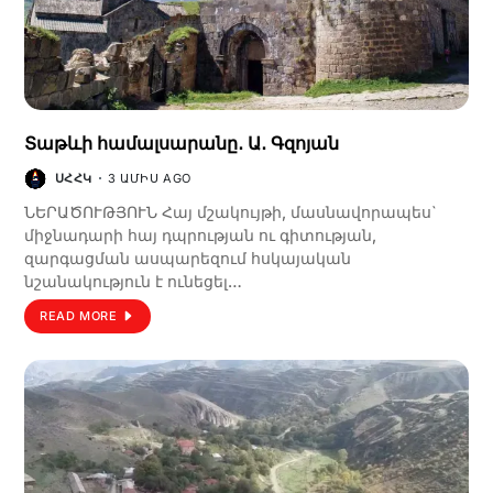
Տաթևի համալսարանը․ Ա․ Գզոյան
ՍՀՀԿ
3 ԱՄԻՍ AGO
ՆԵՐԱԾՈՒԹՅՈՒՆ Հայ մշակույթի, մասնավորապես`
միջնադարի հայ դպրության ու գիտության,
զարգացման ասպարեզում հսկայական
նշանակություն է ունեցել…
READ MORE