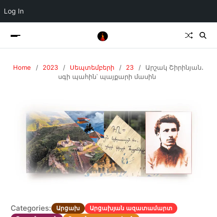
Log In
Home
2023
Սեպտեմբերի
23
Արշակ Շիրինյան․
սգի պահին՝ պայքարի մասին
Categories:
Արցախ
Արցախյան ազատամարտ