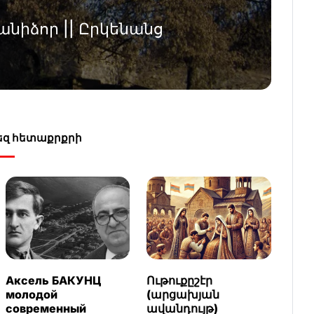
նիձոր || Ըրկենանց
Ձեզ հետաքրքրի
Аксель БАКУНЦ
Ութուքըշէր
молодой
(արցախյան
современный
ավանդույթ)