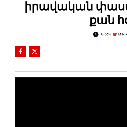
իրավական փաստ
քան հ
ՍՀՀԿ
1 MIN