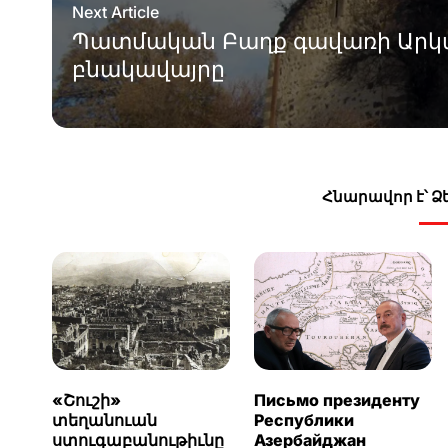
Next Article
Պատմական Բաղք գավառի Արկա
բնակավայրը
Հնարավոր է՝ 
«Շուշի»
Письмо президенту
տեղանուան
Республики
ստուգաբանութիւնը
Азербайджан