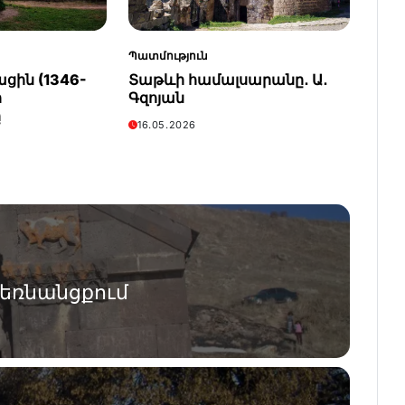
Պատմություն
ցին (1346-
Տաթևի համալսարանը․ Ա․
ի
Գզոյան
ը
16.05.2026
եռնանցքում