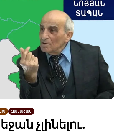
ախ
Զանազան
ջան չլինելու.