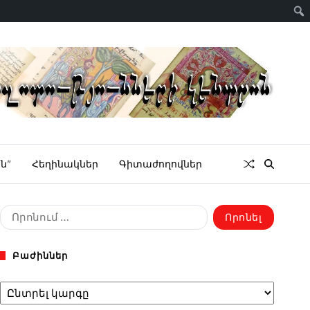
ն”
Հեղինակներ
Գիտաժողովներ
Բաժիններ