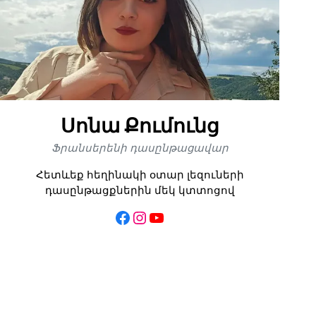
Սոնա Քումունց
Ֆրանսերենի դասընթացավար
Հետևեք հեղինակի օտար լեզուների
դասընթացքներին մեկ կտտոցով