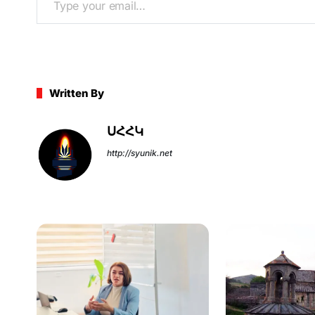
k
er
Written By
ՍՀՀԿ
http://syunik.net