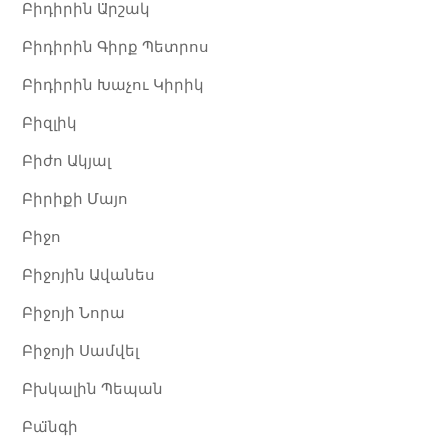
Բիդիրին Ա̈րշակ
Բիդիրին Գիրք Պետրոս
Բիդիրին Խաչու Կիրիկ
Բիզլիկ
Բիժո Ակյալ
Բիրիքի Մայո
Բիջո
Բիջոյին Ավանես
Բիջոյի Նորա
Բիջոյի Սամվել
Բխկալին Պեպան
Բա̈նգի