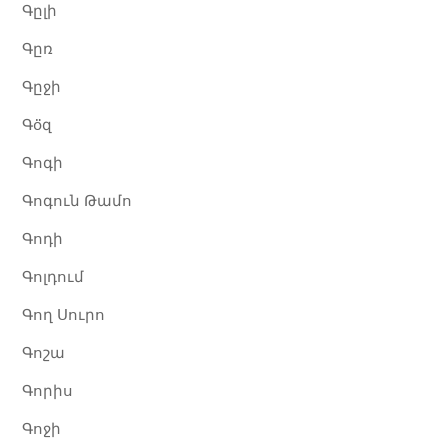
Գըլի
Գըռ
Գըջի
Գօ̈զ
Գոգի
Գոգուն Թամո
Գոդի
Գոլդում
Գող Սուրո
Գոշա
Գորիս
Գոջի