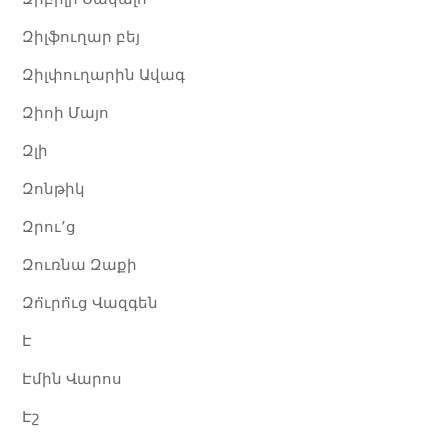
Զիլֆուղար բեյ
Զիլփուղարին Ավագ
Զիոի Մայո
Զլի​
Զոնթիկ
Զրու՚ց
Զուռնա Զաքի
Զո̈ւրո̈ւց Վազգեն
Է
Էմին Վարոս
Էշ