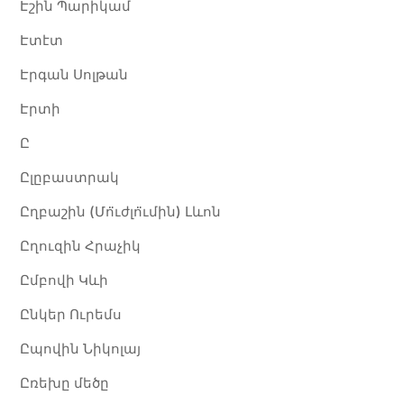
Էշին Պարիկամ
Էտէտ
Էրգան Սոլթան
Էրտի
Ը
Ըլըբաստրակ
Ըղբաշին (Մո̈ւժլո̈ւմին) Լևոն
Ըղուզին Հրաչիկ
Ըմբովի Կևի
Ընկեր Ուրեմս
Ըպովին Նիկոլայ
Ըռեխը մեծը