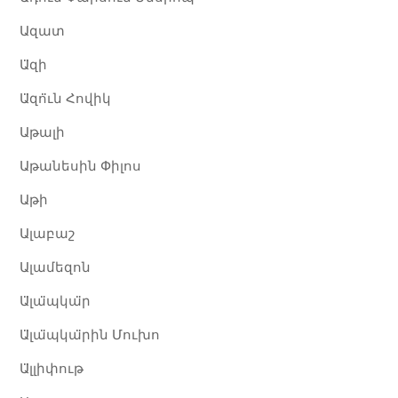
Ազատ
Ա̈զի
Ա̈զո̈ւն Հովիկ
Աթալի
Աթանեսին Փիլոս
Աթի​
Ալաբաշ
Ալամեզոն
Ա̈լա̈պկա̈ր
Ա̈լա̈պկա̈րին Մուխո
Ա̈լլիփութ