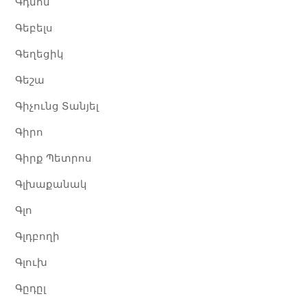
Գդմոն
Գեբելս
Գեղեցիկ
Գեշա
Գիչունց Տանյել
Գիրո
Գիրք Պետրոս
Գլխաքանակ
Գլո
Գլդբողի
Գլուխ
Գըդըլ