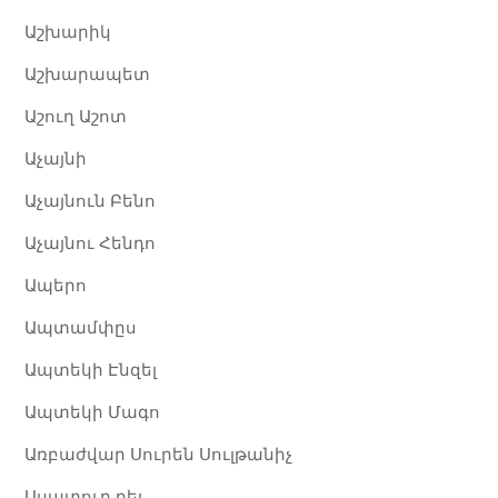
Աշխարիկ
Աշխարապետ
Աշուղ Աշոտ
Աչայնի
Աչայնուն Բենո
Աչայնու Հենդո
Ապերո
Ապտամփըս
Ապտեկի Էնզել
Ապտեկի Մագո
Առբաժվար Սուրեն Սուլթանիչ
Ասատուր բեյ