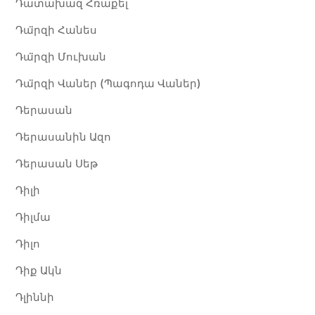
Դատախազ Հռաքել
Դա̈րզի Հանես
Դա̈րզի Մուխան
Դա̈րզի Վաներ (Պագոդա Վաներ)
Դերասան
Դերասանին Ազո
Դերասան Սեթ
Դիլի
Դիլմա
Դիլո
Դիք Ակն​
Դլիննի