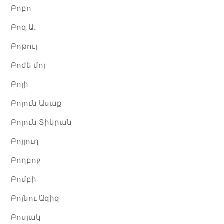
Բոբո
Բոզ Ա.
Բոթուլ
Բոժե մոյ
Բոլի
Բոլուն Ասաք
Բոլուն Տիկրան
Բոյլուղ
Բողբոջ
Բոմբի
Բոյնու Ա̈զիզ
Բոսյակ