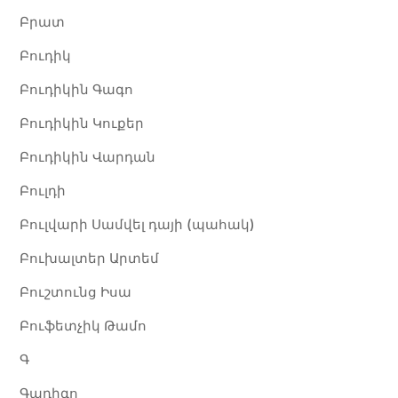
Բրատ
Բուդիկ
Բուդիկին Գագո
Բուդիկին Կուքեր
Բուդիկին Վարդան
Բուլդի
Բուլվարի Սամվել դայի (պահակ)
Բուխալտեր Արտեմ
Բուշտունց Իսա
Բուֆետչիկ Թամո
Գ
Գադիգո