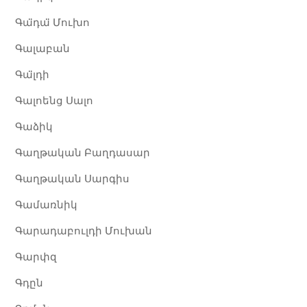
Գա̈դա̈ Մուխո
Գալաբան
Գա̈լդի
Գալոենց Սալո
Գաձիկ
Գաղթական Բաղդասար
Գաղթական Սարգիս
Գամառնիկ
Գարադաբուլդի Մուխան
Գարփզ
Գդըն