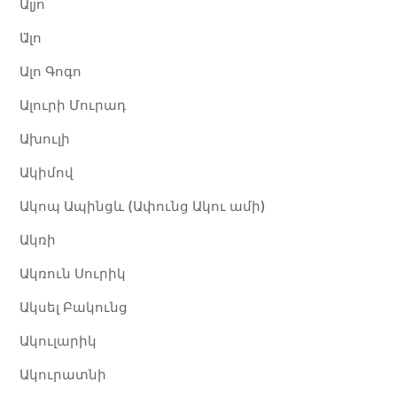
Ալյո
Ա̈լո
Ալո Գոգո
Ալուրի Մուրադ
Ախուլի
Ակիմով
Ակոպ Ապինցև (Ափունց Ակու ամի)
Ակռի
Ակռուն Սուրիկ
Ակսել Բակունց
Ակուլարիկ​
Ակուրատնի