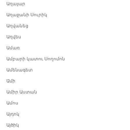
Աղալար
Աղաջանի Սուրիկ
Աղվանեց
Աղվես
Ամառ
Ամբարի կատու Սողոմոն
Ամենագետ
Ա̈մի
Ամիր Աստան
Ամոս
Այդոկ
Այծիկ