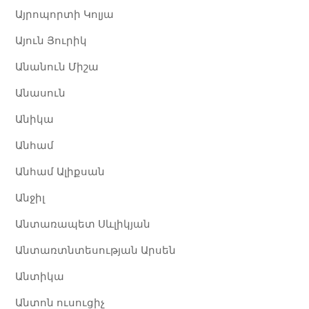
Այրոպորտի Կոլյա
Այուն Յուրիկ​
Անանուն Միշա
Անասուն
Անիկա
Անհամ
Անհամ Ալիքսան
Անջիլ
Անտառապետ Սևլիկյան
Անտառտնտեսության Արսեն
Անտիկա
Անտոն ուսուցիչ