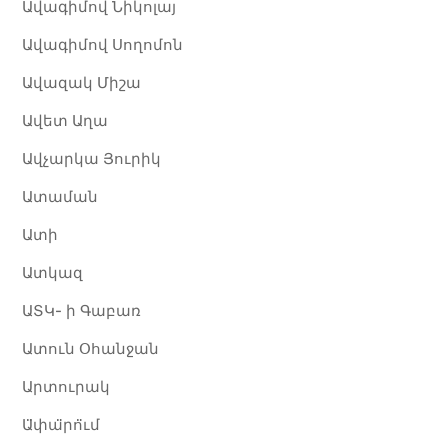
Ավագիմով Նիկոլայ
Ավագիմով Սողոմոն
Ավազակ Միշա
Ավետ Աղա
Ավչարկա Յուրիկ
Ատաման
Ատի
Ատկազ
ԱՏԿ- ի Գաբառ
Ատուն Օհանջան
Արտուրակ
Ա̈փա̈րո̈ւմ