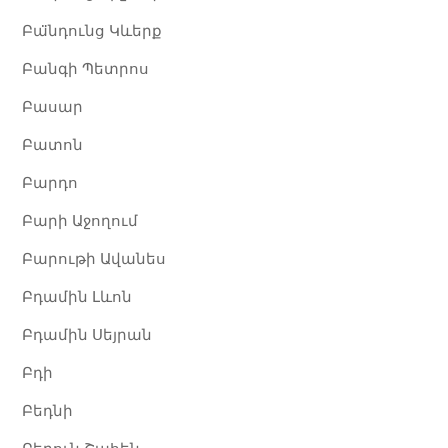
Բա̈նդունց Կևերք
Բանգի Պետրոս
Բասար
Բատոն
Բարդո
Բարի Աջողում
Բարութի Ավանես
Բդամին Լևոն
Բդամին Սեյրան
Բդի
Բեդնի