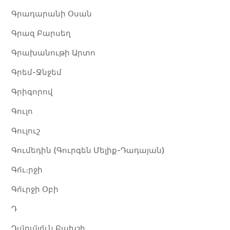
Գրադարանի Օսան
Գրազ Բարսեղ
Գրախանութի Արտո
Գրեմ-Ջնջեմ
Գրիգորով
Գուլո
Գուլուշ
Գումեդին (Գուրգեն Մելիք-Դադայան)
Գո̈ւ։րջի
Գո̈ւրջի Օբի
Դ
Դա̈դա̈լո̈ւն Բախշի