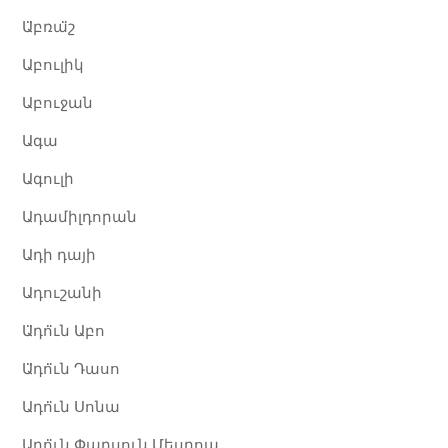
Ա̈բռա̈շ
Աբուլիկ
Աբուջան
Ագա
Ագուլի
Ադամիլդորան
Ադի դայի
Ադուշանի
Ա̈դո̈ւն Աբո
Ա̈դո̈ւն Դասո
Ադո̈ւն Սոնա​
Ադո̈ւն Փարսուն Մեսրոպ