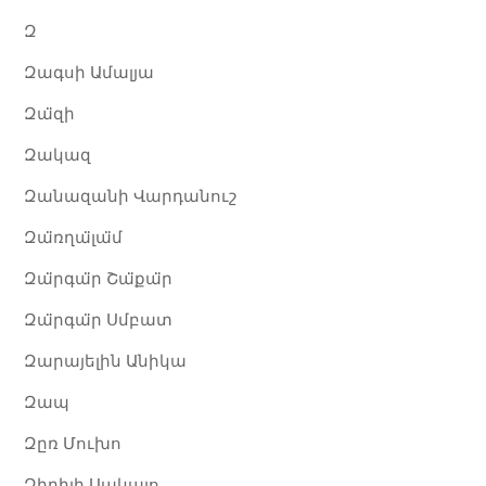
Զ
Զագսի Ամալյա
Զա̈զի
Զակազ
Զանազանի Վարդանուշ
Զա̈ռղա̈լա̈մ
Զա̈րգա̈ր Շա̈քա̈ր
Զա̈րգա̈ր Սմբատ
Զարայելին Անիկա
Զապ
Զըռ Մուխո
Զիբիլի Սակալո