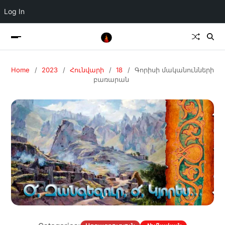
Log In
Home
2023
Հունվարի
18
Գորիսի մականունների
բառարան