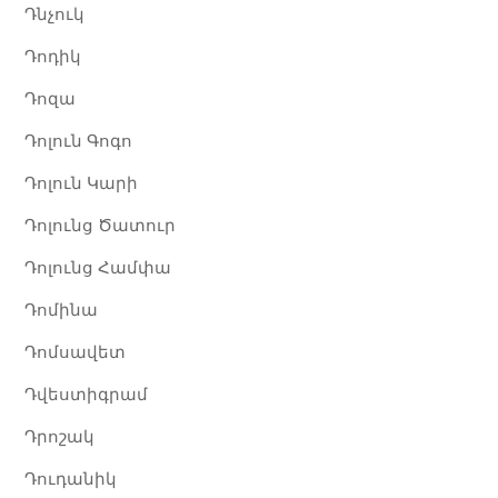
Դնչուկ
Դոդիկ
Դոզա
Դոլուն Գոգո
Դոլուն Կարի
Դոլունց Ծատուր
Դոլունց Համփա ​
Դոմինա​
Դոմսավետ
Դվեստիգրամ
Դրոշակ
Դուդանիկ