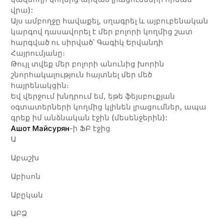
վրա):
Այս ամբողջը հավաքել, սղագրել և այբուբենական
կարգով դասավորել է մեր բոլորի կողմից շատ
հարգված ու սիրված՝ Գագիկ Երվանդի
Հայրումյանը։
Թույլ տվեք մեր բոլորի անունից խորին
շնորհակալություն հայտնել մեր մեծ
հայրենակցին։
Եվ վերջում խնդրում եմ, եթե ֆեյսբուքյան
օգտատերների կողմից կլինեն լրացումներ, ապա
գրեք իմ անձնական էջին (մեսենջերին):
Ашот Майсурян
-ի ՖԲ էջից
Ա
​Աբաշխ
Աբիսոն
Աբըկան
ԱԲՁ