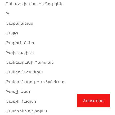
Ըրկաթի խանութի Գուրգեն
Թ
Թա̈թա̈լա̈բազ
Թաթի
Թաթուն Հենո
Թախթաբիթի
Թանգարանի Փարսյան
Թանգուն Համփա
Թանգուն պո̈ւրո̈ւտ Կա̈լո̈ւստ
Թառչի Աթա
Subscribe
Թառչի Ղազար
Թատրոնի Խշտոյան