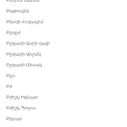
Բեդուն Շահեն
Բեթհովեն
Բերդի Հովակիմ
Բըդըմ
Բըզարի Ա̈սրի դայի
Բըզարի Ա̈րշա̈կ
Բըզարի Միսակ
Բըս
Բժ
Բժիշկ Իգնատ
Բժիշկ Պողոս
Բիբար