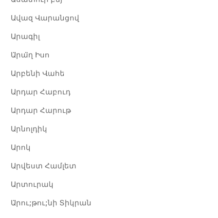
Ավազ Վարանցով
Արագիլ
Ա̈րա̈ղ Իսո
Արբենի Վահե
Արդար Հաբուդ
Արդար Հարութ
Արնոլդիկ
Արոկ
Արվեստ Համլետ
Արտուրակ
Ա̈րու;թու;նի Տիկրան