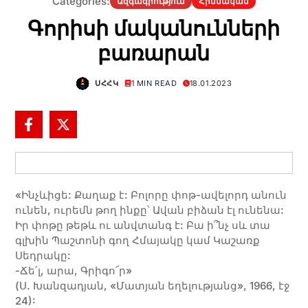
Categories:
Ազգագրություն
Հիմնական
Գորիսի մականունների
բառարան
ՍՀՀԿ
1 MIN READ
18.01.2023
«Ինչևիցե: Քաղաք է: Բոլորը փոթ-ավելորդ անուն
ունեն, ուրեմն թող ինքը՝ Ավան բիձան էլ ունենա:
Իր փոթը թեթև ու անվտանգ է: Բա ի՞նչ սև տա
գլխին Պաշտոնի գող Հմայակը կամ Կաշառք
Սեդրակը:
-Ճե՛լ, արա, Գրիգո՜ր»
(Ս. Խանզադյան, «Մատյան եղելությանց», 1966, էջ
24):