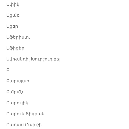
Ափիկ
Ա̈քա̈ռ
Աքեր
Աֆերիստ.
Աֆիցեր
Ավթանդիլ Խուրշուդ բեյ
Բ
Բաբալար
Բա̈բա̈շ
Բաբուլիկ
Բաբուն Տիգրան​
Բադամ Բախշի