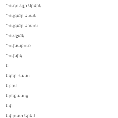
Դո̈ւդո̈ւկչի Արմիկ
Դո̈ւլգա̈ր Ասան
Դո̈ւլգա̈ր Սիմոն
Դո̈ւմջա̈կ
Դուխաբուռ
Դուխիկ
Ե
Եգեր Վանո
Եթիմ
Երեքանոց
Եփ
Եփրատ Երեմ