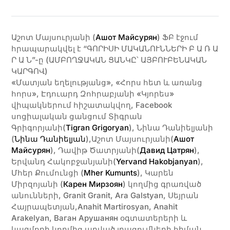
Աշոտ Մայսուրյանի (
Ашот Майсурян
) ՖԲ էջում
հրապարակվել է “ԳՈՐԻՍԻ ՄԱԿԱՆՈՒՆՆԵՐԻ Բ Ա Ռ Ա
Ր Ա Ն”-ը (ԱՄԲՈՂՋԱԿԱՆ ՑԱՆԿԸ՝ ԱՅԲՈՒԲԵՆԱԿԱՆ
ԿԱՐԳՈՎ)
«Մատյան եղելությանց», «Հորս հետ և առանց
հորս», Էդուարդ Զոհրաբյանի «Կյորես»
վիպակներում հիշատակվող, Facebook
սոցիալական ցանցում Տիգրան
Գրիգորյանի(
Tigran Grigoryan
), Նինա Դանիելյանի
(
Նինա Դանիելյան
),Աշոտ Մայսուրյանի(
Ашот
Майсурян
), Դավիթ Ծատրյանի(
Давид Цатрян
),
Երվանդ Հակոբջանյանի(
Yervand Hakobjanyan
),
Մհեր Քումունցի (
Mher Kumunts
), Կարեն
Միրզոյանի (
Карен Мирзоян
) կողմից գրառված
անունների, Granit Granit, Ara Galstyan, Սեյրան
Հայրապետյան,Anahit Martirosyan, Anahit
Arakelyan, Ваган Арушанян օգտատերերի և
կազմողի կողմից արված լրացումների հիման