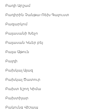
Բադի Արշամ
Բադիրին Չանթա-Ռեխ Գալուստ
Բազարկոմ
Բալասանի Խեչո
Բալասան Կևեր բեյ
Բալա Ա̈թուն
Բալդի
Բախկալ Այազ
Բախկալ Ծատուր
Բախտ եշող Կիմա
Բախտիյար
Բակունց Վիշապ