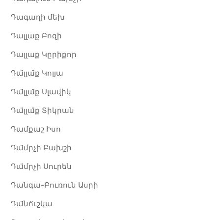
Դագաղի մեխ
Դալլաք Բոզի
Դալլաք Կըրիքոր
Դա̈լլա̈ք Կոլյա
Դա̈լլա̈ք Սլավիկ
Դա̈լլա̈ք Տիկրան
Դամքաշ Իսո
Դա̈մրչի Բախշի
Դա̈մրչի Սուրեն
Դանգա-Բուռուն Ասրի
Դա̈նո̈ւշկա