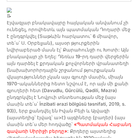
Էյվազլար բնակավայրը հայկական անվանում չի
ունեցել, որովհետև այն պատմական Դողարի մեջ
է ընդգրկվել (Տաթևին հարկատու՝ 6 միավոր,
տե՛ս՝ Ս. Օրբելյան), այսօր թյուրքերին
նվիրաբերած մասն էլ՝ Քարահունջի ու Խոտի: Այն
բնակավայր չի եղել: Դեռևս 19-րդ դարի վերջերին
այն դարձել է քրդական քոչվորների վրանատեղի
(նախախորհրդային շրջանում թյուրքական
վկայություններ չկան այս գյուղի մասին, միայն
1970-ականներից հետո նշվում է, որ այն մի քանի
գյուղերի հետ (Davudlu, Gürcülü, Qədili, Məzrə)
ընդգրկվել է Նովլուի տնտեսության մեջ (այս
մասին տե՛ս՝ İnzibati ərazi bölgüsü təsnifati, 2019, s.
93)), երբ քանդվել են Իվան Բեյի և Այվազի
(այստեղից՝ էյվազ՝ ա>է) այգիները (բաղեր) (այս
մասին տե՛ս մեր հոդվածը՝
«Պատմական Հաբանդ
գավառի Սիրիջի բերդը»
: Քրդերը այստեղից
վերջնականապես հեռացել են 1920-ական