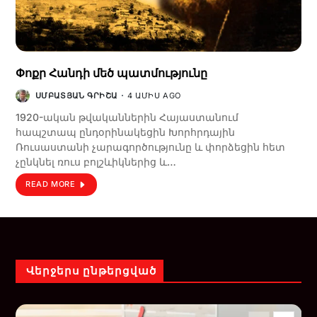
Փոքր Հանդի մեծ պատմությունը
ՍՄԲԱՏՅԱՆ ԳՐԻՇԱ
4 ԱՄԻՍ AGO
1920-ական թվականներին Հայաստանում
հապշտապ ընդօրինակեցին Խորհրդային
Ռուսաստանի չարագործությունը և փորձեցին հետ
չընկնել ռուս բոլշևիկներից և…
READ MORE
Վերջերս ընթերցված