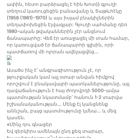
ափին, հետո բարձրացել է հին Խոտ)) գյուղի
տեղում կառուցեցին բանավանը և Տաթևհէկը
(1958 (1961)-1970) և այս իսլամ բնակիչներին
տեղափոխեցին Էյվազլար: Գյուղի սահմանը դեռ
1980-ական թվականներին չէր անցնում
ճանապարհը: Վեճ էր առաջացել մի տան համար,
որ կառուցված էր ճանապարհի գլխին, որի
պատճառով մի ոլորան ավելացվեց…
Ասածս ինչ է՝ անգրագիտություն չէ, որ
թյուրքական կամ այլ օտար անվան հիմքով
որոշվում է բնակավայրի պատկանելությունը, այլ
դավաճանություն է հայ ժողովրդի 5000-ամյա
պատմության նկատմամբ՝ հանուն 1-2 տարվա
իշխանականության… Մենք էլ կանցնենք
աննշան, բայց պատմությունը կմնա… և մեզ
կասեն.
«Մինչ դու գնացեր
Եվ զերկիրս ամենայն ընդ քեզ տարար,
Ես աւերակացս ո՞ւմ թագաւորեմ»