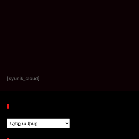
[syunik_cloud]
Պահոցներ