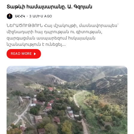
Տաթևի համալսարանը․ Ա․ Գզոյան
ՍՀՀԿ
3 ԱՄԻՍ AGO
ՆԵՐԱԾՈՒԹՅՈՒՆ Հայ մշակույթի, մասնավորապես`
միջնադարի հայ դպրության ու գիտության,
զարգացման ասպարեզում հսկայական
նշանակություն է ունեցել…
READ MORE