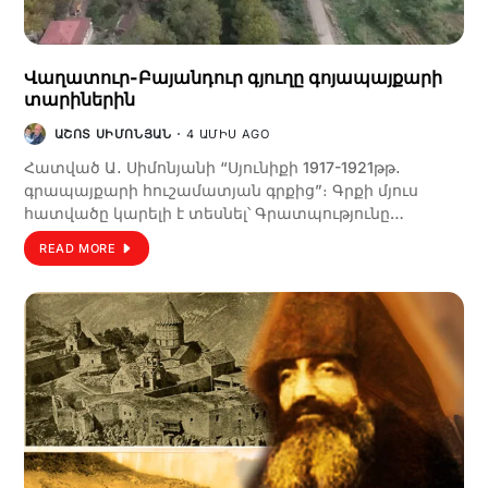
Վաղատուր-Բայանդուր գյուղը գոյապայքարի
տարիներին
ԱՇՈՏ ՍԻՄՈՆՅԱՆ
4 ԱՄԻՍ AGO
Հատված Ա․ Սիմոնյանի “Սյունիքի 1917-1921թթ․
գրապայքարի հուշամատյան գրքից”։ Գրքի մյուս
հատվածը կարելի է տեսնել՝ Գրատպությունը…
READ MORE