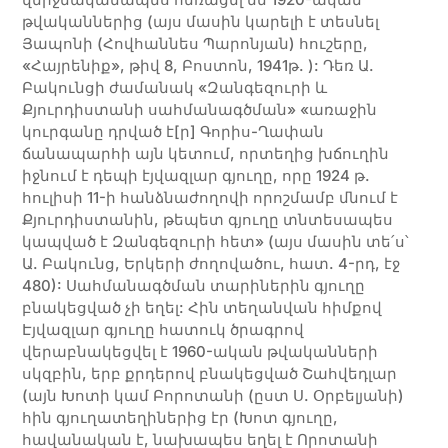
թվականներից (այս մասին կարելի է տեսնել
Յապոնի (Հովհաննես Պարոնյան) հուշերը,
«Հայրենիք», թիվ 8, Բոստոն, 1941թ. ): Դեռ Ա.
Բակունցի ժամանակ «Զանգեզուրի և
Քյուրդիստանի սահմանագծման» «առաջին
կուրգանը դրված է[ր] Գորիս-Ղափան
ճանապարհի այն կետում, որտեղից խճուղին
իջնում է դեպի էյվազլար գյուղը, որը 1924 թ.
հուլիսի 11-ի հանձնաժողովի որոշմամբ մնում է
Քյուրդիստանին, թեպետ գյուղը տնտեսապես
կապված է Զանգեզուրի հետ» (այս մասին տե՛ս՝
Ա. Բակունց, Երկերի ժողովածու, հատ. 4-րդ, էջ
480): Սահմանագծման տարիներին գյուղը
բնակեցված չի եղել: Հին տեղանվան հիմքով
Էյվազլար գյուղը հատուկ ծրագրով
վերաբնակեցվել է 1960-ական թվականների
սկզբին, երբ քրդերով բնակեցված Շահվեդլար
(այն Խոտի կամ Բորոտանի (ըստ Ս. Օրբելյանի)
հին գյուղատեղիներից էր (Խոտ գյուղը,
հավանական է, նախապես եղել է Որոտանի