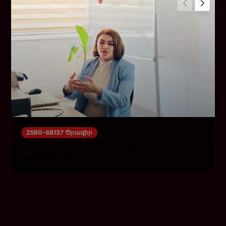
25RG-6B137 Ծրագիր
Բուհ-քոլեջ համագործակցության
շրջանակում