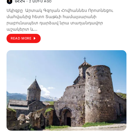
ՍՀՀԿ
2 ԱՄԻՍ AGO
Սկիզբը Արտակ Գզոյան Հովհաննես Որոտնեցու
մահվանից հետո Տաթևի համալսարանի
րաբունապետ դարձավ նրա տաղանդավոր
աշակերտ և…
READ MORE