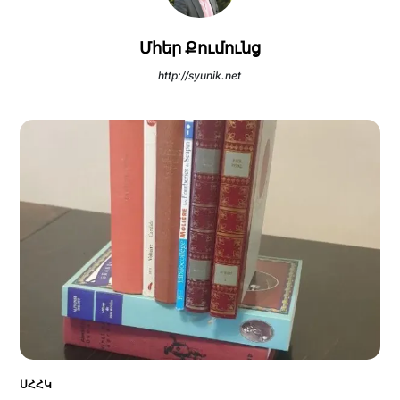
Մհեր Քումունց
http://syunik.net
ՍՀՀԿ