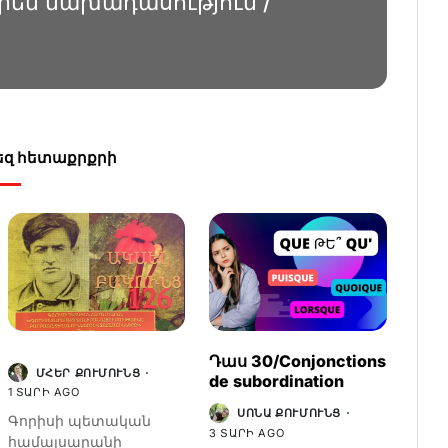
սերեն նախադասություն /
Ձեզ հետաքրքրի
Դաս 30/Conjonctions
ՄՀԵՐ ՔՈՒՄՈՒՆՑ
de subordination
1 ՏԱՐԻ AGO
ՍՈՆԱ ՔՈՒՄՈՒՆՑ
Գորիսի պետական
3 ՏԱՐԻ AGO
համալսարանի