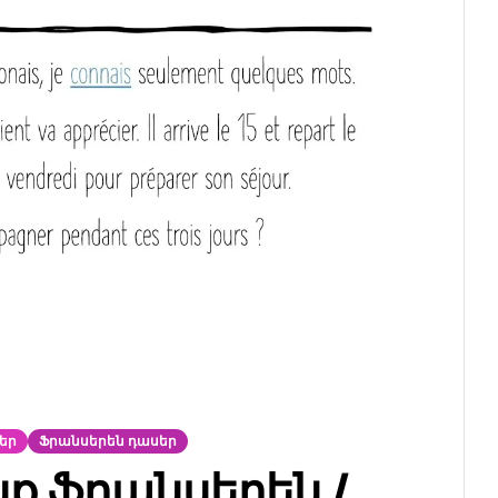
եր
Ֆրանսերեն դասեր
նք ֆրանսերեն /