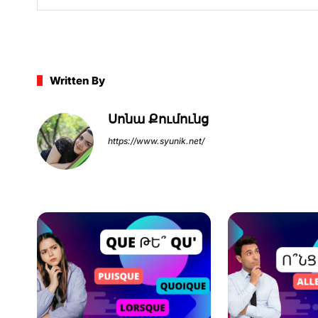
Written By
Սոնա Քումունց
https://www.syunik.net/