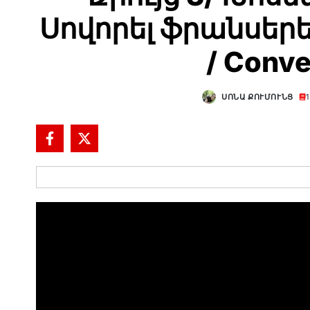
Սովորել ֆրանսերեն
/ Conve
ՍՈՆԱ ՔՈՒՄՈՒՆՑ