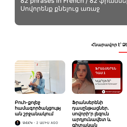
82 phrases in French / 82 ֆրան
Սովորենք քնելուց առաջ
Հնարավոր է՝ 
Բուհ-քոլեջ
Ֆրանսերենի
համագործակցությ
դասընթացներ․
ան շրջանակում
սովորի’ր լեզուն
արդյունավետ և
ՍՀՀԿ
2 ԱՄԻՍ AGO
գիտական