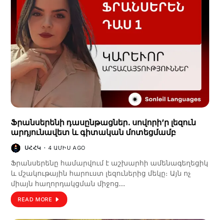
Ֆրանսերենի դասընթացներ․ սովորի’ր լեզուն
արդյունավետ և գիտական մոտեցմամբ
ՍՀՀԿ
4 ԱՄԻՍ AGO
Ֆրանսերենը համարվում է աշխարհի ամենագեղեցիկ
և մշակութային հարուստ լեզուներից մեկը։ Այն ոչ
միայն հաղորդակցման միջոց…
READ MORE