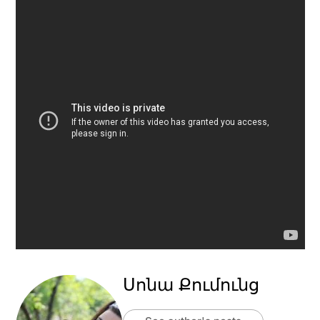
Սոնա Քումունց