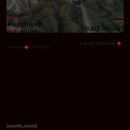
տ Սիմոնյան
«Տավեր
ր-Բայանդուր
Լույս է տեսել 
գոյապայքարի
“Ստեմել”
րիներին
BY
ՄՀԵՐ ՔՈՒՄՈՒՆՑ
1 MI
1 MIN READ
4 ԱՄԻՍ AGO
[syunik_cloud]