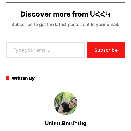
c
itt
ai
s
e
at
ar
e
er
l
s
gr
s
e
Discover more from ՍՀՀԿ
b
e
a
A
Subscribe to get the latest posts sent to your email.
o
n
m
p
o
g
p
k
er
Subscribe
Written By
Սոնա Քումունց