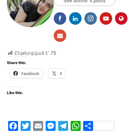
See author's posts
Ընթերցված է՝
75
Share this:
Facebook
X
Like this:
F
T
E
M
T
W
S
a
w
m
e
el
h
h