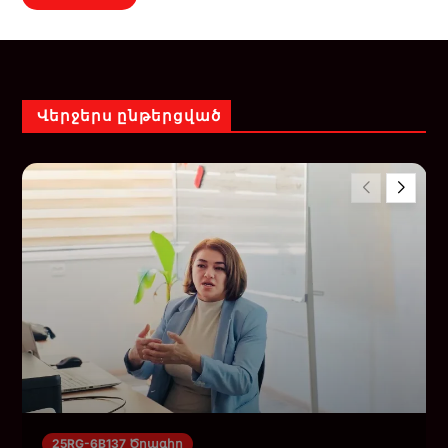
Վերջերս ընթերցված
25RG-6B137 Ծրագիր