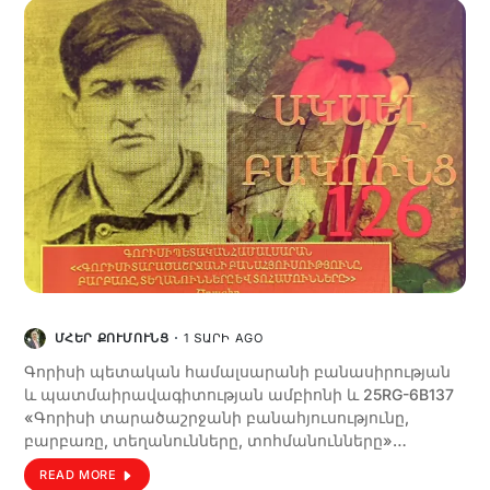
ՄՀԵՐ ՔՈՒՄՈՒՆՑ
1 ՏԱՐԻ AGO
Գորիսի պետական համալսարանի բանասիրության
և պատմաիրավագիտության ամբիոնի և 25RG-6B137
«Գորիսի տարածաշրջանի բանահյուսությունը,
բարբառը, տեղանունները, տոհմանունները»…
READ MORE