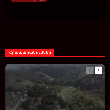
Բուհ-քոլեջ համագործակցության
շրջանակում
Հրապարակումներ