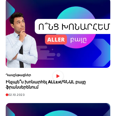
Դասընթացներ
Ինչպե՞ս խոնարհել ALLER/ԳՆԱԼ բայը
ֆրանսերենում
02.10.2023