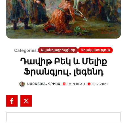
Categories:
Ավանդազրույցներ
Գրականություն
Դավիթ Բեկ և Մելիք
Ֆրանգյուլ. լեգենդ
ՍՄԲԱՏՅԱՆ ԳՐԻՇԱ
0 MIN READ
06.12.2021