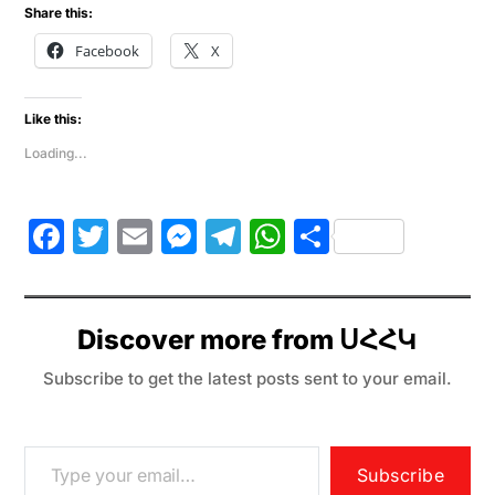
Share this:
Facebook
X
Like this:
Loading...
F
T
E
M
T
W
S
a
w
m
e
el
h
h
c
itt
ai
s
e
at
ar
e
er
l
s
gr
s
e
Discover more from ՍՀՀԿ
b
e
a
A
Subscribe to get the latest posts sent to your email.
o
n
m
p
o
g
p
k
er
Subscribe