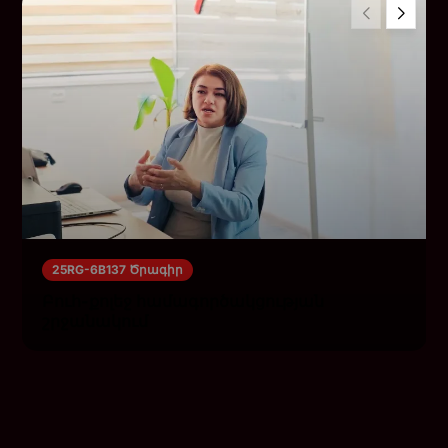
25RG-6B137 Ծրագիր
Բուհ-քոլեջ համագործակցության
շրջանակում