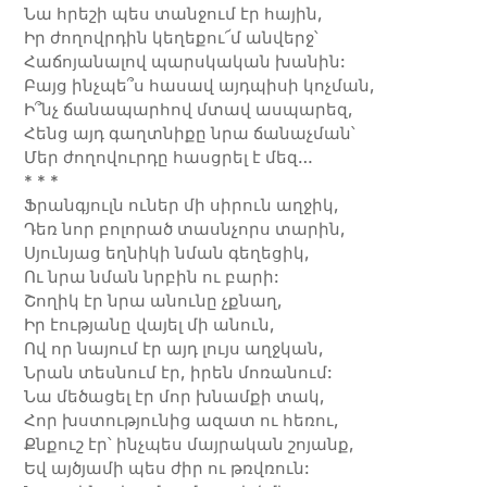
Նա հրեշի պես տանջում էր հային,
Իր ժողովրդին կեղեքու՜մ անվերջ՝
Հաճոյանալով պարսկական խանին:
Բայց ինչպե՞ս հասավ այդպիսի կոչման,
Ի՞նչ ճանապարհով մտավ ասպարեզ,
Հենց այդ գաղտնիքը նրա ճանաչման՝
Մեր ժողովուրդը հասցրել է մեզ…
* * *
Ֆրանգյուլն ուներ մի սիրուն աղջիկ,
Դեռ նոր բոլորած տասնչորս տարին,
Սյունյաց եղնիկի նման գեղեցիկ,
Ու նրա նման նրբին ու բարի:
Շողիկ էր նրա անունը չքնաղ,
Իր էությանը վայել մի անուն,
Ով որ նայում էր այդ լույս աղջկան,
Նրան տեսնում էր, իրեն մոռանում:
Նա մեծացել էր մոր խնամքի տակ,
Հոր խստությունից ազատ ու հեռու,
Քնքուշ էր՝ ինչպես մայրական շոյանք,
Եվ այծյամի պես ժիր ու թռվռուն: