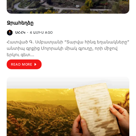
Ջրահեղձը
ՍՀՀԿ
4 ԱՄԻՍ AGO
Հատված Գ․ Սմբատյանի “Տարվա հինգ եղանակները”
անտիպ գրքից Մոլորակի միակ գյուղը, որի միջով
երկու գետ…
READ MORE