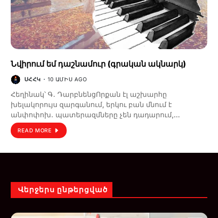
Նվիրում եմ դաշնամուր (գրական ակնարկ)
ՍՀՀԿ
10 ԱՄԻՍ AGO
Հեղինակ՝ Գ․ ԴարբնենցՈրքան էլ աշխարհը
խելակորույս զարգանում, երկու բան մնում է
անփոփոխ․ պատերազմները չեն դադարում,…
READ MORE
Վերջերս ընթերցված