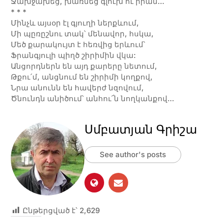
Ջախջախեց, խառնեց գլուխ ու իրան…
* * *
Մինչև այսօր էլ գյուղի ներքևում,
Մի պըռըշնու տակ՝ մենավոր, հսկա,
Մեծ քարակույտ է հեռվից երևում՝
Ֆրանգյուլի պիղծ շիրիմին վկա:
Անցորդներն են այդ քարերը նետում,
Թքու՛մ, անցնում են շիրիմի կողքով,
Նրա անունն են հավերժ նզովում,
Ծնունդն անիծում՝ անհու՜ն նողկանքով…
Սմբատյան Գրիշա
See author's posts
Ընթերցված է՝
2,629