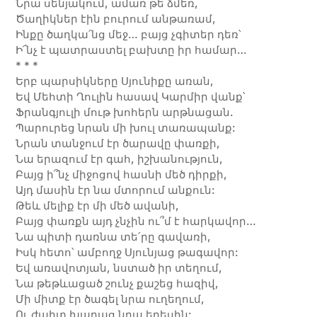
Նրա սենյակում, ամառ թե ձմեռ,
Ծաղիկներ էին բուրում անթառամ,
Ինքը ծաղկա՛նց մեջ… բայց չգիտեր դեռ՝
Ի՜նչ է պատրաստել բախտը իր համար…
* * *
Երբ պարսիկները Սյունիքը առան,
Եվ Մեհտի Ղուլին հասավ Կարմիր վանք՝
Ֆրանգյուլի մութ խոհերն արթնացան.
Պարուրեց նրան մի խուլ տառապանք:
Նրան տանջում էր ծարավը փառքի,
Նա երազում էր գահ, իշխանություն,
Բայց ի՞նչ միջոցով հասնի մեծ դիրքի,
Այդ մասին էր նա մտորում անքուն:
Թեև մելիք էր մի մեծ ավանի,
Բայց փառքն այդ չնչին ու՞մ է հարկավոր…
Նա պիտի դառնա տե՛րը գավառի,
Իսկ հետո՝ ամբողջ Սյունյաց թագավոր:
Եվ առավոտյան, նստած իր տեղում,
Նա թեթևացած շունչ քաշեց հազիվ,
Մի միտք էր ծագել նրա ուղեղում,
Ու ժպիտ խաղաց նրա երեսին: