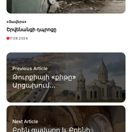
«Տավերս»
Շրվենանցի դպրոցը
17.08.2024
Previous Article
Թուրքիայի «քիթը»
Արցախում…
Next Article
Բղեն գավառը և Բղենի