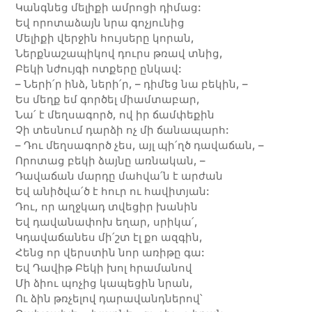
Կանգնեց մելիքի ամրոցի դիմաց:
Եվ որոտաձայն նրա գոչյունից
Մելիքի վերջին հույսերը կորան,
Ներքնաշապիկով դուրս թռավ տնից,
Բեկի նժույգի ոտքերը ընկավ:
– Ների՛ր ինձ, ների՛ր, – դիմեց նա բեկին, –
Ես մեղք եմ գործել միամտաբար,
Նա՛ է մեղսագործ, ով իր ճամփեքին
Չի տեսնում դարձի ոչ մի ճանապարհ:
– Դու մեղսագործ չես, այլ պի՛ղծ դավաճան, –
Որոտաց բեկի ձայնը առնական, –
Դավաճան մարդը մահվա՛ն է արժան
Եվ անիծվա՛ծ է հուր ու հավիտյան:
Դու, որ աղջկադ տվեցիր խանին
Եվ դավանափոխ եղար, սրիկա՛,
Կդավաճանես մի՛շտ էլ քո ազգին,
Հենց որ վերստին նոր առիթը գա:
Եվ Դավիթ Բեկի խոլ հրամանով
Մի ձիու պոչից կապեցին նրան,
Ու ձին թռչելով դարավանդներով՝