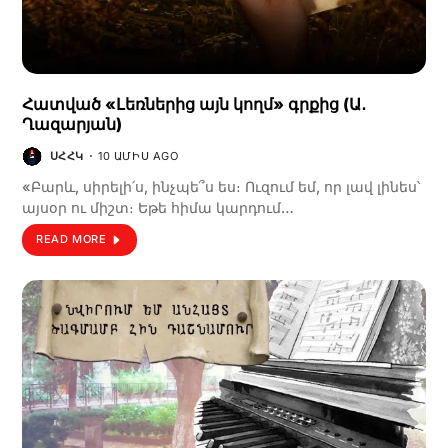
Հատված «Լեռներից այն կողմ» գրքից (Ա․
Ղազարյան)
ՍՀՀԿ
10 ԱՄԻՍ AGO
«­Բարև, սի­րե­լի՛ս, ինչ­պե՞ս ես։ Ու­զում եմ, որ լավ լի­նես՝
այ­սօր ու միշտ։ Ե­թե հի­մա կար­դում…
READ MORE