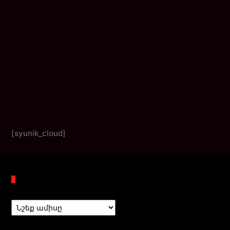
[syunik_cloud]
Պահոցներ