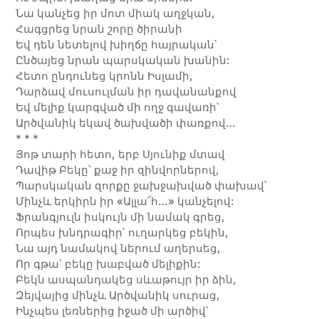
Նա կանչեց իր մոտ միակ աղջկան,
Հագցրեց նրան շորը ծիրանի
Եվ դեն նետելով խիղճը հայրական՝
Ընծայեց նրան պարսկական խանին:
Հետո ընդունեց կրոնն Իսլամի,
Դարձավ մուսուլման իր դավանանքով
Եվ մելիք կարգված մի ողջ գավառի՝
Արծվանիկ եկավ ծախվածի փառքով…
* * *
Յոթ տարի հետո, երբ Սյունիք մտավ
Դավիթ Բեկը՝ քաջ իր զինվորներով,
Պարսկական զորքը ջախջախված փախավ՝
Մինչև երկիրն իր «Ալլա՜հ…» կանչելով:
Ֆրանգյուլն իսկույն մի նամակ գրեց,
Որպես խնդրագիր՝ ուղարկեց բեկին,
Նա այդ նամակով ներում աղերսեց,
Որ գթա՛ բեկը խաբված մելիքին:
Բեկն ասպանդակեց սևաթույր իր ձին,
Զեյվայից մինչև Արծվանիկ սուրաց,
Ինչպես լեռներից իջած մի արծիվ՝