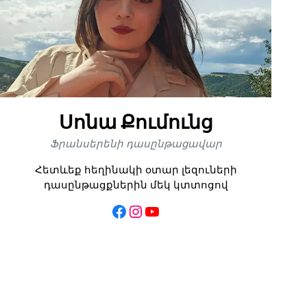
Սոնա Քումունց
Ֆրանսերենի դասընթացավար
Հետևեք հեղինակի օտար լեզուների
դասընթացքներին մեկ կտտոցով