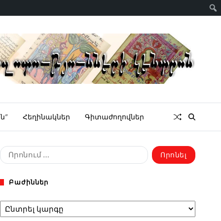
ն”
Հեղինակներ
Գիտաժողովներ
Բաժիններ