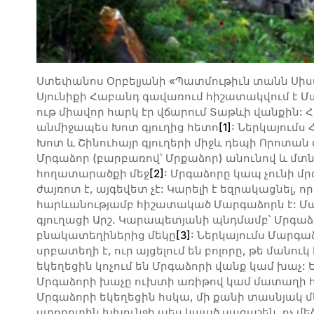
Ստեփանոս Օրբելյանի «Պատմութիւն տանն Սի
Սյունիքի Հաբանդ գավառում հիշատակվում է Մա
ութ միավոր հարկ էր վճարում Տաթևի վանքին: 
անմիջապես Խոտ գյուղից հետո
[1]
: Ներկայումս
Խոտ և Շինուհայր գյուղերի միջև դեպի Որոտան 
Մրգաձոր (բարբառով՝ Մրքաձոր) անունով և մտն
հողատարածքի մեջ
[2]
: Մրգաձորը կապ չունի մ
ժայռոտ է, այգեվետ չէ: Կարելի է եզրակացնել, որ
հարևանությամբ հիշատակած Մարգաձորն է: Մ
գյուղացի Արշ. Կարապետյանի պնդմամբ՝ Մրգաձ
բնակատեղիներից մեկը
[3]
: Ներկայումս Մարգ
սրբատեղի է, ուր այցելում են բոլորը, թե մանու
եկեղեցին կոչում են Մրգաձորի վանք կամ խաչ: 
Մրգաձորի խաչը ուխտի առիթով կամ մատաղի հա
Մրգաձորի եկեղեցին հսկա, մի քանի տասնյակ մ
ստորոտին խխունջի պես կպած սագաշեն, ոչ մեծ