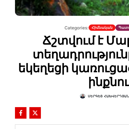
Categories:
Հիմնական
Պատմ
Ճշտվում է Մա
տեղադրությունը
եկեղեցի կառուցած
ինքնու
ՍԵՐԳԵՅ ՀԱԽՎԵՐԴՅԱ