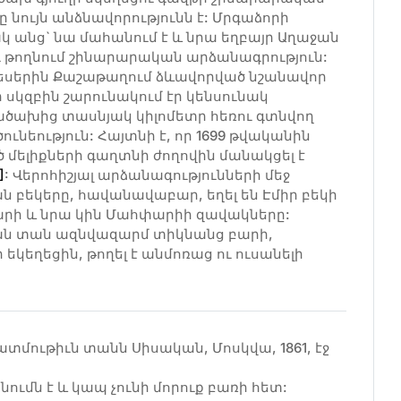
նույն անձնավորությունն է: Մրգաձորի
ակ անց` նա մահանում է և նրա եղբայր Աղաջան
ւ թողնում շինարարական արձանագրություն:
ի կեսերին Քաշաթաղում ձևավորված նշանավոր
 սկզբին շարունակում էր կենսունակ
նածախից տասնյակ կիլոմետր հեռու գտնվող
նեություն: Հայտնի է, որ 1699 թվականին
ծ մելիքների գաղտնի ժողովին մանակցել է
]
: Վերոհիշյալ արձանագությունների մեջ
ն բեկերը, հավանավաբար, եղել են Էմիր բեկի
արի և նրա կին Մահփարիի զավակները:
կան տան ազնվազարմ տիկնանց բարի,
եկեղեցին, թողել է անմոռաց ու ուսանելի
մութիւն տանն Սիսական, Մոսկվա, 1861, էջ
ւմն է և կապ չունի մորուք բառի հետ: