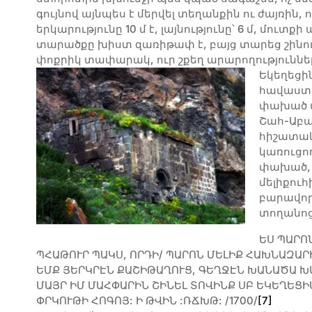
գույնով այնպես է մերվել տեղանքին ու ժայռին, 
երկարությունը 10 մ է, լայնությունը՝ 6 մ, մուտ
տարածքը խիստ զառիթափ է, բայց տարեց շինուհ
փոքրիկ տափարակ, ուր շքեղ արարողություններ
Եկեղեցի
հավաստմ
փախած մ
Շահ-Աբա
հիշատակո
կառուցողն
փախած, ա
մելիքուհ
բարավոր
տողանոց
ԵՍ ՊԱՐՈ
ՊՀԱԹՈՒՐ ՊԱԿՍ, ՈՐԴԻ/ ՊԱՐՈՆ ՄԵԼԻՔ ՀԱԽՆԱԶԱՐԻ
ԵՄՔ ՅԵՐԿՐԷՆ ՔԱՇԻԹԱՂՈՒՑ, ԳԵՂՋԷՆ ԽԱՆԱԾԱ ԽԱ
ՄԱՅՐ ԻՄ ՄԱՀՓԱՐԻՆ ՇԻՆԵԼ ՏՈՎԻՆՔ ՍԲ ԵԿԵՂԵՑԻ
ՓՐԿՈՒԹԻ ՀՈԳՈՅ: Ի ԹՎԻՆ :ՌՃԽԹ: /1700/
[7]