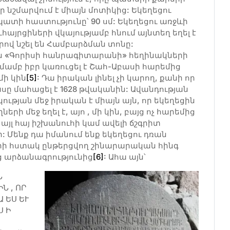
որ նշմարվում է միայն մոտիկից: Եկեղեցու
քի պատի հաստությունը՝ 90 սմ: Եկեղեցու առջևի
այրցիների վկայությամբ հնում այնտեղ եղել է
ով նշել են Համբարձման տոնը:
ն «Գորիսի հանրագիտարանի» հեղինակների
ամբ իբր կառուցել է Շահ-Աբասի հարեմից
ի կին
[5]
: Դա իրական լինել չի կարող, քանի որ
սը մահացել է 1628 թվականին: Ավանդության
ւթյան մեջ իրական է միայն այն, որ եկեղեցին
երի մեջ եղել է, այո , մի կին, բայց ոչ հարեմից
յլ հայ իշխանուհի կամ ավելի ճշգրիտ
ի: Մենք դա իմանում ենք եկեղեցու դռան
ի հստակ ընթերցվող շինարարական հինգ
 արձանագրությունից
[6]
: Ահա այն՝
Ն
Ն , ՈՐ
 ԵՍ ԵՒ
Ս Ի