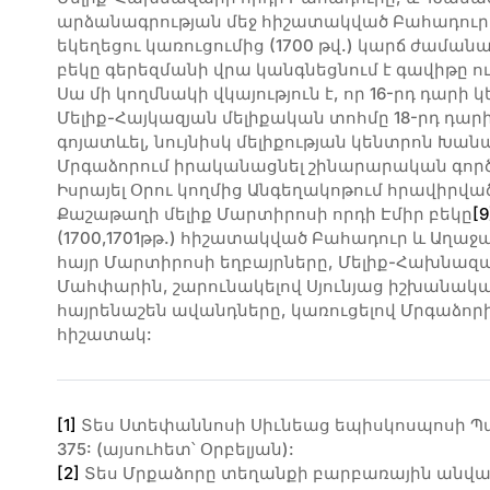
արձանագրության մեջ հիշատակված Բահադուրը 
եկեղեցու կառուցումից (1700 թվ.) կարճ ժաման
բեկը գերեզմանի վրա կանգնեցնում է գավիթը ո
Սա մի կողմնակի վկայություն է, որ 16-րդ դար
Մելիք-Հայկազյան մելիքական տոհմը 18-րդ դարի
գոյատևել, նույնիսկ մելիքության կենտրոն Խա
Մրգաձորում իրականացնել շինարարական գործու
Իսրայել Օրու կողմից Անգեղակոթում հրավիրվա
Քաշաթաղի մելիք Մարտիրոսի որդի Էմիր բեկը
[9
(1700,1701թթ.) հիշատակված Բահադուր և Աղաջա
հայր Մարտիրոսի եղբայրները, Մելիք-Հախնազ
Մահփարին, շարունակելով Սյունյաց իշխանա
հայրենաշեն ավանդները, կառուցելով Մրգաձորի 
հիշատակ:
[1]
Տես Ստեփաննոսի Սիւնեաց եպիսկոսպոսի Պատ
375: (այսուհետ՝ Օրբելյան):
[2]
Տես Մրքաձորը տեղանքի բարբառային անվանո