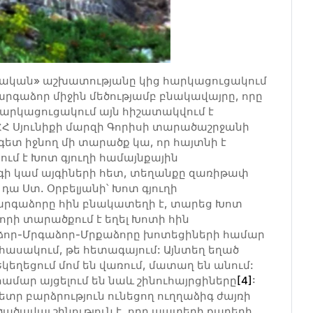
սական» աշխատությանը կից հարկացուցակում
րգաձոր միջին մեծությամբ բնակավայրը, որը
Հարկացուցակում այն հիշատակվում է
 ՀՀ Սյունիքի մարզի Գորիսի տարածաշրջանի
գետ իջնող մի տարածք կա, որ հայտնի է
ում է Խոտ գյուղի համայնքային
րգի կամ այգիների հետ, տեղանքը զառիթափ
 դա Ստ. Օրբելյանի՝ Խոտ գյուղի
արգաձորը հին բնակատեղի է, տարեց Խոտ
որի տարածքում է եղել Խոտի հին
աձոր-Մրգաձոր-Մրքաձորը խոտեցիների համար
կ հասակում, թե հետագայում: Այնտեղ եղած
Եկեղեցում մոմ են վառում, մատաղ են անում:
մար այցելում են նաև շինուհայրցիները
[4]
:
ետր բարձրություն ունեցող ուղղաձիգ ժայռի
ածավալ շինություն է, որը պատերի քարերի