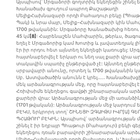
Այսպիսով՝ Մրգաձորի գողտրիկ եկեղեցին շինել ե
Խանածախ գյուղում ապրող Քաշաթաղի
ՄելիքՀախնազարի որդի Բահադուր բեկը (Պհաթ
Պակ) և նրա մայր, Մելիք-Հախնազարի կին Մահ
1700 թվականին: Մրգաձորը Խանածախից հեռու 
45 կմ
[8]
: Հայրենաշեն Մահփարին, թերևս, ծագո
եղել է Մրգաձորից կամ Խոտից և լավատեղյակ լի
էր իր որդու հետ այնտեղ եկեղեցի կառուցել: Մ
հայտնաբերվել է երկար ու նեղ սալ քարի վրա ա
տակավին սպառիչ ընթերցված չէ: Այնտեղ ընթե
սրբավայրի անունը, որտեղ և 1700 թվականին կառ
Սբ. Աստվածածին անունն է կրել….. Խանածախց
մեկ արձանագրության մեջ, որը հայտնաբերվել է
Հռիփսիմե եկեղեցու գավթի շինարարական արձա
քարերի վրա: Արձանագրության մեջ մի առանձ
(1701 թվական): Արձանագրության մեջ կարդում 
ԲԷԿՍ, երկրորդ տող՝ ՇԻՆԵՑԻ ԶԳԱԻԹՍ ԻՎՐ[Ա] ԳԵ
ՊՀԱԹՈՒՐ ԲԷԿԻՆ: Այսպիսով` արձանագրության մե
շինել է իր եղբայր Պհաթուր (Բահադուր) բեկի 
եկեղեցու դռան բարավորի շինարարական արձ
Մելիք-Հախնազարի որդի Բահադուրը, և’ Խանա