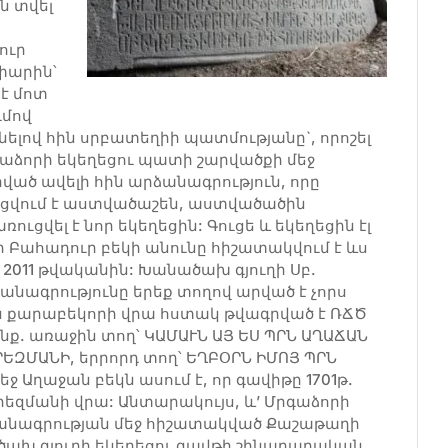
ն տվել
ուր
փարին՝
է մոտ
ւմով
նելով հին սրբատեղիի պատմությանը`, որոշել
րգաձորի եկեղեցու պատի շարվածքի մեջ
րված ավելի հին արձանագրություն, որը
րցվում է աստվածաշեն, աստվածածին
ուցվել է նոր եկեղեցին: Գուցե և եկեղեցին էլ
ի Բահադուր բեկի անունը հիշատակվում է ևս
 2011 թվականին: Խանածախ գյուղի Սբ.
նագրությունը երեք տողով արված է չորս
ին քարաբեկորի վրա հստակ թվագրված է ՌՃԾ
ենք. առաջին տող՝ ԿԱՄԱՒՆ ԱՅ ԵՍ ՊՐՆ ԱՂԱՃԱՆ
ՐԵԶՄԱՆԻ, երրորդ տող՝ ԵՂԲՕՐՆ ԻՄՈՅ ՊՐՆ
ջ Աղաջան բեկն ասում է, որ գավիթը 1701թ.
գերեզմանի վրա: Անտարակույս, և’ Մրգաձորի
անագրության մեջ հիշատակված Քաշաթաղի
ծախ գյուղի եկեղեցու գավթի շինարարական