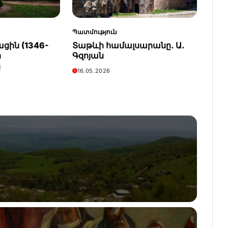
Պատմություն
ցին (1346-
Տաթևի համալսարանը․ Ա․
ի
Գզոյան
ը
16.05.2026