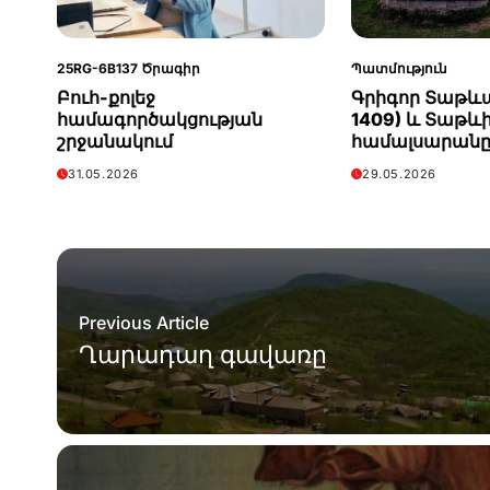
25RG-6B137 Ծրագիր
Պատմություն
Բուհ-քոլեջ
Գրիգոր Տաթևա
համագործակցության
1409) և Տաթև
շրջանակում
համալսարան
31.05.2026
29.05.2026
Previous Article
Ղարադաղ գավառը