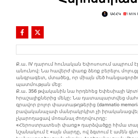
ՍՀՀԿ
1 MIN
Ք.ա. IV դարում հունական Եփոսոսում ապրում է
անունով: Նա հավերժ փառք ձեռք բերելու մոլու
անգրագետ, մտածեց, որ միայն մեծ հանցագործու
պատմության մեջ:
Ք.ա. 356 թվականին նա հրդեհեց Եփեսիայի Ար
հրաշալիքներից մեկը: Նա դատապարտվեց մահա
գրավոր բոլոր փաստաթղթերից (damnatio memori
բավականաչափ մանրակրկիտ չի իրականացվել, 
չկարողացավ մոռանալ ժողովուրդը:
«Հերոստրատեսի փառք» դարձվածքը հիմա տարա
նշանակում է «այն մարդը, ով ձգտում է ամեն գնո