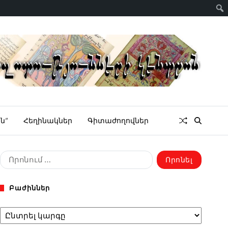
ն”
Հեղինակներ
Գիտաժողովներ
Բաժիններ