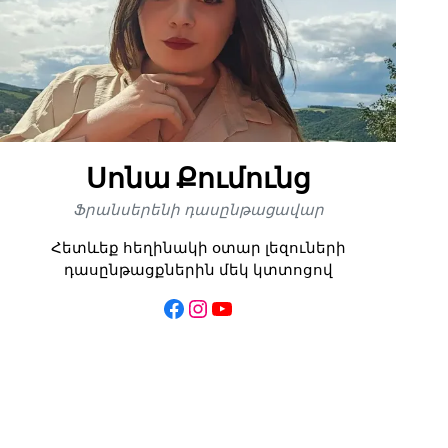
Սոնա Քումունց
Ֆրանսերենի դասընթացավար
Հետևեք հեղինակի օտար լեզուների
դասընթացքներին մեկ կտտոցով