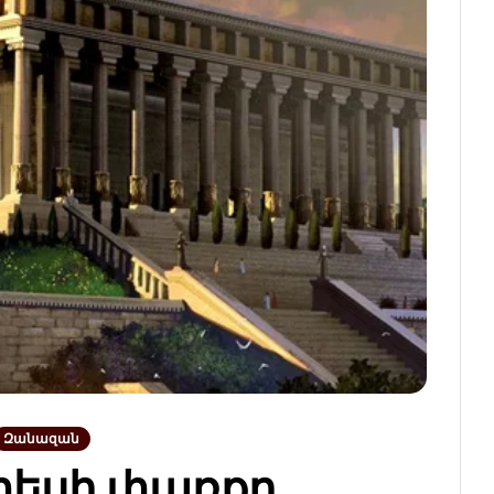
Զանազան
եսի փառքը