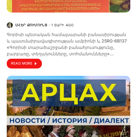
ՄՀԵՐ ՔՈՒՄՈՒՆՑ
1 ՏԱՐԻ AGO
Գորիսի պետական համալսարանի բանասիրության
և պատմաիրավագիտության ամբիոնի և 25RG-6B137
«Գորիսի տարածաշրջանի բանահյուսությունը,
բարբառը, տեղանունները, տոհմանունները»…
READ MORE