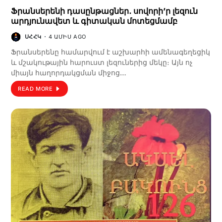
Ֆրանսերենի դասընթացներ․ սովորի’ր լեզուն
արդյունավետ և գիտական մոտեցմամբ
ՍՀՀԿ
4 ԱՄԻՍ AGO
Ֆրանսերենը համարվում է աշխարհի ամենագեղեցիկ
և մշակութային հարուստ լեզուներից մեկը։ Այն ոչ
միայն հաղորդակցման միջոց…
READ MORE