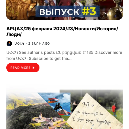
АРЦАХ/25 февраля 2024/#3/Новости/История/
Люди/
ՍՀՀԿ
2 ՏԱՐԻ AGO
ՍՀՀԿ See author's posts Ընթերցված է՝ 135 Discover more
from ՍՀՀԿ Subscribe to get the…
READ MORE