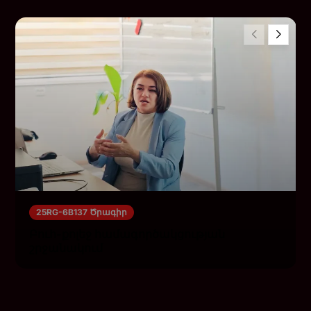
25RG-6B137 Ծրագիր
Բուհ-քոլեջ համագործակցության
շրջանակում