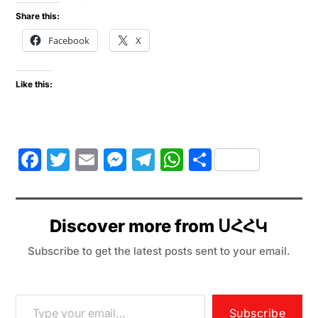
Share this:
Facebook
X
Like this:
F
T
E
M
T
W
S
a
w
m
e
el
h
h
c
itt
ai
s
e
at
ar
e
er
l
s
gr
s
e
Discover more from ՍՀՀԿ
b
e
a
A
Subscribe to get the latest posts sent to your email.
o
n
m
p
o
g
p
Subscribe