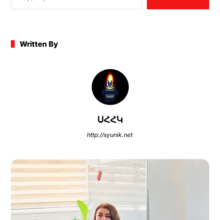
k
er
Written By
ՍՀՀԿ
http://syunik.net