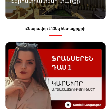
Հերոստրատեսի փառքը
Հնարավոր է՝ Ձեզ հետաքրքրի