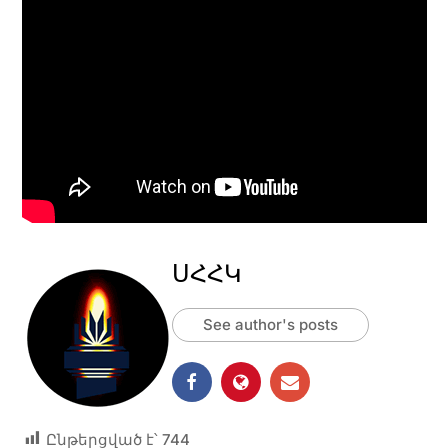
ՍՀՀԿ
See author's posts
Ընթերցված է՝
744