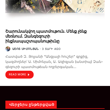
Շարունակվող պատմութուն․ Մենք չենք
մեռնում․ Զանգեզուրի
ինքնապաշտպանութիւնը
ԱՇՈՏ ՍԻՄՈՆՅԱՆ
3 ՏԱՐԻ AGO
Հատված Զ․ Յոլյանի “Անցյալի հուշեր” գրքից,
կազմողներ՝ Ա․ Սիմոնյան, Ա․ Ազիզյան (անտիպ) Զան­
գե­զու­րի պատ­մու­թեան ող­բեր­գա­կան…
READ MORE
Վերջերս ընթերցված