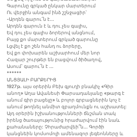
Գարունը գրկած ընկար մարտերում
Ու վերջին անգամ ինձ շշնջացիր՝
-Արդեն գարու՜ն է…
Արդեն գարուն է և դու չես գալիս,
Եվ դու չես գալիս ձորերով անցնում,
Բայց քո մարտերում գրկած գարունը
Լցվել է քո շեն հանդ ու ձորերը,
Եվ քո փոխարեն աշխարհում մեր նոր
Հազար շուրթեր են բացվում ծիծաղով,
Ասում՝ գարու՜ն է …
******
ԱՆՑՅԱԼԻ ԲԱՐՔԵՐԻՑ
1927թ. այս օրերին Բեխ գյուղի բնակիչ «Գիր
անող» Աղա Ավանեսի Փարսադանյանը «թարգ է
անում գիր բացելը» և բոլոր գրբացներին կոչ է
անում թողնել անմիտ զբաղմունքն ու աշխատել:
Այդ օրերին իշխանությունների ճնշման տակ
իրենց ծառայությունից հրաժարվում էին նաև
քահանաները: Չհրաժարվեի՞ն… Գործի
կանցնեին կոմսոմոլի ամենազոր լեգեոնները և