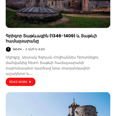
Գրիգոր Տաթևացին (1346-1409) և Տաթևի
համալսարանը
ՍՀՀԿ
2 ԱՄԻՍ AGO
Սկիզբը Արտակ Գզոյան Հովհաննես Որոտնեցու
մահվանից հետո Տաթևի համալսարանի
րաբունապետ դարձավ նրա տաղանդավոր
աշակերտ և…
READ MORE