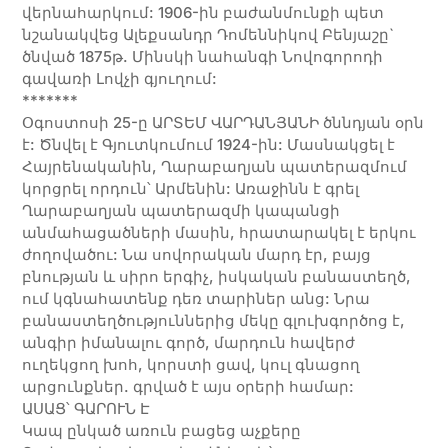
վերնահարկում: 1906-ին բաժանմունքի պետ
նշանակվեց Ալեքսանդր Դոմեննիկով Բենյաշը`
ծնված 1875թ. Մինսկի նահանգի Նովոգորոդի
գավառի Լովչի գյուղում:
*******
Օգոստոսի 25-ը ԱՐՏԵՄ ՎԱՐԴԱՆՅԱՆԻ ծննդյան օրն
է: Ծնվել է Գյուտկումում 1924-ին: Մասնակցել է
Հայրենականին, Ղարաբաղյան պատերազմում
կորցրել որդուն՝ Արմենին: Առաջինն է գրել
Ղարաբաղյան պատերազմի կապանցի
անմահացածների մասին, հրատարակել է երկու
ժողովածու: Նա սովորական մարդ էր, բայց
բնության և սիրո երգիչ, իսկական բանաստեղծ,
ում կգնահատենք դեռ տարիներ անց: Նրա
բանաստեղծություններից մեկը գլուխգործոց է,
անգիր իմանալու գործ, մարդուն հավերժ
ուղեկցող խոհ, կորստի ցավ, կուլ գնացող
արցունքներ. գրված է այս օրերի համար:
ԱՍԱՑ՝ ԳԱՐՈՒՆ Է
Կապ ընկած առուն բացեց աչքերը