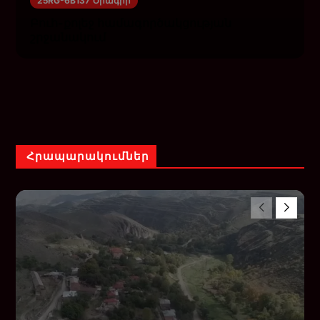
25RG-6B137 Ծրագիր
Բուհ-քոլեջ համագործակցության
շրջանակում
Հրապարակումներ