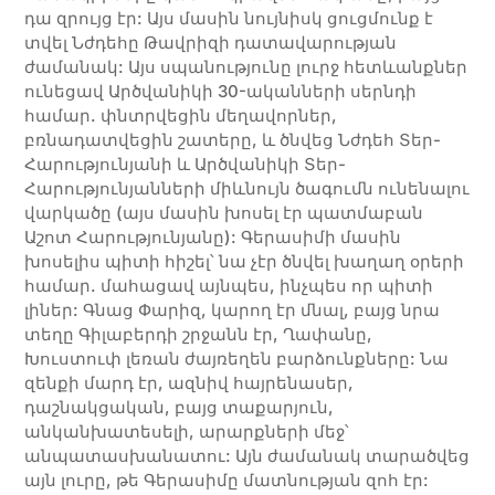
դա զրույց էր: Այս մասին նույնիսկ ցուցմունք է
տվել Նժդեհը Թավրիզի դատավարության
ժամանակ: Այս սպանությունը լուրջ հետևանքներ
ունեցավ Արծվանիկի 30-ականների սերնդի
համար. փնտրվեցին մեղավորներ,
բռնադատվեցին շատերը, և ծնվեց Նժդեհ Տեր-
Հարությունյանի և Արծվանիկի Տեր-
Հարությունյանների միևնույն ծագումն ունենալու
վարկածը (այս մասին խոսել էր պատմաբան
Աշոտ Հարությունյանը): Գերասիմի մասին
խոսելիս պիտի հիշել՝ նա չէր ծնվել խաղաղ օրերի
համար. մահացավ այնպես, ինչպես որ պիտի
լիներ: Գնաց Փարիզ, կարող էր մնալ, բայց նրա
տեղը Գիլաբերդի շրջանն էր, Ղափանը,
Խուստուփ լեռան ժայռեղեն բարձունքները: Նա
զենքի մարդ էր, ազնիվ հայրենասեր,
դաշնակցական, բայց տաքարյուն,
անկանխատեսելի, արարքների մեջ՝
անպատասխանատու: Այն ժամանակ տարածվեց
այն լուրը, թե Գերասիմը մատնության զոհ էր: