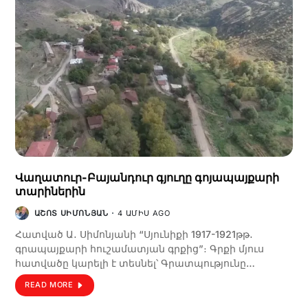
Վաղատուր-Բայանդուր գյուղը գոյապայքարի
տարիներին
ԱՇՈՏ ՍԻՄՈՆՅԱՆ
4 ԱՄԻՍ AGO
Հատված Ա․ Սիմոնյանի “Սյունիքի 1917-1921թթ․
գրապայքարի հուշամատյան գրքից”։ Գրքի մյուս
հատվածը կարելի է տեսնել՝ Գրատպությունը…
READ MORE