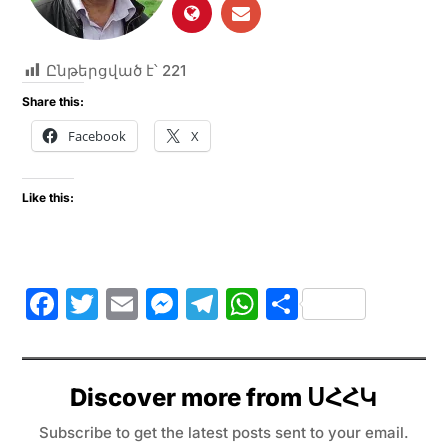
Ընթերցված է՝
221
Share this:
Facebook
X
Like this:
F
T
E
M
T
W
S
a
w
m
e
el
h
h
c
itt
ai
s
e
at
ar
e
er
l
s
gr
s
e
Discover more from ՍՀՀԿ
b
e
a
A
Subscribe to get the latest posts sent to your email.