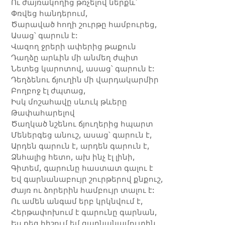
Ու ժայռակողից թռչելով ներքև՝
Փռվեց հանդերում,
Ծարաված հողի շուրթը համբուրեց,
Ասաց՝ գարուն է:
Վազող ջրերի ափերից թաքուն
Դաղձը արևին մի անմեղ ժպիտ
Նետեց կարոտով, ասաց՝ գարուն է:
Դեղձենու ճյուղին մի վարդակարմիր
Բողբոջ էլ ժպտաց,
Իսկ մոշահավը սևուկ թևերը
Թափահարելով
Ծաղկած նշենու ճյուղերից հպարտ
Մեներգեց անուշ, ասաց՝ գարուն է,
Արդեն գարուն է, արդեն գարուն է,
Ձնհալից հետո, ախ ինչ էլ լինի,
Գիտեմ, գարունը հաստատ գալու է
Եվ գարնանաբույր շուրթերով քնքուշ,
Ժայռ ու ձորերին համբույր տալու է:
Ու ամեն անգամ երբ կրկնվում է,
Հերթափոխում է գարունը գարնան,
Ես քեզ հիշում եմ գարնանամուտին.