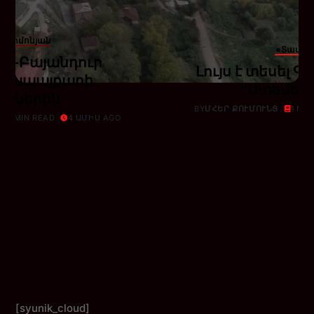
տ Սիմոնյան
«Տավեր
ր-Բայանդուր
Լույս է տեսել 
գոյապայքարի
“Ստեմել”
րիներին
BY
ՄՀԵՐ ՔՈՒՄՈՒՆՑ
1 MI
1 MIN READ
4 ԱՄԻՍ AGO
[syunik_cloud]