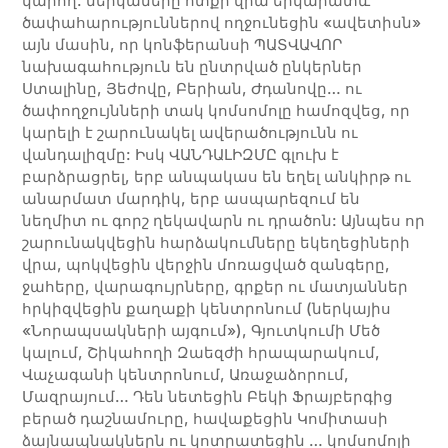
կարող. ներկաները ոտքի վրա երկարատև
ծափահարություններով ողջունեցին «ավետիսն»
այն մասին, որ կոնֆերանսի ՊԱՏՎԱՎՈՐ
նախագահություն են ընտրված ընկերներ
Ստալինը, Յեժովը, Բերիան, Ժդանովը… ու
ծափողջույնների տակ կոմսոմոլը համոզվեց, որ
կարելի է շարունակել ավերածությունն ու
վանդալիզմը: Իսկ ՎԱՆԴԱԼԻԶՄԸ գլուխ է
բարձրացրել, երբ անպակաս են եղել անկիրթ ու
անարմատ մարդիկ, երբ ասպարեզում են
նեղմիտ ու գորշ ղեկավարն ու դրածոն: Այնպես որ
շարունակվեցին հարձակումները եկեղեցիների
վրա, պոկվեցին վերջին մոռացված զանգերը,
ջահերը, վարագույրները, գրքեր ու մատյաններ
հրկիզվեցին քաղաքի կենտրոնում (ներկայիս
«Նորապսակների այգում»), Գյուտկումի Մեծ
կալում, Շիկահողի Զաեզժի հրապարակում,
Վաչագանի կենտրոնում, Առաջաձորում,
Մազրայում… Դեն նետեցին Բեկի Ֆրայբերգից
բերած դաշնամուրը, հավաքեցին Կոմիտասի
ձայնապնակներն ու կոտրատեցին … կոմսոմոլի