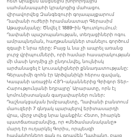
հետ Արաքսն անցնելիս խորհրդային
սահմանապահի կրակոցից մահացու
վիրավորվեց Զանգեզուրի գոյապայքարում
Ղափանի ուժերի հրամանատար Գերասիմ
Աթաջանյանը: Ծնվել է 1889–ին Գյուտկումում:
Ղափանի պաշտպանության, տեղացիների ոգու
ամրապնդման, հաղթանակներ տանելու գործում
զգալի է նրա դերը: Բայց և նա չի ապրել առանց
լուրջ վրիպումների, որի համար հասարակության
մի մասի կողմից չի ընդունվել, նույնիսկ
արժանացել է կուսակիցների քննադատությանը:
Գերասիմի զոհն էր Արծվանիկի հերոս զավակ,
Կապանի առաջին ՀՅԴ-ականներից Գրիգոր Տեր-
Հարությունյանի եղբայրը՝ Արարատը, որն էլ
կոմունիստական գաղափարներ ուներ:
Դաշնակցական խմբապետը, Ղափանի բանտում
մաուզերի 7 գնդակ պարպելով երիտասարդի
վրա, վերջ տվեց նրա կյանքին: Հետո, իհարկե
պատճառաբանվեց, որ «մեծամասնականը»
մարդ էր ուղարկել Գորիս, որպեսզի
համակիրները գան ու գրավեն Ղափանը, բայց