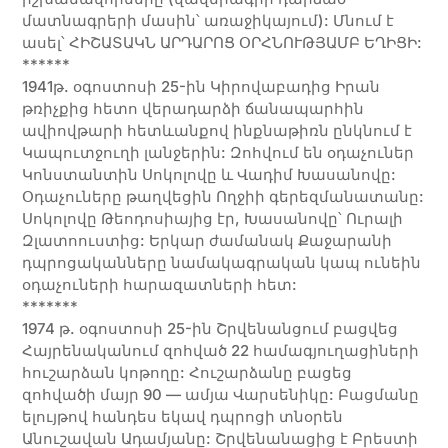
մատնագրերի մասին՝ առաջիկայում): Մնում է
ասել՝ ՀԻՇԱՏԱԿՆ ԱՐԴԱՐՈՑ ՕՐՀՆՈՒԹՅԱՄԲ ԵՂԻՑԻ:
******
1941թ. օգոստոսի 25-ին Կիրովաբադից Իրան
թռիչքից հետո վերադարձի ճանապարհին
ավիովթարի հետևանքով ինքնաթիռն ընկնում է
Կապուտջուղի լանջերին: Զոհվում են օդաչուներ
Կոնստանտին Սոկոլովը և Վադիմ Խասանովը:
Օդաչուները թաղվեցին Ողջիի գերեզմանատանը:
Սոկոլովը Թեոդոսիայից էր, Խասանովը՝ Ուրալի
Զլատոուստից: Երկար ժամանակ Քաջարանի
դպրոցականները նամակագրական կապ ունեին
օդաչուների հարազատների հետ:
*******
1974 թ. օգոստոսի 25-ին Շրվենանցում բացվեց
Հայրենականում զոհված 22 համագյուղացիների
հուշարձան կոթողը: Հուշարձանը բացեց
զոհվածի մայր 90 — ամյա Վարսենիկը: Բացմանը
ելույթով հանդես եկավ դպրոցի տնօրեն
Անուշավան Ադամյանը: Շրվենանացից է Բրեստի