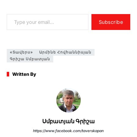
o
n
m
p
o
g
p
k
er
Subscribe
«Տավերս»
Արմինե Հովհաննիսյան
Գրիշա Սմբատյան
Written By
Սմբատյան Գրիշա
https://www.facebook.com/taverskapan