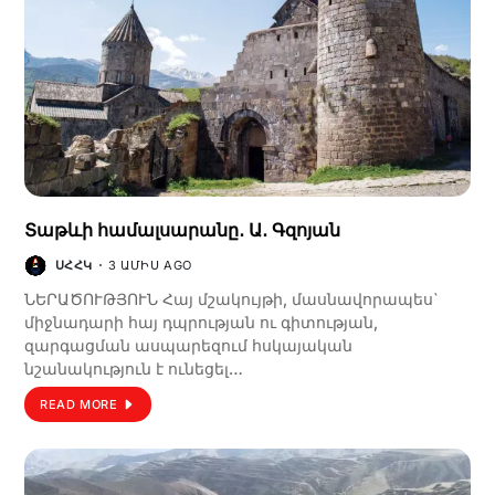
Տաթևի համալսարանը․ Ա․ Գզոյան
ՍՀՀԿ
3 ԱՄԻՍ AGO
ՆԵՐԱԾՈՒԹՅՈՒՆ Հայ մշակույթի, մասնավորապես`
միջնադարի հայ դպրության ու գիտության,
զարգացման ասպարեզում հսկայական
նշանակություն է ունեցել…
READ MORE