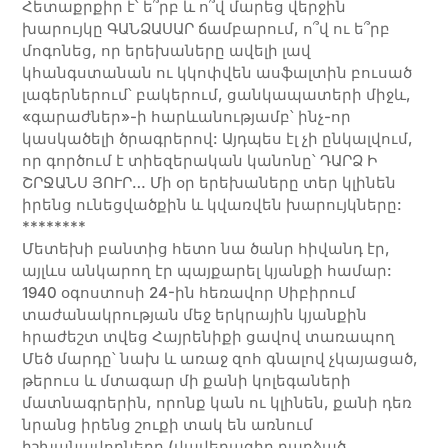
Հետաքրքիր է՝ ե՞րբ և ո՞վ մարեց վերջին
խարույկը ԳԱՆՁԱՍԱՐ ճամբարում, ո՞վ ու ե՞րբ
մոգոնեց, որ երեխաները ավելի լավ
կհանգստանան ու կկոփվեն ասֆալտին բուսած
լագերներում՝ բակերում, ցանկապատերի միջև,
«գարաժներ»-ի հարևանությամբ՝ ինչ-որ
կասկածելի ծրագրերով: Այդպես էլ չի ընկալվում,
որ գործում է տիեզերական կանոնը՝ ԴԱՐՁ Ի
ՇՐՋԱՆՍ ՅՈՒՐ… Մի օր երեխաները տեր կլինեն
իրենց ունեցվածքին և կվառվեն խարույկները:
********
Մետեխի բանտից հետո նա ծանր հիվանդ էր,
այլևս անկարող էր պայքարել կյանքի համար:
1940 օգոստոսի 24-ին հեռավոր Սիբիրում
տաժանակրության մեջ երկրային կյանքին
հրաժեշտ տվեց Հայրենիքի ցավով տառապող
Մեծ մարդը՝ նախ և առաջ զոհ գնալով չկայացած,
թերուս և մտագար մի քանի կոլեգաների
մատնագրերին, որոնք կան ու կլինեն, քանի դեռ
նրանց իրենց շուքի տակ են առնում
իշխանավորները (վավերագիր դարձած