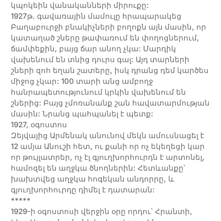
կպոկեին վանականների միրուքը:
1927թ. գավառային մամուլը հրապարակեց
Բաղաբուրջի բնակիչների բողոքն այն մասին, որ
կատաղած շները թափառում են փողոցներում,
ճամփեքին, բայց ճար անող չկա: Մարդիկ
վախենում են տնից դուրս գալ: Այդ տարների
շների զոհ եղան շատերը, իսկ դրանց դեմ կարծես
միջոց չկար: 100 տարի անց ամբողջ
հանրապետությունում կրկին վախենում են
շներից: Բայց չմոռանանք շան հավատարմության
մասին: Նրանց պահպանել է պետք:
1927, օգոստոս
Զեյվայից Արմենակ անունով մեկն ամուսնացել է
12 ամյա Անուշի հետ, ու քանի որ ոչ եկեղեցի կար
որ թույլատրեր, ոչ էլ գյուղխորհուրդն է արտոնել,
համոզել են աղջկա ծնողներին: Հետևանքը՝
խախտվեց աղջկա հոգեկան անդորրը, և
գյուղխորհուրդը դիմել է դատարան:
*****
1929-ի օգոստոսի վերջին օրը որդու՝ Հրանտի,