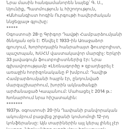
Նրա մասին հանգամանորեն նայեք՝ Գ. Ս.,
Սյունիք, Պատմություն և հիշողություն,
«Անհանգիստ հոգին Ուրգութի հավերժական
ննջեցյալ» գլուխը:
*****
Օգոստոսի 28-ը Գրիգոր Դավթի Համբարձումյանի
ծննդյան օրն է: Ծնվել է 1933-ին Առաջաձոր
գյուղում, Խորհրդային հանրահայտ ֆուտբոլիստ,
պաշտպան, ԽՍՀՄ վաստակավոր մարզիչ: Երկրի
33 լավագույն ֆուտբոլիստներից էր: Նրա
գլխավորությամբ «Լեռնագործը » զբաղեցրել է
առաջին հորիզոնականը Բ խմբում: Դավիթ
Համբարձումյանի հայրն էր, ընդունված
մարզաշխարհում, խորին ակնածանքի
արժանացած Կապանում: Մահացել է 2014 թ.:
Խոնարհում նրա հիշատակին:
*******
1937թ. օգոստոսի 20-ին Ղափանի բանվորական
ակումբում բացվեց շրջանի կոմսոմոլի 12-րդ
կոնֆերանսը: Այն տարիներին այլ կերպ լինել չէր