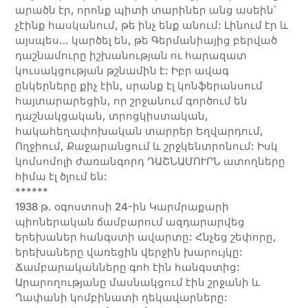
արածն էր, որոնք պիտի տարիներ անց ասեին՝
չէինք հասկանում, թե ինչ ենք անում: Լինում էր և
այսպես… կարծել են, թե Գերմանիայից բերված
դաշնամուրը իշխանության ու հարազատ
կուսակցության թշնամին է: Իբր ավագ
ընկերները քիչ էին, սրանք էլ կոնֆերանսում
հայտարարեցին, որ շրջանում գործում են
դաշնակցական, տրոցկիստական,
հակահեղափոխական տարրեր Եղվարդում,
Ողջիում, Քաջարանցում և շրջկենտրոնում: Իսկ
կոմսոմոլի ժառանգորդ ԴԱՇՆԱՄՈՒՐՆ ատողները
հիմա էլ ծլում են:
******
1938 թ. օգոստոսի 24-ին Կարմրաքարի
պիոներական ճամբարում ազդարարվեց
երեխաներ հանգստի ավարտը: Հնչեց շեփորը,
երեխաները վառեցին վերջին խարույկը:
Ճամբարականները գոհ էին հանգստից:
Արարողությանը մասնակցում էին շրջանի և
Ղափանի կոմբինատի ղեկավարները: