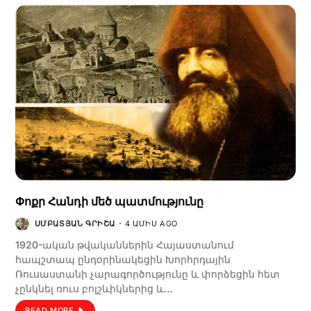
Փոքր Հանդի մեծ պատմությունը
ՍՄԲԱՏՅԱՆ ԳՐԻՇԱ
4 ԱՄԻՍ AGO
1920-ական թվականներին Հայաստանում
հապշտապ ընդօրինակեցին Խորհրդային
Ռուսաստանի չարագործությունը և փորձեցին հետ
չընկնել ռուս բոլշևիկներից և…
READ MORE