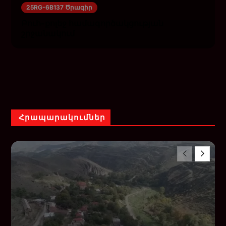
25RG-6B137 Ծրագիր
Բուհ-քոլեջ համագործակցության
շրջանակում
Հրապարակումներ