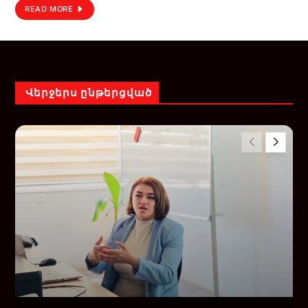
READ MORE
Վերջերս ընթերցված