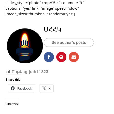
slides_style=”photo” crop=”5:4″ columns=”3″ 
captions=”yes” link=”image” speed=”slow” 
image_size=”thumbnail” random=”yes”]
ՍՀՀԿ
See author's posts
Ընթերցված է՝
323
Share this:
Facebook
X
Like this: