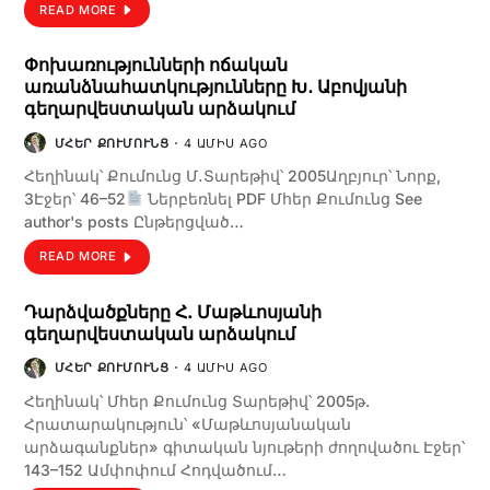
READ MORE
Փոխառությունների ոճական
առանձնահատկությունները Խ․ Աբովյանի
գեղարվեստական արձակում
ՄՀԵՐ ՔՈՒՄՈՒՆՑ
4 ԱՄԻՍ AGO
Հեղինակ՝ Քումունց Մ․Տարեթիվ՝ 2005Աղբյուր՝ Նորք,
3Էջեր՝ 46–52
Ներբեռնել PDF Մհեր Քումունց See
author's posts Ընթերցված…
READ MORE
Դարձվածքները Հ. Մաթևոսյանի
գեղարվեստական արձակում
ՄՀԵՐ ՔՈՒՄՈՒՆՑ
4 ԱՄԻՍ AGO
Հեղինակ՝ Մհեր Քումունց Տարեթիվ՝ 2005թ.
Հրատարակություն՝ «Մաթևոսյանական
արձագանքներ» գիտական նյութերի ժողովածու Էջեր՝
143–152 Ամփոփում Հոդվածում…