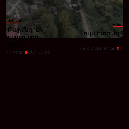
տ Սիմոնյան
«Տավեր
ր-Բայանդուր
Լույս է տեսել 
գոյապայքարի
“Ստեմել”
րիներին
BY
ՄՀԵՐ ՔՈՒՄՈՒՆՑ
1 MI
1 MIN READ
4 ԱՄԻՍ AGO