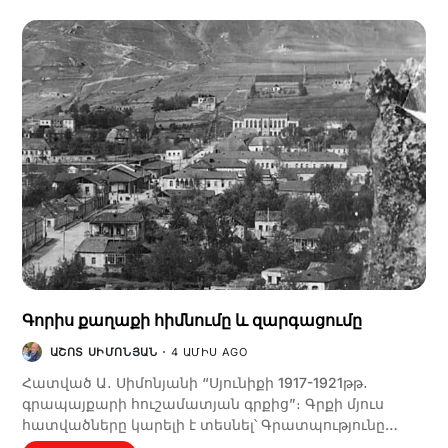
Գորիս քաղաքի հիմնումը և զարգացումը
ԱՇՈՏ ՍԻՄՈՆՅԱՆ
4 ԱՄԻՍ AGO
Հատված Ա․ Սիմոնյանի “Սյունիքի 1917-1921թթ․
գրապայքարի հուշամատյան գրքից”։ Գրքի մյուս
հատվածները կարելի է տեսնել՝ Գրատպությունը…