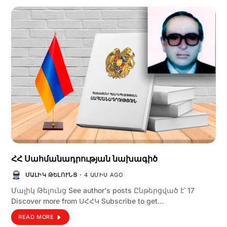
ՀՀ ­Սահ­մա­նադ­րութ­յան նա­խա­գիծ
ՄԱԼԻԿ ԹԵԼՈՒՆՑ
4 ԱՄԻՍ AGO
Մալիկ Թելունց See author's posts Ընթերցված է՝ 17
Discover more from ՍՀՀԿ Subscribe to get…
READ MORE