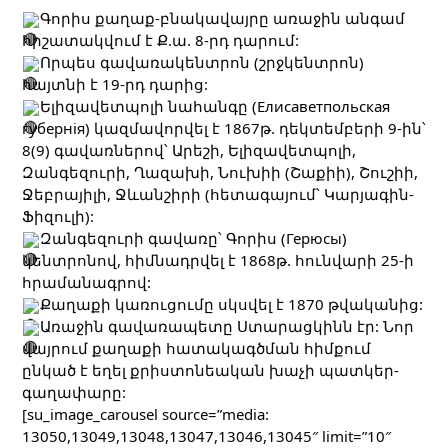
Գորիս քաղաք-բնակավայրը առաջին անգամ 
հիշատակվում է Ք.ա. 8-րդ դարում:
Որպես գավառակենտրոն (շրջկենտրոն) 
հայտնի է 19-րդ դարից:
Ելիզավետպոլի նահանգը (Елисаветпольская 
губернiя) կազմավորվել է 1867թ. դեկտեմբերի 9-ին՝ 
8(9) գավառներով՝ Արեշի, Ելիզավետպոլի, 
Զանգեզուրի, Ղազախի, Նուխիի (Շաքիի), Շուշիի, 
Ջեբրայիլի, Ջևանշիրի (հետագայում՝ Կարյագին-
Ֆիզուլի):
Զանգեզուրի գավառը՝ Գորիս (Герюсы) 
կենտրոնով, հիմնադրվել է 1868թ. հունվարի 25-ի 
հրամանագրով:
Քաղաքի կառուցումը սկսվել է 1870 թվականից:
Առաջին գավառապետը Ստարացկինն էր: Նոր 
վայրում քաղաքի հատակագծման հիմքում 
ընկած է եղել քրիստոնեական խաչի պատկեր-
գաղափարը:
[su_image_carousel source=”media: 
13050,13049,13048,13047,13046,13045″ limit=”10″ 