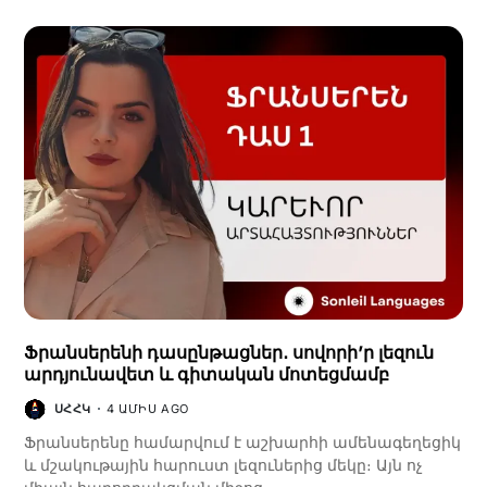
Ֆրանսերենի դասընթացներ․ սովորի’ր լեզուն
արդյունավետ և գիտական մոտեցմամբ
ՍՀՀԿ
4 ԱՄԻՍ AGO
Ֆրանսերենը համարվում է աշխարհի ամենագեղեցիկ
և մշակութային հարուստ լեզուներից մեկը։ Այն ոչ