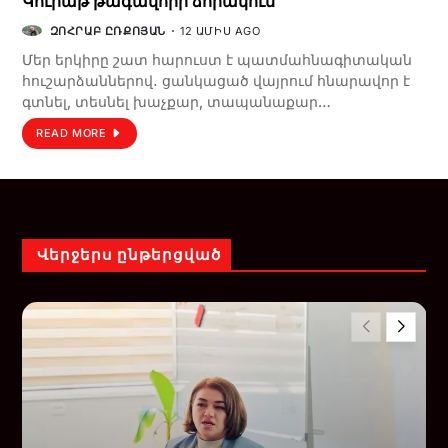
Կուրաթ թագավորի ձորակում
ԶՈՀՐԱԲ ԸՌՔՈՅԱՆ
12 ԱՄԻՍ AGO
Մեր երկիրը շատ հարուստ է պատմահնագիտական
հուշարձաններով․ ցանկացած վայրում հնարավոր է
գտնել, տեսնել խաչքար, տապանաքար…
READ MORE
Վերջերս ընթերցված