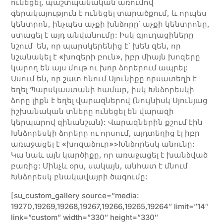
ունեցել, պաշտպանական առումով
գերակայություն է ունեցել տարածքում, և որպես
կենտրոն, ինչպես աչքի խնձորը՝ աչքի կենտրոնը,
ստացել է այդ անվանումը: Իսկ գյուղացիները
նշում են, որ պարսկերենից է՝ խեն զեն, որ
նշանակել է «խոզերի բուն», իբր միայն խոզերը
կարող են այս մութ ու խոր ձորերում ապրել:
Ասում են, որ շատ հնում Սյունիքը որսատեղի է
եղել Պարսկաստանի համար, իսկ Խնձորեսկի
ձորը լիքն է եղել վարազներով (նույնիսկ Սյունյաց
իշխանական տները ունեցել են վարազի
կերպարով զինանշան): Վարազներին քշում էին
Խնձորեսկի ձորերը ու որսում, այդտեղից էլ իբր
առաջացել է «խոզաձուր»>Խնձորեսկ անունը:
Կա նաև այն կարծիքը, որ առաջացել է խանձված
բառից: Մինչև օրս, սակայն, անհատ է մնում
Խնձորեսկ բնակավայրի ծագումը:
[su_custom_gallery source=”media:
19270,19269,19268,19267,19266,19265,19264″ limit=”14″
link=”custom” width=”330″ height=”330″