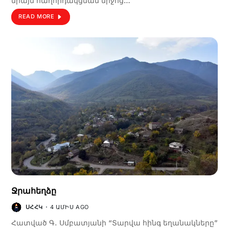
միայն հաղորդակցման միջոց…
READ MORE
Ջրահեղձը
ՍՀՀԿ
4 ԱՄԻՍ AGO
Հատված Գ․ Սմբատյանի “Տարվա հինգ եղանակները”