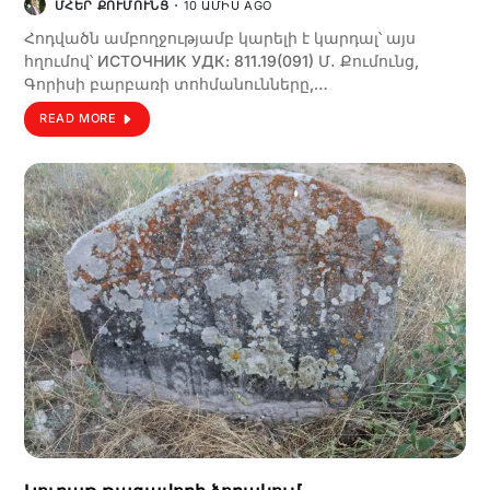
ՄՀԵՐ ՔՈՒՄՈՒՆՑ
10 ԱՄԻՍ AGO
Հոդվածն ամբողջությամբ կարելի է կարդալ՝ այս
հղումով՝ ИСТОЧНИК УДК: 811.19(091) Մ․ Քումունց,
Գորիսի բարբառի տոհմանունները,…
READ MORE