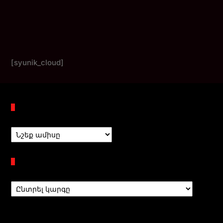
[syunik_cloud]
Պահոցներ
Բաժիններ