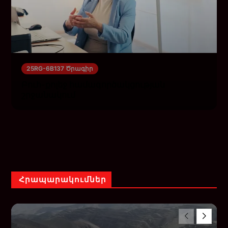
25RG-6B137 Ծրագիր
Բուհ-քոլեջ համագործակցության
շրջանակում
Հրապարակումներ