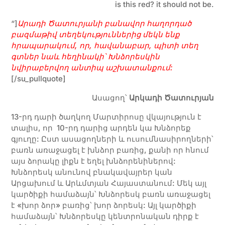
is this red? it should
not be.
“]
Արադի Ծատուրյանի
բանավոր
հաղորդած
բազմաթիվ տեղեկություններից մեկն ենք
հրապարակում, որ, հավանաբար, պիտի տեղ
գտներ նաև հեղինակի՝ Խնձորեսկին
նվիրաբերվող անտիպ աշխատանքում:
[/su_pullquote]
Ասացող՝
Արկադի Ծատուրյան
13-րդ դարի ծաղկող Մարտիրոսը վկայություն է
տալիս, որ 10-րդ դարից արդեն կա Խնձորեք
գյուղը: Ըստ ասացողների և ուսումնասիրողների՝
բառն առաջացել է խնձոր բառից, քանի որ հնում
այս ձորակը լիքն է եղել խնձորենիներով:
Խնձորեսկ անունով բնակավայրեր կան
Արցախում և Արևմտյան Հայաստանում: Մեկ այլ
կարծիքի համաձայն՝ Խնձորեսկ բառն առաջացել
է «խոր ձոր» բառից՝ խոր ձորեսկ: Այլ կարծիքի
համաձայն՝ Խնձորեսկը կենտրոնական դիրք է