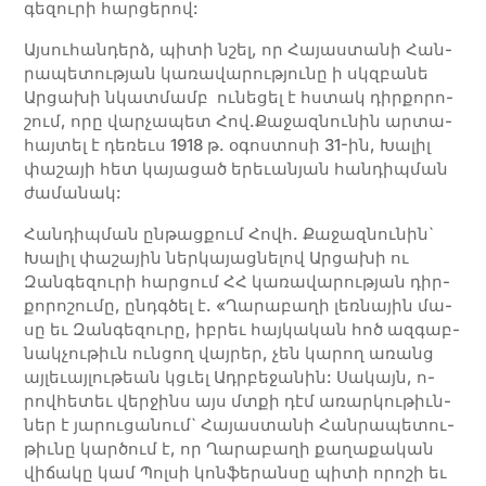
գե­­զու­­րի հար­­ցե­­րով:
Այ­­սու­­­հան­­դերձ, պի­­­տի նշել, որ Հա­­յաս­­տա­­նի Հան­­
րա­­պե­­տու­­թյան կա­­­ռա­­­վա­­­րու­­թյու­­­նը ի սկզբա­­­նե
Ար­­ցա­­­խի նկատ­­մա­­­մբ ու­նե­­­ցել է հստակ դիր­­քո­­­րո­­­
շում, ո­­­րը վար­­չա­­­պետ Հով­­.Քա­­­ջազ­­նու­­­նին ար­­տա­­­
հայ­­տել է դե­­­ռեւս 1918 թ. օ­­­գոս­­տո­­­սի 31-ին, Խա­­­լիլ
փա­­­շա­­­յի հետ կա­­­յա­­­ցած ե­­­րեւա­­նյան հան­­դիպ­­ման
ժա­­­մա­­­նակ:
Հանդիպման ընթացքում Հովհ. Քա­ջազ­նու­նին`
Խա­լիլ փա­շա­յին ներ­կա­յաց­նե­լով Ար­ցա­խի ու
Զանգ­եզու­րի հար­ցում ՀՀ կա­ռա­վա­­րու­­թյան դիր­­
քո­­րո­­շու­­մը, ըն­դգծել է. «Ղա­­րա­­բա­­ղի լեռ­­նա­­յին մա­­
սը եւ Զան­­գե­­զու­­րը, իբ­­րեւ հայ­­կա­­կան հոծ ազ­­գաբ­­
նակ­­չու­­թիւն ուն­­ցող վայ­­րեր, չեն կա­­րող ա­­ռանց
ա­յ­լեւա­յ­լու­­թեան կցւել Ադր­բե­ջա­­նին: Սա­­կայն, ո­
րով­­հե­­տեւ վեր­­ջինս այս մտքի դէմ ա­­ռար­­կու­­թիւն­­
ներ է յա­­րու­­ցա­­նում` Հա­­յաս­­տա­­նի Հան­­րա­­պե­­տու­­
թիւ­նը կար­­ծում է, որ Ղա­­րա­­բա­­ղի քա­­ղա­­քա­­կան
վի­­ճա­­կը կամ Պոլ­­սի կոն­­ֆե­­րան­­սը պի­­տի ո­­րո­­շի եւ