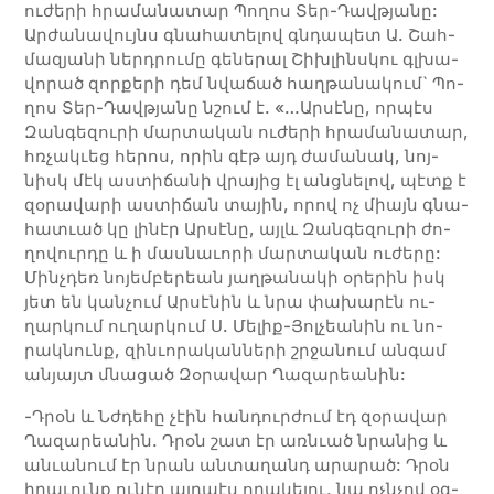
ու­ժե­րի հրա­մա­նա­տար Պո­ղոս Տեր-Դավ­թյա­նը:
Ար­ժա­նա­վույնս գնա­հա­տե­լով գնդա­պետ Ա. Շահ­
մա­զյա­նի ներ­դրու­մը գե­նե­րալ Շիխ­լինս­կու գլխա­
վո­րած զոր­քե­րի դեմ նվա­ճած հաղ­թա­նա­կում` Պո­
ղոս Տեր-Դավ­թյա­նը նշում է. «…Ար­սէ­նը, որ­պէս
Զան­գե­զու­րի մար­տա­կան ու­ժե­րի հրա­մա­նա­տար,
հռչա­կւեց հե­րոս, ո­րին գէթ այդ ժա­մա­նակ, նոյ­
նիսկ մէկ աս­տի­ճա­նի վրա­յից էլ անց­նե­լով, պէտք է
զօ­րա­վա­րի աս­տի­ճան տա­յին, ո­րով ոչ միայն գնա­
հա­տւած կը լի­նէր Ար­սէ­նը, այ­լև Զան­գե­զու­րի ժո­
ղո­վուր­դը և ի մաս­նաւո­րի մար­տա­կան ու­ժե­րը:
Մինչ­դեռ նո­յեմ­բե­րեան յաղ­թա­նա­կի օ­րե­րին իսկ
յետ են կան­չում Ար­սէ­նին և նրա փա­խա­րէն ու­
ղար­կում ուղար­կում Ս. Մե­­­լիք-Յոլ­­չեա­­­նին ու նո­
րակ­նունք, զի­նւո­րա­կան­նե­րի շրջա­նում ան­գամ
ա­նյայտ մնա­ցած Զօ­րա­վար Ղա­­­զա­­­րեա­նին:
-Դրօն և Նժդե­­հը չէին հան­­դուր­ժում էդ զօ­­րա­­վար
Ղա­­զա­­րեա­­նին. Դրօն շատ էր առ­­նւած նրա­­նից և
ա­­նւա­­նում էր նրան ան­­տա­­ղանդ արա­­րած: Դրօն
ի­­րաւունք ու­­նէր այդ­պէս ո­­րա­­կե­­լու, նա ոչն­չով օգ­­