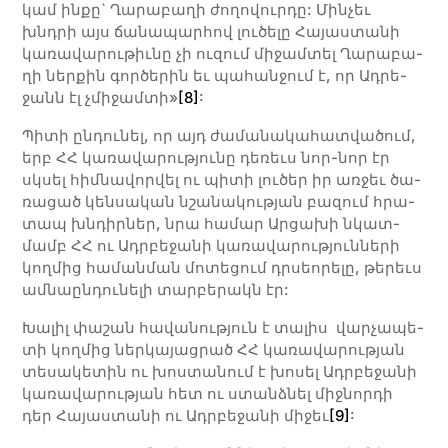
կամ ին­­քը` Ղա­­րա­­բա­­ղի ժո­­ղո­­վուր­­դը: Մին­­չեւ
խնդրի այս ճա­­նա­­պար­­հով լու­­ծե­­լը Հա­­յաս­­տա­­նի
կա­­ռա­­վա­­րու­­թիւ­­նը չի ու­­զում մի­­ջամ­­տել Ղա­­րա­­բա­­
ղի ներ­­քին գոր­­ծե­­րին եւ պա­­հան­­ջում է, որ Ա­դրե­­
ջանն էլ չմի­ջամ­տի»
[8]
:
Պիտի ընդունել, որ այդ ժա­մա­նա­կա­հատ­վա­ծում,
երբ ՀՀ կա­ռա­վա­րու­թյու­նը դե­ռեւս նոր-նոր էր
սկսել հիմ­նա­վոր­վել ու պի­տի լու­ծեր իր առ­ջեւ ծա­
ռա­ցած կեն­սա­կան նշա­նա­կու­թյան բա­զում հրա­
տապ խնդիր­ներ, նրա հա­մար Ար­ցա­խի նկատ­
մամբ ՀՀ ու Ադր­բե­ջա­նի կա­ռա­վա­րու­թյուն­նե­րի
կող­մից հա­ման­ման մո­տե­ցում դրսեո­րե­լը, թե­րեւս
ամ­նաըն­դուն­ելի տա­րբե­րակն էր:
Խա­լիլ փա­շան հա­վա­նու­թյուն է տա­լիս վար­չա­պե­
տի կող­մից ներ­կա­յաց­րած ՀՀ կա­ռա­վա­րու­թյան
տե­սա­կե­տին ու խոս­տա­նում է խո­սել Ա­դրբե­ջա­նի
կա­ռա­վա­րու­թյան հետ ու ստանձ­նել միջ­նոր­դի
դեր Հա­յաս­տա­նի ու Ա­դրբե­ջա­նի մի­ջեւ
[9]
: