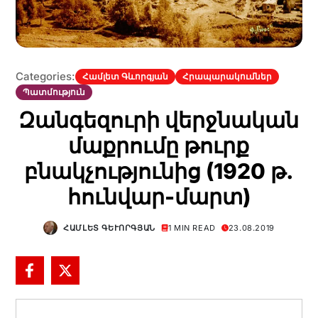
Categories:
Համլետ Գևորգյան
Հրապարակումներ
Պատմություն
Զանգեզուրի վերջնական
մաքրումը թուրք
բնակչությունից (1920 թ.
հունվար-մարտ)
ՀԱՄԼԵՏ ԳԵՒՈՐԳՅԱՆ
1 MIN READ
23.08.2019