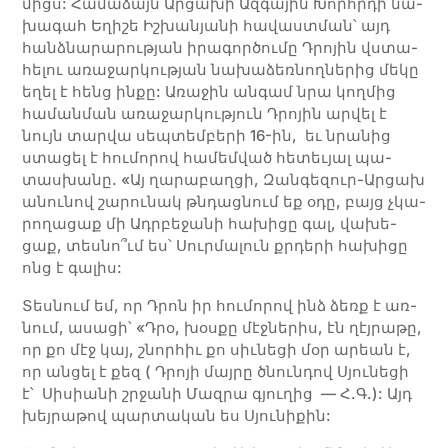
միցս: Հա­մա­ձայն Ար­ցա­խի Ազ­գա­յին Խորհրդի նա­
խա­գահ Ե­ղի­շե Իշ­խա­նյա­նի հա­վաստ­ման՝ այդ
հանձ­նա­րա­րու­թյան ի­րա­գոր­ծու­մը Դրո­յին վստա­
հե­լու առաջար­կության նա­խա­ձեռ­նող­նե­րից մե­կը
ե­­ղել է հենց ին­­քը: Ա­ռա­ջին ան­գամ նրա կող­մից
հա­ման­ման առա­ջար­կու­թյուն Դրոյին ար­վել է
նույն տար­վա սեպ­տեմ­բե­րի 16-ին, եւ նրանից
ստա­ցել է հու­մո­րով հա­մեմ­ված հե­տեւ­յալ պա­
տաս­խա­նը. «Այ ղա­րա­բաղ­ցի, Զան­գե­զուր-Արցախ
ա­նու­նով շա­րու­նակ թնդաց­նում եք օ­դը, բայց չկա­
րո­ղա­ցաք մի Ադր­բե­ջա­նի հա­խի­ցը գալ, վա­խե­
ցաք, տես­նո՞ւմ ես՝ Սուր­մա­լուն քրդե­րի հա­խի­ցը
ոնց է գա­լիս:
Տես­նում եմ, որ Դրոն իր հու­մո­րով ինձ ձեռք է առ­
նում, ա­սա­ցի՝ «Դրօ, խօս­քը մէջ­նե­րիս, էն ղէյ­րա­թը,
որ քո մէջ կայ, շնոր­հիւ քո սիւ­նե­ցի մօր ա­րեան է,
որ ան­ցել է քեզ ( Դրո­յի մայ­րը ծնուն­դով Սյու­նե­ցի
է՝ Սի­սիա­նի շրջա­նի Մազ­րա գյու­ղից — Հ.Գ.): Այդ
խեյ­րա­թով պար­տա­կան ես Սյու­նի­քին: