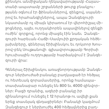
քինս­կու ան­­մի­­­ջա­­­կան ղե­­­կա­­­վա­­­րու­­թյամբ Հա­­­յաս­­
տա­­­նի ապս­տամբ շրջան­­նե­­­րի թուրք բնակ­­չու­­
թյանն օգ­­նում էր ֆի­­­նանս­նե­­­րով, զեն­­քով, սպա­­­նե­­­
րով եւ հրա­­­հան­­գիչ­­նե­­­րով, ա­­­պա Զան­­գե­­­զու­­­րի
նկատ­­մամբ ոչ միայն կի­­­րա­­­ռում էր վե­­­րո­­­հի­­շյալ մի­­­
ջոց­­նե­­­րը, այ­­լեւ ուղ­­ղա­­­կիո­­­րեն ա­­­պա­­­վի­­­նե­­­լով զեն­­քի
ու­­­ժին՝ զոր­­քով, ո­­­րոնց միա­­­ցել էին նաեւ Զան­­գե­­­
զու­­­րի հա­­­րեւան Հա­­­ճի-Սամ­­լուիի քրդա­­­կան հե­­­ծե­­­
լախմ­բե­­­րը, գե­­նե­­րալ Շիխ­­լինս­կու եւ դոկ­­տոր Խոս­­
րով-բեկ Սուլ­­թա­­նո­­վի գլխա­­վո­­րու­­թյամբ Գո­­րի­­սի
հյու­­սի­­սա­­յին ուղ­­ղու­­թյամբ հար­­ձակ­­վում է Զան­­գե­­­
զու­­­րի վրա:
Գե­նե­րալ Շիխ­լինս­կու ա­ռաջ­նոր­դու­թյամբ Զան­գե­
զուր ներ­խու­ժած բա­նա­կը բաղ­կա­ցած էր հե­ծյալ
ու հե­տեւակ զո­րա­մա­սե­րից, որոնք հա­մա­պա­
տաս­խա­նա­բար ու­նե­ցել են 800 եւ 4000 զին­վոր­
ներ: Բա­ցի դրա­նից, ա­զե­րի բա­նա­կը իր
զինանոցում ու­նե­ցել է 12 հրա­նոթ ու ա­վե­լի քան
երեք տաս­նյակ գնդա­ցիր­ներ: Բա­նա­կի կազ­մում
Զան­գե­զուր է ներ­խու­ժել 400 հե­ծյալ­նե­րից բաղ­