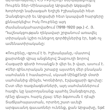
Ռուբեն Տեր-Մինասյանը Արցախի Ազգային
Խորհրդի նախագահ Եղիշե Իշխանյանի հետ
Զանգեզուրի եւ Արցախի հետ կապված հարցերը
քննարկելիս: Իսկ Ռուբենը այդ
ժամանակահատվածում (1918-1920 թթ.) Հ. Յ.
Դաշնակցության ղեկա­վար շրջանում առավել
տիրական կշիռ ունեցող գործիչներից էր, եթե ոչ
ամենատիրականը:
«Ռուբենը,-գրում է Ե. Իշխանյանը,-մատով
քարտեզի վրայ անցնելով Զաբուղի ձորով
Հագարի գետի հոսանքն ի վեր եւ ի վար, ասում է.
«Մեր զինւորական շտաբը այստեղ մեր բնական
սահմանն է համարում, սկսած Մինքէնդի մօտի
սահմանից մինչեւ Կոռնիձոր, Էյվազլարի գլուխը:
Ըստ մեր ռազմագետների, այդ սահմաններում
հազիւ կը կարողանանք պահել Զանգեզուրը,
դէնը գնալու հարկ չկայ: Մեր ձգտումն է դէպի
Տաճկահայաստան, որտեղ շատ աւելի
արգաւանդ գաւառներ ունենք, քան Արցախը, եթէ