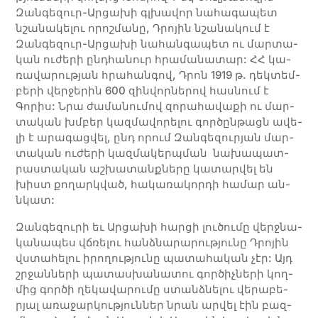
Զան­գե­զուր-Ար­ցա­խի գլխա­վոր նա­հա­գա­պետ
նշա­նա­կե­լու ո­րոշ­մա­նը, Դրո­յին նշա­նա­կում է
Զան­գե­զուր-Ար­ցա­խի նա­հան­գա­պետ ու մար­տա­
կան ու­ժե­րի ընդ­հա­նուր հրա­մա­նա­տար: ՀՀ կա­
ռա­վա­րու­թյան հրա­հան­գով, Դրոն 1919 թ. դեկ­­տեմ­­
բե­­րի վեր­­ջե­­րին 600 զին­­վոր­­նե­­րով հաս­նում է
Գորիս: Նրա ժա­­­մա­­­նու­­­մով զո­­­րա­­­հա­­­վա­­­քի ու մար­­
տա­­­կան խմբեր կազ­­մա­­­վոր­­­ե­լու գոր­­ծըն­­թա­ցն ա­­­վե­­­
լի է ա­­­րա­­­գաց­­վել, ընդ ո­­­րում Զան­­գե­­­զու­­րյան մար­­
տա­­­կան ու­­­ժե­­­րի կա­զ­մա­­կերպ­ման նա­­­խա­­­պատ­­
րաս­­տա­­­կան աշ­­խա­­­տանք­նե­­րը կա­­­տար­­վել են
խիստ քո­­­ղարկ­ված, հա­­­կա­­­ռա­­­կոր­­դի հա­­­մար ան­
նկատ:
Զան­գե­զու­րի եւ Արցախի հար­ցի լու­ծու­մը վերջ­նա­
կա­նա­պես վճռե­լու հանձ­նա­րա­րու­թյու­նը Դրո­յին
վստա­հե­լու ի­րո­ղու­թյու­նը պա­տա­հա­կան չէր: Այդ
շրջան­նե­րի պա­տաս­խա­նա­տու գոր­ծիչ­նե­րի կող­
մից գոր­ծի ղե­կա­վա­րու­մը ստանձ­նե­լու վե­րա­բե­
րյալ ա­ռա­ջար­կու­թյուն­ներ նրան ար­վել էին բազ­