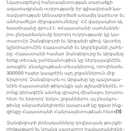
Նկա­­րագ­­րե­­լով հան­­րա­­պե­­տու­­թյան տարածքի
ազատագրման ուղ­­ղու­­թյամբ իր գլխա­­վո­­րած կա­­
ռա­­վա­­րու­­թյան կեն­­սա­­գոր­­ծած ա­­ռա­­վել կա­­րեւոր եւ
անհ­րա­­ժեշտ մի­­ջո­­ցա­­ռում­­նե­­րը՝ ՀՀ վարչապետ Ալ.
Խա­­տի­­սյա­­նը գրում է. «Հա­­յաս­­տա­­նի սահ­­ման­­նե­­
րու ըն­­դար­­ձա­­կու­­մը եր­­րորդ ուղ­­ղու­­թյամբ կը կա­­
տա­­րուէր Զան­­գե­­զու­­րի եւ Արցախի գծով: Այս­տեղ
կընդ­հա­րուէին Հա­յաս­տա­նի եւ Ադր­բե­ջա­նի շա­հե­
րը: Հա­յաս­տա­նի հա­մար Զան­գե­զու­րը եւ Արցախը
ե­րեք տե­սակ շա­հե­կա­նու­թիւն կը ներ­կա­յաց­նէին.
առա­ջին՝ բնակ­չու­թեան տե­սա­կե­տով, ո­րով­հե­տեւ
300000 հա­յեր կապ­րէին այդ շրջանն­երուն մէջ:
Երկ­րորդ՝ Զան­գե­զուրն ու Արցախը կը պաշտ­պա­
նէին Հա­յաս­տա­նի թի­կունքն այն թշնա­մի­նե­րէն, ո­
րոնք կե­րա­զէին ա­նոնց վրա­յով միա­նա­լու ի­րա­րու
հետ: Եւ եր­րորդ՝ եր­կու շրջան­նե­րու ալ բնակ­չու­
թիւ­նը ան­բա­ժա­նե­լիօ­րեն կա­պուած կը զգար ինք­
զին­քը Հա­յաս­տա­նի Հան­րա­պե­տու­թեան հետ»
[1]
:
Զան­­գե­­զու­­րի լեռ­­նա­­կան­­նե­­րը կով­­կա­­սյան թուր­­քե­­
րի(թա­­թար) եւ նրանց սա­­տա­­րող հա­­վա­­տա­­կից­­նե­­