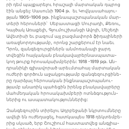
րի դեմ պայ­­քա­­րե­­լու հրա­­շա­­լի մար­­տա­­կան դպրոց
էին ան­­ցել: Սա­­սու­­նի 1904 թ. եւ Կով­կա­սա­հա­յու­
թյան 1905–1906 թթ. ինք­նա­­պաշտ­պա­­նա­­կան մար­­
տե­­րի հե­­րոս­­նե­­րի՝ Սե­­բաս­­տա­­ցի Մու­­րա­­դի, Քե­­ռու,
Կայ­­ծակ Ա­­ռա­­քե­­լի, Գյու­­մուշ­­խան­­ցի Ա­­վո­­յի, Մե­­շե­­դի
Ա­­վե­­տի­­սի եւ բա­­զում այլ բազ­­մա­­փորձ ֆի­­դա­­յի­­նե­­րի
ա­­ռաջ­­նոր­­դու­­թյամբ, ո­րոնց շար­­քե­­րում էր նաեւ
Դրոն, զան­­գե­­զուր­­ցի­­ներն ան­­մո­­ռա­­նա­­լի ջարդ
տվե­­ցին հայ­­կա­­կան բնա­­կա­­վայ­­րե­ր­նաս­­պա­­տա­­
կող թուրք հրո­­սա­­կախմ­բե­­րին: 1918 -1919 թթ. Ան­
դրա­­նի­­կի գլխա­­վո­­րած ա­­րեւմ­­տա­­հայ մար­­տա­­կան
ու­­ժե­­րի գոր­­ծուն ա­­ջակ­­ցու­­թյամբ զան­­գե­­զուր­­ցի­­նե­­
րը դար­ձյալ հե­­րո­­սա­­կան ինք­նա­­պաշտ­պա­­նու­­
թյամբ ա­­նա­­ռիկ պա­­հե­­ցին ի­­րենց բնա­­կա­­վայ­­րե­­րը
մահ­­մե­­դա­­կան հրո­­սա­­կախմ­բե­­րի ոտնձգու­­թյուն­­
նե­­րից ու աս­­պա­­տա­­կու­­թյուն­­նե­­րից:
Զան­­գե­­զու­­րին տի­­րե­­լու Ադր­բե­­ջա­­նի նկրտում­­նե­­րը
ա­­վե­­լի են ու­­ժե­­ղա­­ցել, հատ­­կա­­պես 1918 դեկ­­տեմ­­բե­­
րից սկսած, երբ Շու­­շիում հաս­­տատ­­վեց անգ­լիա­­