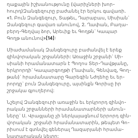
ղա­­քա­­յին իշ­­խա­­նու­­թյու­­նը (վա­­րիչ­­նե­­րի խոր­­
հուրդ)Զան­­գե­­զու­­րը բա­­ժա­­նել էր եր­­կու գա­­վա­­ռի.
«1. Բուն Զան­գե­զուր, Տա­թեւ, Դա­րա­բաս, Սի­սիան`
Զան­գե­զուր գա­վառ ա­նու­նով, 2. Ղա­փան, Բա­ղա­
բերդ-Գեղ­վայ ձոր, Ա­րեւիք եւ Գողթն` Կա­պար
Գողթ ա­նու­նով»
[14]
:
Միա­­ժա­­մա­­նակ Զան­­գե­­­զու­­­րը բա­­­ժան­­վել է ե­­­րեք
զին­­վո­­­րա­­­կան շրջան­­նե­­­րի: Ա­­­ռա­­­ջին շրջա­­­նի` Սի­­­
սիա­­­նի հրա­­­մա­­­նա­­­տարն է Պո­­­ղոս Տեր-Դավ­թյա­­­նը,
երկ­րոր­­դի` Կա­­­պար­­գողթի (Ղա­­փան, Գեն­­վազ, Գող­­
թան)` հրա­­­մա­­­նա­­­տա­­­րը Գա­­րե­­գին Նժդե­­­հը եւ եր­­
րոր­­դը` բուն Զան­­գե­­­զու­­րը, այ­­սինքն Գո­­րի­­սը իր
շրջա­­կա գյու­­ղե­­րով:
Նշե­­­լով Զան­­գե­­­զու­­­րի ա­­­ռա­­­ջին եւ երկ­րորդ զին­­վո­­­
րա­­­կան շրջան­­նե­­­րի հրա­­­մա­­­նա­­­տար­­նե­­­րի ա­­­նուն­­
նե­­­րը` Ս. Վրա­­ցյա­­­նը չի ներ­­կա­­­յաց­­նում եր­­րորդ զին­­
վո­­­րա­­­կան շրջա­­­նի հրա­­­մա­­­նա­­­տա­­­րին, թե­պետ Գո­
րի­սում է գտնվել գե­նե­րալ Ղա­զա­րյա­նի հրա­մա­
նա­տա­րա­կան կե­տը: