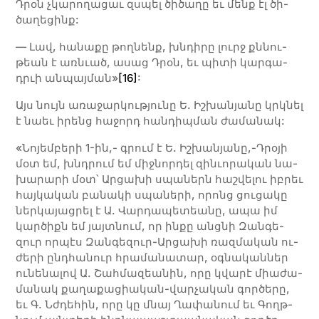
Դրօն չկա­րո­ղա­ցաւ զսպել ծի­ծա­ղը եւ մենք էլ ծի­
ծա­ղե­ցինք:
— Լավ, հա­նա­քը թող­նենք, խնդի­րը լուրջ քննու­
թեան է առ­նւած, ա­սաց Դրօն, եւ պի­տի կար­գա­
դրւի ան­պայ­ման»
[16]
:
Այս նույն առաջարկությունը Ե. Իշխանյանը կրկնել
է նաեւ իրենց հա­­ջորդ հան­­դիպ­­ման ժա­­մա­­նակ:
«Նո­յեմ­բե­րի 1-ին,- գրում է Ե. Իշ­խա­նյա­նը,-Դրօ­յի
մօտ եմ, խնդրում եմ միջ­նոր­դել զի­նւո­րա­կան նա­
խա­րա­րի մօտ՝ Արցախի սպա­ներն հաշ­վե­լու իբ­րեւ
հայ­կա­կան բա­նա­կի սպա­նե­րի, որոնց ցուցակը
ներկայացրել է Ա. Վար­դա­պե­տեանը, ա­պա իմ
կար­ծիքն եմ յայտ­նում, որ ին­քը անց­նի Զան­գե­
զուր որ­պէս Զան­գե­զուր-Արցախի ռազ­մա­կան ու­
ժե­րի ընդհանուր հրա­մա­նա­տար, օգ­նա­կան­ներ
ու­նե­նա­լով Ա. Շահ­մա­զեա­նին, ո­րը կվա­րէ միա­ժա­
մա­նակ քա­ղա­քա­ցիա­կան-վար­չա­կան գոր­ծե­րը,
եւ Գ. Նժդե­հին, ո­րը կը մնայ Ղա­փա­նում եւ Գողթ­