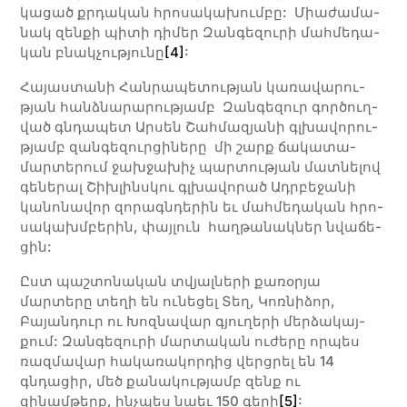
կա­ցած քրդա­կան հրո­սա­կա­խում­բը: Միա­ժա­մա­
նակ զեն­քի պի­տի դի­մեր Զան­գե­զու­րի մահ­մե­դա­
կան բնակ­չու­թյու­նը
[4]
:
Հա­յաս­տա­նի Հան­րա­պե­տու­թյան կա­ռա­վա­րու­
թյան հանձ­նա­րա­րու­թյամբ Զան­գե­զուր գոր­ծուղ­
ված գնդա­պետ Ար­սեն Շահ­մա­զյա­նի գլխա­վո­րու­
թյամբ զան­գե­զուր­ցի­նե­րը մի շարք ճա­կա­տա­
մար­տե­րում ջախ­ջա­խիչ պար­տու­թյան մատ­նե­լով
գե­նե­րալ Շիխ­լինս­կու գլխա­վո­րած Ադր­բե­ջա­նի
կա­նո­նա­վոր զո­րագն­դե­րին եւ մահ­մե­դա­կան հրո­
սա­կախմ­բե­րին, փայ­լուն հաղ­թա­նակ­ներ նվա­ճե­
ցին:
Ըստ պաշտոնական տվյալների քառօրյա
մարտերը տեղի են ունեցել Տեղ, Կոռնիձոր,
Բայանդուր ու Խոզնավար գյուղերի մերձա­կայ­
քում: Զանգեզուրի մարտական ուժերը որպես
ռազմավար հակառակորդից վերցրել են 14
գնդացիր, մեծ քանակությամբ զենք ու
զինամթերք, ինչպես նաեւ 150 գերի
[5]
: