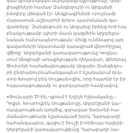
կան զին­­վո­­րա­­կան ներ­­կա­­յա­­ցուց­­չու­­թյու­­նը: Անգ­
լիա­ցի­նե­րի հա­մար Զան­գե­զու­րի ու Ար­ցա­խի
խնդի­րը վճռված էր: Անգ­լիա­ցի­նե­րի ո­րոշ­մամբ
Հա­յաս­տան աշ­խար­հի եր­կու պատ­մա­կան գա­
վառ­ները` Զան­գե­զու­րն ու Ար­ցա­խը ի­րենց հոծ հայ
բնակ­չու­թյամբ պի­տի մասն կազ­­մեին Ադրբե­­ջա­­
նա­­կան հան­­րա­­պե­­տու­­թյան: Հիմք ու­­նե­­նա­­լով այդ
գա­­վառ­­նե­­րի նկատ­­մամբ կա­­յաց­­րած վե­­րո­­հի­­շյալ
վճի­­ռը` Ադր­բե­­ջա­­նի կա­­ռա­­վա­­րու­­թյու­­նը Կով­­կա­­
սում Անգ­լիա­­յի ա­­ռա­­քե­­լու­­թյան ղե­­կա­­վար, գե­­նե­­րալ
Թոմ­­սո­­նի հա­­մա­­ձայ­­նու­­թյամբ Ար­­ցախ-Զան­­գե­­զու­­
րի ընդ­հա­­նուրնա­­հան­­գա­­պետ է նշա­­նա­­կում դոկ­­
տոր Խոս­­րով բեկ Սուլ­­թա­­նո­­վին, ո­­րը հայտ­նի էր իր
հա­­յա­­տա­­ցու­­թյամբ ու ջար­­դա­­րա­­րի համ­­բա­­վով:
«Յու­նւա­րի 17-ին,-գրում է Եղիշե Իշ­խա­նյա­նը,-
Դոքտ. Խոս­րով­բէկ Սուլ­թա­նո­վը, Ադր­բէ­ջա­նի կա­
ռա­վա­րու­թեան կօղ­մից, զօ­րա­վար Տօմ­սո­նի հա­
մա­ձայ­նու­թեամբ նշա­նա­կւած իբ­րև Ղա­րա­բա­ղի
նա­հան­գա­պետ, գա­լիս է Շու­շի ի հե­ճուկս հա­յե­րի:
Ադր­բէ­ջա­նի կա­ռա­վա­րու­թիւ­նը Ղա­րա­բա­ղի նա­