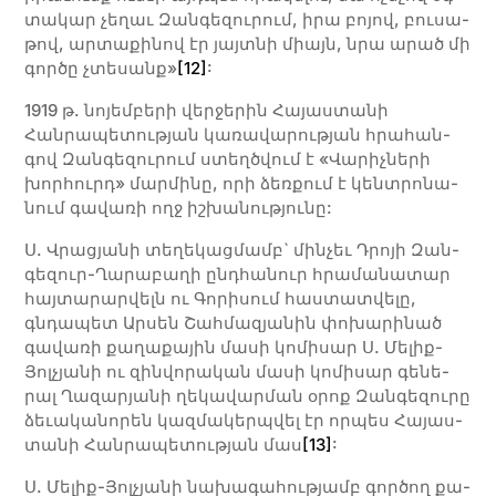
տա­­կար չե­­ղաւ Զան­­գե­­զու­­րում, ի­­րա բո­­յով, բու­­սա­­
թով, ար­­տա­­քի­­նով էր յայտ­նի միայն, նրա ա­­րած մի
գոր­­ծը չտե­­սանք»
[12]
:
1919 թ. նո­­­յեմ­­բե­­­րի վեր­­ջե­­­րին Հա­­­յաս­­տա­­­նի
Հանրապետության կա­­­ռա­­­վա­­­րու­­թյան հրա­­­հան­­
գով Զան­­գե­­­զու­­­րում ստեղծ­վում է «Վա­­­րիչ­­նե­­­րի
խոր­­հուրդ» մար­­մի­­­նը, ո­­­րի ձեռ­­քում է կենտ­րո­­­նա­­­
նում գա­­­վա­­­ռի ողջ իշ­­խա­­­նու­­թյու­­­նը:
Ս. Վրա­­ցյա­­­նի տե­­­ղե­­­կաց­­մամբ` մին­­չեւ Դրո­­­յի Զան­­
գե­­­զուր-Ղա­­­րա­­­բա­­­ղի ընդ­հա­­­նուր հրա­­­մա­­­նա­­­տար
հայ­­տա­­­րար­­վելն ու Գո­­­րի­­­սում հաս­­տատ­­վե­­­լը,
գնդապետ Ար­­սեն Շահ­­մա­­զյա­­­նին փո­­­խա­­­րի­­­նած
գա­­­վա­­­ռի քա­­­ղա­­­քա­­­յին մա­­­սի կո­­­մի­­­սար Ս. Մե­­­լիք-
Յոլ­չյա­­­նի ու զին­­վո­­­րա­­­կան մա­­­սի կո­­­մի­­­սար գե­­­նե­­­
րալ Ղա­­­զա­­րյա­­­նի ղե­­­կա­­­վար­­ման օ­­­րոք Զան­­գե­­­զու­­­րը
ձեւա­­­կա­­­նո­­­րեն կազ­­մա­­­կերպ­վել էր որ­­պես Հա­­­յաս­­
տա­­­նի Հան­­րա­­­պե­­­տու­­թյան մաս
[13]
:
Ս. Մե­­­լիք-Յոլ­չյա­­­նի նա­­խա­­գա­­հու­­թյամբ գոր­­ծող քա­­