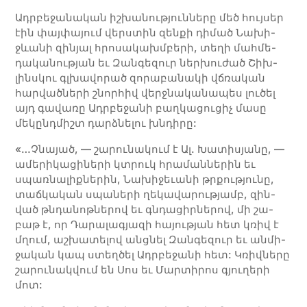
Ադր­բե­ջա­նա­կան իշ­խա­նու­թյուն­նե­րը մեծ հույ­սեր
էին փայ­փա­յում վերս­տին զեն­քի դի­մած Նա­խի­
ջևա­նի զի­նյալ հրո­սա­կախմ­բե­րի, տե­ղի մահ­մե­
դա­կա­նու­թյան եւ Զանգեզուր ներխուժած Շիխ­
լինս­կու գլխա­վո­րած զո­րա­բա­նա­կի վճռա­կան
հար­ված­նե­րի շնոր­հիվ վերջ­նա­կա­նա­պես լու­ծել
այդ գա­վա­ռը Ադր­բե­ջա­նի բաղ­կա­ցու­ցիչ մա­սը
մեկ­ընդ­միշտ դարձ­նե­լու խնդի­րը:
«…Չնա­յած, — շա­րու­նա­կում է Ալ. Խա­տի­սյա­նը, —
ա­մե­րի­կա­ցի­նե­րի կտրուկ հրա­ման­նե­րին եւ
սպառ­նա­լիք­նե­րին, Նա­խի­ջեւա­նի թրքու­թյու­նը,
տաճ­կա­կան սպա­նե­րի ղե­կա­վա­րու­թյամբ, զին­
ված թնդա­նոթ­նե­րով եւ գնդա­ցիր­նե­րով, մի շա­
բաթ է, որ Դա­րա­լա­գյա­զի հայու­թյան հետ կռիվ է
մղում, աշ­խա­տե­լով անց­նել Զան­գե­զուր եւ ան­մի­
ջա­կան կապ ստեղ­ծել Ադր­բե­ջա­նի հետ: Կռիվ­նե­րը
շա­րու­նակ­վում են Սոս եւ Մար­տի­րոս գյու­ղե­րի
մոտ: