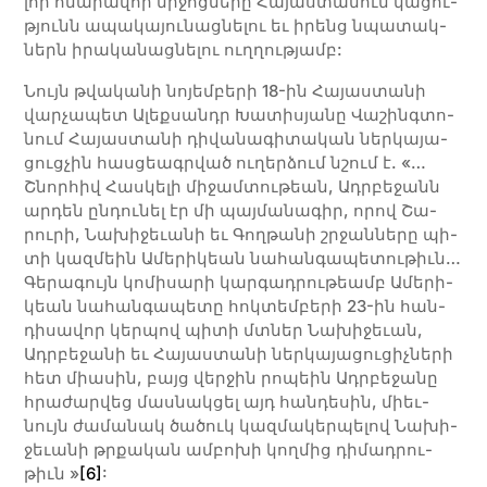
լոր հնա­­­րա­­­վոր մի­­­ջոց­­նե­­­րը Հա­­­յաս­­տա­­­նում կա­­­ցու­­
թյունն ա­­­պա­­­կա­­­յու­­­նաց­­նե­­­լու եւ ի­­­րենց նպա­­­տակ­­
ներն ի­­­րա­­­կա­­­նաց­­նե­­­լու ուղ­­ղու­­թյամբ:
Նույն թվա­կա­նի նո­յեմ­բե­րի 18-ին Հա­յաս­տա­նի
վար­չա­պետ Ալեք­սանդր Խա­տի­սյա­նը Վա­շինգ­տո­
նում Հա­յաս­տա­նի դի­վա­նա­գի­տա­կան ներ­կա­յա­
ցուց­չին հաս­ցեագր­ված ու­ղեր­ձում նշում է. «…
Շնոր­հիվ Հաս­կե­լի մի­ջամ­տու­թեան, Ադր­բե­ջանն
ար­դեն ըն­դու­նել էր մի պայ­մա­նա­գիր, ո­րով Շա­
րու­րի, Նա­խի­ջեւա­նի եւ Գող­թա­նի շրջան­նե­րը պի­
տի կազ­մեին Ա­մե­րի­կեան նա­հան­գա­պե­տու­թիւն…
Գե­րա­գույն կո­մի­սա­րի կար­գա­դրու­թեամբ Ա­մե­րի­
կեան նա­հան­գա­պե­տը հոկ­տեմ­բե­րի 23-ին հան­
դի­սա­վոր կեր­պով պի­տի մտներ Նա­խի­ջեւան,
Ադր­բե­ջա­նի եւ Հա­յաս­տա­նի ներ­կա­յա­ցու­ցիչ­նե­րի
հետ միասին, բայց վեր­ջին րո­պեին Ադր­բե­ջա­նը
հրա­ժար­վեց մաս­նակ­ցել այդ հան­դե­սին, միեւ­
նույն ժա­մա­նակ ծա­ծուկ կազ­մա­կեր­պե­լով Նա­խի­
ջեւա­նի թրքա­կան ամ­բո­խի կող­մից դի­մա­դրու­
թիւն »
[6]
: