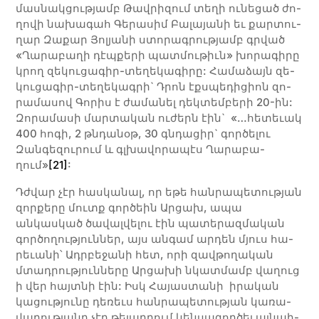
մաս­­նակ­­ցու­­թյամբ Թավ­­րի­­­զում տե­­­ղի ու­­­նե­­­ցած ժո­­­
ղո­­­վի նա­խա­գահ Գե­­­րա­­­սիմ Բա­­­լա­­­յա­­­նի եւ քար­­տու­­­
ղար Զա­­­քար Յոլյա­­­նի ստո­­­րագ­­րու­­թյամբ գրված
«Ղա­­­րա­­­բա­­­ղի դէպ­­քե­­­րի պատ­­մու­­­թիւն» խո­­­րա­­­գի­­­րը
կրող զե­­­կու­­­ցա­­­գիր-տե­­­ղե­­­կագ­­­ի­րը: Հա­մա­ձայն զե­­­
կու­­­ցա­­­գիր-տե­­­ղե­­­կագ­­րի` Դրոն էքս­պե­­­դիցիոն զո­­­
րա­­­մա­­­սով Գո­­­րիս է ժա­­­մա­­­նել դեկ­­տեմ­­բե­­­րի 20-ին:
Զո­­­րա­­­մա­­­սի մար­­տա­­­կան ու­­­ժերն էին` «…հե­­­տեւակ
400 հո­­­գի, 2 թնդա­­­նօթ, 30 գնդա­­­ցիր` գոր­­ծե­­­լու
Զան­­գե­­զու­­րում և գլխա­­վո­­րա­­պէս Ղա­րա­բա­
ղում»
[21]
:
Դժվար չէր հաս­կա­նալ, որ ե­թե հան­րա­պե­տու­թյան
զոր­քե­րը մուտք գոր­ծեին Արցախ, ա­պա
անկասկած ծավալվելու էին պա­տե­րազ­մա­կան
գոր­ծո­ղու­թյուն­ներ, այս ան­գամ արդեն մյուս հա­
րեւա­նի՝ Ադր­բե­ջա­նի հետ, ո­րի զավ­թո­ղա­կան
մտա­դրու­թյուն­նե­րը Արցախի նկատ­մամբ վա­ղուց
ի վեր հայտ­նի էին: Իսկ Հա­յաս­տա­նի ի­րա­կան
կա­ցու­թյու­նը դե­ռեւս հան­րա­պե­տու­թյան կա­ռա­
վա­րու­թյա­նը չէր թե­լա­դրում կեն­սա­գոր­ծել այն­պի­