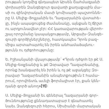
րու­­թյան կող­­մից գնդա­­­պետ Ար­­սեն Շահ­­մա­­զյա­­­նի
փո­­­խա­­­րեն Զան­­գե­­­զուր գա­­­վա­­­ռի քա­­­ղա­­­քա­­­յին մա­­­
սի ու զին­­վո­­­րա­­­կան մա­­­սի կո­­­մի­­­սա­­­րի պաշ­­տոն­­նե­­­
րը Ս. Մե­­­լիք-Յոլ­չյա­­­նին եւ Ղա­­­զա­­րյա­­­նին վստա­­­հե­­­
լը, ինչն ա­­­պա­­­ցու­­­ցեց ժա­­­մա­­­նա­­­կը, այն­քան էլ ճիշտ
ու ար­դյու­­­նա­­­վետ չէր: ՀՀ կա­­­ռա­­­վա­­­րու­­թյան վե­­­րոհ­
շյալ ո­­­րոշ­­մա­­­նը կա­­­պակ­­ցու­­թյամբ, Ար­­ցախ-Զան­­գե­­
զու­­րի գոր­­ծիչ­­ներշ­նե­­րը, հատ­­կա­­պես Դրոն բազ­­
միցս ար­­տա­­­հայ­­տել են ի­­րեն ան­­հա­­­մա­­­ձայ­­նու­­
թյունն ու դժգո­­­հու­­թյու­­­նը:
Ե. Իշ­­խա­­նյա­­նի վկա­­յու­­թյամբ` «Դրօն դժգոհ էր թէ Ս.
Մե­­լիք-Եօլ­­չեա­­նից և թէ Զօ­­րա­­վար Ղա­­զա­­րեա­­նից,
ո­­րոնք խան­­գա­­րել են ի­­րեն և ոչ թէ ա­­ջակ­­ցել: Զօ­­
րա­­վար Ղա­­զա­­րեա­­նին ան­­պետ­­քու­­թիւն է հա­­մա­­
րում, ո­­րով­­հե­­տև աւե­­լի ֆոր­­մա­­լիստ էր, քան կեն­­
դա­­նի գործ ա­­նող»
[11]
:
Ս. Մե­­­լիք-Յոլ­չյա­­­նի եւ գեներալ Ղա­­­զա­­րյա­­­նի գոր­
ծու­նեու­թյու­նը քննա­դա­տա­բար է գնա­հա­տել
նաեւ Զան­գե­զու­րի հե­րոս, Սի­սիա­նի մար­տա­կան