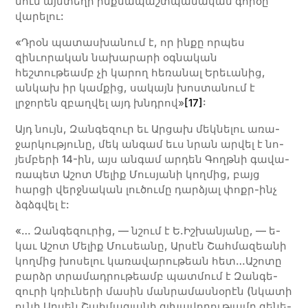
նում այն­տե­ղի ինք­նա­պաշտ­պա­նա­կան գոր­ծը
վա­րե­լու:
«Դրօն պատասխանում է, որ ինքը որպես
զինւորական նախա­րարի օգնական
հեշտութեամբ չի կարող հեռանալ Երեւանից,
անկախ իր կամքից, սակայն խոստանում է
լրջորեն զբաղվել այդ խնդրով»
[17]
:
Այդ նույն, Զան­գե­զուր եւ Արցախ մեկ­նե­լու ա­ռա­
ջար­կու­թյու­նը, մեկ ան­գամ եւս նրան ար­վել է նո­
յեմ­բե­րի 14-ին, այս ան­գամ ար­դեն Գողթ­նի գա­վա­
ռա­պետ Ա­շոտ Մե­լիք Մու­սյա­նի կող­մից, բայց
հարցի վերջնական լուծումը դարձյալ փոքր-ինչ
ձգձգվել է:
«… Զան­գե­զու­րից, — նշում է Ե.Իշ­խա­նյա­նը, — ե­
կաւ Ա­շոտ Մե­լիք Մու­սեա­նը, Ար­սէն Շահ­մա­զեա­նի
կող­մից խո­սե­լու կա­ռա­վա­րու­թեան հետ…Ա­շո­տը
բարձր տրա­մա­դրու­թեամբ պատ­մում է Զան­գե­
զու­րի կռիւ­նե­րի մա­սին ման­րա­մաս­նօ­րէն (նկա­տի
ու­նի Ար­սեն Շահ­մա­զյա­նի գլխա­վո­րու­թյամբ գե­նե­