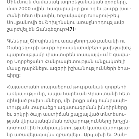
Միեւ­­նույն ժա­­մա­­նակ ադր­բե­­ջա­­նա­­կան զօր­­քե­­րը,
մօտ 7000 սվին, հա­­զա­­րա­­վոր քուրդ եւ թուրք խու­­
ժա­­նի հետ միա­­սին, հռչա­­կա­­վոր Խոս­րով-բեկ
Սուլ­­թա­­նո­­վի եւ Շիխ­­լինս­կու ա­­ռաջ­­նոր­­դու­­թյամբ
շարժ­վել են Զան­­գե­­զուր»
[7]
:
Գե­նե­րալ Շիխ­լինս­կու ա­ռաջ­նոր­դած բա­նա­կի ու
Զան­գե­զու­րի թուրք հրո­սա­կախմ­բե­րի ջախ­ջախիչ
պար­տու­թյամբ փաս­տո­րեն տա­պալ­վում է գա­վա­
ռը Ադր­բե­­ջա­­նի Հան­­րա­­պե­­տու­­թյան ան­­քակ­­տե­­լի
մա­­սը դարձ­նե­­լու ազերի իշխանությունների ծրա­­
գի­­րը:
Հա­­յաս­­տա­­նի տա­­րած­­քում թուր­­քա­­կան զոր­­քե­­րի
առ­­կա­­յու­­թյու­­նը, ա­­պա հա­­­րեւան Վրաս­­տա­­­նի հետ
զին­­ված բա­­­խում­­նե­­­րը, մի փոքր անց հան­­րա­­­պե­­­
տու­­թյան տարածքի ազատագրման խնդիր­­նե­­­րը
եւ երկ­րի ծայր աս­­տի­­­ճան քայ­­քայ­­ված տնտե­­­սու­­
թյան վե­­­րա­­­կանգնման դժվա­­­րու­­թյուն­­նե­­­րը խո­­­չըն­­
դո­­­տում էին հան­­րա­­­պե­­­տու­­թյան կա­­­ռա­­­վա­­­րու­­թյա­­­
նը ա­­­ռա­­­վե­­­լա­­­գույնս զբաղ­­վե­­­լու Ար­ցա­խի եւ Զան­­