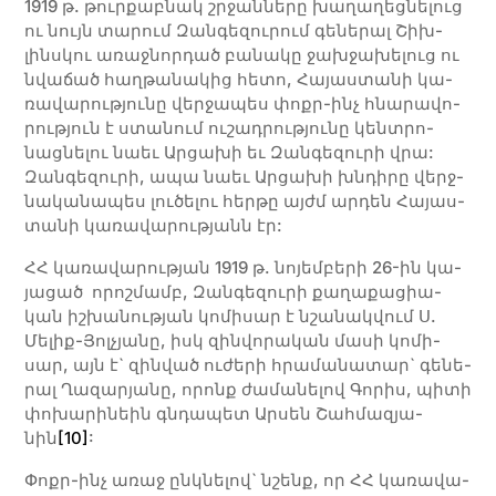
1919 թ. թուր­­քաբ­­նակ շրջան­­նե­­­րը խա­­­ղա­­­ղեց­­նե­­­լուց
ու նույն տա­րում Զան­գե­զու­րում գե­նե­րալ Շիխ­
լինս­կու ա­ռաջ­նոր­դած բա­նա­կը ջախ­ջա­խե­լուց ու
նվա­ճած հաղ­թա­նա­կից հե­­­տո, Հա­­­յաս­­տա­­­նի կա­­­
ռա­­­վա­­­րու­­թյու­­­նը վեր­­ջա­­­պես փոքր-ինչ հնա­­­րա­­­վո­­­
րու­­թյուն է ստա­­­նում ու­­­շա­­դրու­­թյու­­­նը կենտ­րո­­­
նաց­­նե­­­լու նաեւ Ար­­ցա­­խի եւ Զան­­գե­­­զու­­­րի վրա:
Զան­­գե­­­զու­­­րի, ա­­­պա նաեւ Ար­­ցա­­­խի խնդի­­­րը վերջ­
նա­­­կա­­­նա­­­պես լու­­­ծե­­­լու հեր­­թը այժմ ար­­դեն Հա­­­յաս­­
տա­­­նի կառա­­­վա­­­րու­­թյանն էր:
ՀՀ կա­ռա­վա­րու­թյան 1919 թ. նո­յեմ­բե­րի 26-ին կա­
յա­ցած որոշ­մամբ, Զան­գե­զու­րի քա­­­ղա­­­քա­­­ցիա­
կան իշ­խա­նու­թյան կո­­­մի­­­սար է նշա­նակ­վում Ս.
Մե­­­լիք-Յոլ­չյա­­­նը, իսկ զին­­վո­­­րա­­­կան մա­­­սի կո­­­մի­­­
սար, այն է` զին­ված ու­ժե­րի հրա­մա­նա­տար` գե­­­նե­­­
րալ Ղա­­­զա­­րյա­­­նը, ո­րոնք ժամանելով Գորիս, պի­տի
փո­խա­րի­նեին գնդա­պետ Ար­սեն Շահ­մա­զյա­
նին
[10]
:
Փոքր-ինչ ա­­­ռաջ ընկ­նե­­­լով` նշենք, որ ՀՀ կա­­­ռա­­­վա­­­