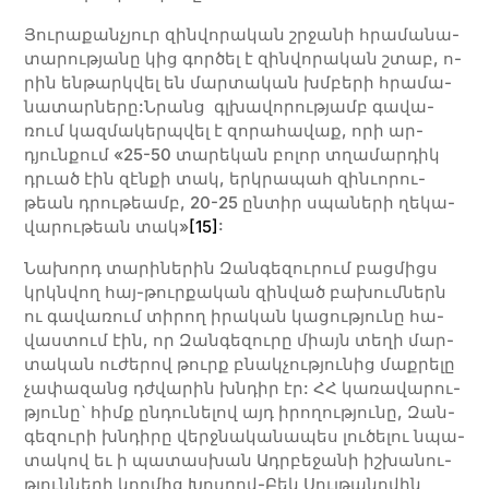
Յո­­­ւ­­րա­­­քան­չյուր զին­վո­րա­կան շրջա­­­նի հրա­­­մա­­­նա­­­
տա­­­րու­­թյա­­­նը կից գոր­­ծել է զին­­վո­­­րա­­­կան շտաբ, ո­­­
րին են­­թարկ­վել են­ մար­­տա­­­կան խմբե­­­րի հրա­­­մա­­­
նա­­­տար­­նե­­­րը:Նրանց գլխա­­­վո­­­րու­­թյամբ գա­­­վա­­­
ռում կազ­­մա­­­կերպ­վել է զո­­­րա­­­հա­­­վաք, ո­­­րի ար­
դյուն­­քում «25-50 տա­­­րե­­­կան բո­­­լոր տղա­­­մար­­դիկ
դրւած էին զէն­­քի տակ, երկ­րա­­­պահ զի­­­նւո­­­րու­­­
թեան դրու­­­թեամբ, 20-25 ըն­­տիր սպա­­­նե­­­րի ղե­­­կա­­­
վա­­­րու­­­թեան տակ»
[15]
:
Նա­խորդ տա­րինե­րին Զան­գե­զու­րում բաց­միցս
կրկնվող հայ-թուր­քա­կան զին­ված բա­խում­ներն
ու գա­վա­ռում տի­րող ի­րա­կան կա­ցու­թյու­նը հա­
վաս­տում էին, որ Զան­գե­զու­րը միայն տե­ղի մար­
տա­կան ու­ժե­րով թուրք բնակ­չու­թյու­նից մաք­րե­լը
չա­փա­զանց դժվա­րին խնդիր էր: ՀՀ կա­ռա­վա­րու­
թյու­նը` հիմք ըն­դու­նե­լով այդ ի­րո­ղու­թյու­նը, Զան­
գե­զու­րի խնդի­րը վերջ­նա­կա­նա­պես լու­ծե­լու նպա­
տա­կով եւ ի պա­տաս­խան Ադր­բե­ջա­նի իշ­խա­նու­
թյուն­նե­րի կող­մից Խոս­րով-Բեկ Սուլ­թա­նո­վին