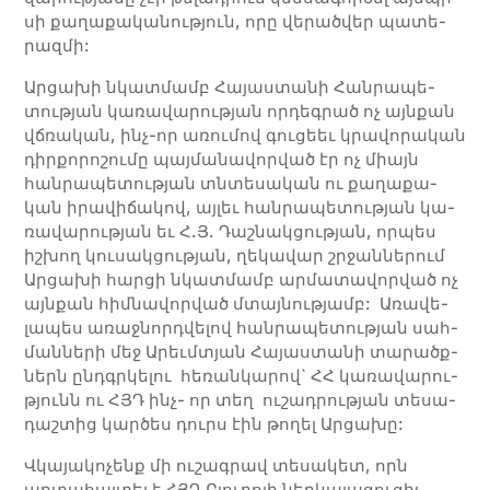
սի քա­ղա­քա­կա­նու­թյուն, որը վե­րած­վեր պա­տե­
րազ­մի:
Արցախի նկատ­մամբ Հա­յաս­տա­նի Հան­րա­պե­
տու­թյան կա­ռա­վա­րու­թյան որ­դեգ­րած ոչ այն­քան
վճռա­կան, ինչ-որ ա­ռու­մով գու­ցեեւ կրա­վո­րա­կան
դիր­քո­րո­շու­մը պայ­մա­նա­վոր­ված էր ոչ միայն
հան­րա­պե­տու­թյան տնտե­սա­կան ու քա­ղա­քա­
կան ի­րա­վի­ճա­կով, այ­լեւ հան­րա­պե­տու­թյան կա­
ռա­վա­րու­թյան եւ Հ.Յ. Դաշ­նակ­ցու­թյան, որ­պես
իշ­խող կու­սակ­ցու­թյան, ղե­կա­վար շրջան­նե­րում
Արցախի հար­ցի նկատ­մամբ ար­մա­տա­վոր­ված ոչ
այն­քան հիմ­նա­վոր­ված մտայ­նու­թյամբ: Ա­ռա­վե­
լա­պես ա­ռաջ­նորդ­վե­լով հան­րա­պե­տու­թյան սահ­
ման­նե­րի մեջ Ա­րեւմ­տյան Հա­յաս­տա­նի տա­րածք­
ներն ընդգրկե­լու հեռան­կա­րով` ՀՀ կա­ռա­վա­րու­
թյու­նն ու ՀՅԴ ինչ- որ տեղ ու­շա­դրու­թյան տե­սա­
դաշ­տից կար­ծես դուրս էին թո­ղել Արցախը:
Վկայակոչենք մի ուշագրավ տեսակետ, որն
արտահայտել է ՀՅԴ Բյուրոյի ներկայացուցիչ