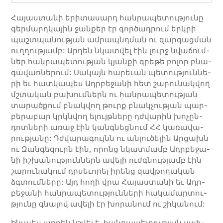
Հայաստանի ­երի­տա­սարդ հան­րա­պե­տու­թյու­նը
գեր­մարդ­կա­յին ջան­քեր էր գոր­ծա­դրում երկ­րի
պաշտ­պա­նու­թյան ամ­րապնդման ու զար­գաց­ման
ուղ­ղու­թյամբ: Ար­դեն նկատ­վել էին լուրջ նվա­ճում­
ներ հան­րա­պե­տու­թյան կյան­քի գրեթե բո­լոր բնա­
գա­վառ­նե­րում: Սա­կայն հա­րեւան պե­տու­թյուն­նե­
րի եւ հատ­կա­պես Ադր­բե­ջա­նի հետ շա­րու­նակ­վող
մշտա­կան բա­խում­ներն ու հան­րա­պե­տու­թյան
տա­րած­քում բնակ­վող թուրք բնակ­չու­թյան պար­
բե­րա­բար կրկնվող ե­լույթ­նե­րը դժվա­րին խո­չըն­
դոտ­նե­րի ա­ռաջ էին կանգ­նեց­նում ՀՀ կա­ռա­վա­
րու­թյա­նը: Դժվա­րա­գույնն ու ան­լու­ծե­լին Արցախն
ու Զան­գե­զուրն էին, ո­րոնց նկատ­մամբ Ադր­բե­ջա­
նի իշ­խա­նու­թյուն­ներն ավե­լի ուժգ­նու­թյամբ էին
շա­րու­նա­կում դրսեւո­րել ի­րենց զավ­թո­ղա­կան
ձգտում­նե­րը: Այդ հո­ղի վրա Հա­յաս­տա­նի եւ Ադր­
բե­ջա­նի հան­րա­պե­տու­թյուն­նե­րի հա­կա­մար­տու­
թյու­նը գնա­լով ա­վե­լի էր խորա­նում ու շիկա­նում:
Ինչ­պես ար­­դեն նշվել է, հան­­րա­­պե­­տու­­թյան սահ­­