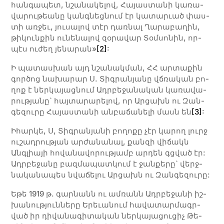
հան­գա­պետ, նշա­նա­կե­լով, Հա­յաս­տա­նի կա­ռա­
վա­րու­թեա­նը կանգ­նեց­նում էր կա­տա­րւած փաս­
տի առ­ջեւ, յու­սա­լով տէր դառ­նալ Ղա­րա­բա­ղին,
թի­կուն­քին ու­նե­նա­լով զօ­րա­վար Տօմ­սո­նին, որ­
պէս ու­ժեղ յե­նա­րան»
[2]
:
Ի պա­տաս­խան այդ նշա­նակ­ման, ՀՀ ար­տա­քին
գոր­ծոց նա­խա­րար Ս. Տիգ­րա­նյա­նը վճռա­կան բո­
ղոք է ներ­կա­յաց­նում Ադր­բե­ջա­նա­կան կա­ռա­վա­
րու­թյա­նը` հայ­տա­րա­րե­լով, որ Ար­ցախն ու Զան­
գե­զու­րը Հա­յաս­տա­նի ան­բա­ճա­նե­լի մասն են
[3]
:
Իհարկե, Ս, Տիգրանյանի բողոքը չէր կարող լուրջ
ուշադրության արժանանալ, քանզի վիճակն
Անգլիայի հովանավորությամբ արդեն գցված էր:
Ադրբեջանը բազմապատկում է ջանքերը` վերջ­
նակա­նա­պես նվաճելու Արցախն ու Զանգեզուրը:
Ե­­­թե 1919 թ. գարնանն ու ամ­­ռանն Ադր­բե­­­ջա­­­նի իշ­
խա­նու­թյուն­նե­րը Ե­­­րեւա­­­նում հա­­­վա­­­տար­­մագր­
ված իր դի­­­վա­­­նա­­­գի­­­տա­­­կան ներ­­կա­­­յա­­­ցու­­­ցիչ Թե­­­