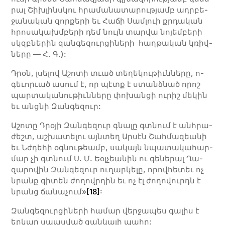
րալ Շիխ­լինս­կու հրա­մա­նա­տա­րու­թյամբ ադր­բե­
ջա­նա­կան զոր­քե­րի եւ Հա­ճի Սամ­լուի քրդա­կան
հրո­սա­կախմ­բե­րի դեմ նույն տար­վա նո­յեմ­բե­րի
սկզբնե­րին զան­գե­զուր­ցի­նե­րի հաղ­թա­կան կռիվ­
նե­րը — Հ. Գ.):
Դրօն, լսե­լով Ա­շո­տի տւած տե­ղե­կու­թիւն­նե­րը, ո­
գեւո­րւած ասում է, որ պէտք է ստանձ­նած ո­րոշ
պար­տա­կա­նու­թիւն­նե­րը փո­խան­ցի ու­րիշ մե­կին
եւ անց­նի Զան­գե­զուր:
Ա­շո­տը Դրօ­յի Զան­գե­զուր գնա­լը գտնում է անհ­րա­
ժեշտ, աշ­խա­տե­լու այն­տեղ Ար­սէն Շահ­մա­զեա­նի
եւ Նժդե­հի օգ­նու­թեամբ, սա­կայն նպա­տա­կա­հար­
մար չի գտնում Ս. Մ. Եօլ­չեա­նին ու գե­նե­րալ Ղա­
զա­րո­վին Զան­գե­զուր ու­ղար­կե­լը, ո­րով­հե­տեւ ոչ
նրանք գի­տեն ժո­ղովր­դին եւ ոչ էլ ժո­ղո­վուրդն է
նրանց ճա­նա­չում»
[18]
:
Զան­գե­զուր­ցի­նե­րի հա­մար վեր­ջա­պես գալիս է
եր­կար սպաս­ված ցան­կա­լի պա­հը: