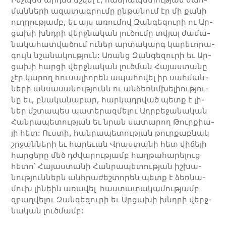
ման­­նե­­րի ազատագրումը ըն­­թա­­նում էր մի քա­­նի
ուղ­­ղու­­թյամբ, եւ այս ա­­ռու­­մով Զան­­գե­­զու­­րի ու Ար­
ցա­խի խնդրի վերջ­նա­­կան լու­­ծու­­մը տվյալ ժա­­մա­­
նա­­կա­­հատ­­վա­­ծում ու­­ներ ար­­տա­­կարգ կա­­րեւո­­րա­­
գույն նշա­­նա­­կու­­թյուն: Ա­­ռանց Զան­­գե­­զու­­րի եւ Ար­
ցա­խի հար­­ցի վերջ­նա­­կան լուծ­­ման Հա­­յաս­­տա­­նը
չէր կա­­րող հու­­սա­­լիո­­րեն ա­­պա­­հո­­վել իր սահ­­ման­­
նե­­րի ան­­սա­­սա­­նու­­թյունն ու ան­­ձեռնմխե­­լիու­­թյու­­
նը եւ, բնա­­կա­­նա­­բար, հար­­կադր­ված պետք է լի­­
ներ մշտա­­պես պա­­տե­­րազ­­մե­­լու Ադր­բե­­ջա­­նա­­կան
Հան­­րա­­պե­­տու­­թյան եւ նրան սա­­տա­­րող Թուր­­քիա­­
յի հետ: Ուս­­տի, հան­­րա­­պե­­տու­­թյան թուր­­քաբ­­նակ
շրջան­­նե­­րի եւ հա­­րեւան Վրաս­­տա­­նի հետ վի­­ճե­­լի
հար­­ցե­­րը մեծ դժվա­­րու­­թյամբ հաղ­­թա­­հա­­րե­­լուց
հե­­տո՝ Հա­­յաս­­տա­­նի Հան­րա­պե­տու­թյան իշ­­խա­­
նու­­թյուն­­ներն անհ­րա­­ժեշ­­տո­­րեն պետք է ձեռ­­նա­­
մուխ լի­­նեին ա­­ռա­­վել հաս­­տա­­տա­­կա­­մու­­թյամբ
զբաղ­­վե­­լու Զան­­գե­­զու­­րի եւ Ար­ցա­խի խնդրի վերջ­
նա­­կան լուծ­­մամբ: