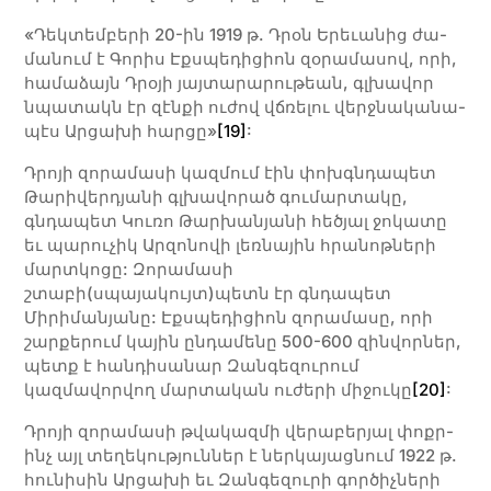
«Դեկ­տեմ­բե­րի 20-ին 1919 թ. Դրօն Ե­րեւա­նից ժա­
մա­նում է Գո­րիս Էքս­պե­դի­ցիոն զօ­րա­մա­սով, ո­րի,
հա­մա­ձայն Դրօ­յի յայ­տա­րա­րու­թեան, գլխա­վոր
նպա­տակն էր զէն­քի ու­ժով վճռե­լու վերջ­նա­կա­նա­
պէս Արցախի հար­ցը»
[19]
:
Դրոյի զորամասի կազմում էին փոխգնդապետ
Թարիվերդյանի գլխավորած գումարտակը,
գնդապետ Կուռո Թարխանյանի հեծյալ ջոկատը
եւ պարուչիկ Արզոնովի լեռնային հրանոթների
մարտկոցը: Զորամասի
շտաբի(սպայակույտ)պետն էր գնդապետ
Միրիմանյանը: Էքսպեդիցիոն զորամասը, որի
շարքերում կային ընդամենը 500-600 զինվորներ,
պետք է հանդիսանար Զանգեզուրում
կազմավորվող մարտական ուժերի միջուկը
[20]
:
Դրո­յի զո­րա­մա­սի թվա­կազ­մի վե­րա­բե­րյալ փոքր-
ինչ այլ տե­ղե­կու­թյուն­ներ է ներ­կա­յաց­նում 1922 թ.
հու­­­նի­­­սին Ար­­ցա­­­խի եւ Զան­­գե­­­զու­­­րի գոր­­ծիչ­­նե­­­րի