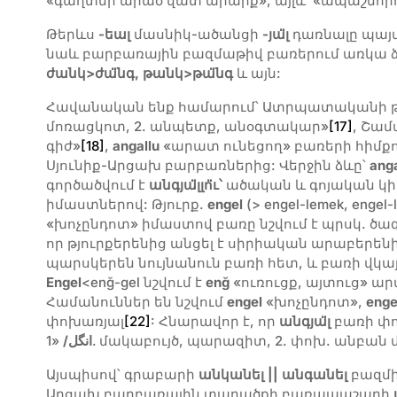
«գաղտնի արած վատ արարք», այլև՝ «ապաշնորհ
Թերևս
-եալ
մասնիկ-ածանցի
-յ
ա
լ
դառնալը պայ
նաև բարբառային բազմաթիվ բառերում առկա ձ
ժանկ>ժա
նգ, թանկ>թա
նգ
և այն:
Հավանական ենք համարում՝ Ատրպատականի թ
մոռացկոտ, 2. անպետք, անօգտակար»
[17]
, Շամ
գիժ»
[18]
,
angallu
«արատ ունեցող» բառերի հիմքո
Սյունիք-Արցախ բարբառներից: Վերջին ձևը՝
anga
գործածվում է
անգյա
լլ
ո
ւ՝
ածական և գոյական կիր
իմաստներով: Թյուրք.
engel
(> engel-lemek, engel-l
«խոչընդոտ» իմաստով բառը նշվում է պրսկ. ծա
որ թյուրքերենից անցել է սիրիական արաբերեն
պարսկերեն նույնանուն բառի հետ, և բառի վկայ
Engel
<enğ-gel նշվում է
enğ
«ուռուցք, այտուց» ա
Համանուններ են նշվում
engel
«խոչընդոտ»,
enge
փոխառյալ
[22]
: Հնարավոր է, որ
անգյա
լ
բառի փո
/
انگل
«1. մակաբույծ, պարազիտ, 2. փոխ. անբան
Այսպիսով՝ գրաբարի
անկանել || անգանել
բազմ
Արցախ բարբառային տարածքի բառապաշարի