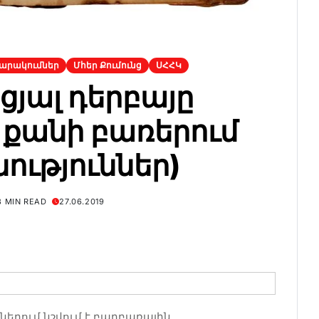
արակումներ
Մհեր Քումունց
ՍՀՀԿ
յալ դերբայը
 քանի բառերում
ություններ)
3 MIN READ
27.06.2019
րում նշվում է բարբառային