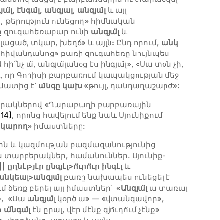
գյա
լ, էնգ
ա
լ, անգյալ
,
անգյա
լ
և այլ
, թերություն ունեցող» հիմնական
ը զուգահեռաբար ունի
անգյա
լ
և
ւլացած, տկար, խեղճ» և այլն
:
Ընդ որում,
անկ
հիվանդանոց» բառի զուգահեռը նույնպես
 հի՜նչ ա̈, անգյա̈լանօց էս ինգյա̈լ», «Սա տօն չի,
, որ Գորիսի բարբառում կապակցության մեջ
մատից է՝
ա
նգը կախ
«թույլ, դանդաղաշարժ»:
րակներով «Ղարաբաղի բարբառային
[14]
, որոնց հավելում ենք նաև Սյունիքում
նկարող
» իմաստները:
 և կազմության բազմազանությունից
 տարբերակներ, համանուններ. Սյունիք-
|| ըղնէլ>յէր ընգյէլ>ո
ւրո
ւր ինգէլ
և
անկեալ>անգյա
լ
բառը նախապես ունեցել է
 ձեռք բերել այլ իմաստներ՝ «
Անգյա
լ
ա տառալ
», «Սա
անգյա
լ
կօրծ ա» — «վտանգավոր»,
ի
ա
նգա
լ
էն ըրալ, վէր մէնք գjո̈ւդո̈ւմ չէնք»