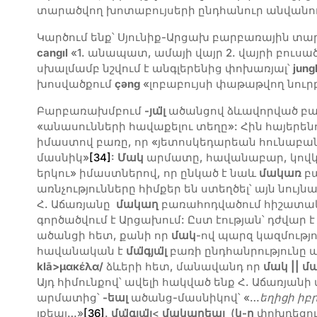
տարածվող խոտաբույսերի ընդհանուր անվանումը
Կարծում ենք՝ Սյունիք-Արցախ բարբառային տար
cangıl
«1. անապատ, ամայի վայր 2. վայրի բուսա
սխալմամբ նշվում է անգլերենից փոխառյալ՝
jung
խոսվածքում
ç
ə
ng
«լոբաբույսի փաթաթվող նուրբ ծ
Բարբառախմբում
-յա
լ
ածանցով ձևավորված բառ
«անասունների հավաքելու տեղը»: Հին հայերե
իմաստով բառը, որ «յետոսկեդարեան հունաբան
մասնիկ»
[34]
:
Մակ
արմատը, հավանաբար, կովկ
երկու» իմաստներով, որ ընկած է նաև
մակառ
բա
առնչությունները հիմքեր են ստեղծել՝ այն նույն
Հ. Աճառյանը
մակաղ
բառահոդվածում հիշատակ
գործածվում է Արցախում: Ըստ էության՝ դժվար 
ածանցի հետ, քանի որ
մակ
-ով պարզ կազմությո
հավանական է
մ
ա
գյա
լ
բառի ընդհանրությունը
klā>
μακέλα
/
ձևերի հետ, մանավանդ որ
մակ || մ
Այդ հիմունքով՝ ավելի հակված ենք Հ. Աճառյան
արմատից՝
-եալ
ածանց-մասնիկով՝ «…
եղիցի
իբ
լքեալ…»
[36]
.
մա
գյա
լ
<
մակաղեալ
(
կ-ղ
փոխդեցու