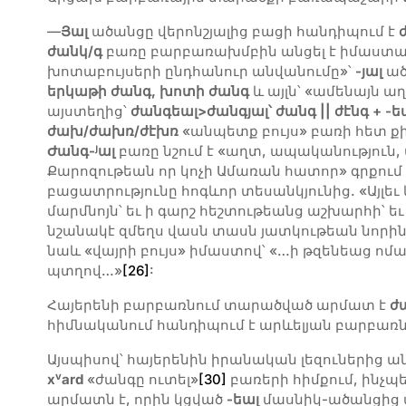
—
Յալ
ածանցը վերոնշյալից բացի հանդիպում է
ժանկ/գ
բառը բարբառախմբին անցել է իմաստայ
խոտաբույսերի ընդհանուր անվանումը»՝
-յալ
ած
երկաթի ժանգ, խոտի ժանգ
և այլն՝ «ամենայն 
այստեղից՝
ժանգեալ>ժանգյալ՝ ժանգ || ժէնգ + -ե
ժախ/ժախռ/ժէխռ
«անպետք բույս» բառի հետ ք
յ
Ժանգ-
ալ
բառը նշում է «աղտ, ապականություն,
Քարոզութեան որ կոչի Ամառան հատոր» գրքում
բացատրությունը հոգևոր տեսանկյունից. «Այլեւ
մարմնոյն՝ եւ ի գարշ հեշտութեանց աշխարհի՝
նշանակէ զմեղս վասն տասն յատկութեան նորի
նաև «վայրի բույս» իմաստով՝ «…ի թզենեաց ոմ
պտղով…»
[26]
:
Հայերենի բարբառնում տարածված արմատ է
ժա
հիմնականում հանդիպում է արևելյան բարբառն
Այսպիսով՝ հայերենին իրանական լեզուներից 
v
x
ard
«ժանգը ուտել»
[30]
բառերի հիմքում, ինչպես
արմատն է, որին կցված
-եալ
մասնիկ-ածանցից ա