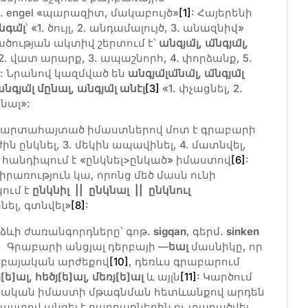
ք. engel «պարազիտ, մակաբույծ»
[1]
: Հայերենի
նգա
լ
՝ «1. ծույլ, 2. անդամալույծ, 3. անազնիվ»
ածության ակտիվ շերտում է՝
անգյա
լ
,
ա
նգյա
լ
,
, 2. վատ արարք, 3. ապաշնորհ, 4. փորձանք, 5.
վ: Նրանով կազմված են
անգյա
լա
նա
լ
,
ա
նգյա
լ
անգյա
լ մընալ, անգյա
լ անէլ
[3]
«1. փչացնել, 2.
նալ»:
և արտահայտած իմաստներով մոտ է գրաբարի
աժին ընկնել, 3. մեկին ապավինել, 4. մատնվել,
 հանդիպում է «ընկնել>ընկած» իմաստով
[6]
:
իրառություն կա, որոնց մեծ մասն ունի
պում է
ընկնիլ || ընկնալ || ընկնուլ
ինել, գտնվել»
[8]
:
ևի ժառանգորդները՝ գոթ.
sigqan
, գերմ.
sinken
 Գրաբարի անցյալ դերբայի —
եալ
մասնիկը, որ
երբայական արժեքով
[10]
, դեռևս գրաբարում
[ե]ալ
,
հեծյ[ե]ալ
,
մեռյ[ե]ալ
և այլն
[11]
: Կարծում
կանական իմաստի մթագնման հետևանքով արդեն
աստով անցել է բարբառներին ու տարածվել