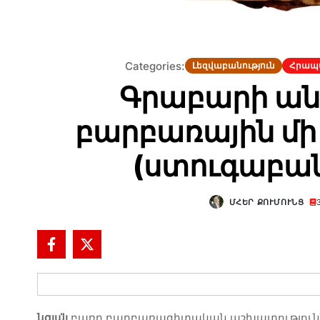
Categories:
Լեզվաբանություն
Հրապ
Գրաբարի անց
բարբառային մի
(ստուգաբան
ՄՀԵՐ ՔՈՒՄՈՒՆՑ
նգյա
լ
բառը բարբառագիտական աշխատություննե