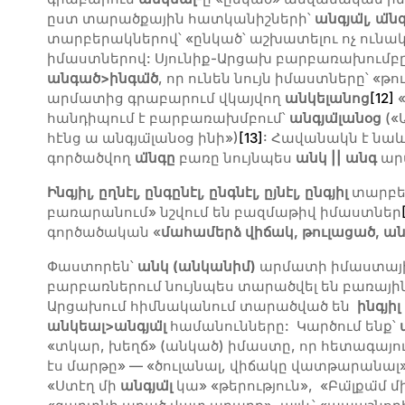
ըստ տարածքային հատկանիշների՝
անգյա
լ,
ա
ն
տարբերակներով՝ «ընկած՝ աշխատելու ոչ ունակ
իմաստներով: Սյունիք-Արցախ բարբառախումբ
անգած>ինգա
ծ
, որ ունեն նույն իմաստները՝ «թո
արմատից գրաբարում վկայվող
անկելանոց
[12]
«
հանդիպում է բարբառախմբում՝
անգյա
լանօց
(«Ա
հէնց ա անգյա̈լանօց ինի»)
[13]
: Հավանակն է նաև
գործածվող
ա
նգը
բառը նույնպես
անկ || անգ
ար
Ինգյիլ, ըղնէլ, ընգընէլ, ընգնէլ, ըյնէլ, ընգյիլ
տարբե
բառարանում» նշվում են բազմաթիվ իմաստներ
գործածական «
մահամերձ վիճակ, թուլացած, ա
Փաստորեն՝
անկ (անկանիմ)
արմատի իմաստային
բարբառներում նույնպես տարածվել են բառային
Արցախում հիմնականում տարածված են
ինգյիլ 
անկեալ>անգյա
լ
համանունները: Կարծում ենք՝
«տկար, խեղճ» (անկած) իմաստը, որ հետագայում
էս մարթը» — «ծուլանալ, վիճակը վատթարանալ
«Ստէղ մի
անգյա
լ
կա» «թերություն», «Բա̈լքա̈մ մ