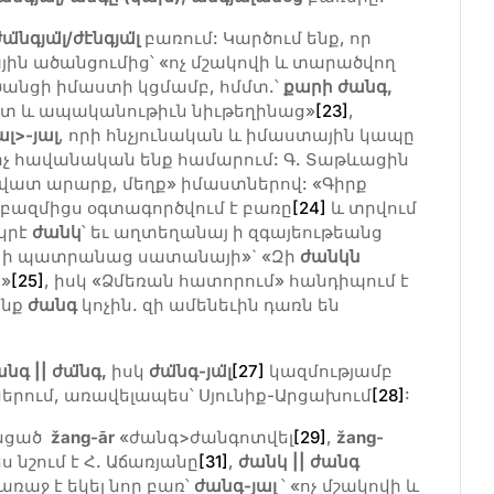
ժ
ա
նգյա
լ/ժէնգյա
լ
բառում: Կարծում ենք, որ
ին ածանցումից՝ «ոչ մշակովի և տարածվող
անցի իմաստի կցմամբ, հմմտ.՝
քարի ժանգ,
աղտ և ապականութիւն նիւթեղինաց»
[23]
,
ալ>-յալ
, որի հնչյունական և իմաստային կապը
իչ հավանական ենք համարում: Գ. Տաթևացին
 վատ արարք, մեղք» իմաստներով: «Գիրք
 բազմիցս օգտագործվում է բառը
[24]
և տրվում
 կրէ
ժանկ
՝ եւ աղտեղանայ ի զգայեութեանց
 եւ ի պատրանաց սատանայի»` «Զի
ժանկ
ն
ն»
[25]
, իսկ «Ձմեռան հատորում» հանդիպում է
անք
ժանգ
կոչին. զի ամենեւին դառն են
նգ || ժա
նգ,
իսկ
ժա
նգ-յա
լ
[27]
կազմությամբ
երում, առավելապես՝ Սյունիք-Արցախում
[28]
:
անցած
žang-ār
«ժանգ>ժանգոտվել
[29]
,
žang-
 նշում է Հ. Աճառյանը
[31]
,
ժանկ || ժանգ
ռաջ է եկել նոր բառ՝
ժ
անգ-յալ
՝ «ոչ մշակովի և