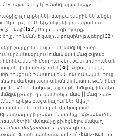
», այստեղից էլ՝ «ժանգյալավ հաց»:
ածքից թյուրքերենի բարբառներին են անցել
ծածկույթ», որ Ս. Նիշանյանի բառարանում
le
(ջունգլի)
[32]
, Օրդուբադի թյուրք.
իլը, որ նման է գայլուկ բույսին» բառերը
[33]
:
երի շարքը համալրում է
մ
ա
գյա
լ
բառը՝
նում արձանագրվում է
մակ
կամ
մագ
«վրա»
 հեղինակների մօտ դարձել է շատ սովորական
ասյան փոխառություն է
[35]
` «վրա, կրկին,
ռի հիմքում: Իմաստային և հնչյունական թույլ
ացնելու
մակաղ
ասորական փոխառության հետ:
ում է «Ղրբ.
մակալ»
, այլ ոչ թե
մ
ա
գյա
լ
, ինչպես
է
մ
ա
գյա
լ
բառի զուգահեռելը
մակ || մագ
բառ-
ւններ գրեթե բացակայում են: Ավելի
 ասորական և հունական
մակաղ
/ma-
ագ
կաղապարի բառային արժեքը մթագնած է:
ի տեսակետին՝
մ
ա
գյա
լ-
ը բխեցնելու
մակաղ
րեւ
զհօտ
մակաղեալ
, եւ
իբրեւ
զխաշն
թյամբ՝
գ
, որի ազդեցությամբ էլ՝
-եալ>-յա
լ
), որ