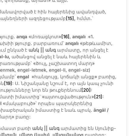
, փորձանք, արատ» և այլն:
մանավորված է հին հայերենից ավանդված,
այնեղների ազդեցությամբ
[15]
,
հմմտ.՝
յուրք.
anqa
«մոռացկոտ»
[16]
,
anqal
ı
«1.
ախիի թյուրք. բարբառում՝
anqal
ı
«թեթևամիտ,
ւմ ընկած է
անկ || անգ
արմատը, որ անցել է
l-lu,
ածանցով անցել է նաև հայերենին և
առությամբ՝ «ծույլ, չաշխատող մարդ»
enmek, engel-letmek, engel-li, engel-siz)
գմամբ՝
engal
«հանգույց, կոճակի անցք» բառից,
ին
[19]
: Ս. Նիշանյանը նշում է, որ այն կապ չունի
ությունները նոր են թուքերենում
[20]
:
րմատի իմաստից՝ «այտուցվածություն»
[21]
:
l
«մակաբույծ»՝ որպես պարսկերենից
խաբերական իմաստից է նաև պրսկ.
āngāl /
 մարդ» բառը:
իմաստ բառի
անկ || անգ
արմատից են Սյունիք-
ա
նգյա
լ, ա
նգը (կախ), ա
նգյա
լանօց
բառերը: