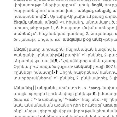
փոխառությունների շարքում՝ պրսկ.
āngāl
, թուր
բարբառներում տարածված է
անկյալ
,
անգյա
լ
,
ա
իմաստներով
[2]
, Սյունիք-Արցախում բառը գործ
էնգ
ա
լ
,
անգա
լ
,
անգա
՝ «1. հիվանդ, անդամալույծ
արատ, թերություն, 6. հապաղում» իմաստներո
տա
ռնա
լ
«1. հաշմանդամ դառնալ, 2. թուլանալ»,
յ
ծուլանալ», Արցախում՝
անգյա
լա
ք
օ
ք անէլ
«թերա
Անգյա
լ
բառը արտաքին՝ հնչյունական կազմով 
«
անգանիլ, ընկանիլ»
[4]
բառին՝ «1. ընկնել, 2. բ
ենթարկվել» և այլն
[5]
: Նշվածներից ամենաշատը
Օրինակ՝ «Աստվածաշնչում»
անկանիլ
բայի 807 կ
«ընկնել» իմաստը
[7]
: Միջին հայերենում հանդի
տարբերակներով՝ «1. ընկնել, 2. ընկնավորել, 3. լ
Անկանել || անգանել
արմատի h.-ե.
*sang-
նախաձ
և այլն, «բոլորն էլ ունեն վայր ընկնել»
[9]
իմաստը:
ծագում է
*-lo
ածանցից՝
*-isālo-
` հայ. սեռ.
-ոյ
՝ դ
նաև անվանական ածանցի դեր է ունեցել՝
առաքյ
ենք՝ անցյալ դերբայի վերջավորության քերա
գրաբարում
անկեալ
-ը «ընկած» անվանական իմ