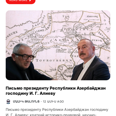
READ MORE
Письмо президенту Республики Азербайджан
господину И. Г. Алиеву
ՄԱԼԻԿ ԹԵԼՈՒՆՑ
12 ԱՄԻՍ AGO
Письмо президенту Республики Азербайджан господину
И. Г. Алиеву: краткий историко-правовой, научно-