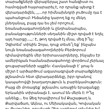
տարածքների վերաբերյալ շատ հանգիստ ու
համոզված հայտարարել է, որ դրանք պետք է
վերադարձվեն, ,,…որ հիմնախնդրի լուծումը դա է
պահանջում։ Ինձանից կարող եք ոչ մեկդ
չնեղանալ, բայց դա ես չեմ որոշում,
եռանախագահողների և ընդհանարպես,
բանակցությունների սեղանին միշտ դրված է եղել
այդ հարցը…,,: Է, թող դրված էլ մնա, մեզ ի՞նչ:
Չգիտեմ՝ տիկին Զոյա, դուք տեսե՞լ եք՝ ինչպես
նույն եռանախագահողներին Բերձորում
դիմավորեցին մեր երիտասարդները, ինչպես էր
ամերիկյան համանախագահողը փորձում չերևալ
ցուցարարների աչքին: Հասկանալի է՝ լտպ-ն
միշտ է արծարծում ազատագրված տարածքները
թշնամուն հետ վերադարձնելը, իբր դրանով
կապահովվի խաղաղություն և բարեկամություն:
Բայց մի մոռացեք՝ թշնամու առաջին երազանքը
Երևանին տիրանալն է. ասում են մերն է: Ի՞նչ
անենք… Ես Ձեզ հրավիրում եմ Քաշաթաղ և
Քարվաճառ, Ակնա, ու Մեխակավան, Կովսական
ու Քաշունիք, որպեսզի Ձեր աչքերով տեսնեք իմ