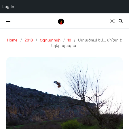
Log In
Home
2018
Օգոստոսի
10
Մտածում եմ… մի՞շտ է
եղել այսպես