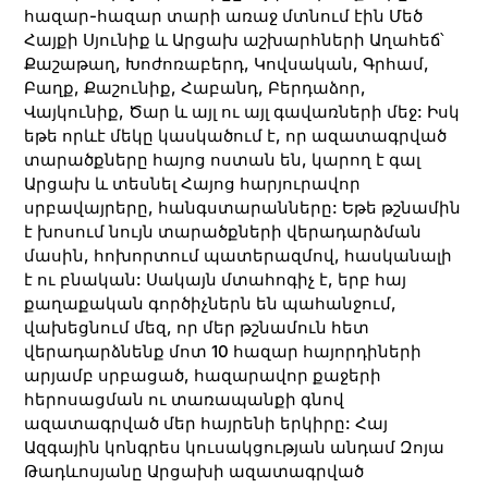
հազար-հազար տարի առաջ մտնում էին Մեծ
Հայքի Սյունիք և Արցախ աշխարհների Աղահեճ՝
Քաշաթաղ, Խոժոռաբերդ, Կովսական, Գրհամ,
Բաղք, Քաշունիք, Հաբանդ, Բերդաձոր,
Վայկունիք, Ծար և այլ ու այլ գավառների մեջ: Իսկ
եթե որևէ մեկը կասկածում է, որ ազատագրված
տարածքները հայոց ոստան են, կարող է գալ
Արցախ և տեսնել Հայոց հարյուրավոր
սրբավայրերը, հանգստարանները: Եթե թշնամին
է խոսում նույն տարածքների վերադարձման
մասին, հոխորտում պատերազմով, հասկանալի
է ու բնական: Սակայն մտահոգիչ է, երբ հայ
քաղաքական գործիչներն են պահանջում,
վախեցնում մեզ, որ մեր թշնամուն հետ
վերադարձնենք մոտ 10 հազար հայորդիների
արյամբ սրբացած, հազարավոր քաջերի
հերոսացման ու տառապանքի գնով
ազատագրված մեր հայրենի երկիրը: Հայ
Ազգային կոնգրես կուսակցության անդամ Զոյա
Թադևոսյանը Արցախի ազատագրված