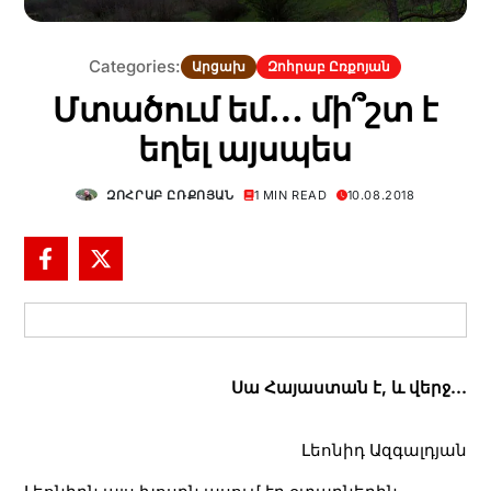
Categories:
Արցախ
Զոհրաբ Ըռքոյան
Մտածում եմ… մի՞շտ է
եղել այսպես
ԶՈՀՐԱԲ ԸՌՔՈՅԱՆ
1 MIN READ
10.08.2018
Սա Հայաստան է, և վերջ…
Լեոնիդ Ազգալդյան