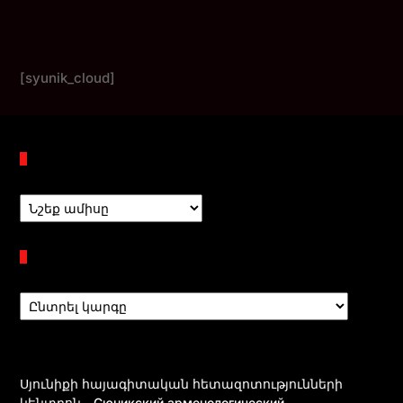
[syunik_cloud]
Պահոցներ
Բաժիններ
Սյունիքի հայագիտական հետազոտությունների
կենտրոն - Сюникский арменологический