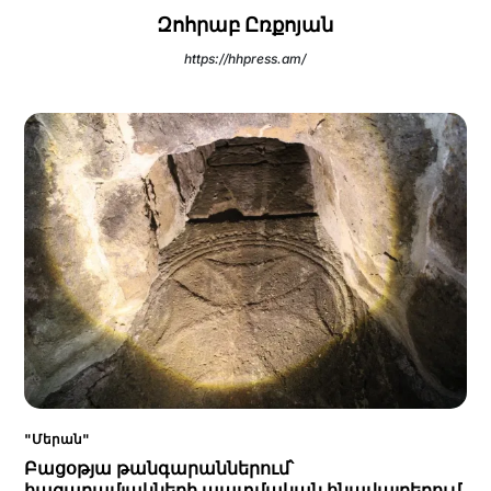
Զոհրաբ Ըռքոյան
https://hhpress.am/
"Մերան"
Բացօթյա թանգարաններում՝
հազարամյակների պատմական հնավայրերում