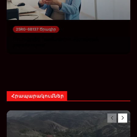
25RG-6B137 Ծրագիր
Բուհ-քոլեջ համագործակցության
շրջանակում
Հրապարակումներ