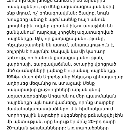
Լեոնիդն այս խոսքն ասում էր օտարներին
հասկացնելու, որ մենք ազատագրական կռիվ
ենք մղում, ոչ՝ բռնագրավման: Ցավոք, նույն
խոսքերը պետք է այժմ ասենք հայի անուն
կրողներին, ովքեր չգիտեմ ինչու առաջինն են
ցանկանում՝ դարձյալ կորցնել ազատագրված
հայրենիքը: Այն, որ քաղաքականությունը,
ինչպես շատերն են ասում, անառակություն է,
բոլորին է հայտնի: Սակայն կա մի կարևոր
երևույթ, որ հանուն քաղաքականության,
կարերայի, բարգավաճման, օտարից վերցրած
մեծ գումարների չպետք է ուրանալ հայրենիքը:
1994թ. մայիսին Ադրբեջանը ծնկաչոք զինադադար
աղերսեց մեզանից ու ստացավ: Մենք
հազարավոր քաջորդիների արյան գնով
ազատագրեցինք Արցախն ու մեր պատմական
հայրենիքի այն հատվածները, որոնք տարբեր
ժամանակահատվածներում և հիմնականում
խորհրդային կարգերի սկզբներից բռնակցվել էին
մի պետության, որը նորւյթ էր մինչ 20-րդ դարի
20-ական թվականներըը: Այդ տարածքները