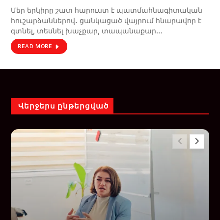
Մեր երկիրը շատ հարուստ է պատմահնագիտական
հուշարձաններով․ ցանկացած վայրում հնարավոր է
գտնել, տեսնել խաչքար, տապանաքար…
READ MORE
Վերջերս ընթերցված