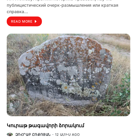
публицистический очерк-размышления или краткая
справка…
READ MORE
Կուրաթ թագավորի ձորակում
ԶՈՀՐԱԲ ԸՌՔՈՅԱՆ
12 ԱՄԻՍ AGO