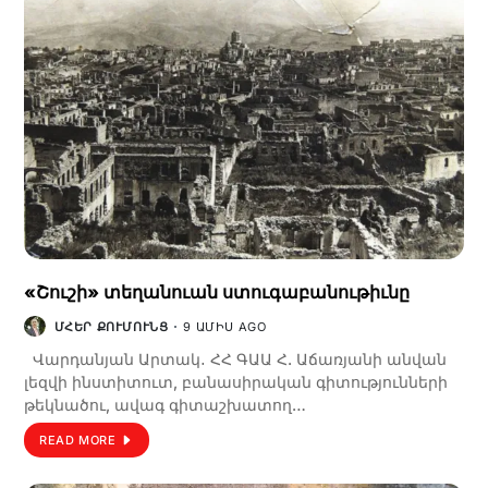
«Շուշի» տեղանուան ստուգաբանութիւնը
ՄՀԵՐ ՔՈՒՄՈՒՆՑ
9 ԱՄԻՍ AGO
Վարդանյան Արտակ․ ՀՀ ԳԱԱ Հ. Աճառյանի անվան
լեզվի ինստիտուտ, բանասիրական գիտությունների
թեկնածու, ավագ գիտաշխատող…
READ MORE