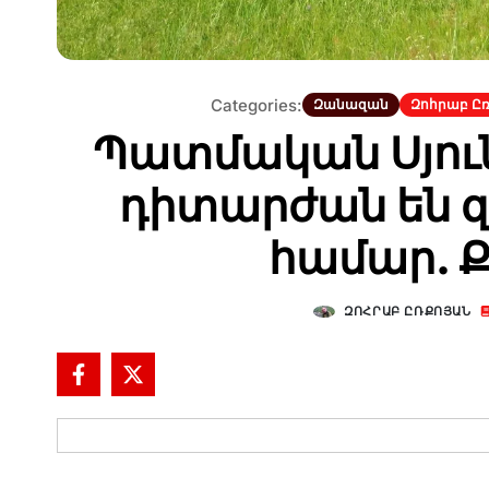
Categories:
Զանազան
Զոհրաբ Ըռ
Պատմական Սյու
դիտարժան են զ
համար. 
ԶՈՀՐԱԲ ԸՌՔՈՅԱՆ