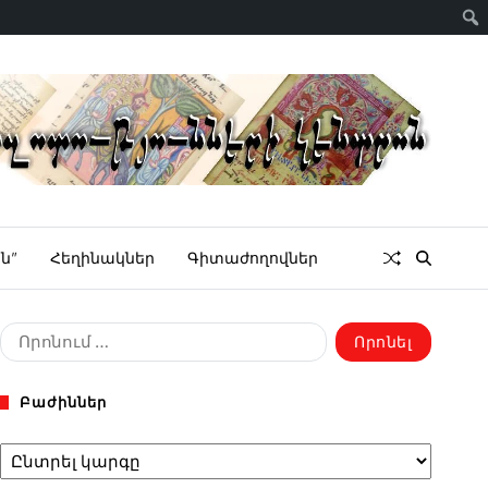
ն”
Հեղինակներ
Գիտաժողովներ
Բաժիններ