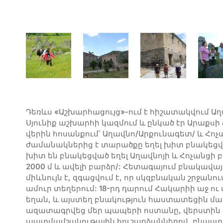
Դեռևս «Աշխարհացույց»-ում է հիշատակվում Աղահեճ գավառի մասին, որը գտնվել է Մեծ Հայքի Սյունիք աշխարհի կազմում և ընկած էր Արաքսի ձախակողմյան մեծ վտակներից Հակարիի վերին հոսանքում՝ Աղավնո/Արքունագետ/ և Հոչանց վտակների ավազաններում: Վաղնջական ժամանակներից է տարածքը եղել խիտ բնակեցված և մարդկության բնօրրան: Հատկապես խիտ են բնակեցված եղել Աղավնոյի և Հոչանցի բարձրավանդակները /ծովի մակերևույթից մոտ 2000 մ և ավելի բարձր/: Հետագայում բնակավայրեր հիմնվեցին նաև գետերի ափերին, սակայն, միևնույն է, զգացվում է, որ սկզբնական շրջանում մեր պապերը բնակվել են ավելի բարձր ու ամուր տեղերում: 18-րդ դարում Հակարիի աջ ու ահյակ ափամերձ տարածքները հայաթափ եղան, և այստեղ բնակություն հաստատեցին մահմեդական տարրերը: 1992-93 թվականներին ազատագրվեց մեր պապերի ոստանը, վերստին հայացավ: Տարածքը հարուստ է պատմամշակութային հուշարձաններով, բնաստեղծ գեղատեսիլ պատկերներով՝ փոքր, սակայն, գեղեցիկ ջրվեժներով, տարբեր կերպարանքներ ընդունած սնկաձև ժայռերով, քարանձավներով, հարթատարած մարգագետիններով, որոնք տարվա ցանկացած եղանակին ունեն աննկարագրելի հմայք ու գեղեցկություն: Աղավնո և Հոչանց գետերի ավազաններում շատ են նաև վճիտ ու քաղցրահամ աղբյուրնները՝ սառնորակ ջրով: Այս ամենը հնարավորություն է տալիս տարածքում զարգացնել տուրիզմը: Անցած աշնանը ԱՍ տուրիստական խումբը, «Հայրենասեր» ՀԿ համահիմնադիր Ստեփան Սարգսյանի նախաձեռնությամբ և հովանավորությամբ այցելեց Քաշաթաղի շրջան: Խմբին ուղեկցեցի Շալուա, Հոչանց և Աղավնո գետերի հովիտներ: Արշավախմբի անդամները Երևան վերադարձան՝ տպավորված Քաշաթաղի շրջանի հյուսիսային թևի գեղեցկությամբ, պատմական հուշարձանների առատությամբ, բնակչության հյուրասիրությամբ: Խմբում էր Սահակ Խանգելդյանը, ում ուղեկցությամբ հունիսի 20-ին Քաշաթաղի շրջան այցելեցին զբոսաշրջիկներ արդեն արտերկրից: Ազգությամբ անգլիացի Պոլը և ռուս կինը՝ Ասյա-Աննա Վասիլևան, բնակվում են Եգիպտոսում՝ Կարմիր ծովի ափամերձ մի քաղաքում և զբաղվում են ջրային սպորտաձևերով: Առաջին անգամ են այցելում Հայաստան և Արցախ: Մոսկվացի Օլգա Պատրյուշևան Մոսկվայից է, աշխատում է «Սամոկատ» հրատարակչությունում որպես մանկական գրքերի խմբագիր, իսկ մեր հայրենակից Կարինա Չումակովան Ստավրապոլի երկրամասի Նևինոմիսկ քաղաքից է: Ժամանակին ինքն ու Օլգան աշխատել են միասին և արդեն երկրորդ անգամ է, ինչ արձակուրդներն անցկացնում են Հայաստանում: Եթե անցած տարի եղել են միայն ՀՀ-ում և այցելել հիմնականում հայտնի տուրիստական տեղեր, այս տարի Սահակի առաջարկությամբ շրջայցն անցկացրեցին նաև Արցախում: Զբոսաշրջիկների այս խումբը ցանկություն հայտնեց հիմնականում ոտքով անցնել Աղավնոյի ափերով, բարձրանալ սարերը: Առաջին և երկրորդ օրը եղել էին Վայոց ձորի տարածքում և Սյունիքում: Երրորդ օրը Խնածախ գյուղից ոտքով հասան Ծիծեռնավանք, որտեղ դիմավորեցի նրանց և 2 օր ուղեկցեցի: Չնայած ոտքով անցել էին մոտ 10 կմ ճանապարհ, սակայն հասնելով Ծիծեռնավանք և այցելելով Սուրբ Գևորգ տաճար, արշավականները մոռացել էին հոգնածությունը: Ծիծեռնավանք կրոնական համալիրը գտնվում է համանուն գյուղում՝ ընկած այն տարածքում, որտեղ Աղավնոյին են միանում 2 վտակներ՝ Խոզնավարը և Բայանդուրը: Որոշ հետազոտողներ գտնում են, որ եռանավ բազիլիկ եկեղեցին, որն ունի ճարտարապետական բացառիկ հորինվածք, կառուցվել է հեթանոսական տաճարի հիմքերի վրա: Այսինքն՝ դեռևս նախաքրիստոնեական շրջանում այստեղ եղել է հայոց պաշտամունքային կենտրոն, որն իր էությունը պահպանել է ու կպահպանի հավերժ: Ներկայացնելով Ծիծեռնավանք բնակավայրի և հոգևոր կենտրոնի մասին՝ տեղեկացրեցի, որ այս բնակավայրի և սրբատան մասին հիշատակվում է 10-րդ դարի պատմիչ Մովսես Կաղանկատվացու/Դասխուրանցու/ «Պատմութիւն Աղուանից» գրքում: Հիշատակությունում նկարագրված է Հայոց ՄՂԵ-864 թվականին արաբական արշավանքների հետ կապված մի լեգենդ-իրողություն. «Յետ այսորիկ արշավանս առնէր Խազր՝ Փատգոսի որդին յաշխարհն Սիւնեաց և գերի վարեալ զԲաղացն սահմանս՝ գայ իջանե յԱղահէջ գավառ՝ յավան մի Արքուգետն/Արքունագետն/ կոչեցեալ և իսկոյն հրամայէ այրել զեկեղեցին, որ Սրբոյն Գիորգայ/Գրիգորկայ/ էր անունագրեալ: Եւ յայն ժամ զորութիւն Աստուածային հասեալ հեծեալ մի ի ձիոյ ճերմակ ճեպով ելանէ յեկեղեցւոյնարտաքս, ակն յայտնի ամենեցուն, ընթացեալ ի բանակն՝ շփոթեալ զայրն անօրեն հանդերձ զօրօքն իւրովքդարձուցանէ ի փախուստ ընդ սարն, որ կոչի ԵՂՋԵՐԽՈՌ/ եղջիւյր խոյի/ և ընդ հողմ դժնդակ մրրկեալ շրջապատաց զնոսա և միայն ի ձի ապաստան փախուցեալքն զերծան, իսկ պաղանդաւորքն /յ/առապուրք ի լերանց վերա կորեան, և գերեալքն մնացին խաղաղութեամբ փառս Աստուծոյ տալով»: Ծիծեռնավանքի պատմության և անվան հետ կապված այլ տեղեկություններ կան, սակայն կարևորն այն է, որ այժմ մեր սրբատունը նորոգ է ու ամուր, հայալեզու աղոթքն է այստեղ հնչում: Արդեն նաև շատ օտարներ են այցելել ու այցելում այստեղ և սերտում տարածքի պատմությունը: Ծիծեռնավանք գյուղում էր բնակվում մաթեմաթիկայի ուսուցիչ երջանկահիշատակ Հովհաննես Թավաքալյանը, ով, մացառները մաքրելով, այգի է հիմնել իրեն հատկացված տան մոտը և այստեղ գտնվող փոքր, սակայն գեղեցիկ ջրվեժի մոտ ստեղծել հնգստի գոտի՝ այժմ՝ «Թավոյի դրախտ»-ը: Այստեղից չէին ուզում հեռանալ զբոսաշրջիկները: Նույն օրն այցելեցինք մեկ այլ ջրվեժ, որը գտնվում է Աղավնոյի Խնածախ վտակի վրա՝ Արահուձ գյուղի մոտակայքում: Ով գիտե, հազարավոր թե միլիոնավոր տարիներ շարունակ հոսել է այստեղով գետակը, ճանապարհին մի գեղատեսիլ ձորակ է ստեղծել, իսկ ժայռերից ցատկելով՝ ջրվեժ է դարձել ու տաշել-տաշել է բազալտը, խորացել քարի մեջ: Այս տարածքում միջնադարում Քաշաթաղի հզոր մելիք Հայկազյանները ոռոգման ջրատարներ են կառուցել, այգի հիմնել: Պահպանվել են դրանց հետքերը: Որոշ տեղերում մ