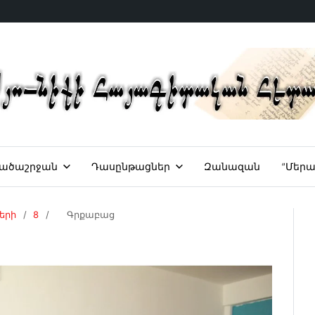
ածաշրջան
Դասընթացներ
Զանազան
“Մերա
երի
8
Գրքաբաց