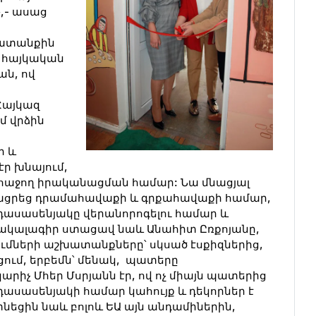
»,- ասաց
ատանքին
Ա հայկական
ան, ով
 Հայկազ
մ վրձին
ր և
ր խնայում,
ր հաջող իրականացման համար: Նա մնացյալ
ացրեց դրամահավաքի և գրքահավաքի համար,
 դասասենյակը վերանորոգելու համար և
որհակալագիր ստացավ նաև Անահիտ Ըռքոյանը,
ւմների աշխատանքները՝ սկսած էսքիզներից,
ցում, երբեմն՝ մենակ, պատերը
րիչ Մհեր Մսրյանն էր, ով ոչ միայն պատերից
դասասենյակի համար կահույք և դեկորներ է
նեցին նաև բոլոև ԵԱ այն անդամիներին,