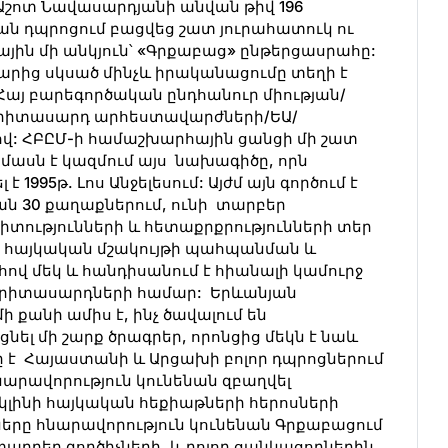
Աշոտ Նավասարդյանի անվան թիվ 196
ն դպրոցում բացվեց շատ յուրահատուկ ու
յին մի անկյուն՝ «Գրքաբաց» ընթերցասրահը:
րից սկսած մինչև իրականացումը տեղի է
 Հայ բարեգործական ընդհանուր միության/
երիտասարդ արհեստավարժների/ԵԱ/
վ: ՀԲԸՄ-ի համաշխարհային ցանցի մի շատ
մասն է կազմում այս նախագիծը, որն
 է 1995թ. Լոս Անջելեսում: Այժմ այն գործում է
ան 30 քաղաքներում, ունի տարբեր
տությունների և հետաքրքրությունների տեր
է հայկական մշակույթի պահպանման և
վ մեկ և հանդիսանում է հիանալի կամուրջ
 երիտասարդների համար: Երևանյան
քանի ամիս է, ինչ ծավալում են
նել մի շարք ծրագրեր, որոնցից մեկն է նաև
է Հայաստանի և Արցախի բոլոր դպրոցներում
նարավորություն կունենան զբաղվել
կլինի հայկական հեքիաթների հերոսների
երը հնարավորություն կունենան Գրքաբացում
տարբեր գործիչների, և բոլոր ցանկացողներին,