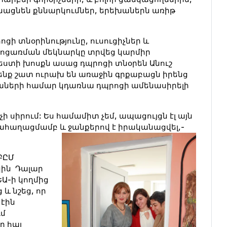
նացնեն քննարկումներ, երեխաներն առիթ
ցի տնօրինությունը, ուսուցիչներ և
իջոցառման մեկնարկը տրվեց կարմիր
եստի խոսքն ասաց դպրոցի տնօրեն Անուշ
ենք շատ ուրախ են առաջին գրքաբացն իրենց
եխաների համար կդառնա դպրոցի ամենասիրելի
ի սիրում: Ես համամիտ չեմ, ապացույցն էլ այն
ահաղացմամբ և ջանքերով է իրականացվել,-
ԲԸՄ
կին Դալար
ԵԱ-ի կողմից
և նշեց, որ
 էին
ւմ
ր հայ