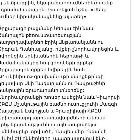
լ են ծրագրին, նկարազարդումներին/ոմանք
 դրամահավաքին: Իզաբելլան նշեց. «Մենք
ւմներ կիրականացնենք այստեղ»:
Գրքաբացի բացմանը ներկա էին նաև
Հանրային pեռուստատեսության
հաղորդավարներ Էրիկ Անթառանյանն ու
Տիգրան Դանիալյանը, ովքեր շնորհավորեցին և
նվիրեցին երեխաներին հեքիաթի և
ժամանակակից հայ գրողների գրքեր:
Գրքաբացին գրքեր նվիրեցին նաև
«Բուկինիստ» գրախանութի մարքեթինգի
ղեկավար Անի Ղազարյանն ու Դավթաշենի
հանրային գրադարանի տնօրենը:
Շնորհավորանքի խոսեր ասեցին նաև Կիպորսի
ՀԲԸՄ Մշակութային բաժնի ուսուցչուհի Մագգի
Հալաջյան Էսկիջյան և Բրազիլիայի ՀԲԸՄ
Երիտասարդ արհեստավարժների անդամ
ընթերցանությունն ու այն տարածելու
եկնարկը տրված է, ինչպես մեր Ինգան է
 և իմ ԵԱ ընկերները պատրաստվում ենք