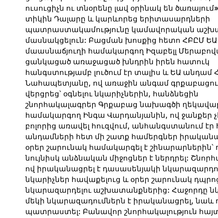
ուսուցիչն ու տնօրենը լավ օրինակ են ծառայում
տիկին Դալարը և կարևորեց երիտասարդների
պատրաստակամությունը կամավորական աշխ
մասնակցելուն: Բացման խոսքից հետո ՀԲԸՄ Ե
մաասնաճյուղի համակարգող Իզաբելլ Մերաբով
ցանկացած առաջացած խնդրին իրեն հատուկ
հանգստությամբ լուծում էր տալիս և ԵԱ անդամ
Նահապետյանը, ով առաջին անգամ գրքաբացու
վերցրեց՝ օգնելու նկարիչներին, հանձնեցին
շնորհակալագրեր Գրքաբաց նախագծի ղեկավա
համակարգող Ինգա Վարդանյանին, ով ջանքեր չէ
բոլորից առավել հուզվում, անհանգստանում է
անդամների հետ մի շատք համերգներ իրական
օրեր շարունակ համակարգել է շինարարներին՝
նույնիսկ անձնական միջոցներ է ներդրել: Շն
ով իրականացրել է դասասենյակի նկարազարդո
նկարիչներ հավաքելուց և օրեր շարունակ դպրո
նկարազարդելու աշխատանքներից: Հաջորդը նկա
մեկի նկարազադումներն է իրականացրել, նաև 
պատրաստել: Բանավոր շնորհակալություն հայտ