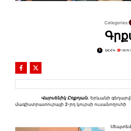
Categories:
Գրք
ՍՀՀԿ
1 MIN
Վարսենիկ Ըռքոյան
. Երևանի գեղարվ
մագիստրատուրայի 2-րդ կուրսի ուսանողուհի
Սեպտեմ