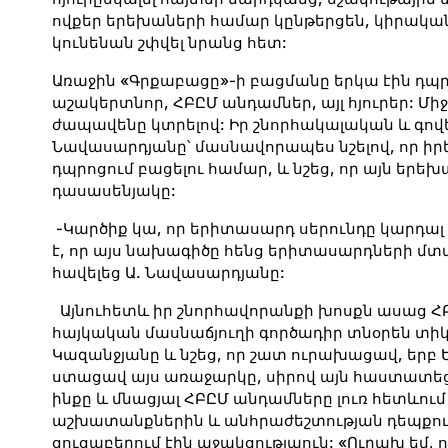
ովքեր երեխաների համար կընթերցեն, կիրակա
կունենան շփվել նրանց հետ:
Առաջին «Գրքաբացը»-ի բացմանը երկա էին դպրո
աշակերտնոր, ՀԲԸՄ անդամներ, այլ հյուրեր: Մ
ժապավենը կտրելով: Իր շնորհակալական և գով
Նավասարդյանը՝ մասնավորապես նշելով, որ իր
դպրոցում բացելու համար, և նշեց, որ այն եր
դասասենյակը:
-Կարծիք կա, որ երիտասարդ սերունդը կարդալ չ
է, որ այս նախագիծը հենց երիտասարդների մտ
հավելեց Ա. Նավասարդյանը:
Այնուհետև իր շնորհավորանքի խոսքն ասաց Հ
հայկական մասնաճյուղի գործադիր տնօրեն տի
Կազանջյանը և նշեց, որ շատ ուրախացավ, երբ 
ստացավ այս առաջարկը, սիրով այն հաստատեց 
ինքը և մնացյալ ՀԲԸՄ անդամները լուռ հետևում
աշխատանքներին և անհրաժեշտության դեպքո
ցուցաբերում էին աջակցությաուն: «Ուրախ եմ, ո