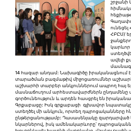
շրջանի 
հիմնակա
հեքիաթա
Գաղափա
ունեցել
ՀԲԸՄ/ 
ջանքերո
կարևոր 
ստեղծվել
ավելի ք
մասնագի
14 հազար անդամ: Նախագիծը իրականացնում 
տարածման բազմաթիվ միջոցառումներ աշխարհո
աշխարհի տարբեր անկյուններում ապրող հայ
մասնաճուղում արհեստավարժներն ընդամենը մի 
գործունեություն և արդեն հասցրել են իրականաց
Գրքաբացը: Իսկ գրքաբացի գլխավոր նպատակը 
ստեղծել մի անկյուն, որտեղ դպրոցականները հ
ընթերցանությամբ: Դասասենյակը զարդարված 
նկարներով, իսկ ամենակարևորը՝ դպրոցականն
հյուրընկալել հայտնի մարդկանց, մշակութային 