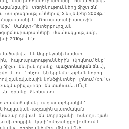
յնվել, կամ ընդհանուր առմամբ համաձայնվել
մացանցային տեղեկությունները ճիշտ են)
ստորագրություններով՝ 2 նոյեմբեր 2008թ.՝
ի, Հայաստանի և Ռուսաստանի առաջին
2010թ.՝ Սանկտ-Պետերբուրգյան
տգործնախարարների մասնակցությամբ,
սի 2010թ. ևն:
համաձայնվել են Ադրբեջանի համար
ն, հայտարարություններին (կրկնում ենք՝
ը ճիշտ են. իսկ դրանք
պաշտոնական են
…),
ցվում ու…
˟
ինչու են երբեմն-երբեմն նորից
վ զանգվածային կոնֆլիկտներ լինում (օր.՝ ս/
լ բազմաթիվ զոհեր են տանում… Ո՞վ է
՞մ են դրանք ձեռնատու…
ղ չհամաձայնվել այդ տարբերակին՝
նիկ հայկական-ազգային պատմական
նաբար դրվում են Ադրբեջանի հսկողության
 մի փոքրիկ կղզի՝ «միջանցքով» մնում է
ական» Ադրբեջանի մեջ մինչև ԼՂ-ի