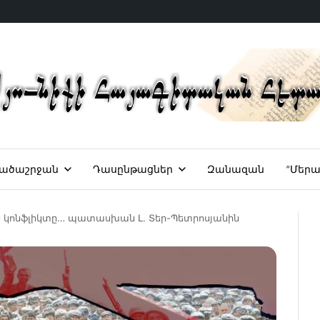
ածաշրջան
Դասընթացներ
Զանազան
“Մերա
կոնֆլիկտը… պատասխան Լ. Տեր-Պետրոսյանին