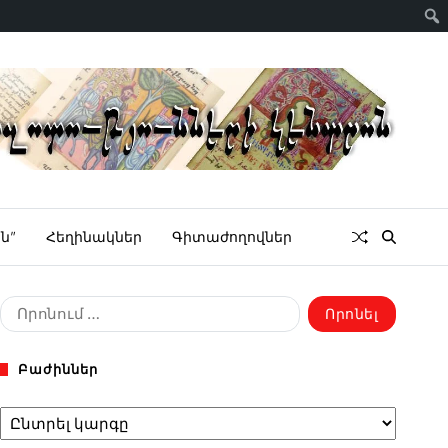
ն”
Հեղինակներ
Գիտաժողովներ
Բաժիններ