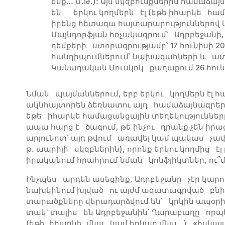
ենք… Մ.Թ.): Այս սկզբունքներին համաձա
են երկու կողմերն էլ (եթե իհարկե հա
իրենց հետագա հայտարարություններով և 
Մայնդորֆյան հռչակագրում՝ Ադրբեջան
դեմքերի ստորագրությամբ՝ 17 հունիսի 
հանդիպումներում՝ նախագահների և ա
Կանադական Մուսկոկ քաղաքում 26 հունի
Նման պայմաններում, երբ երկու կողմերն էլ 
ակնհայտորեն ձեռնատու այդ համաձայնագրերի
եթե իհարկե համացանցային տեղեկություններ
ապա հարց է ծագում, թե ինչու դրանք չեն իրա
արյունոտ՝ այդ թվում առավել կամ պակաս չափո
թ. ապրիլի սկզբներին), որոնք երկու կողմից է
իրականում հրահրում նման կոնֆլիկտներ, ու
Ինչպես արդեն ասեցինք, Ադրբեջանը չէր կարո
նախկինում խլված ու այժմ ազատագրված բ
տարածքները վերադարձվում են՝ կրկին ապօրի
տակ՝ տալիս են Ադրբեջանին՝ Ղարաբաղը որպես
(եթե, իհարկե, մնա կամ երկար մնա…) «հսկայ