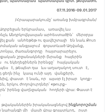
ետ, պատմաբան՝ պատմական գիտ. թեկնածու
07.11.2016-09.01.2017
/Հրապարակումը՝ առանց խմբագրման/
Ադրբեջան երկրամաս, առավել ևս
մինչև Անդրկովկասյան արհեստածին՝ մերօրյա
վել քան անհեթեթ ու զավեշտալի են նաև Քուռ
մական անցյալում գոյատևած Աղվանք,
իստոնյա, ժառանգորդը հայտարարելու
ական շրջանակների (նրանք հայերին
ն ու եկեղեցիներն իրենցը՝ հայկական
յդպես է, թեպետ դա ևս աղաղակող սուտ է,
դ ցեղն ինչ կապ ունի այդ վանքերի,
յնիվ, փաստ է նաև, որ այսօր էլ իրար կողք-
, երկու ժողովուրդներ՝ «թուրք-
երն՝ իրենց վաղնջական հողերի վրա: Փաստ է
:
ն թվականներին իրականացնելով
ինքնորոշման
նահանգի մի մասի վրա գոյատևող, ըստ