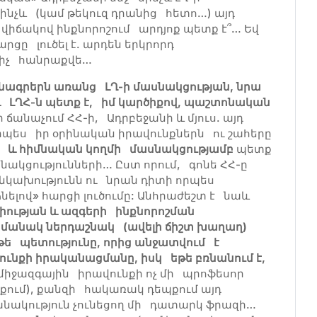
մինչև (կամ թեկուզ դրանից հետո…) այդ
վիճակով ինքնորոշում արդյոք պետք է՞… Եվ
րցը լուծել է. արդեն երկրորդ
ւցիչ հանրաքվե…
ագրերն առանց ԼՂ-ի մասնակցության, նրա
 և ԼՂՀ-ն պետք է, իմ կարծիքով, պաշտոնական
 ճանաչում ՀՀ-ի, Ադրբեջանի և մյուս. այդ
րպես իր օրինական իրավունքներն ու շահերը
 և հիմնական կողմի մասնակցությամբ
պետք
ակցությունների… Ըստ որում, գոնե ՀՀ-ը
նկախությունն ու նրան դիտի որպես
նելով» հարցի լուծումը: Անհրաժեշտ է նաև
իության և ազգերի ինքնորոշման
ամանակ ներդաշնակ (ավելի ճիշտ խաղաղ)
եթե պետությունը, որից անջատվում է
վունքի իրականացմանը, իսկ եթե բռնանում է,
միջազգային իրավունքի ոչ մի պրոֆեսոր
պքում), քանզի հակառակ դեպքում այդ
նշանակություն չունեցող մի դատարկ ֆրազի…