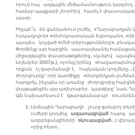
որում հայ ազգային մեծամասնություն կազմ
համար պայքարի շնորհիվ հասել է փաստակա
այսօր:
Ինչպե՞ս են ցանկանում լուծել «Ղարաբաղյան
հակադրվող» «դեմոկրատական Եվրոպան», «դե
այսպես կոչված «Մեծ տերությունները», բնակ
Փորձենք այդ հարցին պատասխանել համացանց
միջազգային փաստաթղթերից, սկսելով այսպես 
նոյեմբեր 2007թ.), որոնց իրենց «հավատարմութ
որքան էլ զարմանալի է, հայկական կողմերը…(
ժողովուրդը՝ որի կարծիքը «Մադրիդյան լուծմա
հարցրել. ինչպես որ առանց ժողովրդից հարցն
փաթաթեցին այս աղետաբեր կարգերը՝ նաև Ղ
Այն նախատեսում է (թարգմանաբար ռուսերեն
Լեռնային Ղարաբաղի շուրջ գտնվող տե
ուժերի կողմից
ազատագրված
՝ հայոց 
ադրբեջանցիների՝
օկուպացված
…) վերա
որից հետո.