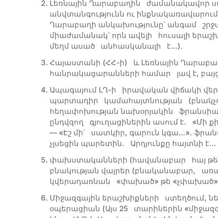
Լեռնային Ղարաբաղին ժամանակավոր ս
անվտանգությունն ու ինքնակառավարումը
Ղարաբաղի անկախությունը՝ անգամ շրջ
միաժամանակ՝ որն ավելի հուսալի երաշխ
մեղմ ասած անհասկանալի է…).
Հայաստանի (ՀՀ-ի) և Լեռնային Ղարաբ
հանրակացարանների համար լավ է, բայց
Ապագայում ԼՂ-ի իրավական վիճակի վե
պարտադիր կամահայտնության (բնակչու
հեղափոխության նախօրյակին ֆրանսիա
ընդվզող գյուղացիներին ասում է. «Մի 
— «Էշ մի՛ սատկիր, գարուն կգա…». ֆրան
չլսեցին պարետին. Արդյունքը հայտնի է… 
փախստականների (հավանաբար հայ թե՛
բնակության վայրեր (բնականաբար, առա
կվերադառնան «փախած» թե «չփախած» «բ
Միջազգային երաշխիքների ստեղծում, ն
օպերացիան (Այս 25 տարիներին «միջազ