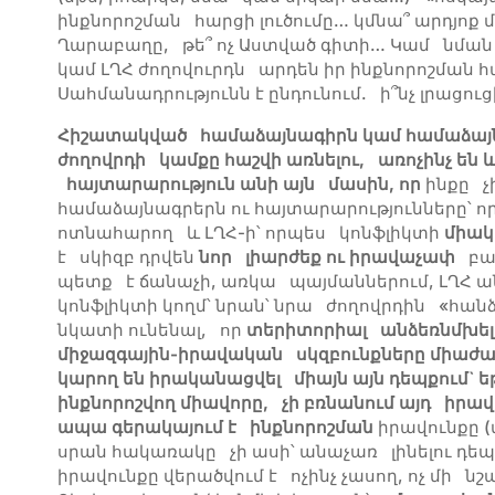
ինքնորոշման հարցի լուծումը… կմնա՞ արդյոք 
Ղարաբաղը, թե՞ ոչ Աստված գիտի… Կամ նման 
կամ ԼՂՀ ժողովուրդն արդեն իր ինքնորոշման հա
Սահմանադրությունն է ընդունում. ի՞նչ լրացո
Հիշատակված համաձայնագիրն կամ համաձայն
ժողովրդի կամքը հաշվի առնելու, առոչինչ են
հայտարարություն անի այն մասին, որ
ինքը չի
համաձայնագրերն ու հայտարարությունները՝ ո
ոտնահարող և ԼՂՀ-ի՝ որպես կոնֆլիկտի
միակ
է սկիզբ դրվեն
նոր լիարժեք ու իրավաչափ
բան
պետք է ճանաչի, առկա պայմաններում, ԼՂՀ ա
կոնֆլիկտի կողմ՝ նրան՝ նրա ժողովրդին «հանձ
նկատի ունենալ, որ
տերիտորիալ անձեռնմխել
միջազգային-իրավական սկզբունքները միաժ
կարող են իրականացվել միայն այն դեպքում` 
ինքնորոշվող միավորը, չի բռնանում այդ իրա
ապա գերակայում է ինքնորոշման
իրավունքը (
սրան հակառակը չի ասի՝ անաչառ լինելու դե
իրավունքը վերածվում է ոչինչ չասող, ոչ մի 