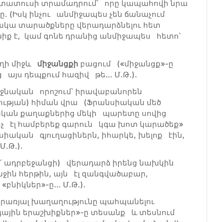
տատուսի տրամադրում՝ որը կապահովի նրա
. (Իսկ ինչու անմիջապես չեն ճանաչում
ակա տարածքները վերադարձնելու հետ
իք է, կամ գոնե դրանից անմիջապես հետո՝
աղի միջև
միջանցքի
բացում («միջանցք»-ը
 այս դեպքում հազիվ թե… Մ.Թ.).
րջնական որոշում՝ իրավաբանորեն
թյան) հիման վրա (Ֆրանսիական մեծ
կան քաղաքներից մեկի պարետը սովից
քիչ էլ համբերեք գարուն կգա խոտ կարածեք»
սիական գյուղացիներն, իհարկե, խելոք էին,
Մ.Թ.).
 ադրբեջանցի) վերադարձ իրենց նախկին
ջին հերթին, այն էլ զանգվածաբար,
նիկներ»-ը… Մ.Թ.).
երառյալ խաղաղությունը պահպանելու
գային երաշխիքներ»-ը տեսանք և տեսնում