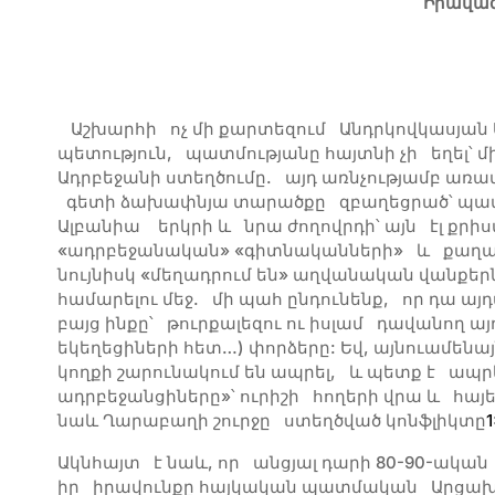
Իրավագ
Աշխարհի ոչ մի քարտեզում Անդրկովկասյան 
պետություն, պատմությանը հայտնի չի եղել՝ 
Ադրբեջանի ստեղծումը. այդ առնչությամբ առա
գետի ձախափնյա տարածքը զբաղեցրած՝ պատ
Ալբանիա երկրի և նրա ժողովրդի՝ այն էլ քր
«ադրբեջանական» «գիտնականների» և քաղաք
նույնիսկ «մեղադրում են» աղվանական վանքեր
համարելու մեջ. մի պահ ընդունենք, որ դա ա
բայց ինքը՝ թուրքալեզու ու իսլամ դավանող այ
եկեղեցիների հետ…) փորձերը: Եվ, այնուամենա
կողքի շարունակում են ապրել, և պետք է ապրեն
ադրբեջանցիները»՝ ուրիշի հողերի վրա և հայ
նաև Ղարաբաղի շուրջը ստեղծված կոնֆլիկտը
1
Ակնհայտ է նաև, որ անցյալ դարի 80-90-ակա
իր իրավունքը հայկական պատմական Արցախ 