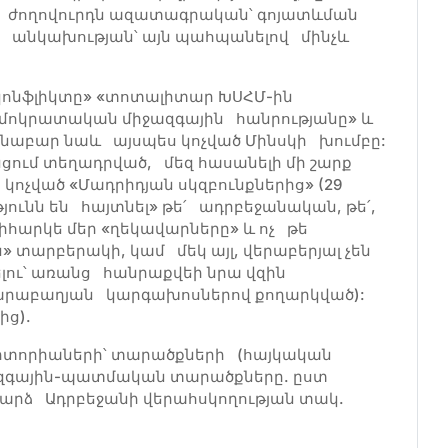
ող, ժողովուրդն ազատագրական՝ գոյատևման
ն անկախության՝ այն պահպանելով մինչև
 կոնֆլիկտը» «տոտալիտար ԽՍՀՄ-ին
մոկրատական միջազգային հանրությանը» և
անաբար նաև այսպես կոչված Մինսկի խումբը:
ում տեղադրված, մեզ հասանելի մի շարք
կոչված «Մադրիդյան սկզբունքներից» (29
յունն են հայտնել» թե՛ ադրբեջանական, թե՛,
իհարկե մեր «ղեկավարները» և ոչ թե
ն» տարբերակի, կամ մեկ այլ, վերաբերյալ չեն
ելու՝ առանց հանրաքվեի նրա վզին
արաբաղյան կարգախոսներով քողարկված):
ից).
րիտորիաների՝ տարածքների (հայկական
ազգային-պատմական տարածքները. ըստ
դարձ Ադրբեջանի վերահսկողության տակ.