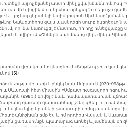
ուխտեցի այլ ոչ ելանել աստի մինչ ցվախճանն իմ: Իսկ
մատուռն մի և խցիկ մի և կրօնաւորեցայ ’ի տեղւոջս զա
: Եւ կոչեալ զերանելի եպիսկոպոսն Սիւնեաց՝ յանձնեցի
թևոյ: Նաև զտեղիս զայս աւանդեցի սուրբ եկեղեցւոյն ամ
ում, որ նա կառուցել է մատուռ, իր ողջ ունեցվածքը 
եցուն է նվիրում «Շնհերի սահմանից վեր, մինչև Գինա
Որոտանի վտակը և նույնացնում «Տաթեւոյ ջուր կամ գետ
ունով
[5]
:
ծունեությամբ աչքի է ընկել նաև Սմբատ Ա (970-998թ
ի և Սևադայի հետ միասին «Սմբատ թագավորի ոգու հ
 թվականին (998թ.) գրվել է նաև համապատասխան վճռագի
անբանդ գաւառի զանուանեալ շէնդ զՏեղ՝ իւր ամենայն 
ալ. և ես յետ ելից երանելի թագաւորին իմոյ յաստեացս՝ 
հետէ անիշխան եմք ես և իմ որդիքս Վասակ և Սևադայ, 
առին քառասունքն պատարագ առնել և յամենայն օր զեր