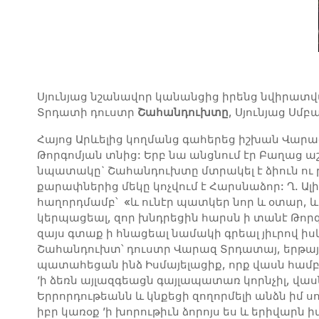
Սյունյաց նշանավոր կանանցից իրենց նվիրատվ
Տրդատի դուստր
Շահանդուխտը
, Սյունյաց Սմ
Հայոց Արևելից կողմանց գահերեց իշխան Վարա
Թորգոմյան տնից: Երբ նա անցնում էր Բաղաց
նպատակը` Շահանդուխտը մտրակել է ձիուն ու 
քարափներից մեկը կոչվում է Հարսնաձոր: Ղ. Ա
հաղորդմամբ՝ «և ունէր պատկեր նոր և օտար, և գե
կերպացեալ, զոր խնդրեցին հարսն ի տանէ Թոր
զայս գտաք ի հնացեալ նամակի գրեալ յիւրով իս
Շահանդուխտ՝ դուստր Վարազ Տրդատայ, երթայի 
պատահեցան ինձ Իսմայելացիք, որք վասն համբաւ
’ի ձեռն այլազգեացն գայլապատառ կորնչիլ, վասն
Երրորդութեանն և կնքեցի զողորմելի անձն իմ ս
իբր կառօք ’ի խորութիւն ձորոյս ես և երիվարն 