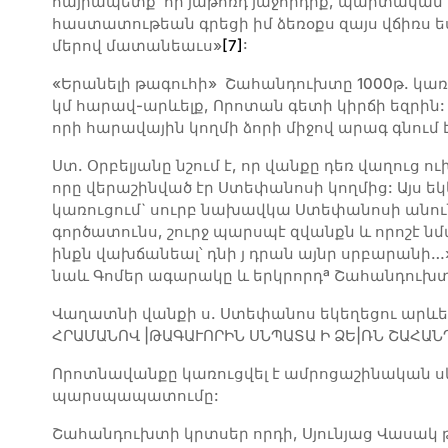
հայրապետք՝ որ յաթոռդ յաջորդիք, պարտական 
հաստատութեան գրեցի իմ ձեռօքս զայս վճիռս ես
մերով մատանեաւս»
[7]
:
«Երանելի թագուհի» Շահանդուխտը 1000թ. կառ
կմ հարավ-արևելք, Որոտան գետի կիրճի եզրին
որի հարավային կողմի ձորի միջով արագ գնում
Ստ. Օրբելյանը նշում է, որ վանքը դեռ վաղուց
որը վերաշինված էր Ստեփանոսի կողմից: Այս ե
կառուցում` սուրբ նախավկա Ստեփանոսի անունո
գործատունս, շուրջ պարսպէ զվանքն և որոշէ 
ինքն վախճանեալ՝ դնի յ դրան այնր սրբարանի…
նաև Գոմեր ագարակը և երկրորդª Շահանդուխտ 
Վաղատնի վանքի ս. Ստեփանոս եկեղեցու արևե
ՀՐԱՄԱՆՈՎ |ԹԱԳԱՒՈՐԻՆ ՍՆՊԱՏԱ Ի ՁԵ|ՌՆ ՇԱՀԱՆ
Որոտնավանքը կառուցվել է ամրոցաշինական ս
պարսպապատումը:
Շահանդուխտի կրտսեր որդի, Սյունյաց Վասակ 