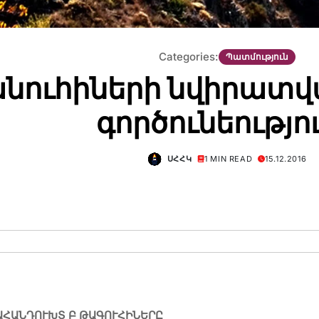
Categories:
Պատմություն
խանուհիների նվիրա
գործունեությո
ՍՀՀԿ
1 MIN READ
15.12.2016
ԱՀԱՆԴՈՒԽՏ
Բ
ԹԱԳՈՒՀԻՆԵՐԸ