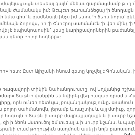
 Իսմայելացւոցն տեսեալ զայն՝ մեծաւ զարմացմամբ թող
մենայն ժամանակս իմ: Թէպէտ թախանձեցայ ’ի ծնողացն ի
 նմա զիս՝ և զամենայն ինչս իմ ետու ’ի ձեռս նորա՝ զկ
ենայն ձորովս, որ ’ի Շնհէրոյ սահմանէն ’ի վեր մինչ ’
տվել է եպիսկոպոսին` կեսը կարիքավորներին բաժանել
կան գետը բոլոր հողերը»:
ի» հետ: Ըստ Ալիշանի հնում գետը կոչվել է Գինական,
թ.) թագավորի տիկին Շահանդուխտը, ով Աղվանից իշխ
ամար» Տաթևի վանքին են նվիրել վեց հազար դրամ և 
րը, որն ուներ հետևյալ բովանդակությունը. «Յանուն 
բոլոր սահմանովն, լերամբ և դաշտիւ և այլ մտիւք, զո
իւր հոգւոյն ի Տաթև ի սուրբ մայրաքաղաքն և ի սուրբ նշ
զի ի ձեռն Աստուծոյ եմ տւեալ և ի սուրբ նշանս. և պ
անի տամ թողութիւն սաղմոսն ասել ի նոյն քառասունս