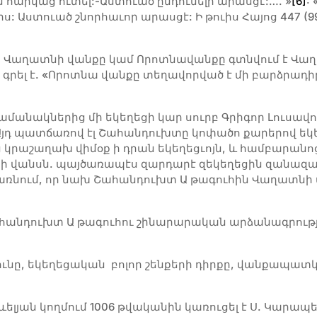
հարկաց ուտել:-Աստուած ընդունելի արասցէ:…. »
[6]
:
 Աստուած շնորհաւոր արասցէ: Ի թուիս Հայոց 447 (99
: Վաղատնի վանքը կամ Որոտնավանքը գտնվում է Վաղա
րել է. «Որոտնա վանքը տեղավորված է մի բարձրադիր
ժամանակներից մի եկեղեցի կար սուրբ Գրիգոր Լուսավո
: Այդ պատճառով էլ Շահանդուխտը կոփածո քարերով եկե
ց կրաշաղախ վիմօք ի դրան եկեղեցւոյն, և համբարանո
՝ ի վանսն. պայծառապէս զարդարէ զեկեղեցին զանազա
 դառնում, որ նախ Շահանդուխտ Ա թագուհին Վաղատնի 
հանդուխտ Ա թագուհու շինարարական արձանագրությո
ունը, եկեղեցական բոլոր շենքերի դիրքը, վանքապա
յան կողմում 1006 թվականին կառուցել է Ս. Կարապե