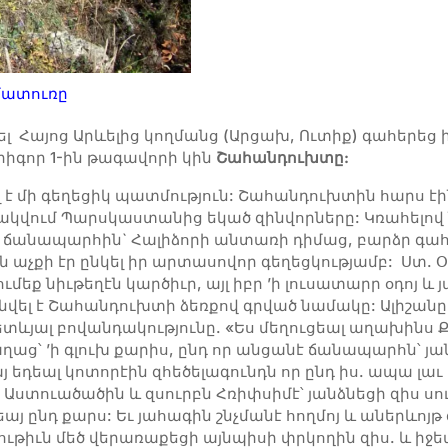
մատուռը
ել Հայոց Արևելից կողմանց (Արցախ, Ուտիք) գահերեց
Գրիգոր 1-ին թագավորի կին
Շահանդուխտը
:
 մի գեղեցիկ պատմություն: Շահանդուխտին հարս էի
ակվում Պարսկաստանից եկած զինվորները: Կռահելով
ող ճանապարհին` Հալիձորի անտառի դիմաց, բարձր գա
 աչքի էր ընկել իր արտասովոր գեղեցկությամբ: Ստ. Օ
եք նիւթեղէն կարծիւր, այլ իբր ’ի լուսատարր օդոյ և 
նվել է Շահանդուխտի ձեռքով գրված նամակը: Ալիշանը գ
տևյալ բովանդակությունը. «Ես մեղուցեալ աղախինս 
ղաց՝ ’ի գլուխ քարիս, ընդ որ անցանէ ճանապարհն՝ յ
այ եդեալ կոտորէին զհեծելագունդն որ ընդ իս. ապա լա
բ Աստուածածին և զսուրբն Հռիփսիմէ՝ յանձնեցի զիս սո
յ ընդ քարս: Եւ յահագին շնչմանէ հողմոյ և աներևոյթ
ութիւն մեծ վերառաքեցի այնպիսի փրկողին զիս. և իջեա