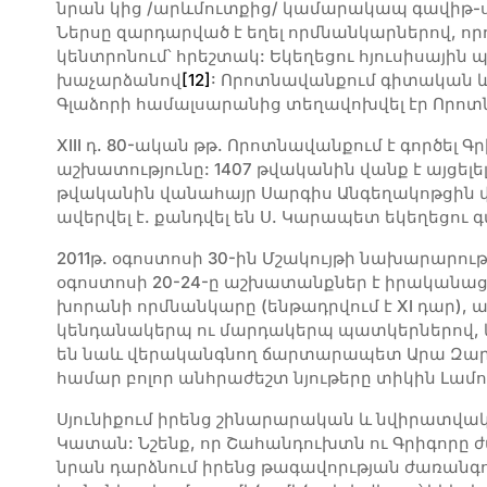
նրան կից /արևմուտքից/ կամարակապ գավիթ-սր
Ներսը զարդարված է եղել որմնանկարներով, ո
կենտրոնում՝ հրեշտակ: Եկեղեցու հյուսիսային
խաչարձանով
[12]
: Որոտնավանքում գիտական և ե
Գլաձորի համալսարանից տեղավոխվել էր Որոտ
XIII դ. 80-ական թթ. Որոտնավանքում է գործել
աշխատությունը: 1407 թվականին վանք է այցել
թվականին վանահայր Սարգիս Անգեղակոթցին վեր
ավերվել է. քանդվել են Ս. Կարապետ եկեղեցու 
2011թ. օգոստոսի 30-ին Մշակույթի նախարարո
օգոստոսի 20-24-ը աշխատանքներ է իրականացր
խորանի որմնանկարը (ենթադրվում է XI դար),
կենդանակերպ ու մարդակերպ պատկերներով, 
են նաև վերականգնող ճարտարապետ Արա Զարյ
համար բոլոր անհրաժեշտ նյութերը տիկին Լամո
Սյունիքում իրենց շինարարական և նվիրատվական
Կատան: Նշենք, որ Շահանդուխտն ու Գրիգորը ժ
նրան դարձնում իրենց թագավորւթյան ժառանգոր