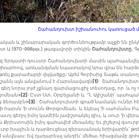
Շահանդուխտ իշխանուհու կառուցած 
ական և շինարարական գործունեությամբ աչքի են ընկ
բատ Ա (970-998թթ.) թագավորի տիկին
Շահանդուխտը
, 
զ Տրդատի դուստր Շահանդուխտի մասին պահպանվել է
 աշխարհով, առևանգման նպատակով նրա վրա են հարձ
թռել քարաժայռի փլվածքը: Այժմ Գորիսից Տաթև տան
լիշանն այն անվանում է Հարսնավազն
[1]
: Շահանդուխտն
ղ նորա յոյժ չքնաղ զարմացուցիչ տեսողաց, որ և ոչ ում
գոմեան»
[2]
: Ըստ Ստ. Օրբելյանի և Ղ. Ալիշանի՝ պահպա
կ ձեռամբն»
[3]
: Շահանդուխտի գրած նամակն ուներ հե
հարսն ’ի տունն Թորգոմեան. և եկեալ ’ի սահմանս Բա
ոյ գեղոյ իմոյ կամէին յափշտակել զիս, և սուր ’ի վեր
 Քրիստոսին իմոյ գահավէժ մեռանել: Եւ յիշելով զսուր
ուրբ խաչիւն և դարձուցեալ զերասանակ երիվարին՝ թռեա
իմ անվնաս: Եվ դադարեալ անդէն՝ մեծաւ հիացմամբ գոհ