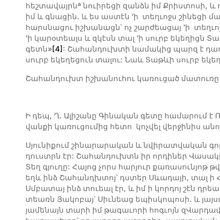
հեշտավայրնª նուիրեցի զանձն իմ Քրիստոսի, և 
իմ և գնացին. և ես աստէն ’ի տեղւոջս շինեցի 
հարսնացու իշխանացն՝ ոչ շարժեացայ ’ի տեղւոյս
’ի կարօտեալս և զկէսն տալ ’ի սուրբ եկեղիցն Տա
գետն»
[4]
: Շահանդուխտի նամակից պարզ է դառն
սուրբ եկեղեցուն տալու: Նաև Տաթևի սուրբ եկեղ
Շահանդուխտ իշխանուհու կառուցած մատուռը
Ի դեպ, Ղ. Ալիշանը Գինական գետը համարում է 
վանքի կառուցումից հետո կոչվել վերջինիս ան
Սյունիքում շինարարական և նվիրատվական գոր
դուստրն էր: Շահանդուխտն իր որդիներ Վասակ
Տեղ գյուղը: Հայոց չորս հարյուր քառասունյոթ
եղև ինձ Շահանդխտոյ՝ դստեր Սևադայի, տալ ի Հ
Սմբատայ ինձ տուեալ էր, և իմ ի կորդոյ շէն դրե
տեառն Յակոբայ՝ Սիւնեաց եպիսկոպոսի. և յայսմ
յամենայն տարի իմ թագաւորի հոգւոյն զՎարդավ