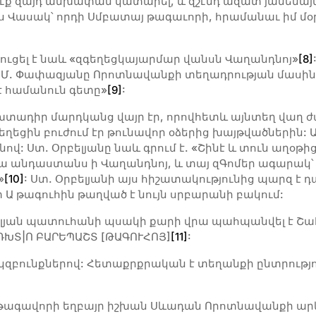
էք զայդ անխափան կատարել, և զշէնդ ազատ յամենայն 
 Վասակ՝ որդի Սմբատայ թագաւորի, հրամանաւ իմ մօրս:
ուցել է նաև «զգեղեցկայարմար վանսն Վաղանդնոյ»
[8]
: Մ. Փափազյանը Որոտնավանքի տեղադրության մասին գ
 է համանուն գետը»
[9]
:
 ուխտադիր մարդկանց վայր էր, որովհետև այնտեղ վաղ 
կեղեցին բուժում էր թունավոր օձերից խայթվածներին
վ: Ստ. Օրբելյանը նաև գրում է. «Շինէ և տուն աղօթի
նմա անդաստանս ի Վաղանդնոյ, և տայ զԳոմեր ագարակ
»
[10]
: Ստ. Օրբելյանի այս հիշատակությունից պարզ է
Ա թագուհին թաղված է նույն սրբարանի բակում:
լյան պատուհանի պսակի քարի վրա պահպանվել է Շա
ԴԽՏ|Ո ԲԱՐԵՊԱՇՏ [ԹԱԳՈՒՀՈՅ]
[11]
:
կզբունքներով: Հետաքրքրական է տեղանքի ընտրությ
թագավորի եղբայր իշխան Սևադան Որոտնավանքի արևել