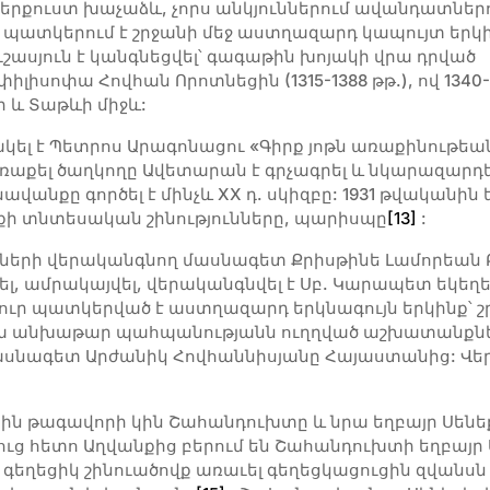
երքուստ խաչաձև, չորս անկյուններում ավանդատներ
 պատկերում է շրջանի մեջ աստղազարդ կապույտ երկի
շասյուն է կանգնեցվել՝ գագաթին խոյակի վրա դրված
լիսոփա Հովհան Որոտնեցին (1315-1388 թթ.), ով 1340
 և Տաթևի միջև:
նակել է Պետրոս Արագոնացու «Գիրք յոթն առաքինութեա
ռաքել ծաղկողը Ավետարան է գրչագրել և նկարազարդել
անքը գործել է մինչև XX դ. սկիզբը: 1931 թվականին
անքի տնտեսական շինությունները, պարիսպը
[13]
:
րների վերականգնող մասնագետ Քրիսթինե Լամորեան Բ
 ամրակայվել, վերականգնվել է Սբ. Կարապետ եկեղեց
ջ, ուր պատկերված է աստղազարդ երկնագույն երկինք
գա անխաթար պահպանությանն ուղղված աշխատանքնե
ասնագետ Արժանիկ Հովհաննիսյանը Հայաստանից: Վ
-ին թագավորի կին Շահանդուխտը և նրա եղբայր Սենեք
ուց հետո Աղվանքից բերում են Շահանդուխտի եղբայր 
 գեղեցիկ շինուածովք առաւել գեղեցկացուցին զվանսն