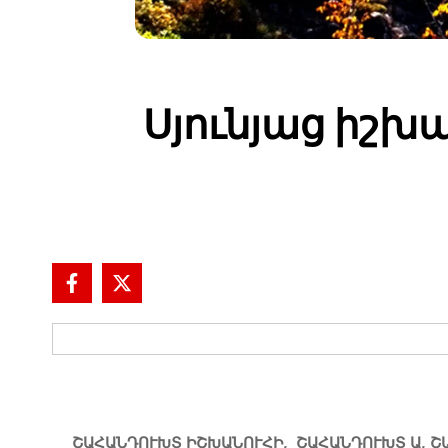
Սյունյաց իշ
ՇԱՀԱՆԴՈՒԽՏ ԻՇԽԱՆՈՒՀԻ
,
ՇԱՀԱՆԴՈՒԽՏ
Ա
,
Շ