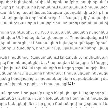
ահը: Եկեղեցին ունի կենտրոնագմբեթ, եռախորան, ն
րոնցից հյուսիսային խորանում պահպանված հատվածը
 պատին կից, աստիճանաձև պատվանդանի վրա XI դ. հու
կեղեցական գործունեություն է ծավալել միջնադարի փի
նավանք: Նա սերտ կապեր է հաստատել Որոտնավանքի
 Գրիգոր Տաթևացին, ով 1386 թվականին այստեղ ընդօրի
ել Թովմա Մեծոփեցին: Նույն տարում Որոտնավանքում Ա
ակառուցել է Ս. Կարապետ եկեղեցու գմբեթը: Որոտնավ
գմբեթը և ծածկերը, հուշասյունը, սյունասրահները, վ
ւթյան հրավերով Հայաստանում էր գտնվում որմնանկա
ել Որոտնավանքնի Սբ. Կարապետ եկեղեցում: Մաքրվել,
 ամփոփված 124 սմ տրամագիծ ունեցող շրջանագծի մե
կենտրոնում՝ թևավոր հրեշտակ: Որմնանկարի հետա
անը Իտալիայից և որմնանկարների վերականգնող մ
րեան իր հետ բերել էր Իտալիայից
[14]
:
 գործունեությամբ աչքի են ընկել Սյունյաց Գրիգոր 1
առանգ չունեին, ուստի իշխանների հետ խորհրդակցել
դ: Սենեքերիմն ու իր քույր Շահանդուխտը «բազում և