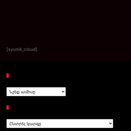
[syunik_cloud]
Պահոցներ
Բաժիններ