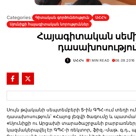
Categories:
Գիտական գործունեություն
ՍՀՀԿ
Սյունիքի հայագիտական նորություններ
Հայագիտական սեմ
դասախոսությու
ՍՀՀԿ
1 MIN READ
06.09.2016
Սույն թվականի սեպտեմբերի 5-ին ԳՊՀ-ում տեղի ո
դասախոսություն՝ «Հայոց լեզվի ծագումը և պատմ
«Սյունիքի ու Արցախի տարածաշրջանի բարբառները
կազմակերպվել էր ԳՊՀ-ի ռեկտոր, ֆիզ.-մաթ. գ.դ., 