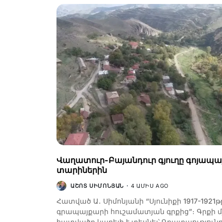
Վաղատուր-Բայանդուր գյուղը գոյապա
տարիներին
ԱՇՈՏ ՍԻՄՈՆՅԱՆ
4 ԱՄԻՍ AGO
Հատված Ա․ Սիմոնյանի “Սյունիքի 1917-1921թ
գրապայքարի հուշամատյան գրքից”։ Գրքի մ
հատվածը կարելի է տեսնել՝ Գրատպություն