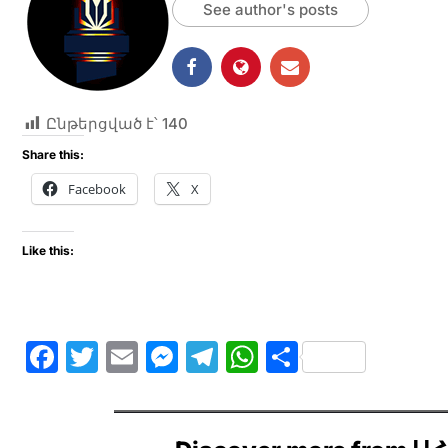
See author's posts
Ընթերցված է՝
140
Share this:
Facebook
X
Like this:
F
T
E
M
T
W
S
a
w
m
e
el
h
h
c
itt
ai
s
e
at
ar