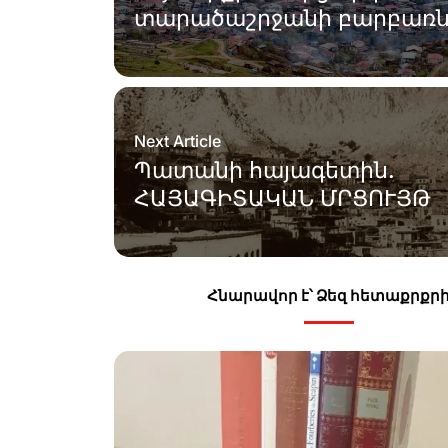
տարածաշրջանի բարբառն
Next Article
Պատանի հայագետին.
ՀԱՅԱԳԻՏԱԿԱՆ ՄՐՑՈՒՅԹ
Հնարավոր է՝ Ձեզ հետաքրքր