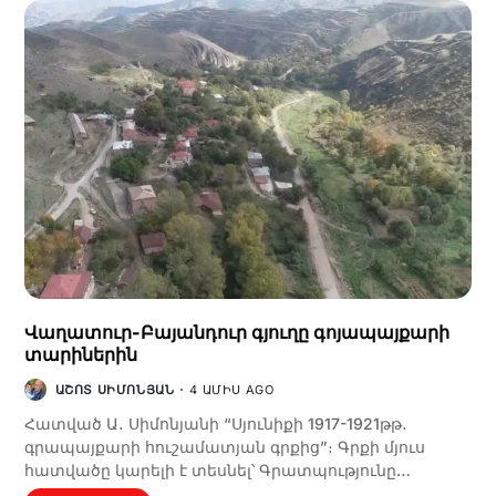
Վաղատուր-Բայանդուր գյուղը գոյապայքարի
տարիներին
ԱՇՈՏ ՍԻՄՈՆՅԱՆ
4 ԱՄԻՍ AGO
Հատված Ա․ Սիմոնյանի “Սյունիքի 1917-1921թթ․
գրապայքարի հուշամատյան գրքից”։ Գրքի մյուս
հատվածը կարելի է տեսնել՝ Գրատպությունը…