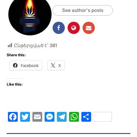
See author's posts
Ընթերցված է՝
381
Share this:
Facebook
X
Like this:
F
T
E
M
T
W
S
a
w
m
e
el
h
h
c
itt
ai
s
e
at
ar