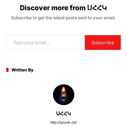
e
er
l
s
gr
s
e
Discover more from ՍՀՀԿ
b
e
a
A
Subscribe to get the latest posts sent to your email.
o
n
m
p
o
g
p
k
er
Subscribe
Written By
ՍՀՀԿ
http://syunik.net