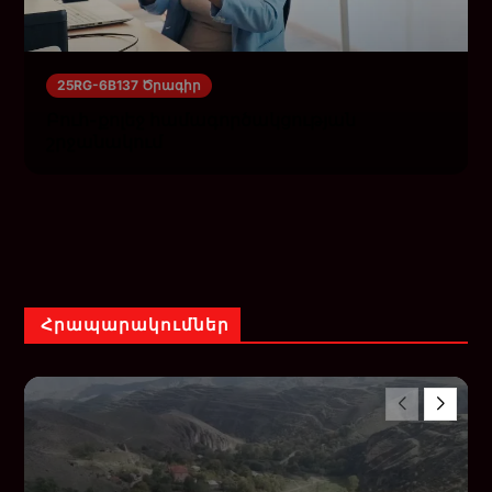
25RG-6B137 Ծրագիր
Բուհ-քոլեջ համագործակցության
շրջանակում
Հրապարակումներ