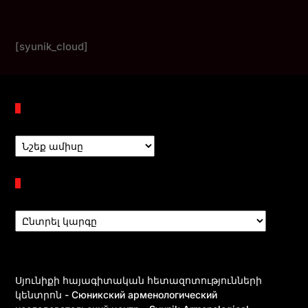
[syunik_cloud]
Պահոցներ
Բաժիններ
Սյունիքի հայագիտական հետազոտությունների
կենտրոն - Сюникский арменологический