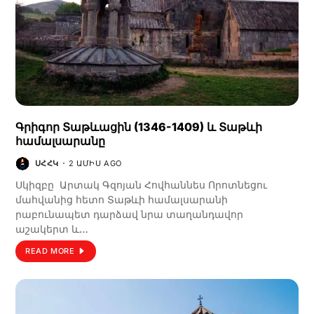
Գրիգոր Տաթևացին (1346-1409) և Տաթևի
համալսարանը
ՍՀՀԿ
2 ԱՄԻՍ AGO
Սկիզբը Արտակ Գզոյան Հովհաննես Որոտնեցու
մահվանից հետո Տաթևի համալսարանի
րաբունապետ դարձավ նրա տաղանդավոր
աշակերտ և…
READ MORE