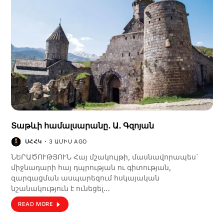
Տաթևի համալսարանը․ Ա․ Գզոյան
ՍՀՀԿ
3 ԱՄԻՍ AGO
ՆԵՐԱԾՈՒԹՅՈՒՆ Հայ մշակույթի, մասնավորապես`
միջնադարի հայ դպրության ու գիտության,
զարգացման ասպարեզում հսկայական
նշանակություն է ունեցել…
READ MORE