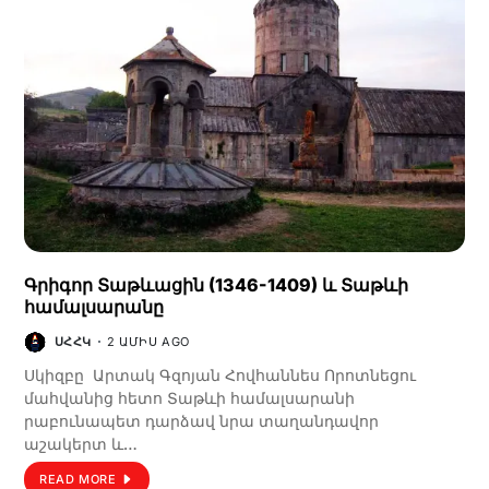
Գրիգոր Տաթևացին (1346-1409) և Տաթևի
համալսարանը
ՍՀՀԿ
2 ԱՄԻՍ AGO
Սկիզբը Արտակ Գզոյան Հովհաննես Որոտնեցու
մահվանից հետո Տաթևի համալսարանի
րաբունապետ դարձավ նրա տաղանդավոր
աշակերտ և…
READ MORE