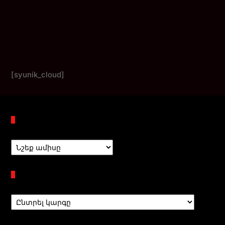
[syunik_cloud]
Պահոցներ
Բաժիններ