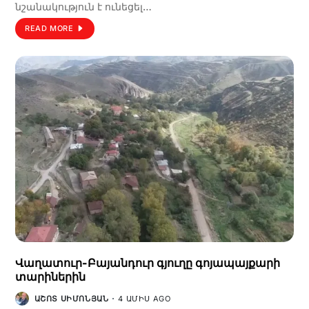
նշանակություն է ունեցել…
READ MORE
Վաղատուր-Բայանդուր գյուղը գոյապայքարի
տարիներին
ԱՇՈՏ ՍԻՄՈՆՅԱՆ
4 ԱՄԻՍ AGO