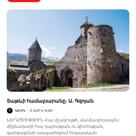
Տաթևի համալսարանը․ Ա․ Գզոյան
ՍՀՀԿ
3 ԱՄԻՍ AGO
ՆԵՐԱԾՈՒԹՅՈՒՆ Հայ մշակույթի, մասնավորապես`
միջնադարի հայ դպրության ու գիտության,
զարգացման ասպարեզում հսկայական